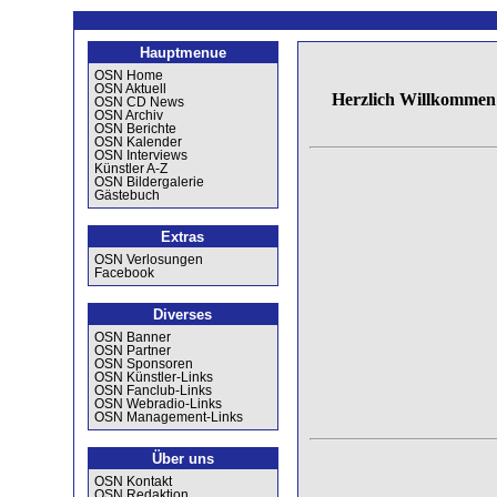
Hauptmenue
OSN Home
OSN Aktuell
Herzlich Willkommen
OSN CD News
OSN Archiv
OSN Berichte
OSN Kalender
OSN Interviews
Künstler A-Z
OSN Bildergalerie
Gästebuch
Extras
OSN Verlosungen
Facebook
Diverses
OSN Banner
OSN Partner
OSN Sponsoren
OSN Künstler-Links
OSN Fanclub-Links
OSN Webradio-Links
OSN Management-Links
Über uns
OSN Kontakt
OSN Redaktion