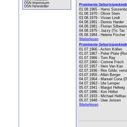
OSN Impressum
Prominente Geburtstagskinde
OSN Newsletter
01.08.1965 - Hansi Süssenb
01.08.1970 - Oliver Stein
03.08.1979 - Vivian Lindt
04.08.1981 - Dennis Harder
04.08.1981 - Florian Silberei
04.08.1975 - Jazzy (Tic Tac 
05.08.1984 - Helene Fischer
Weiterlesen
Prominente Geburtstagskinder
01.07.1966 - Achim Köllen
01.07.1967 - Peter Plate (Ro
01.07.1966 - Tom Ray
02.07.1960 - Corinne Frech
02.07.1957 - Hein Van Kan
02.07.1936 - Rex Gildo; ver
03.07.1955 - Albin Berger
04.07.1964 - Manuel Cona (
04.07.1963 - Ute Lemper
05.07.1941 - Margot Hellwig
05.07.1986 - Kim Hölter
05.07.1933 - Michael Helltau
05.07.1948 - Uwe Jensen
Weiterlesen