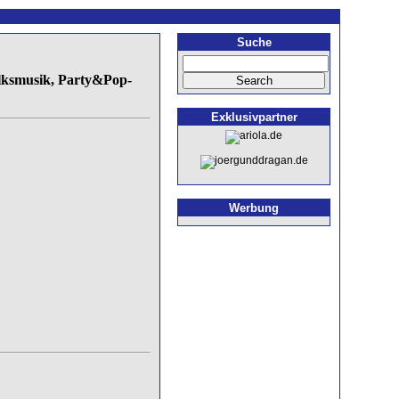
Suche
lksmusik, Party&Pop-
Exklusivpartner
Werbung