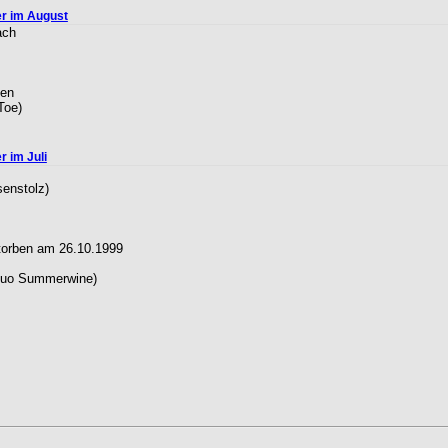
r im August
ach
sen
Toe)
 im Juli
senstolz)
storben am 26.10.1999
Duo Summerwine)