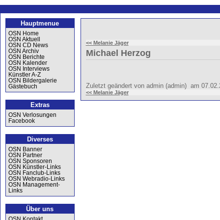
Hauptmenue
OSN Home
OSN Aktuell
<< Melanie Jäger
OSN CD News
OSN Archiv
Michael Herzog
OSN Berichte
OSN Kalender
OSN Interviews
Künstler A-Z
OSN Bildergalerie
Zuletzt geändert von admin (admin) am 07.02
Gästebuch
<< Melanie Jäger
Extras
OSN Verlosungen
Facebook
Diverses
OSN Banner
OSN Partner
OSN Sponsoren
OSN Künstler-Links
OSN Fanclub-Links
OSN Webradio-Links
OSN Management-
Links
Über uns
OSN Kontakt