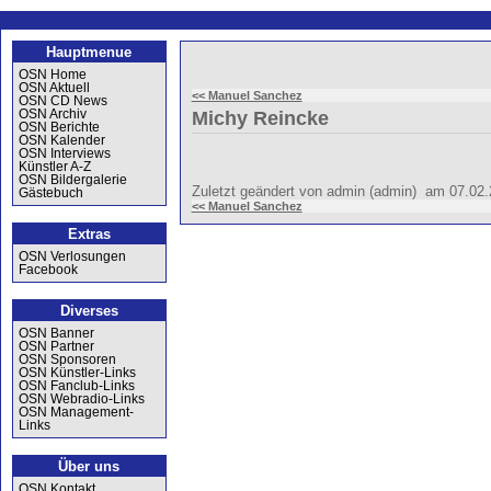
Hauptmenue
OSN Home
OSN Aktuell
<< Manuel Sanchez
OSN CD News
OSN Archiv
Michy Reincke
OSN Berichte
OSN Kalender
OSN Interviews
Künstler A-Z
OSN Bildergalerie
Zuletzt geändert von admin (admin) am 07.02
Gästebuch
<< Manuel Sanchez
Extras
OSN Verlosungen
Facebook
Diverses
OSN Banner
OSN Partner
OSN Sponsoren
OSN Künstler-Links
OSN Fanclub-Links
OSN Webradio-Links
OSN Management-
Links
Über uns
OSN Kontakt