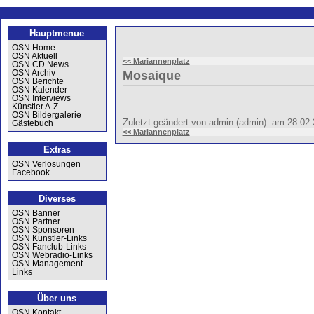
Hauptmenue
OSN Home
OSN Aktuell
<< Mariannenplatz
OSN CD News
OSN Archiv
Mosaique
OSN Berichte
OSN Kalender
OSN Interviews
Künstler A-Z
OSN Bildergalerie
Zuletzt geändert von admin (admin) am 28.02
Gästebuch
<< Mariannenplatz
Extras
OSN Verlosungen
Facebook
Diverses
OSN Banner
OSN Partner
OSN Sponsoren
OSN Künstler-Links
OSN Fanclub-Links
OSN Webradio-Links
OSN Management-
Links
Über uns
OSN Kontakt