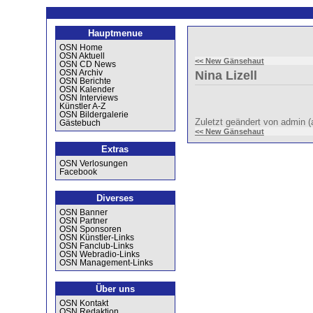
Hauptmenue
OSN Home
OSN Aktuell
<< New Gänsehaut
OSN CD News
OSN Archiv
Nina Lizell
OSN Berichte
OSN Kalender
OSN Interviews
Künstler A-Z
OSN Bildergalerie
Zuletzt geändert von admin
Gästebuch
<< New Gänsehaut
Extras
OSN Verlosungen
Facebook
Diverses
OSN Banner
OSN Partner
OSN Sponsoren
OSN Künstler-Links
OSN Fanclub-Links
OSN Webradio-Links
OSN Management-Links
Über uns
OSN Kontakt
OSN Redaktion