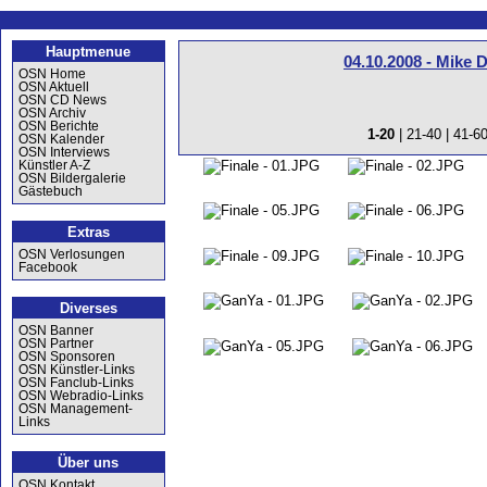
Hauptmenue
04.10.2008 - Mike 
OSN Home
OSN Aktuell
OSN CD News
OSN Archiv
OSN Berichte
1-20
|
21-40
|
41-6
OSN Kalender
OSN Interviews
Künstler A-Z
OSN Bildergalerie
Gästebuch
Extras
OSN Verlosungen
Facebook
Diverses
OSN Banner
OSN Partner
OSN Sponsoren
OSN Künstler-Links
OSN Fanclub-Links
OSN Webradio-Links
OSN Management-
Links
Über uns
OSN Kontakt