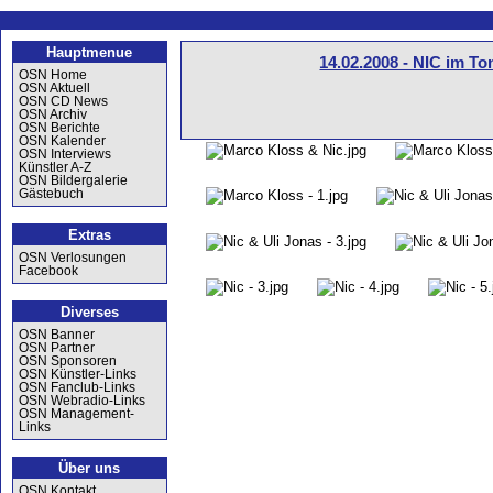
Hauptmenue
14.02.2008 - NIC im T
OSN Home
OSN Aktuell
OSN CD News
OSN Archiv
OSN Berichte
OSN Kalender
OSN Interviews
Künstler A-Z
OSN Bildergalerie
Gästebuch
Extras
OSN Verlosungen
Facebook
Diverses
OSN Banner
OSN Partner
OSN Sponsoren
OSN Künstler-Links
OSN Fanclub-Links
OSN Webradio-Links
OSN Management-
Links
Über uns
OSN Kontakt