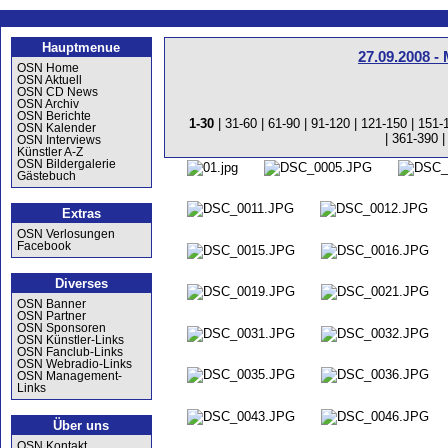
Hauptmenue
27.09.2008 -
OSN Home
OSN Aktuell
OSN CD News
OSN Archiv
OSN Berichte
1-30
|
31-60
|
61-90
|
91-120
|
121-150
|
151-
OSN Kalender
|
361-390
OSN Interviews
Künstler A-Z
OSN Bildergalerie
Gästebuch
Extras
OSN Verlosungen
Facebook
Diverses
OSN Banner
OSN Partner
OSN Sponsoren
OSN Künstler-Links
OSN Fanclub-Links
OSN Webradio-Links
OSN Management-
Links
Über uns
OSN Kontakt