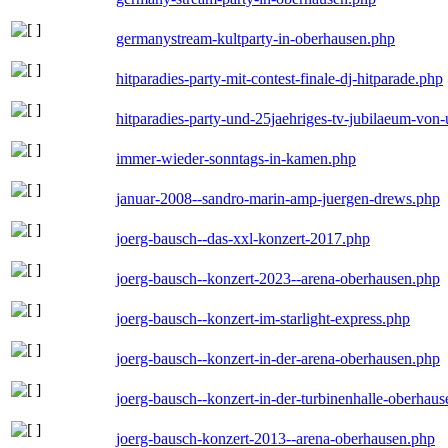
germanystream-kultparty-in-oberhausen.php
hitparadies-party-mit-contest-finale-dj-hitparade.php
hitparadies-party-und-25jaehriges-tv-jubilaeum-vo
immer-wieder-sonntags-in-kamen.php
januar-2008--sandro-marin-amp-juergen-drews.php
joerg-bausch--das-xxl-konzert-2017.php
joerg-bausch--konzert-2023--arena-oberhausen.php
joerg-bausch--konzert-im-starlight-express.php
joerg-bausch--konzert-in-der-arena-oberhausen.php
joerg-bausch--konzert-in-der-turbinenhalle-oberhau
joerg-bausch-konzert-2013--arena-oberhausen.php