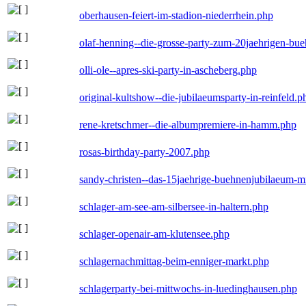
oberhausen-feiert-im-stadion-niederrhein.php
olaf-henning--die-grosse-party-zum-20jaehrigen-bu
olli-ole--apres-ski-party-in-ascheberg.php
original-kultshow--die-jubilaeumsparty-in-reinfeld.p
rene-kretschmer--die-albumpremiere-in-hamm.php
rosas-birthday-party-2007.php
sandy-christen--das-15jaehrige-buehnenjubilaeum-m
schlager-am-see-am-silbersee-in-haltern.php
schlager-openair-am-klutensee.php
schlagernachmittag-beim-enniger-markt.php
schlagerparty-bei-mittwochs-in-luedinghausen.php