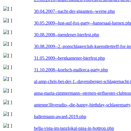
30.04.2007--nacht-der-giganten--werne.php
30.05.2009--lust-auf-fox-party--hansesaal-luenen.ph
30.08.2008--mendener-bierfest.php
30.08.2009--2.-popschlagerclub-kuenstlertreff-for-i
31.05.2009--bergkamener-bierfest.php
31.10.2008--koelsch-mallorca-party.php
al-amp-chris-bei-der-1.-davensberger-schlagernacht
anna-maria-zimmermann--sternen-gefluester-clubtou
antenne3liveradio--die-happy-birthday-schlagerpart
ballermann-award-2019.php
bella-vista-im-tanzlokal-nina-in-bottrop.php