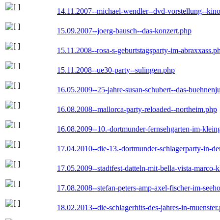
14.11.2007--michael-wendler--dvd-vorstellung--kin
15.09.2007--joerg-bausch--das-konzert.php
15.11.2008--rosa-s-geburtstagsparty-im-abraxxass.p
15.11.2008--ue30-party--sulingen.php
16.05.2009--25-jahre-susan-schubert--das-buehnenj
16.08.2008--mallorca-party-reloaded--northeim.php
16.08.2009--10.-dortmunder-fernsehgarten-im-klein
17.04.2010--die-13.-dortmunder-schlagerparty-in-der
17.05.2009--stadtfest-datteln-mit-bella-vista-marco-
17.08.2008--stefan-peters-amp-axel-fischer-im-seeho
18.02.2013--die-schlagerhits-des-jahres-in-muenster