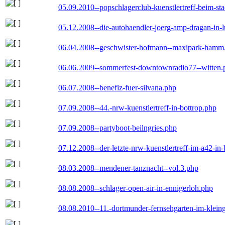
05.09.2010--popschlagerclub-kuenstlertreff-beim-sta
05.12.2008--die-autohaendler-joerg-amp-dragan-in-
06.04.2008--geschwister-hofmann--maxipark-hamm
06.06.2009--sommerfest-downtownradio77--witten.
06.07.2008--benefiz-fuer-silvana.php
07.09.2008--44.-nrw-kuenstlertreff-in-bottrop.php
07.09.2008--partyboot-beilngries.php
07.12.2008--der-letzte-nrw-kuenstlertreff-im-a42-in-
08.03.2008--mendener-tanznacht--vol.3.php
08.08.2008--schlager-open-air-in-ennigerloh.php
08.08.2010--11.-dortmunder-fernsehgarten-im-klein