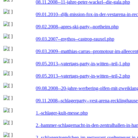
08.11.2008--11-jahre-peter-wackel--die-gala.php
09.01.2010--djlk-mission-fox-in-der-vestarena-in-re
09.02.2008--apres-ski-party--northeim.php
09.03.2007--mythos--castrop-rauxel.php
09.03.2009--matthias-carras--promotour-im-alleece
09.05.2013--vatertags-party-in-witten--teil-1.php
09.05.2013--vatertags-party-in-witten--teil-2.php
09.08.2008--20-jahre-werbering-olfen-mit-zweiklan
09.11.2008--schlagerparty--vest-arena-recklinghaus
1.-schlager-kult-messe.php
2.-hammer-schlagernacht-in-den-zentralhallen-in-h
2.-schlagerstuendchen-im-restaurant-sueltemeyer-in