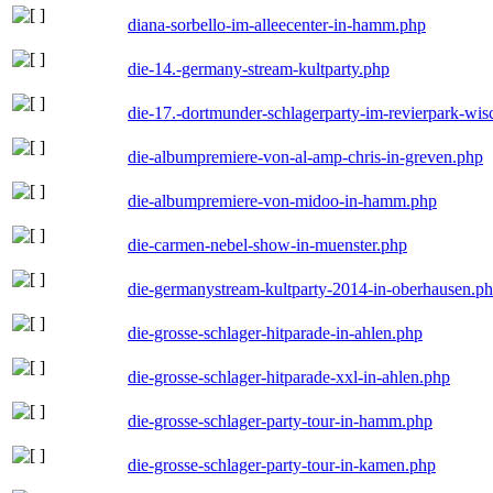
diana-sorbello-im-alleecenter-in-hamm.php
die-14.-germany-stream-kultparty.php
die-17.-dortmunder-schlagerparty-im-revierpark-wis
die-albumpremiere-von-al-amp-chris-in-greven.php
die-albumpremiere-von-midoo-in-hamm.php
die-carmen-nebel-show-in-muenster.php
die-germanystream-kultparty-2014-in-oberhausen.p
die-grosse-schlager-hitparade-in-ahlen.php
die-grosse-schlager-hitparade-xxl-in-ahlen.php
die-grosse-schlager-party-tour-in-hamm.php
die-grosse-schlager-party-tour-in-kamen.php