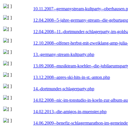
10.11.2007--germanystream-kultparty--oberhausen.
12.04.2008--5-jahre-germany-stream--die-geburtags
12.04.2008--11.-dortmunder-schlagerparty-im-goldsa
12.10.2008--olfener-herbst-mit-zweiklang-amp-julia
13.-germany-stream-kultparty.php
13.09.2008--musikteam-koehler--die-jubilaeumspart
13.12.2008--apres-ski-hits-in-st.-anton.php
14.-dortmunder-schlagerparty.php
14.02.2008--nic-im-tonstudio-in-koeln-zur-album-a
14.02.2013--die-amigos-in-muenster.php
14.06.2009--benefiz-schlagermarathon-im-gemeindes