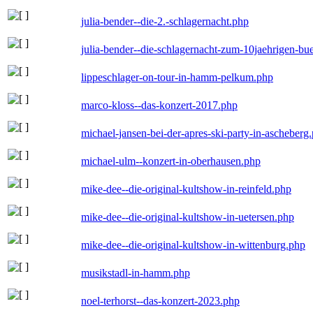
julia-bender--die-2.-schlagernacht.php
julia-bender--die-schlagernacht-zum-10jaehrigen-b
lippeschlager-on-tour-in-hamm-pelkum.php
marco-kloss--das-konzert-2017.php
michael-jansen-bei-der-apres-ski-party-in-ascheberg
michael-ulm--konzert-in-oberhausen.php
mike-dee--die-original-kultshow-in-reinfeld.php
mike-dee--die-original-kultshow-in-uetersen.php
mike-dee--die-original-kultshow-in-wittenburg.php
musikstadl-in-hamm.php
noel-terhorst--das-konzert-2023.php