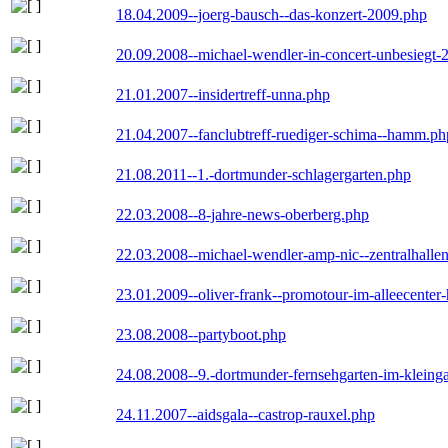
18.04.2009--joerg-bausch--das-konzert-2009.php
20.09.2008--michael-wendler-in-concert-unbesiegt-
21.01.2007--insidertreff-unna.php
21.04.2007--fanclubtreff-ruediger-schima--hamm.ph
21.08.2011--1.-dortmunder-schlagergarten.php
22.03.2008--8-jahre-news-oberberg.php
22.03.2008--michael-wendler-amp-nic--zentralhall
23.01.2009--oliver-frank--promotour-im-alleecente
23.08.2008--partyboot.php
24.08.2008--9.-dortmunder-fernsehgarten-im-kleinga
24.11.2007--aidsgala--castrop-rauxel.php