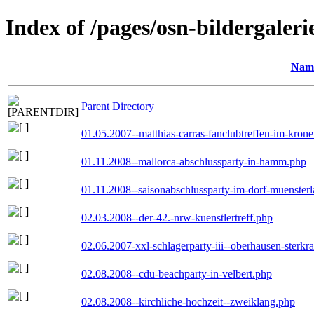
Index of /pages/osn-bildergaleri
Nam
Parent Directory
01.05.2007--matthias-carras-fanclubtreffen-im-kron
01.11.2008--mallorca-abschlussparty-in-hamm.php
01.11.2008--saisonabschlussparty-im-dorf-muenster
02.03.2008--der-42.-nrw-kuenstlertreff.php
02.06.2007-xxl-schlagerparty-iii--oberhausen-sterkr
02.08.2008--cdu-beachparty-in-velbert.php
02.08.2008--kirchliche-hochzeit--zweiklang.php