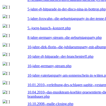
5-jahre-dj-hitparade-in-der-disco-nina-in-bottrop.php
5-jahre-foxwahn--die-geburtstagsparty-in-der-tenn
5.-joerg-bausch--konzert.php
8-jahre-germany-stream--die-geburtstagsparty.php
10-jahre-dirk-florin--die-jubilaeumsparty-mit-album
10-jahre-dj-hitparade--der-branchentreff.php
10-jahre-germany-stream.php
10-jahre-vatertagsparty-am-sonnenschein-in-witten.
10.01.2010--verleihung-des-schlager-saphir--vestar
10.04.2010--das-musikteam-koehler-praesentierte-di
brambauer.php
10.10.2008--malle-closing.php