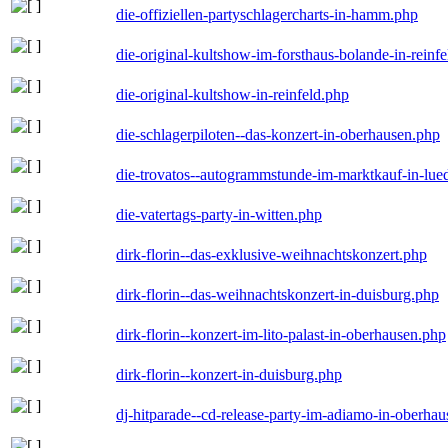
die-offiziellen-partyschlagercharts-in-hamm.php
die-original-kultshow-im-forsthaus-bolande-in-reinf
die-original-kultshow-in-reinfeld.php
die-schlagerpiloten--das-konzert-in-oberhausen.php
die-trovatos--autogrammstunde-im-marktkauf-in-lu
die-vatertags-party-in-witten.php
dirk-florin--das-exklusive-weihnachtskonzert.php
dirk-florin--das-weihnachtskonzert-in-duisburg.php
dirk-florin--konzert-im-lito-palast-in-oberhausen.php
dirk-florin--konzert-in-duisburg.php
dj-hitparade--cd-release-party-im-adiamo-in-oberha