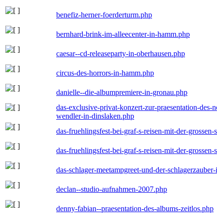
benefiz-herner-foerderturm.php
bernhard-brink-im-alleecenter-in-hamm.php
caesar--cd-releaseparty-in-oberhausen.php
circus-des-horrors-in-hamm.php
danielle--die-albumpremiere-in-gronau.php
das-exclusive-privat-konzert-zur-praesentation-des
wendler-in-dinslaken.php
das-fruehlingsfest-bei-graf-s-reisen-mit-der-grossen-
das-fruehlingsfest-bei-graf-s-reisen-mit-der-grossen-
das-schlager-meetampgreet-und-der-schlagerzauber-
declan--studio-aufnahmen-2007.php
denny-fabian--praesentation-des-albums-zeitlos.php