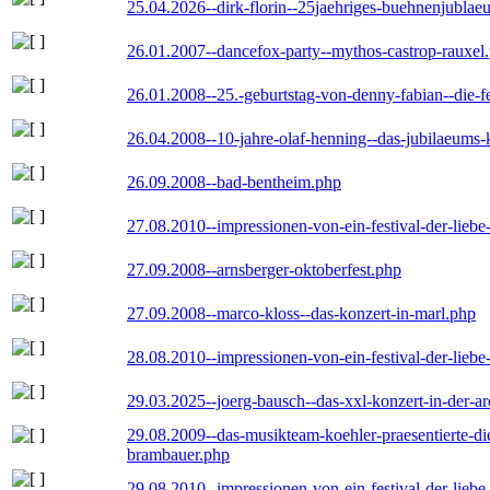
25.04.2026--dirk-florin--25jaehriges-buehnenjublaeu
26.01.2007--dancefox-party--mythos-castrop-rauxel
26.01.2008--25.-geburtstag-von-denny-fabian--die-fei
26.04.2008--10-jahre-olaf-henning--das-jubilaeums-
26.09.2008--bad-bentheim.php
27.08.2010--impressionen-von-ein-festival-der-lieb
27.09.2008--arnsberger-oktoberfest.php
27.09.2008--marco-kloss--das-konzert-in-marl.php
28.08.2010--impressionen-von-ein-festival-der-lieb
29.03.2025--joerg-bausch--das-xxl-konzert-in-der-a
29.08.2009--das-musikteam-koehler-praesentierte-di
brambauer.php
29.08.2010--impressionen-von-ein-festival-der-lieb