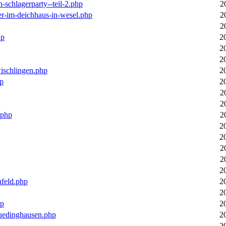
n-schlagerparty--teil-2.php
2
er-im-deichhaus-in-wesel.php
2
2
hp
2
2
2
wischlingen.php
2
hp
2
2
2
.php
2
2
2
2
2
2
nfeld.php
2
2
hp
2
luedinghausen.php
2
2