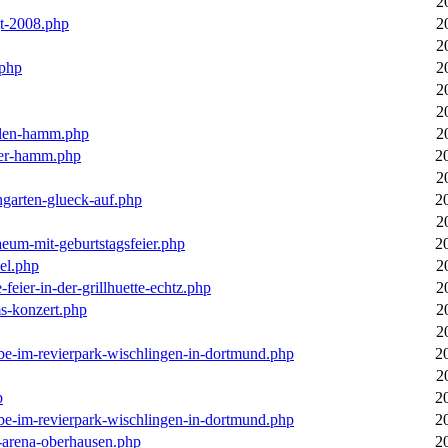
2
gt-2008.php
2
2
.php
2
2
2
llen-hamm.php
2
nter-hamm.php
2
2
ngarten-glueck-auf.php
2
2
aeum-mit-geburtstagsfeier.php
2
el.php
2
feier-in-der-grillhuette-echtz.php
2
ms-konzert.php
2
2
ebe-im-revierpark-wischlingen-in-dortmund.php
2
2
p
2
ebe-im-revierpark-wischlingen-in-dortmund.php
2
r-arena-oberhausen.php
2