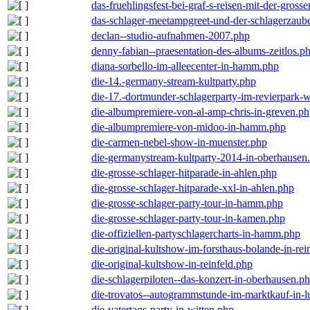
das-fruehlingsfest-bei-graf-s-reisen-mit-der-grosse
das-schlager-meetampgreet-und-der-schlagerzaub
declan--studio-aufnahmen-2007.php
denny-fabian--praesentation-des-albums-zeitlos.p
diana-sorbello-im-alleecenter-in-hamm.php
die-14.-germany-stream-kultparty.php
die-17.-dortmunder-schlagerparty-im-revierpark-
die-albumpremiere-von-al-amp-chris-in-greven.p
die-albumpremiere-von-midoo-in-hamm.php
die-carmen-nebel-show-in-muenster.php
die-germanystream-kultparty-2014-in-oberhausen
die-grosse-schlager-hitparade-in-ahlen.php
die-grosse-schlager-hitparade-xxl-in-ahlen.php
die-grosse-schlager-party-tour-in-hamm.php
die-grosse-schlager-party-tour-in-kamen.php
die-offiziellen-partyschlagercharts-in-hamm.php
die-original-kultshow-im-forsthaus-bolande-in-rei
die-original-kultshow-in-reinfeld.php
die-schlagerpiloten--das-konzert-in-oberhausen.p
die-trovatos--autogrammstunde-im-marktkauf-in-
die-vatertags-party-in-witten.php