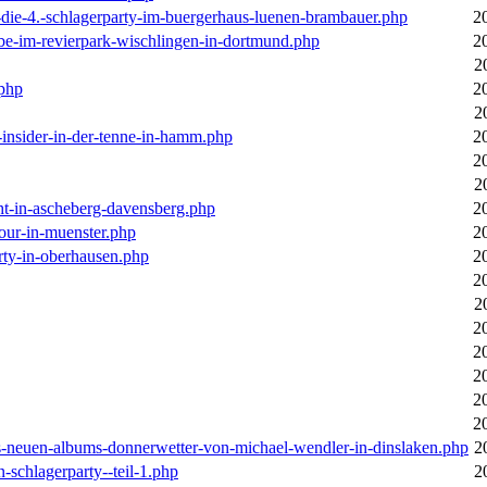
-die-4.-schlagerparty-im-buergerhaus-luenen-brambauer.php
2
ebe-im-revierpark-wischlingen-in-dortmund.php
2
2
.php
2
2
r-insider-in-der-tenne-in-hamm.php
2
2
2
cht-in-ascheberg-davensberg.php
2
our-in-muenster.php
2
rty-in-oberhausen.php
2
2
2
2
2
2
2
2
des-neuen-albums-donnerwetter-von-michael-wendler-in-dinslaken.php
2
n-schlagerparty--teil-1.php
2