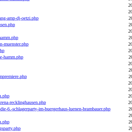
2
2
ang-amp-dj-oetzi.php
2
usen.php
2
2
n-hamm.php
2
in-muenster.php
2
php
2
nne-hamm.php
2
2
2
bumpremiere.php
2
2
2
n.php
2
arena-recklinghausen.php
2
-die-6.-schlagerparty-im-buergerhaus-luenen-brambauer.php
2
2
n.php
2
gsparty.php
2