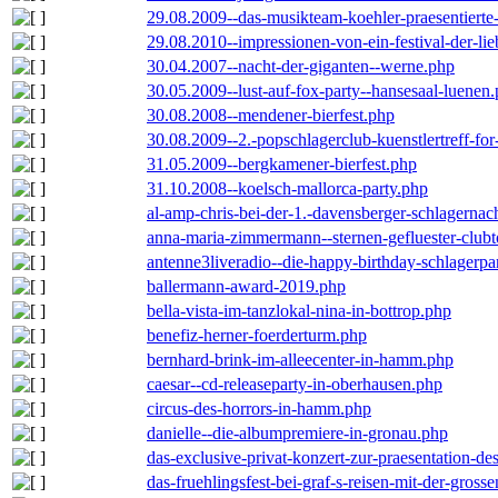
29.08.2009--das-musikteam-koehler-praesentierte
29.08.2010--impressionen-von-ein-festival-der-li
30.04.2007--nacht-der-giganten--werne.php
30.05.2009--lust-auf-fox-party--hansesaal-luenen
30.08.2008--mendener-bierfest.php
30.08.2009--2.-popschlagerclub-kuenstlertreff-fo
31.05.2009--bergkamener-bierfest.php
31.10.2008--koelsch-mallorca-party.php
al-amp-chris-bei-der-1.-davensberger-schlagerna
anna-maria-zimmermann--sternen-gefluester-clubt
antenne3liveradio--die-happy-birthday-schlagerpa
ballermann-award-2019.php
bella-vista-im-tanzlokal-nina-in-bottrop.php
benefiz-herner-foerderturm.php
bernhard-brink-im-alleecenter-in-hamm.php
caesar--cd-releaseparty-in-oberhausen.php
circus-des-horrors-in-hamm.php
danielle--die-albumpremiere-in-gronau.php
das-exclusive-privat-konzert-zur-praesentation-
das-fruehlingsfest-bei-graf-s-reisen-mit-der-grosse