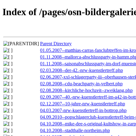
Index of /pages/osn-bildergaleri
Parent Directory
01.05.2007--matthias-carras-fanclubtreffen-im-k
01.11.2008--mallorca-abschlussparty-in-hamm.ph
01.11.2008--saisonabschlussparty-im-dorf-muenst
02.03.2008--der-42.-nrw-kuenstlertreff.php
02.06.2007-xxl-schlagerparty-iii--oberhausen-ste
02.08.2008--cdu-beachparty-in-velbert.php
02.08.2008--kirchliche-hochzeit--zweiklang.php
02.09.2007--40.-nrw-kuenstlertreff-im-a42-in-bot
02.12.2007--10-jahre-nrw-kuenstlertreff.php
04.03.2007-nrw-kuenstlertreff-in-bottrop.php
04.09.2010--popschlagerclub-kuenstlertreff-beim-
04.10.2008--mike-dee-s-original-kultshow-in-zar
04.10.2008--stadthalle-northeim.php