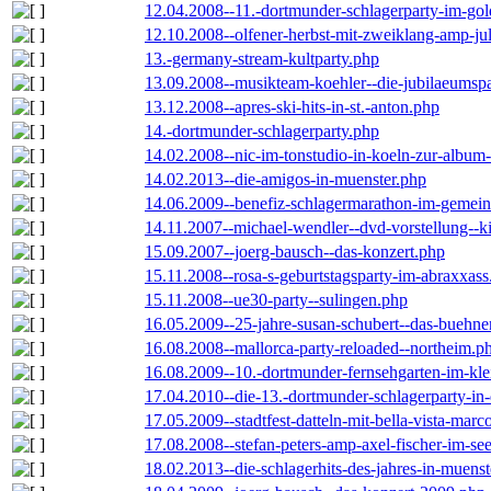
12.04.2008--11.-dortmunder-schlagerparty-im-gol
12.10.2008--olfener-herbst-mit-zweiklang-amp-jul
13.-germany-stream-kultparty.php
13.09.2008--musikteam-koehler--die-jubilaeumsp
13.12.2008--apres-ski-hits-in-st.-anton.php
14.-dortmunder-schlagerparty.php
14.02.2008--nic-im-tonstudio-in-koeln-zur-albu
14.02.2013--die-amigos-in-muenster.php
14.06.2009--benefiz-schlagermarathon-im-gemein
14.11.2007--michael-wendler--dvd-vorstellung--k
15.09.2007--joerg-bausch--das-konzert.php
15.11.2008--rosa-s-geburtstagsparty-im-abraxxass
15.11.2008--ue30-party--sulingen.php
16.05.2009--25-jahre-susan-schubert--das-buehn
16.08.2008--mallorca-party-reloaded--northeim.p
16.08.2009--10.-dortmunder-fernsehgarten-im-kle
17.04.2010--die-13.-dortmunder-schlagerparty-in-
17.05.2009--stadtfest-datteln-mit-bella-vista-marc
17.08.2008--stefan-peters-amp-axel-fischer-im-se
18.02.2013--die-schlagerhits-des-jahres-in-muenst