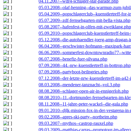
04.11.2007--wdr4-schlager-star-parade.php
05.03.2008--olaf-henning--das-warmup-zum-jubi
05.04.2009--popschlagerclub--kuenstlertreff-for-i
05.07.2009--zdf-fernsehgarten-mit-bella-vista.php
05.08.2007--hafenfest-in-olfen-mit-zweiklang.php
05.09.2010--popschlagerclub-kuenstlertreff-beim-
05.12.2008--die-autohaendler-joerg-amp-dragan-
06.04.2008--geschwister-hofmann--maxipark-ha
06.06.2009--sommerfest-downtownradio77--witt
06.07.2008--benefiz-fuer-silvana.php
07.09.2008--44.-nrw-kuenstlertreff-in-bottrop.php
07.09.2008--partyboot-beilngries.php
07.12.2008--der-letzte-nrw-kuenstlertreff-im-a42-
08.03.2008--mendener-tanznacht--vol.3.php
08.08.2008--schlager-open-air-in-ennigerloh.php
08.08.2010--11.-dortmunder-fernsehgarten-im-kle
08.11.2008--11-jahre-peter-wackel--die-gala.php
09.01.2010--djlk-mission-fox-in-der-vestarena-in
09.02.2008--apres-ski-party--northeim.php
09.03.2007--mythos--castrop-rauxel.php
09.03.2009--matthias-carras--promotour-im-alle