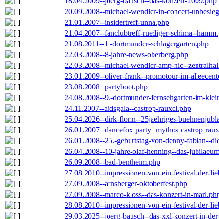
18.04.2009--joerg-bausch--das-konzert-2009.php
20.09.2008--michael-wendler-in-concert-unbesie
21.01.2007--insidertreff-unna.php
21.04.2007--fanclubtreff-ruediger-schima--hamm
21.08.2011--1.-dortmunder-schlagergarten.php
22.03.2008--8-jahre-news-oberberg.php
22.03.2008--michael-wendler-amp-nic--zentralha
23.01.2009--oliver-frank--promotour-im-alleece
23.08.2008--partyboot.php
24.08.2008--9.-dortmunder-fernsehgarten-im-klei
24.11.2007--aidsgala--castrop-rauxel.php
25.04.2026--dirk-florin--25jaehriges-buehnenjubl
26.01.2007--dancefox-party--mythos-castrop-raux
26.01.2008--25.-geburtstag-von-denny-fabian--die-
26.04.2008--10-jahre-olaf-henning--das-jubilaeu
26.09.2008--bad-bentheim.php
27.08.2010--impressionen-von-ein-festival-der-li
27.09.2008--arnsberger-oktoberfest.php
27.09.2008--marco-kloss--das-konzert-in-marl.ph
28.08.2010--impressionen-von-ein-festival-der-li
29.03.2025--joerg-bausch--das-xxl-konzert-in-de