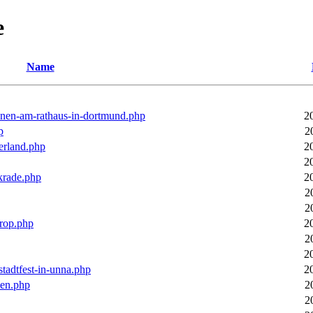
e
Name
ronen-am-rathaus-in-dortmund.php
2
p
2
erland.php
2
2
rkrade.php
2
2
2
trop.php
2
2
2
stadtfest-in-unna.php
2
pen.php
2
2