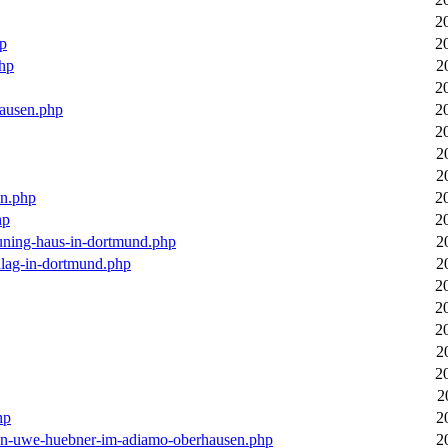
2
hp
2
php
2
2
hausen.php
2
2
2
2
en.php
2
hp
2
euning-haus-in-dortmund.php
2
hlag-in-dortmund.php
2
2
2
2
2
2
2
hp
2
-von-uwe-huebner-im-adiamo-oberhausen.php
2