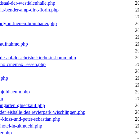
dsaal-der-westfalenhalle.php
2
ia-bender-amp-dirk-florin.php
2
2
arty-in-luenen-brambauer.php
2
2
2
m-aufnahme.php
2
2
desaal-der-christuskirche-in-hamm.php
2
ino-cinemax--essen.php
2
2
.php
2
2
enjubilaeum.php
2
hp
2
ingarten-glueckauf.php
2
der-eishalle-des-revierpark-wischlingen.php
2
o-kloss-und-peter-sebastian.php
2
ehotel-in-altmuehl.php
2
er.php
2