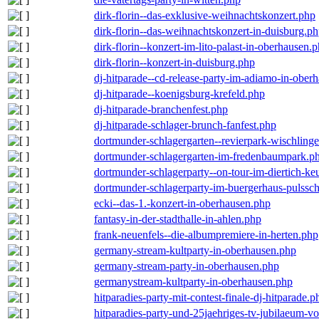
dirk-florin--das-exklusive-weihnachtskonzert.php
dirk-florin--das-weihnachtskonzert-in-duisburg.p
dirk-florin--konzert-im-lito-palast-in-oberhausen.
dirk-florin--konzert-in-duisburg.php
dj-hitparade--cd-release-party-im-adiamo-in-ober
dj-hitparade--koenigsburg-krefeld.php
dj-hitparade-branchenfest.php
dj-hitparade-schlager-brunch-fanfest.php
dortmunder-schlagergarten--revierpark-wischling
dortmunder-schlagergarten-im-fredenbaumpark.p
dortmunder-schlagerparty--on-tour-im-diertich-k
dortmunder-schlagerparty-im-buergerhaus-pulssc
ecki--das-1.-konzert-in-oberhausen.php
fantasy-in-der-stadthalle-in-ahlen.php
frank-neuenfels--die-albumpremiere-in-herten.php
germany-stream-kultparty-in-oberhausen.php
germany-stream-party-in-oberhausen.php
germanystream-kultparty-in-oberhausen.php
hitparadies-party-mit-contest-finale-dj-hitparade.p
hitparadies-party-und-25jaehriges-tv-jubilaeum