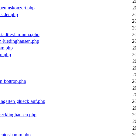
2
laeumskonzert.php
2
nsider.php
2
2
2
stadtfest-in-unna.php
2
in-luedinghausen.php
2
mm.php
2
en.php
2
2
2
2
in-bottrop.php
2
2
2
ingarten-glueck-auf.php
2
2
-recklinghausen.php
2
2
2
ecenter-hamm.php
2