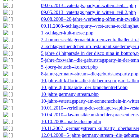
09.05.2013--vatertags-party-in-witten--teil-1.php
09.05.2013--vatertags-party-in-witten--teil-2.php
09.08.2008--20-jahre-werbering-olfen-mit-zweikl
09.11.2008--schlagerparty--vest-arena-recklingha
1.-schlager-kult-messe.php
2.-hammer-schlagernacht-in-den-zentralhallen-i
2.-schlagerstuendchen-im-restaurant-sueltemeyer-
5-jahre-dj-hitparade-in-der-disco-nina-in-bottrop.
5-jahre-foxwahn--die-geburtstagsparty-in-der-te
5.-joerg-bausch--konzert.php
8-jahre-germany-stream--die-geburtstagsparty.php
10-jahre-dirk-florin--die-jubilaeumsparty-mit-al
10-jahre-dj-hitparade--der-branchentreff.php
10-jahre-germany-stream.php
10-jahre-vatertagsparty-am-sonnenschein-in-witte
10.01.2010--verleihung-des-schlager-saphir--vest
10.04.2010--das-musikteam-koehler-praesentierte
10.10.2008--malle-closing.php
10.11.2007--germanystream-kultparty--oberhause
12.04.2008--5-jahre-germany-stream--die-geburta