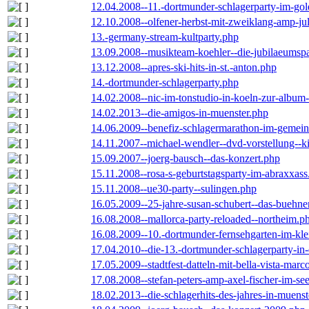
12.04.2008--11.-dortmunder-schlagerparty-im-gol
12.10.2008--olfener-herbst-mit-zweiklang-amp-jul
13.-germany-stream-kultparty.php
13.09.2008--musikteam-koehler--die-jubilaeumsp
13.12.2008--apres-ski-hits-in-st.-anton.php
14.-dortmunder-schlagerparty.php
14.02.2008--nic-im-tonstudio-in-koeln-zur-albu
14.02.2013--die-amigos-in-muenster.php
14.06.2009--benefiz-schlagermarathon-im-gemein
14.11.2007--michael-wendler--dvd-vorstellung--k
15.09.2007--joerg-bausch--das-konzert.php
15.11.2008--rosa-s-geburtstagsparty-im-abraxxass
15.11.2008--ue30-party--sulingen.php
16.05.2009--25-jahre-susan-schubert--das-buehn
16.08.2008--mallorca-party-reloaded--northeim.p
16.08.2009--10.-dortmunder-fernsehgarten-im-kle
17.04.2010--die-13.-dortmunder-schlagerparty-in-
17.05.2009--stadtfest-datteln-mit-bella-vista-marc
17.08.2008--stefan-peters-amp-axel-fischer-im-se
18.02.2013--die-schlagerhits-des-jahres-in-muenst