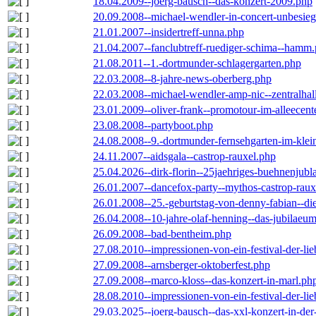
18.04.2009--joerg-bausch--das-konzert-2009.php
20.09.2008--michael-wendler-in-concert-unbesie
21.01.2007--insidertreff-unna.php
21.04.2007--fanclubtreff-ruediger-schima--hamm
21.08.2011--1.-dortmunder-schlagergarten.php
22.03.2008--8-jahre-news-oberberg.php
22.03.2008--michael-wendler-amp-nic--zentralha
23.01.2009--oliver-frank--promotour-im-alleece
23.08.2008--partyboot.php
24.08.2008--9.-dortmunder-fernsehgarten-im-klei
24.11.2007--aidsgala--castrop-rauxel.php
25.04.2026--dirk-florin--25jaehriges-buehnenjubl
26.01.2007--dancefox-party--mythos-castrop-raux
26.01.2008--25.-geburtstag-von-denny-fabian--die-
26.04.2008--10-jahre-olaf-henning--das-jubilaeu
26.09.2008--bad-bentheim.php
27.08.2010--impressionen-von-ein-festival-der-li
27.09.2008--arnsberger-oktoberfest.php
27.09.2008--marco-kloss--das-konzert-in-marl.ph
28.08.2010--impressionen-von-ein-festival-der-li
29.03.2025--joerg-bausch--das-xxl-konzert-in-de