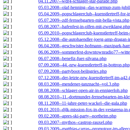
04.11.2007--wdr4-schlager-star-parade.php
05.03.2008--olaf-henning--das-warmup-zum-jubi
05.04.2009--popschlagerclub--kuenstlertreff-for-i
05.07.2009--zdf-fernsehgarten-mit-bella-vista.php
05.08.2007--hafenfest-in-olfen-mit-zweiklang.php
05.09.2010--popschlagerclub-kuenstlertreff-beim-
05.12.2008--die-autohaendler-joerg-amp-dragan-
06.04.2008--geschwister-hofmann--maxipark-ha
06.06.2009--sommerfest-downtownradio77--witt
06.07.2008--benefiz-fuer-silvana.php
07.09.2008--44.-nrw-kuenstlertreff-in-bottrop.php
07.09.2008--partyboot-beilngries.php
07.12.2008--der-letzte-nrw-kuenstlertreff-im-a42-
08.03.2008--mendener-tanznacht--vol.3.php
08.08.2008--schlager-open-air-in-ennigerloh.php
08.08.2010--11.-dortmunder-fernsehgarten-im-kle
08.11.2008--11-jahre-peter-wackel--die-gala.php
09.01.2010--djlk-mission-fox-in-der-vestarena-in
09.02.2008--apres-ski-party--northeim.php
09.03.2007--mythos--castrop-rauxel.php
09.03.2009--matthias-carras--promotour-im-alle