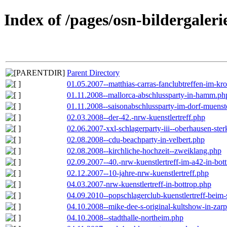
Index of /pages/osn-bildergaleri
Parent Directory
01.05.2007--matthias-carras-fanclubtreffen-im-k
01.11.2008--mallorca-abschlussparty-in-hamm.ph
01.11.2008--saisonabschlussparty-im-dorf-muenst
02.03.2008--der-42.-nrw-kuenstlertreff.php
02.06.2007-xxl-schlagerparty-iii--oberhausen-ste
02.08.2008--cdu-beachparty-in-velbert.php
02.08.2008--kirchliche-hochzeit--zweiklang.php
02.09.2007--40.-nrw-kuenstlertreff-im-a42-in-bot
02.12.2007--10-jahre-nrw-kuenstlertreff.php
04.03.2007-nrw-kuenstlertreff-in-bottrop.php
04.09.2010--popschlagerclub-kuenstlertreff-beim-
04.10.2008--mike-dee-s-original-kultshow-in-zar
04.10.2008--stadthalle-northeim.php