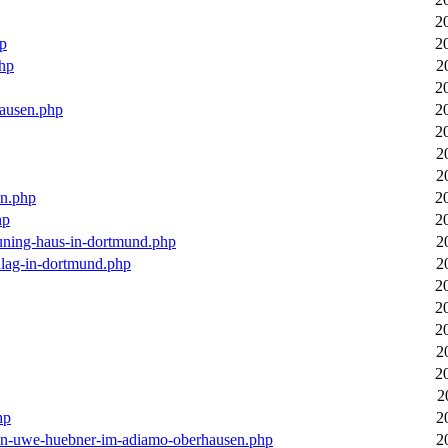
2
hp
2
php
2
2
hausen.php
2
2
2
2
en.php
2
hp
2
euning-haus-in-dortmund.php
2
hlag-in-dortmund.php
2
2
2
2
2
2
2
hp
2
-von-uwe-huebner-im-adiamo-oberhausen.php
2