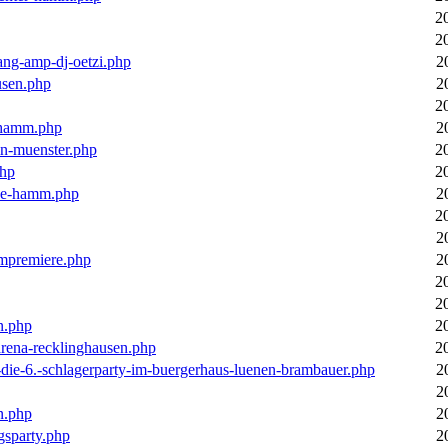
2
2
ang-amp-dj-oetzi.php
2
usen.php
2
2
n-hamm.php
2
in-muenster.php
2
php
2
nne-hamm.php
2
2
2
bumpremiere.php
2
2
2
n.php
2
arena-recklinghausen.php
2
-die-6.-schlagerparty-im-buergerhaus-luenen-brambauer.php
2
2
n.php
2
gsparty.php
2