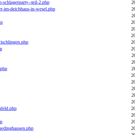
n-schlagerparty--teil-2.php
2
er-im-deichhaus-in-wesel.php
2
2
hp
2
2
2
wischlingen.php
2
hp
2
2
2
.php
2
2
2
2
2
2
nfeld.php
2
2
hp
2
luedinghausen.php
2
2