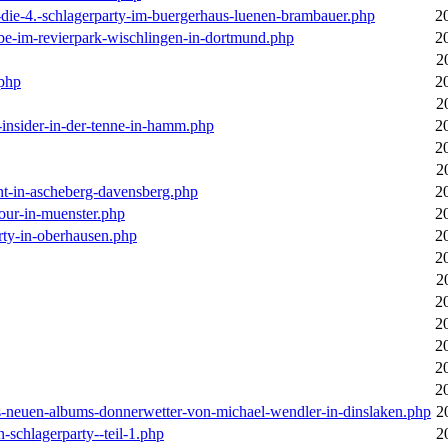
-die-4.-schlagerparty-im-buergerhaus-luenen-brambauer.php
2
ebe-im-revierpark-wischlingen-in-dortmund.php
2
2
.php
2
2
r-insider-in-der-tenne-in-hamm.php
2
2
2
cht-in-ascheberg-davensberg.php
2
our-in-muenster.php
2
rty-in-oberhausen.php
2
2
2
2
2
2
2
2
des-neuen-albums-donnerwetter-von-michael-wendler-in-dinslaken.php
2
n-schlagerparty--teil-1.php
2