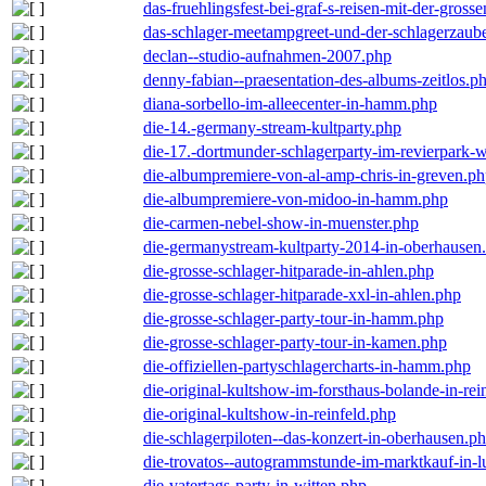
das-fruehlingsfest-bei-graf-s-reisen-mit-der-grosse
das-schlager-meetampgreet-und-der-schlagerzaub
declan--studio-aufnahmen-2007.php
denny-fabian--praesentation-des-albums-zeitlos.p
diana-sorbello-im-alleecenter-in-hamm.php
die-14.-germany-stream-kultparty.php
die-17.-dortmunder-schlagerparty-im-revierpark-
die-albumpremiere-von-al-amp-chris-in-greven.p
die-albumpremiere-von-midoo-in-hamm.php
die-carmen-nebel-show-in-muenster.php
die-germanystream-kultparty-2014-in-oberhausen
die-grosse-schlager-hitparade-in-ahlen.php
die-grosse-schlager-hitparade-xxl-in-ahlen.php
die-grosse-schlager-party-tour-in-hamm.php
die-grosse-schlager-party-tour-in-kamen.php
die-offiziellen-partyschlagercharts-in-hamm.php
die-original-kultshow-im-forsthaus-bolande-in-rei
die-original-kultshow-in-reinfeld.php
die-schlagerpiloten--das-konzert-in-oberhausen.p
die-trovatos--autogrammstunde-im-marktkauf-in-
die-vatertags-party-in-witten.php