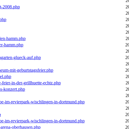
2
gt-2008.php
2
2
.php
2
2
2
llen-hamm.php
2
nter-hamm.php
2
2
ngarten-glueck-auf.php
2
2
aeum-mit-geburtstagsfeier.php
2
el.php
2
feier-in-der-grillhuette-echtz.php
2
ms-konzert.php
2
2
ebe-im-revierpark-wischlingen-in-dortmund.php
2
2
p
2
ebe-im-revierpark-wischlingen-in-dortmund.php
2
r-arena-oberhausen.php
2