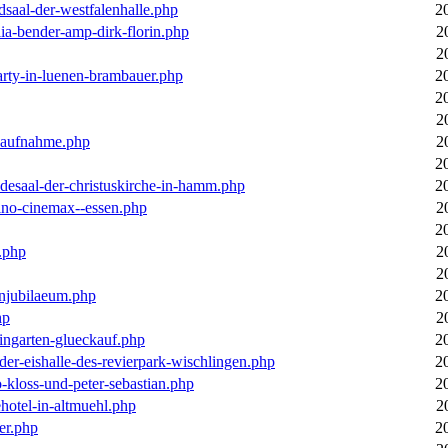
dsaal-der-westfalenhalle.php
2
ia-bender-amp-dirk-florin.php
2
2
arty-in-luenen-brambauer.php
2
2
2
m-aufnahme.php
2
2
desaal-der-christuskirche-in-hamm.php
2
ino-cinemax--essen.php
2
2
.php
2
2
enjubilaeum.php
2
hp
2
ingarten-glueckauf.php
2
der-eishalle-des-revierpark-wischlingen.php
2
o-kloss-und-peter-sebastian.php
2
ehotel-in-altmuehl.php
2
er.php
2