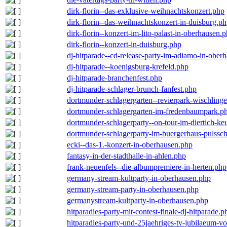
dirk-florin--das-exklusive-weihnachtskonzert.php
dirk-florin--das-weihnachtskonzert-in-duisburg.p
dirk-florin--konzert-im-lito-palast-in-oberhausen.
dirk-florin--konzert-in-duisburg.php
dj-hitparade--cd-release-party-im-adiamo-in-ober
dj-hitparade--koenigsburg-krefeld.php
dj-hitparade-branchenfest.php
dj-hitparade-schlager-brunch-fanfest.php
dortmunder-schlagergarten--revierpark-wischling
dortmunder-schlagergarten-im-fredenbaumpark.p
dortmunder-schlagerparty--on-tour-im-diertich-k
dortmunder-schlagerparty-im-buergerhaus-pulssc
ecki--das-1.-konzert-in-oberhausen.php
fantasy-in-der-stadthalle-in-ahlen.php
frank-neuenfels--die-albumpremiere-in-herten.php
germany-stream-kultparty-in-oberhausen.php
germany-stream-party-in-oberhausen.php
germanystream-kultparty-in-oberhausen.php
hitparadies-party-mit-contest-finale-dj-hitparade.p
hitparadies-party-und-25jaehriges-tv-jubilaeum