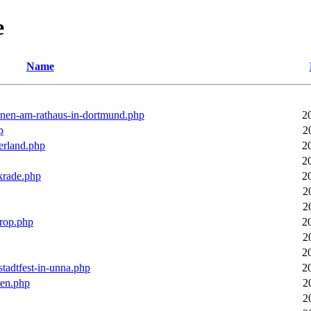
e
Name
ronen-am-rathaus-in-dortmund.php
2
p
2
erland.php
2
2
rkrade.php
2
2
2
trop.php
2
2
2
stadtfest-in-unna.php
2
pen.php
2
2