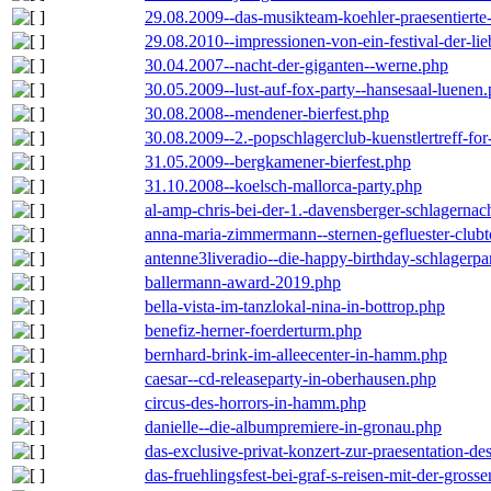
29.08.2009--das-musikteam-koehler-praesentierte
29.08.2010--impressionen-von-ein-festival-der-li
30.04.2007--nacht-der-giganten--werne.php
30.05.2009--lust-auf-fox-party--hansesaal-luenen
30.08.2008--mendener-bierfest.php
30.08.2009--2.-popschlagerclub-kuenstlertreff-fo
31.05.2009--bergkamener-bierfest.php
31.10.2008--koelsch-mallorca-party.php
al-amp-chris-bei-der-1.-davensberger-schlagerna
anna-maria-zimmermann--sternen-gefluester-clubt
antenne3liveradio--die-happy-birthday-schlagerpa
ballermann-award-2019.php
bella-vista-im-tanzlokal-nina-in-bottrop.php
benefiz-herner-foerderturm.php
bernhard-brink-im-alleecenter-in-hamm.php
caesar--cd-releaseparty-in-oberhausen.php
circus-des-horrors-in-hamm.php
danielle--die-albumpremiere-in-gronau.php
das-exclusive-privat-konzert-zur-praesentation-
das-fruehlingsfest-bei-graf-s-reisen-mit-der-grosse