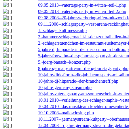
09.05.2013--vatertags-party-in-witten--teil-1.php
09.05.2013--vatertags-party-in-witten--teil-2.php
09.08.2008--20-jahre-werbering-olfen-mit-zweikl
09.11.2008--schlagerparty--vest-arena-recklingha
1.-schlager-kult-messe.php
2.-hammer-schlagernacht-in-den-zentralhallen-i
2.-schlagerstuendchen-im-restaurant-sueltemeyer-
5-jahre-dj-hitparade-in-der-disco-nina-in-bottrop.
5-jahre-foxwahn--die-geburtstagsparty-in-der-te
5.-joerg-bausch--konzert.php
8-jahre-germany-stream--die-geburtstagsparty.php
10-jahre-dirk-florin--die-jubilaeumsparty-mit-al
10-jahre-dj-hitparade--der-branchentreff.php
10-jahre-germany-stream.php
10-jahre-vatertagsparty-am-sonnenschein-in-witte
10.01.2010--verleihung-des-schlager-saphir--vest
10.04.2010--das-musikteam-koehler-praesentierte
10.10.2008--malle-closing.php
10.11.2007--germanystream-kultparty--oberhause
12.04.2008--5-jahre-germany-stream--die-geburta