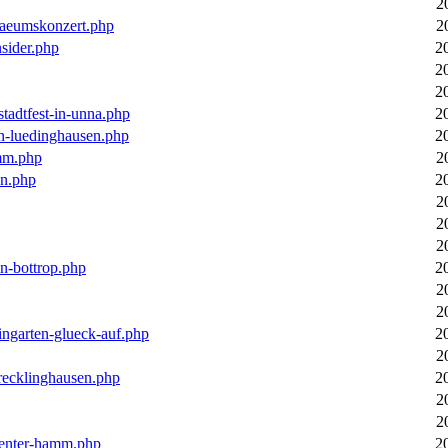
2
laeumskonzert.php
2
nsider.php
2
2
2
stadtfest-in-unna.php
2
in-luedinghausen.php
2
mm.php
2
en.php
2
2
2
2
in-bottrop.php
2
2
2
ingarten-glueck-auf.php
2
2
-recklinghausen.php
2
2
2
ecenter-hamm.php
2