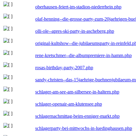
oberhausen-feiert-im-stadion-niederrhein.php
olaf-henning--die-grosse-party-zum-20jaehrigen-bu
olli-ole--apres-ski-party-in-ascheberg.php
original-kultshow--die-jubilaeumsparty-in-reinfeld.p
rene-kretschmer--die-albumpremiere-in-hamm.php
rosas-birthday-party-2007.php
sandy-christen--das-15jaehrige-buehnenjubilaeum-m
schlager-am-see-am-silbersee-in-haltern.php
schlager-openair-am-klutensee.php
schlagernachmittag-beim-enniger-markt.php
schlagerparty-bei-mittwochs-in-luedinghausen.php