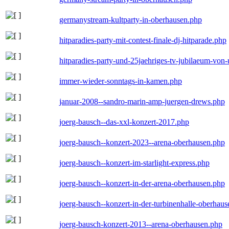
germanystream-kultparty-in-oberhausen.php
hitparadies-party-mit-contest-finale-dj-hitparade.php
hitparadies-party-und-25jaehriges-tv-jubilaeum-vo
immer-wieder-sonntags-in-kamen.php
januar-2008--sandro-marin-amp-juergen-drews.php
joerg-bausch--das-xxl-konzert-2017.php
joerg-bausch--konzert-2023--arena-oberhausen.php
joerg-bausch--konzert-im-starlight-express.php
joerg-bausch--konzert-in-der-arena-oberhausen.php
joerg-bausch--konzert-in-der-turbinenhalle-oberhau
joerg-bausch-konzert-2013--arena-oberhausen.php