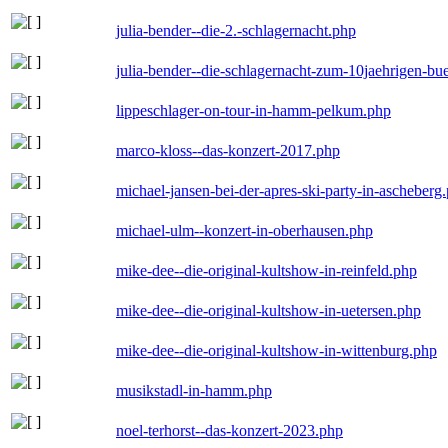
julia-bender--die-2.-schlagernacht.php
julia-bender--die-schlagernacht-zum-10jaehrigen-b
lippeschlager-on-tour-in-hamm-pelkum.php
marco-kloss--das-konzert-2017.php
michael-jansen-bei-der-apres-ski-party-in-ascheberg
michael-ulm--konzert-in-oberhausen.php
mike-dee--die-original-kultshow-in-reinfeld.php
mike-dee--die-original-kultshow-in-uetersen.php
mike-dee--die-original-kultshow-in-wittenburg.php
musikstadl-in-hamm.php
noel-terhorst--das-konzert-2023.php