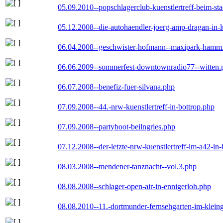
05.09.2010--popschlagerclub-kuenstlertreff-beim-sta
05.12.2008--die-autohaendler-joerg-amp-dragan-in-
06.04.2008--geschwister-hofmann--maxipark-hamm
06.06.2009--sommerfest-downtownradio77--witten.
06.07.2008--benefiz-fuer-silvana.php
07.09.2008--44.-nrw-kuenstlertreff-in-bottrop.php
07.09.2008--partyboot-beilngries.php
07.12.2008--der-letzte-nrw-kuenstlertreff-im-a42-in-
08.03.2008--mendener-tanznacht--vol.3.php
08.08.2008--schlager-open-air-in-ennigerloh.php
08.08.2010--11.-dortmunder-fernsehgarten-im-klein