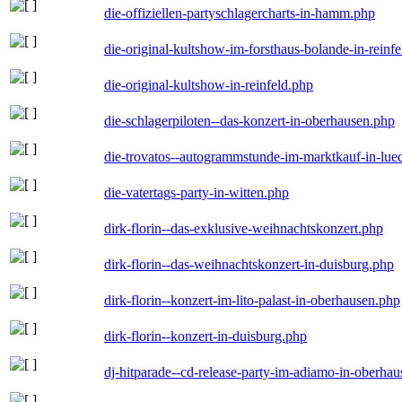
die-offiziellen-partyschlagercharts-in-hamm.php
die-original-kultshow-im-forsthaus-bolande-in-reinf
die-original-kultshow-in-reinfeld.php
die-schlagerpiloten--das-konzert-in-oberhausen.php
die-trovatos--autogrammstunde-im-marktkauf-in-lu
die-vatertags-party-in-witten.php
dirk-florin--das-exklusive-weihnachtskonzert.php
dirk-florin--das-weihnachtskonzert-in-duisburg.php
dirk-florin--konzert-im-lito-palast-in-oberhausen.php
dirk-florin--konzert-in-duisburg.php
dj-hitparade--cd-release-party-im-adiamo-in-oberha