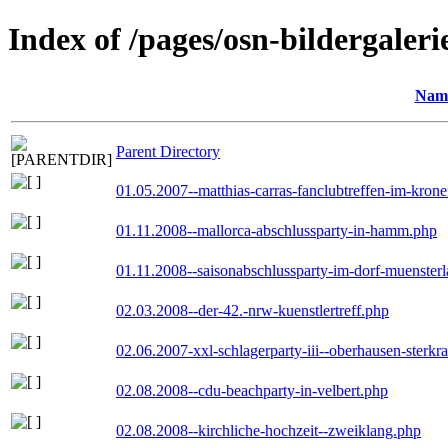
Index of /pages/osn-bildergaleri
Nam
Parent Directory
01.05.2007--matthias-carras-fanclubtreffen-im-kron
01.11.2008--mallorca-abschlussparty-in-hamm.php
01.11.2008--saisonabschlussparty-im-dorf-muenster
02.03.2008--der-42.-nrw-kuenstlertreff.php
02.06.2007-xxl-schlagerparty-iii--oberhausen-sterkr
02.08.2008--cdu-beachparty-in-velbert.php
02.08.2008--kirchliche-hochzeit--zweiklang.php