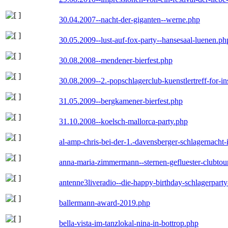
30.04.2007--nacht-der-giganten--werne.php
30.05.2009--lust-auf-fox-party--hansesaal-luenen.ph
30.08.2008--mendener-bierfest.php
30.08.2009--2.-popschlagerclub-kuenstlertreff-for-i
31.05.2009--bergkamener-bierfest.php
31.10.2008--koelsch-mallorca-party.php
al-amp-chris-bei-der-1.-davensberger-schlagernacht
anna-maria-zimmermann--sternen-gefluester-clubtou
antenne3liveradio--die-happy-birthday-schlagerpart
ballermann-award-2019.php
bella-vista-im-tanzlokal-nina-in-bottrop.php