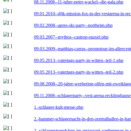
08.11.2008--11-jahre-peter-wackel--die-gala.php
09.01.2010--djlk-mission-fox-in-der-vestarena-in-re
09.02.2008--apres-ski-party--northeim.php
09.03.2007--mythos--castrop-rauxel.php
09.03.2009--matthias-carras--promotour-im-alleece
09.05.2013--vatertags-party-in-witten--teil-1.php
09.05.2013--vatertags-party-in-witten--teil-2.php
09.08.2008--20-jahre-werbering-olfen-mit-zweiklan
09.11.2008--schlagerparty--vest-arena-recklinghaus
1.-schlager-kult-messe.php
2.-hammer-schlagernacht-in-den-zentralhallen-in-h
2.-schlagerstuendchen-im-restaurant-sueltemeyer-in