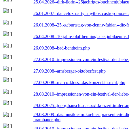
25.04.2026--dirk-florin--25jaehriges-buehnenjublaeu
26.01.2007--dancefox-party--mythos-castrop-rauxel
26.01.2008--25.-geburtstag-von-denny-fabian--die-fei
26.04.2008--10-jahre-olaf-henning--das-jubilaeums-
26.09.2008--bad-bentheim.php
27.08.2010--impressionen-von-ein-festival-der-lieb
27.09.2008--arnsberger-oktoberfest.php
27.09.2008--marco-kloss--das-konzert-in-marl.php
28.08.2010--impressionen-von-ein-festival-der-lieb
29.03.2025--joerg-bausch--das-xxl-konzert-in-der-a
29.08.2009--das-musikteam-koehler-praesentierte-di
brambauer.php
29.08.2010--impressionen-von-ein-festival-der-lieb