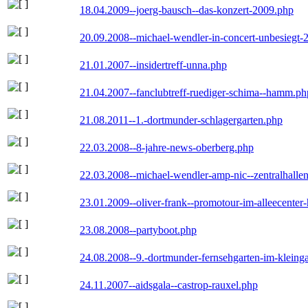
18.04.2009--joerg-bausch--das-konzert-2009.php
20.09.2008--michael-wendler-in-concert-unbesiegt-
21.01.2007--insidertreff-unna.php
21.04.2007--fanclubtreff-ruediger-schima--hamm.ph
21.08.2011--1.-dortmunder-schlagergarten.php
22.03.2008--8-jahre-news-oberberg.php
22.03.2008--michael-wendler-amp-nic--zentralhall
23.01.2009--oliver-frank--promotour-im-alleecente
23.08.2008--partyboot.php
24.08.2008--9.-dortmunder-fernsehgarten-im-kleinga
24.11.2007--aidsgala--castrop-rauxel.php