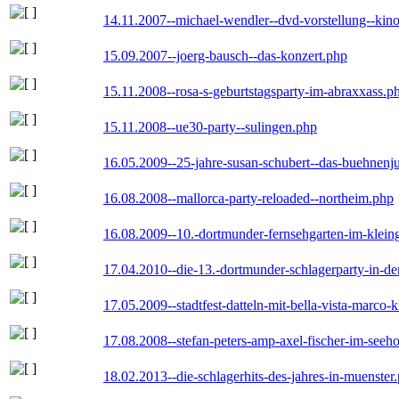
14.11.2007--michael-wendler--dvd-vorstellung--kin
15.09.2007--joerg-bausch--das-konzert.php
15.11.2008--rosa-s-geburtstagsparty-im-abraxxass.p
15.11.2008--ue30-party--sulingen.php
16.05.2009--25-jahre-susan-schubert--das-buehnenj
16.08.2008--mallorca-party-reloaded--northeim.php
16.08.2009--10.-dortmunder-fernsehgarten-im-klein
17.04.2010--die-13.-dortmunder-schlagerparty-in-der
17.05.2009--stadtfest-datteln-mit-bella-vista-marco-
17.08.2008--stefan-peters-amp-axel-fischer-im-seeho
18.02.2013--die-schlagerhits-des-jahres-in-muenster