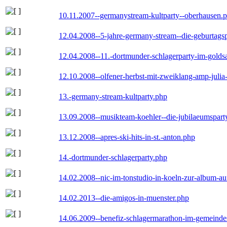
10.11.2007--germanystream-kultparty--oberhausen.
12.04.2008--5-jahre-germany-stream--die-geburtags
12.04.2008--11.-dortmunder-schlagerparty-im-goldsa
12.10.2008--olfener-herbst-mit-zweiklang-amp-julia
13.-germany-stream-kultparty.php
13.09.2008--musikteam-koehler--die-jubilaeumspart
13.12.2008--apres-ski-hits-in-st.-anton.php
14.-dortmunder-schlagerparty.php
14.02.2008--nic-im-tonstudio-in-koeln-zur-album-a
14.02.2013--die-amigos-in-muenster.php
14.06.2009--benefiz-schlagermarathon-im-gemeindes