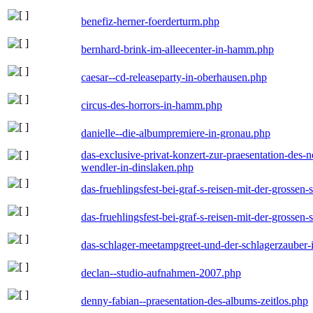
benefiz-herner-foerderturm.php
bernhard-brink-im-alleecenter-in-hamm.php
caesar--cd-releaseparty-in-oberhausen.php
circus-des-horrors-in-hamm.php
danielle--die-albumpremiere-in-gronau.php
das-exclusive-privat-konzert-zur-praesentation-des
wendler-in-dinslaken.php
das-fruehlingsfest-bei-graf-s-reisen-mit-der-grossen-
das-fruehlingsfest-bei-graf-s-reisen-mit-der-grossen-
das-schlager-meetampgreet-und-der-schlagerzauber-
declan--studio-aufnahmen-2007.php
denny-fabian--praesentation-des-albums-zeitlos.php