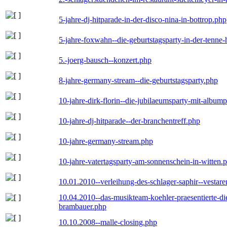
5-jahre-dj-hitparade-in-der-disco-nina-in-bottrop.php
5-jahre-foxwahn--die-geburtstagsparty-in-der-tenn
5.-joerg-bausch--konzert.php
8-jahre-germany-stream--die-geburtstagsparty.php
10-jahre-dirk-florin--die-jubilaeumsparty-mit-album
10-jahre-dj-hitparade--der-branchentreff.php
10-jahre-germany-stream.php
10-jahre-vatertagsparty-am-sonnenschein-in-witten.
10.01.2010--verleihung-des-schlager-saphir--vestar
10.04.2010--das-musikteam-koehler-praesentierte-di
brambauer.php
10.10.2008--malle-closing.php