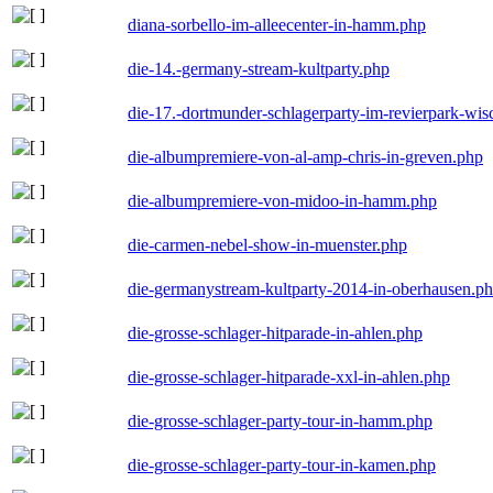
diana-sorbello-im-alleecenter-in-hamm.php
die-14.-germany-stream-kultparty.php
die-17.-dortmunder-schlagerparty-im-revierpark-wis
die-albumpremiere-von-al-amp-chris-in-greven.php
die-albumpremiere-von-midoo-in-hamm.php
die-carmen-nebel-show-in-muenster.php
die-germanystream-kultparty-2014-in-oberhausen.p
die-grosse-schlager-hitparade-in-ahlen.php
die-grosse-schlager-hitparade-xxl-in-ahlen.php
die-grosse-schlager-party-tour-in-hamm.php
die-grosse-schlager-party-tour-in-kamen.php