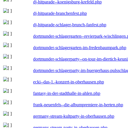
dj-hitparade--koenigsburg-krefeld.php
dj-hitparade-branchenfest.php
dj-hitparade-schlager-brunch-fanfest.php
dortmunder-schlagergarten--revierpark-wischlingen
dortmunder-schlagergarten-im-fredenbaumpark.php
dortmunder-schlagerparty--on-tour-im-diertich-keu
dortmunder-schlagerparty-im-buergerhaus-pulsschla
ecki--das-1.-konzert-in-oberhausen.php
fantasy-in-der-stadthalle-in-ahlen.php
frank-neuenfels--die-albumpremiere-in-herten.php
germany-stream-kultparty-in-oberhausen.php
germany-stream-party-in-oberhausen.php