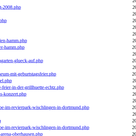
2
gt-2008.php
2
2
.php
2
2
2
llen-hamm.php
2
nter-hamm.php
2
2
ngarten-glueck-auf.php
2
2
aeum-mit-geburtstagsfeier.php
2
el.php
2
feier-in-der-grillhuette-echtz.php
2
ms-konzert.php
2
2
ebe-im-revierpark-wischlingen-in-dortmund.php
2
2
p
2
ebe-im-revierpark-wischlingen-in-dortmund.php
2
r-arena-oberhausen.php
2