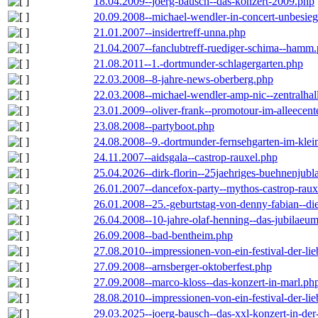
18.04.2009--joerg-bausch--das-konzert-2009.php
20.09.2008--michael-wendler-in-concert-unbesie
21.01.2007--insidertreff-unna.php
21.04.2007--fanclubtreff-ruediger-schima--hamm
21.08.2011--1.-dortmunder-schlagergarten.php
22.03.2008--8-jahre-news-oberberg.php
22.03.2008--michael-wendler-amp-nic--zentralha
23.01.2009--oliver-frank--promotour-im-alleece
23.08.2008--partyboot.php
24.08.2008--9.-dortmunder-fernsehgarten-im-klei
24.11.2007--aidsgala--castrop-rauxel.php
25.04.2026--dirk-florin--25jaehriges-buehnenjubl
26.01.2007--dancefox-party--mythos-castrop-raux
26.01.2008--25.-geburtstag-von-denny-fabian--die-
26.04.2008--10-jahre-olaf-henning--das-jubilaeu
26.09.2008--bad-bentheim.php
27.08.2010--impressionen-von-ein-festival-der-li
27.09.2008--arnsberger-oktoberfest.php
27.09.2008--marco-kloss--das-konzert-in-marl.ph
28.08.2010--impressionen-von-ein-festival-der-li
29.03.2025--joerg-bausch--das-xxl-konzert-in-de