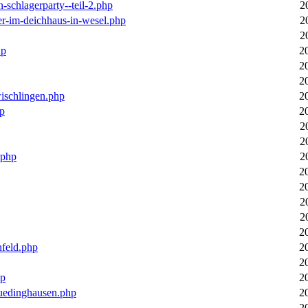
n-schlagerparty--teil-2.php
2
er-im-deichhaus-in-wesel.php
2
2
hp
2
2
2
wischlingen.php
2
hp
2
2
2
.php
2
2
2
2
2
2
nfeld.php
2
2
hp
2
luedinghausen.php
2
2