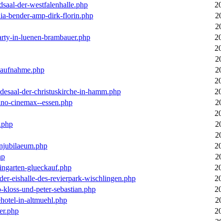
dsaal-der-westfalenhalle.php
2
ia-bender-amp-dirk-florin.php
2
2
arty-in-luenen-brambauer.php
2
2
2
m-aufnahme.php
2
2
desaal-der-christuskirche-in-hamm.php
2
ino-cinemax--essen.php
2
2
.php
2
2
enjubilaeum.php
2
hp
2
ingarten-glueckauf.php
2
der-eishalle-des-revierpark-wischlingen.php
2
o-kloss-und-peter-sebastian.php
2
ehotel-in-altmuehl.php
2
er.php
2