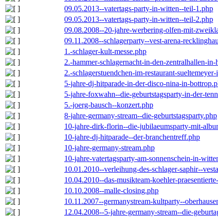
09.05.2013--vatertags-party-in-witten--teil-1.php
09.05.2013--vatertags-party-in-witten--teil-2.php
09.08.2008--20-jahre-werbering-olfen-mit-zweikl
09.11.2008--schlagerparty--vest-arena-recklingha
1.-schlager-kult-messe.php
2.-hammer-schlagernacht-in-den-zentralhallen-i
2.-schlagerstuendchen-im-restaurant-sueltemeyer-
5-jahre-dj-hitparade-in-der-disco-nina-in-bottrop.
5-jahre-foxwahn--die-geburtstagsparty-in-der-te
5.-joerg-bausch--konzert.php
8-jahre-germany-stream--die-geburtstagsparty.php
10-jahre-dirk-florin--die-jubilaeumsparty-mit-al
10-jahre-dj-hitparade--der-branchentreff.php
10-jahre-germany-stream.php
10-jahre-vatertagsparty-am-sonnenschein-in-witte
10.01.2010--verleihung-des-schlager-saphir--vest
10.04.2010--das-musikteam-koehler-praesentierte
10.10.2008--malle-closing.php
10.11.2007--germanystream-kultparty--oberhause
12.04.2008--5-jahre-germany-stream--die-geburta