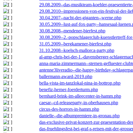
29.08.2009--das-musikteam-koehler-praesentierte
29.08.2010--impressionen-von-ein-festival-der-li
30.04.2007--nacht-der-giganten--werne.php
30.05.2009--lust-auf-fox-party--hansesaal-luenen
30.08.2008--mendener-bierfest.php
30.08.2009--2.-popschlagerclub-kuenstlertreff-fo
31.05.2009--bergkamener-bierfest.php
31.10.2008--koelsch-mallorca-party.php
al-amp-chris-bei-der-1.-davensberger-schlagerna
anna-maria-zimmermann--sternen-gefluester-clubt
antenne3liveradio--die-happy-birthday-schlagerpa
ballermann-award-2019.php
bella-vista-im-tanzlokal-nina-in-bottrop.php
benefiz-herner-foerderturm.php
bernhard-brink-im-alleecenter-in-hamm.php
caesar--cd-releaseparty-in-oberhausen.php
circus-des-horrors-in-hamm.php
danielle--die-albumpremiere-in-gronau.php
das-exclusive-privat-konzert-zur-praesentation-
das-fruehlingsfest-bei-graf-s-reisen-mit-der-grosse