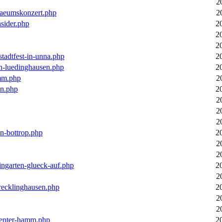
2
laeumskonzert.php
2
nsider.php
2
2
2
stadtfest-in-unna.php
2
in-luedinghausen.php
2
mm.php
2
en.php
2
2
2
2
in-bottrop.php
2
2
2
ingarten-glueck-auf.php
2
2
-recklinghausen.php
2
2
2
ecenter-hamm.php
2