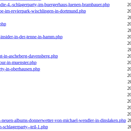
-die-4.-schlagerparty-im-buergerhaus-luenen-brambauer.php
2
ebe-im-revierpark-wischlingen-in-dortmund.php
2
2
.php
2
2
r-insider-in-der-tenne-in-hamm.php
2
2
2
cht-in-ascheberg-davensberg.php
2
our-in-muenster.php
2
rty-in-oberhausen.php
2
2
2
2
2
2
2
2
des-neuen-albums-donnerwetter-von-michael-wendler-in-dinslaken.php
2
n-schlagerparty--teil-1.php
2