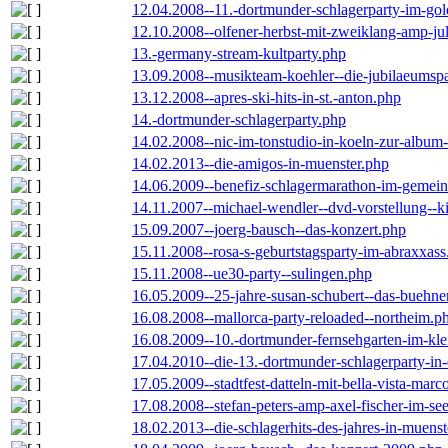
12.04.2008--11.-dortmunder-schlagerparty-im-gol
12.10.2008--olfener-herbst-mit-zweiklang-amp-jul
13.-germany-stream-kultparty.php
13.09.2008--musikteam-koehler--die-jubilaeumsp
13.12.2008--apres-ski-hits-in-st.-anton.php
14.-dortmunder-schlagerparty.php
14.02.2008--nic-im-tonstudio-in-koeln-zur-albu
14.02.2013--die-amigos-in-muenster.php
14.06.2009--benefiz-schlagermarathon-im-gemein
14.11.2007--michael-wendler--dvd-vorstellung--k
15.09.2007--joerg-bausch--das-konzert.php
15.11.2008--rosa-s-geburtstagsparty-im-abraxxass
15.11.2008--ue30-party--sulingen.php
16.05.2009--25-jahre-susan-schubert--das-buehn
16.08.2008--mallorca-party-reloaded--northeim.p
16.08.2009--10.-dortmunder-fernsehgarten-im-kle
17.04.2010--die-13.-dortmunder-schlagerparty-in-
17.05.2009--stadtfest-datteln-mit-bella-vista-marc
17.08.2008--stefan-peters-amp-axel-fischer-im-se
18.02.2013--die-schlagerhits-des-jahres-in-muenst