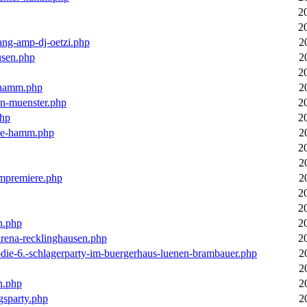
2
2
ang-amp-dj-oetzi.php
2
usen.php
2
2
n-hamm.php
2
in-muenster.php
2
php
2
nne-hamm.php
2
2
2
bumpremiere.php
2
2
2
n.php
2
arena-recklinghausen.php
2
-die-6.-schlagerparty-im-buergerhaus-luenen-brambauer.php
2
2
n.php
2
gsparty.php
2