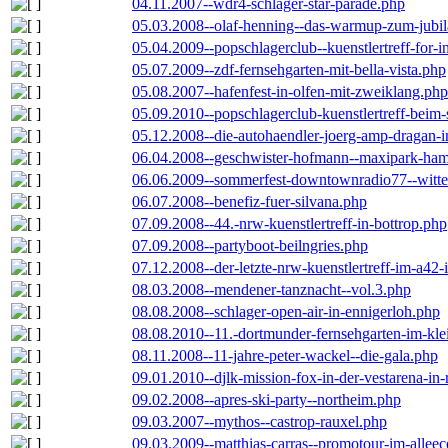
04.11.2007--wdr4-schlager-star-parade.php
05.03.2008--olaf-henning--das-warmup-zum-jubi
05.04.2009--popschlagerclub--kuenstlertreff-for-i
05.07.2009--zdf-fernsehgarten-mit-bella-vista.php
05.08.2007--hafenfest-in-olfen-mit-zweiklang.php
05.09.2010--popschlagerclub-kuenstlertreff-beim-
05.12.2008--die-autohaendler-joerg-amp-dragan-
06.04.2008--geschwister-hofmann--maxipark-ha
06.06.2009--sommerfest-downtownradio77--witt
06.07.2008--benefiz-fuer-silvana.php
07.09.2008--44.-nrw-kuenstlertreff-in-bottrop.php
07.09.2008--partyboot-beilngries.php
07.12.2008--der-letzte-nrw-kuenstlertreff-im-a42-
08.03.2008--mendener-tanznacht--vol.3.php
08.08.2008--schlager-open-air-in-ennigerloh.php
08.08.2010--11.-dortmunder-fernsehgarten-im-kle
08.11.2008--11-jahre-peter-wackel--die-gala.php
09.01.2010--djlk-mission-fox-in-der-vestarena-in
09.02.2008--apres-ski-party--northeim.php
09.03.2007--mythos--castrop-rauxel.php
09.03.2009--matthias-carras--promotour-im-alle