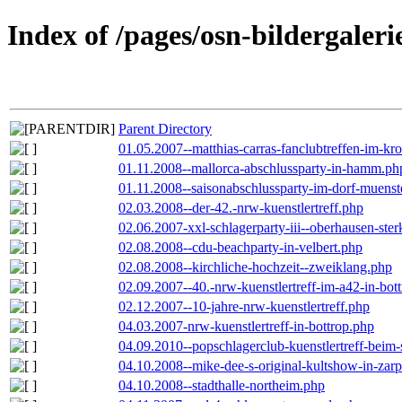
Index of /pages/osn-bildergaleri
Parent Directory
01.05.2007--matthias-carras-fanclubtreffen-im-k
01.11.2008--mallorca-abschlussparty-in-hamm.ph
01.11.2008--saisonabschlussparty-im-dorf-muenst
02.03.2008--der-42.-nrw-kuenstlertreff.php
02.06.2007-xxl-schlagerparty-iii--oberhausen-ste
02.08.2008--cdu-beachparty-in-velbert.php
02.08.2008--kirchliche-hochzeit--zweiklang.php
02.09.2007--40.-nrw-kuenstlertreff-im-a42-in-bot
02.12.2007--10-jahre-nrw-kuenstlertreff.php
04.03.2007-nrw-kuenstlertreff-in-bottrop.php
04.09.2010--popschlagerclub-kuenstlertreff-beim-
04.10.2008--mike-dee-s-original-kultshow-in-zar
04.10.2008--stadthalle-northeim.php