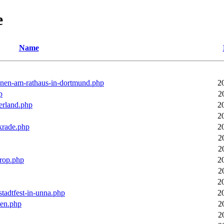
e
Name
ronen-am-rathaus-in-dortmund.php
2
p
2
erland.php
2
2
rkrade.php
2
2
2
trop.php
2
2
2
stadtfest-in-unna.php
2
pen.php
2
2