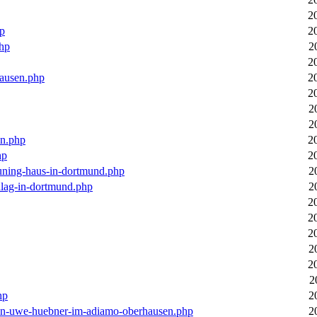
2
hp
2
php
2
2
hausen.php
2
2
2
2
en.php
2
hp
2
euning-haus-in-dortmund.php
2
hlag-in-dortmund.php
2
2
2
2
2
2
2
hp
2
-von-uwe-huebner-im-adiamo-oberhausen.php
2