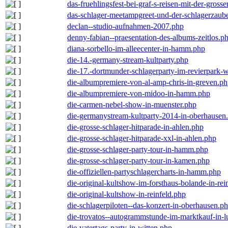
das-fruehlingsfest-bei-graf-s-reisen-mit-der-grosse
das-schlager-meetampgreet-und-der-schlagerzaub
declan--studio-aufnahmen-2007.php
denny-fabian--praesentation-des-albums-zeitlos.p
diana-sorbello-im-alleecenter-in-hamm.php
die-14.-germany-stream-kultparty.php
die-17.-dortmunder-schlagerparty-im-revierpark-
die-albumpremiere-von-al-amp-chris-in-greven.p
die-albumpremiere-von-midoo-in-hamm.php
die-carmen-nebel-show-in-muenster.php
die-germanystream-kultparty-2014-in-oberhausen
die-grosse-schlager-hitparade-in-ahlen.php
die-grosse-schlager-hitparade-xxl-in-ahlen.php
die-grosse-schlager-party-tour-in-hamm.php
die-grosse-schlager-party-tour-in-kamen.php
die-offiziellen-partyschlagercharts-in-hamm.php
die-original-kultshow-im-forsthaus-bolande-in-rei
die-original-kultshow-in-reinfeld.php
die-schlagerpiloten--das-konzert-in-oberhausen.p
die-trovatos--autogrammstunde-im-marktkauf-in-
die-vatertags-party-in-witten.php