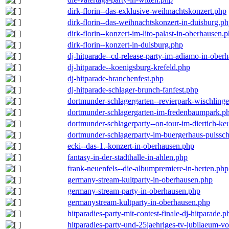
dirk-florin--das-exklusive-weihnachtskonzert.php
dirk-florin--das-weihnachtskonzert-in-duisburg.p
dirk-florin--konzert-im-lito-palast-in-oberhausen.
dirk-florin--konzert-in-duisburg.php
dj-hitparade--cd-release-party-im-adiamo-in-ober
dj-hitparade--koenigsburg-krefeld.php
dj-hitparade-branchenfest.php
dj-hitparade-schlager-brunch-fanfest.php
dortmunder-schlagergarten--revierpark-wischling
dortmunder-schlagergarten-im-fredenbaumpark.p
dortmunder-schlagerparty--on-tour-im-diertich-k
dortmunder-schlagerparty-im-buergerhaus-pulssc
ecki--das-1.-konzert-in-oberhausen.php
fantasy-in-der-stadthalle-in-ahlen.php
frank-neuenfels--die-albumpremiere-in-herten.php
germany-stream-kultparty-in-oberhausen.php
germany-stream-party-in-oberhausen.php
germanystream-kultparty-in-oberhausen.php
hitparadies-party-mit-contest-finale-dj-hitparade.p
hitparadies-party-und-25jaehriges-tv-jubilaeum