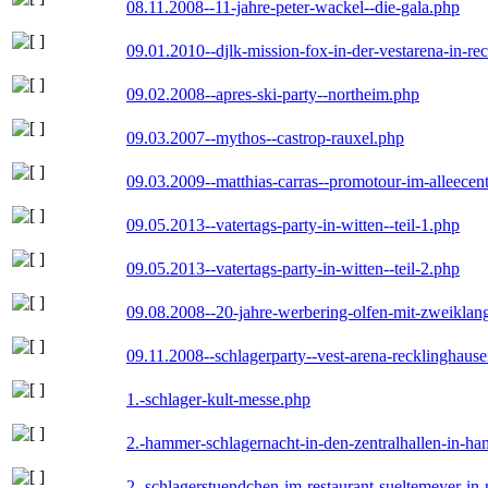
08.11.2008--11-jahre-peter-wackel--die-gala.php
09.01.2010--djlk-mission-fox-in-der-vestarena-in-re
09.02.2008--apres-ski-party--northeim.php
09.03.2007--mythos--castrop-rauxel.php
09.03.2009--matthias-carras--promotour-im-alleece
09.05.2013--vatertags-party-in-witten--teil-1.php
09.05.2013--vatertags-party-in-witten--teil-2.php
09.08.2008--20-jahre-werbering-olfen-mit-zweiklan
09.11.2008--schlagerparty--vest-arena-recklinghaus
1.-schlager-kult-messe.php
2.-hammer-schlagernacht-in-den-zentralhallen-in-h
2.-schlagerstuendchen-im-restaurant-sueltemeyer-in