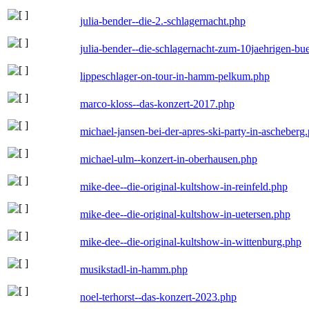
julia-bender--die-2.-schlagernacht.php
julia-bender--die-schlagernacht-zum-10jaehrigen-b
lippeschlager-on-tour-in-hamm-pelkum.php
marco-kloss--das-konzert-2017.php
michael-jansen-bei-der-apres-ski-party-in-ascheberg
michael-ulm--konzert-in-oberhausen.php
mike-dee--die-original-kultshow-in-reinfeld.php
mike-dee--die-original-kultshow-in-uetersen.php
mike-dee--die-original-kultshow-in-wittenburg.php
musikstadl-in-hamm.php
noel-terhorst--das-konzert-2023.php