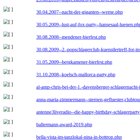
30.04.2007--nacht-der-giganten--werne.php
30.05.2009--lust-auf-fox-party--hansesaal-luenen.ph
30.08.2008--mendener-bierfest.php
30.08.2009--2.-popschlagerclub-kuenstlertreff-for-i
31.05.2009--bergkamener-bierfest.php
31.10.2008--koelsch-mallorca-party.php
al-amp-chris-bei-der-1.-davensberger-schlagernacht
anna-maria-zimmermann--sternen-gefluester-clubtou
antenne3liveradio--die-happy-birthday-schlagerpart
ballermann-award-2019.php
bella-vista-im-tanzlokal-nina-in-bottrop.php