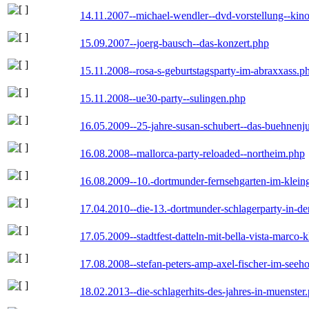
14.11.2007--michael-wendler--dvd-vorstellung--kin
15.09.2007--joerg-bausch--das-konzert.php
15.11.2008--rosa-s-geburtstagsparty-im-abraxxass.p
15.11.2008--ue30-party--sulingen.php
16.05.2009--25-jahre-susan-schubert--das-buehnenj
16.08.2008--mallorca-party-reloaded--northeim.php
16.08.2009--10.-dortmunder-fernsehgarten-im-klein
17.04.2010--die-13.-dortmunder-schlagerparty-in-der
17.05.2009--stadtfest-datteln-mit-bella-vista-marco-
17.08.2008--stefan-peters-amp-axel-fischer-im-seeho
18.02.2013--die-schlagerhits-des-jahres-in-muenster