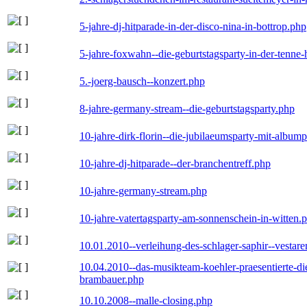
5-jahre-dj-hitparade-in-der-disco-nina-in-bottrop.php
5-jahre-foxwahn--die-geburtstagsparty-in-der-tenn
5.-joerg-bausch--konzert.php
8-jahre-germany-stream--die-geburtstagsparty.php
10-jahre-dirk-florin--die-jubilaeumsparty-mit-album
10-jahre-dj-hitparade--der-branchentreff.php
10-jahre-germany-stream.php
10-jahre-vatertagsparty-am-sonnenschein-in-witten.
10.01.2010--verleihung-des-schlager-saphir--vestar
10.04.2010--das-musikteam-koehler-praesentierte-di
brambauer.php
10.10.2008--malle-closing.php