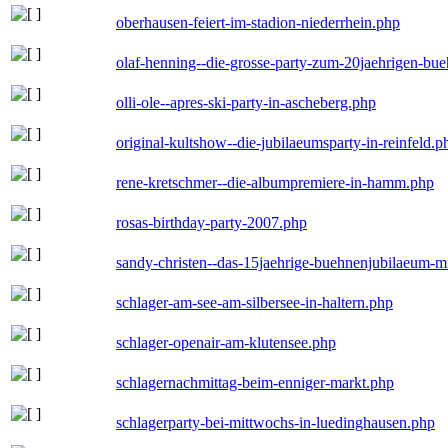
oberhausen-feiert-im-stadion-niederrhein.php
olaf-henning--die-grosse-party-zum-20jaehrigen-bu
olli-ole--apres-ski-party-in-ascheberg.php
original-kultshow--die-jubilaeumsparty-in-reinfeld.p
rene-kretschmer--die-albumpremiere-in-hamm.php
rosas-birthday-party-2007.php
sandy-christen--das-15jaehrige-buehnenjubilaeum-m
schlager-am-see-am-silbersee-in-haltern.php
schlager-openair-am-klutensee.php
schlagernachmittag-beim-enniger-markt.php
schlagerparty-bei-mittwochs-in-luedinghausen.php