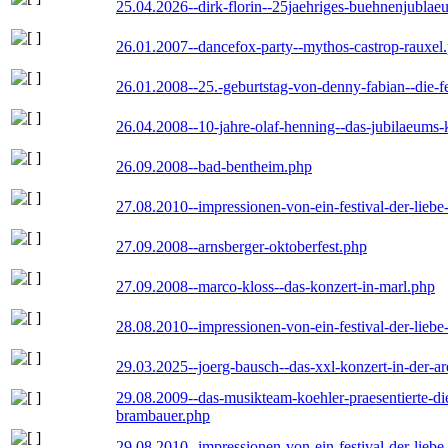
25.04.2026--dirk-florin--25jaehriges-buehnenjublaeu
26.01.2007--dancefox-party--mythos-castrop-rauxel
26.01.2008--25.-geburtstag-von-denny-fabian--die-fei
26.04.2008--10-jahre-olaf-henning--das-jubilaeums-
26.09.2008--bad-bentheim.php
27.08.2010--impressionen-von-ein-festival-der-lieb
27.09.2008--arnsberger-oktoberfest.php
27.09.2008--marco-kloss--das-konzert-in-marl.php
28.08.2010--impressionen-von-ein-festival-der-lieb
29.03.2025--joerg-bausch--das-xxl-konzert-in-der-a
29.08.2009--das-musikteam-koehler-praesentierte-di
brambauer.php
29.08.2010--impressionen-von-ein-festival-der-lieb