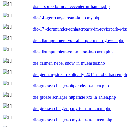
diana-sorbello-im-alleecenter-in-hamm.php
die-14.-germany-stream-kultparty.php
die-17.-dortmunder-schlagerparty-im-revierpark-wis
die-albumpremiere-von-al-amp-chris-in-greven.php
die-albumpremiere-von-midoo-in-hamm.php
die-carmen-nebel-show-in-muenster.php
die-germanystream-kultparty-2014-in-oberhausen.p
die-grosse-schlager-hitparade-in-ahlen.php
die-grosse-schlager-hitparade-xxl-in-ahlen.php
die-grosse-schlager-party-tour-in-hamm.php
die-grosse-schlager-party-tour-in-kamen.php