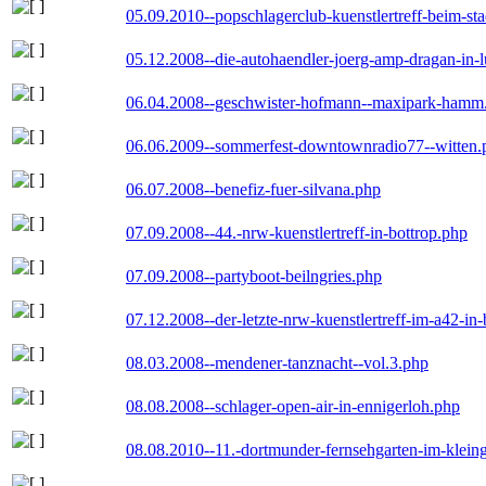
05.09.2010--popschlagerclub-kuenstlertreff-beim-sta
05.12.2008--die-autohaendler-joerg-amp-dragan-in-
06.04.2008--geschwister-hofmann--maxipark-hamm
06.06.2009--sommerfest-downtownradio77--witten.
06.07.2008--benefiz-fuer-silvana.php
07.09.2008--44.-nrw-kuenstlertreff-in-bottrop.php
07.09.2008--partyboot-beilngries.php
07.12.2008--der-letzte-nrw-kuenstlertreff-im-a42-in-
08.03.2008--mendener-tanznacht--vol.3.php
08.08.2008--schlager-open-air-in-ennigerloh.php
08.08.2010--11.-dortmunder-fernsehgarten-im-klein