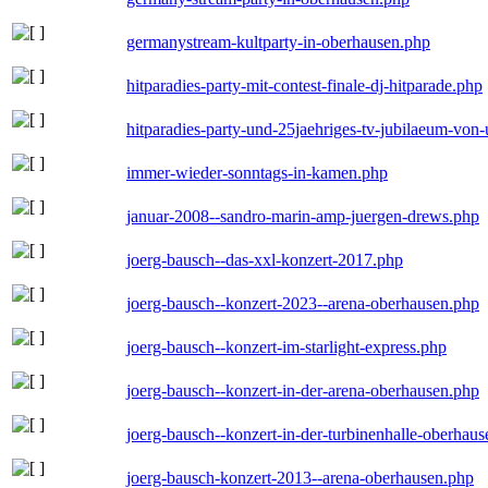
germanystream-kultparty-in-oberhausen.php
hitparadies-party-mit-contest-finale-dj-hitparade.php
hitparadies-party-und-25jaehriges-tv-jubilaeum-vo
immer-wieder-sonntags-in-kamen.php
januar-2008--sandro-marin-amp-juergen-drews.php
joerg-bausch--das-xxl-konzert-2017.php
joerg-bausch--konzert-2023--arena-oberhausen.php
joerg-bausch--konzert-im-starlight-express.php
joerg-bausch--konzert-in-der-arena-oberhausen.php
joerg-bausch--konzert-in-der-turbinenhalle-oberhau
joerg-bausch-konzert-2013--arena-oberhausen.php