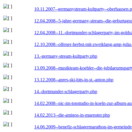
10.11.2007--germanystream-kultparty--oberhausen.
12.04.2008--5-jahre-germany-stream--die-geburtags
12.04.2008--11.-dortmunder-schlagerparty-im-goldsa
12.10.2008--olfener-herbst-mit-zweiklang-amp-julia
13.-germany-stream-kultparty.php
13.09.2008--musikteam-koehler--die-jubilaeumspart
13.12.2008--apres-ski-hits-in-st.-anton.php
14.-dortmunder-schlagerparty.php
14.02.2008--nic-im-tonstudio-in-koeln-zur-album-a
14.02.2013--die-amigos-in-muenster.php
14.06.2009--benefiz-schlagermarathon-im-gemeindes