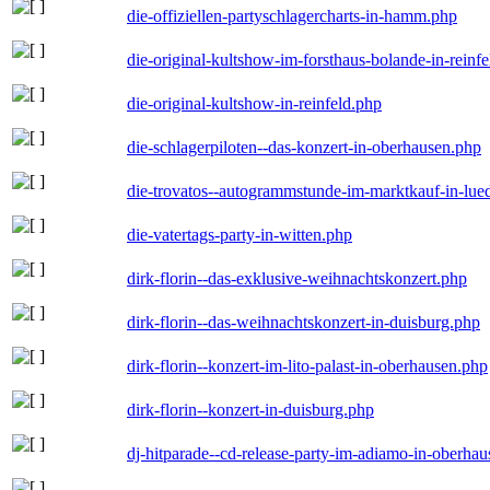
die-offiziellen-partyschlagercharts-in-hamm.php
die-original-kultshow-im-forsthaus-bolande-in-reinf
die-original-kultshow-in-reinfeld.php
die-schlagerpiloten--das-konzert-in-oberhausen.php
die-trovatos--autogrammstunde-im-marktkauf-in-lu
die-vatertags-party-in-witten.php
dirk-florin--das-exklusive-weihnachtskonzert.php
dirk-florin--das-weihnachtskonzert-in-duisburg.php
dirk-florin--konzert-im-lito-palast-in-oberhausen.php
dirk-florin--konzert-in-duisburg.php
dj-hitparade--cd-release-party-im-adiamo-in-oberha