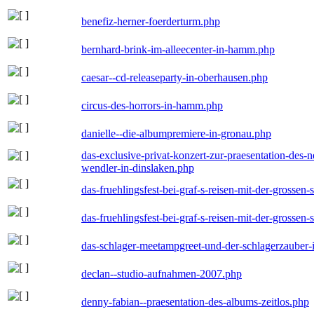
benefiz-herner-foerderturm.php
bernhard-brink-im-alleecenter-in-hamm.php
caesar--cd-releaseparty-in-oberhausen.php
circus-des-horrors-in-hamm.php
danielle--die-albumpremiere-in-gronau.php
das-exclusive-privat-konzert-zur-praesentation-des
wendler-in-dinslaken.php
das-fruehlingsfest-bei-graf-s-reisen-mit-der-grossen-
das-fruehlingsfest-bei-graf-s-reisen-mit-der-grossen-
das-schlager-meetampgreet-und-der-schlagerzauber-
declan--studio-aufnahmen-2007.php
denny-fabian--praesentation-des-albums-zeitlos.php