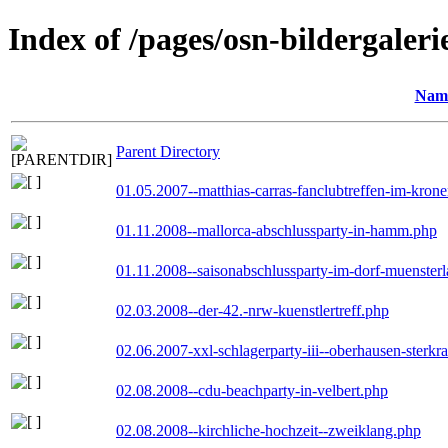
Index of /pages/osn-bildergaleri
Nam
Parent Directory
01.05.2007--matthias-carras-fanclubtreffen-im-kron
01.11.2008--mallorca-abschlussparty-in-hamm.php
01.11.2008--saisonabschlussparty-im-dorf-muenster
02.03.2008--der-42.-nrw-kuenstlertreff.php
02.06.2007-xxl-schlagerparty-iii--oberhausen-sterkr
02.08.2008--cdu-beachparty-in-velbert.php
02.08.2008--kirchliche-hochzeit--zweiklang.php