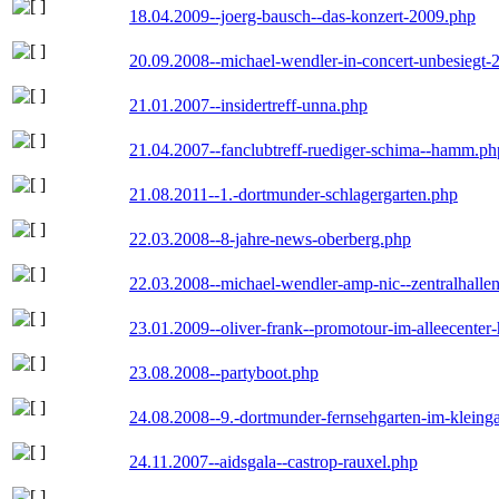
18.04.2009--joerg-bausch--das-konzert-2009.php
20.09.2008--michael-wendler-in-concert-unbesiegt-
21.01.2007--insidertreff-unna.php
21.04.2007--fanclubtreff-ruediger-schima--hamm.ph
21.08.2011--1.-dortmunder-schlagergarten.php
22.03.2008--8-jahre-news-oberberg.php
22.03.2008--michael-wendler-amp-nic--zentralhall
23.01.2009--oliver-frank--promotour-im-alleecente
23.08.2008--partyboot.php
24.08.2008--9.-dortmunder-fernsehgarten-im-kleinga
24.11.2007--aidsgala--castrop-rauxel.php