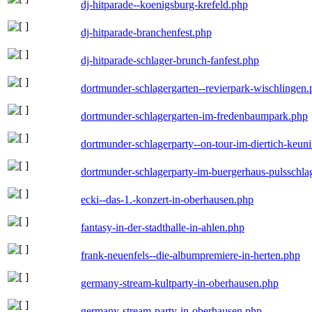
dj-hitparade--koenigsburg-krefeld.php
dj-hitparade-branchenfest.php
dj-hitparade-schlager-brunch-fanfest.php
dortmunder-schlagergarten--revierpark-wischlingen
dortmunder-schlagergarten-im-fredenbaumpark.php
dortmunder-schlagerparty--on-tour-im-diertich-keu
dortmunder-schlagerparty-im-buergerhaus-pulsschla
ecki--das-1.-konzert-in-oberhausen.php
fantasy-in-der-stadthalle-in-ahlen.php
frank-neuenfels--die-albumpremiere-in-herten.php
germany-stream-kultparty-in-oberhausen.php
germany-stream-party-in-oberhausen.php