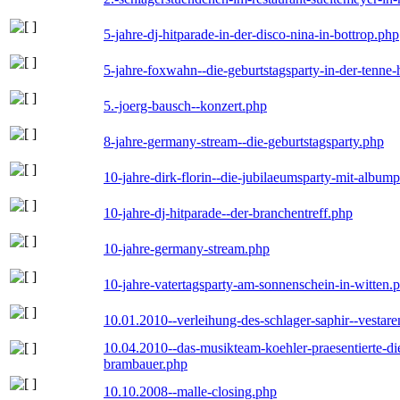
5-jahre-dj-hitparade-in-der-disco-nina-in-bottrop.php
5-jahre-foxwahn--die-geburtstagsparty-in-der-tenn
5.-joerg-bausch--konzert.php
8-jahre-germany-stream--die-geburtstagsparty.php
10-jahre-dirk-florin--die-jubilaeumsparty-mit-album
10-jahre-dj-hitparade--der-branchentreff.php
10-jahre-germany-stream.php
10-jahre-vatertagsparty-am-sonnenschein-in-witten.
10.01.2010--verleihung-des-schlager-saphir--vestar
10.04.2010--das-musikteam-koehler-praesentierte-di
brambauer.php
10.10.2008--malle-closing.php