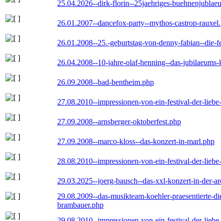
25.04.2026--dirk-florin--25jaehriges-buehnenjublaeu
26.01.2007--dancefox-party--mythos-castrop-rauxel
26.01.2008--25.-geburtstag-von-denny-fabian--die-fei
26.04.2008--10-jahre-olaf-henning--das-jubilaeums-
26.09.2008--bad-bentheim.php
27.08.2010--impressionen-von-ein-festival-der-lieb
27.09.2008--arnsberger-oktoberfest.php
27.09.2008--marco-kloss--das-konzert-in-marl.php
28.08.2010--impressionen-von-ein-festival-der-lieb
29.03.2025--joerg-bausch--das-xxl-konzert-in-der-a
29.08.2009--das-musikteam-koehler-praesentierte-di
brambauer.php
29.08.2010--impressionen-von-ein-festival-der-lieb