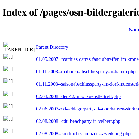
Index of /pages/osn-bildergaleri
Nam
Parent Directory
01.05.2007--matthias-carras-fanclubtreffen-im-kron
01.11.2008--mallorca-abschlussparty-in-hamm.php
01.11.2008--saisonabschlussparty-im-dorf-muenster
02.03.2008--der-42.-nrw-kuenstlertreff.php
02.06.2007-xxl-schlagerparty-iii--oberhausen-sterkr
02.08.2008--cdu-beachparty-in-velbert.php
02.08.2008--kirchliche-hochzeit--zweiklang.php