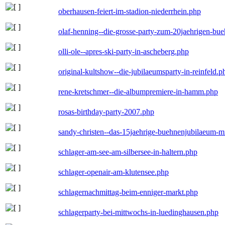
oberhausen-feiert-im-stadion-niederrhein.php
olaf-henning--die-grosse-party-zum-20jaehrigen-bu
olli-ole--apres-ski-party-in-ascheberg.php
original-kultshow--die-jubilaeumsparty-in-reinfeld.p
rene-kretschmer--die-albumpremiere-in-hamm.php
rosas-birthday-party-2007.php
sandy-christen--das-15jaehrige-buehnenjubilaeum-m
schlager-am-see-am-silbersee-in-haltern.php
schlager-openair-am-klutensee.php
schlagernachmittag-beim-enniger-markt.php
schlagerparty-bei-mittwochs-in-luedinghausen.php