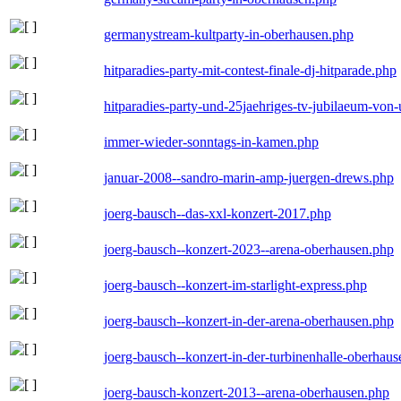
germanystream-kultparty-in-oberhausen.php
hitparadies-party-mit-contest-finale-dj-hitparade.php
hitparadies-party-und-25jaehriges-tv-jubilaeum-vo
immer-wieder-sonntags-in-kamen.php
januar-2008--sandro-marin-amp-juergen-drews.php
joerg-bausch--das-xxl-konzert-2017.php
joerg-bausch--konzert-2023--arena-oberhausen.php
joerg-bausch--konzert-im-starlight-express.php
joerg-bausch--konzert-in-der-arena-oberhausen.php
joerg-bausch--konzert-in-der-turbinenhalle-oberhau
joerg-bausch-konzert-2013--arena-oberhausen.php