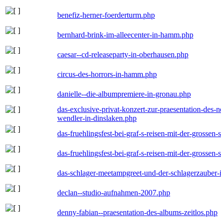
benefiz-herner-foerderturm.php
bernhard-brink-im-alleecenter-in-hamm.php
caesar--cd-releaseparty-in-oberhausen.php
circus-des-horrors-in-hamm.php
danielle--die-albumpremiere-in-gronau.php
das-exclusive-privat-konzert-zur-praesentation-des
wendler-in-dinslaken.php
das-fruehlingsfest-bei-graf-s-reisen-mit-der-grossen-
das-fruehlingsfest-bei-graf-s-reisen-mit-der-grossen-
das-schlager-meetampgreet-und-der-schlagerzauber-
declan--studio-aufnahmen-2007.php
denny-fabian--praesentation-des-albums-zeitlos.php