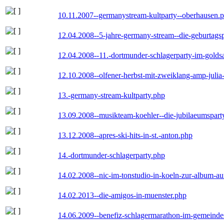
10.11.2007--germanystream-kultparty--oberhausen.
12.04.2008--5-jahre-germany-stream--die-geburtags
12.04.2008--11.-dortmunder-schlagerparty-im-goldsa
12.10.2008--olfener-herbst-mit-zweiklang-amp-julia
13.-germany-stream-kultparty.php
13.09.2008--musikteam-koehler--die-jubilaeumspart
13.12.2008--apres-ski-hits-in-st.-anton.php
14.-dortmunder-schlagerparty.php
14.02.2008--nic-im-tonstudio-in-koeln-zur-album-a
14.02.2013--die-amigos-in-muenster.php
14.06.2009--benefiz-schlagermarathon-im-gemeindes