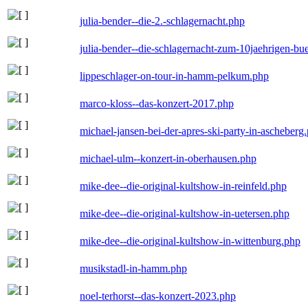
julia-bender--die-2.-schlagernacht.php
julia-bender--die-schlagernacht-zum-10jaehrigen-b
lippeschlager-on-tour-in-hamm-pelkum.php
marco-kloss--das-konzert-2017.php
michael-jansen-bei-der-apres-ski-party-in-ascheberg
michael-ulm--konzert-in-oberhausen.php
mike-dee--die-original-kultshow-in-reinfeld.php
mike-dee--die-original-kultshow-in-uetersen.php
mike-dee--die-original-kultshow-in-wittenburg.php
musikstadl-in-hamm.php
noel-terhorst--das-konzert-2023.php