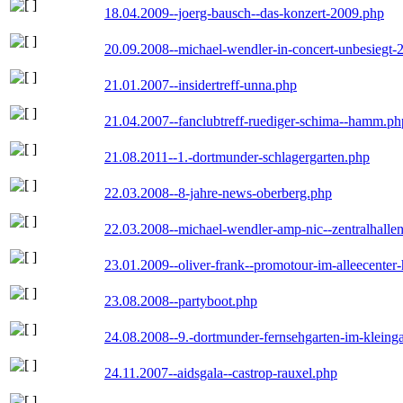
18.04.2009--joerg-bausch--das-konzert-2009.php
20.09.2008--michael-wendler-in-concert-unbesiegt-
21.01.2007--insidertreff-unna.php
21.04.2007--fanclubtreff-ruediger-schima--hamm.ph
21.08.2011--1.-dortmunder-schlagergarten.php
22.03.2008--8-jahre-news-oberberg.php
22.03.2008--michael-wendler-amp-nic--zentralhall
23.01.2009--oliver-frank--promotour-im-alleecente
23.08.2008--partyboot.php
24.08.2008--9.-dortmunder-fernsehgarten-im-kleinga
24.11.2007--aidsgala--castrop-rauxel.php