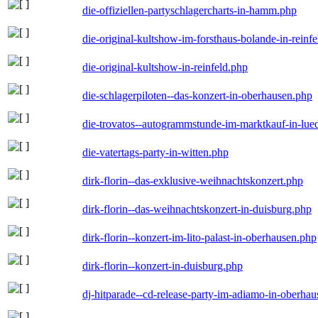
die-offiziellen-partyschlagercharts-in-hamm.php
die-original-kultshow-im-forsthaus-bolande-in-reinf
die-original-kultshow-in-reinfeld.php
die-schlagerpiloten--das-konzert-in-oberhausen.php
die-trovatos--autogrammstunde-im-marktkauf-in-lu
die-vatertags-party-in-witten.php
dirk-florin--das-exklusive-weihnachtskonzert.php
dirk-florin--das-weihnachtskonzert-in-duisburg.php
dirk-florin--konzert-im-lito-palast-in-oberhausen.php
dirk-florin--konzert-in-duisburg.php
dj-hitparade--cd-release-party-im-adiamo-in-oberha