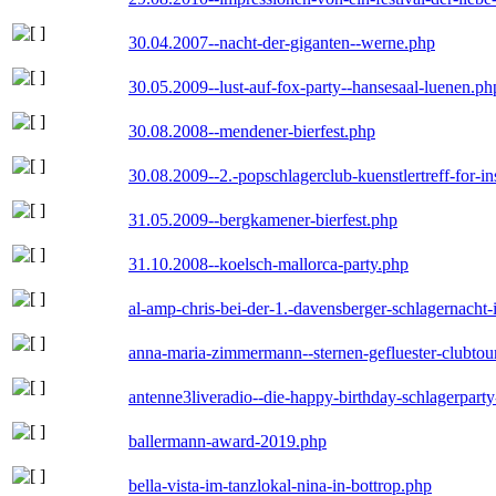
30.04.2007--nacht-der-giganten--werne.php
30.05.2009--lust-auf-fox-party--hansesaal-luenen.ph
30.08.2008--mendener-bierfest.php
30.08.2009--2.-popschlagerclub-kuenstlertreff-for-i
31.05.2009--bergkamener-bierfest.php
31.10.2008--koelsch-mallorca-party.php
al-amp-chris-bei-der-1.-davensberger-schlagernacht
anna-maria-zimmermann--sternen-gefluester-clubtou
antenne3liveradio--die-happy-birthday-schlagerpart
ballermann-award-2019.php
bella-vista-im-tanzlokal-nina-in-bottrop.php