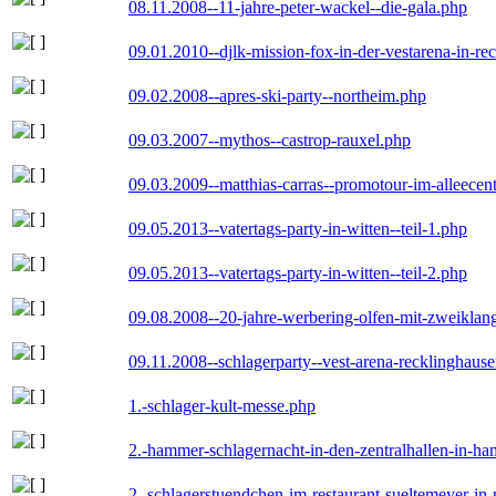
08.11.2008--11-jahre-peter-wackel--die-gala.php
09.01.2010--djlk-mission-fox-in-der-vestarena-in-re
09.02.2008--apres-ski-party--northeim.php
09.03.2007--mythos--castrop-rauxel.php
09.03.2009--matthias-carras--promotour-im-alleece
09.05.2013--vatertags-party-in-witten--teil-1.php
09.05.2013--vatertags-party-in-witten--teil-2.php
09.08.2008--20-jahre-werbering-olfen-mit-zweiklan
09.11.2008--schlagerparty--vest-arena-recklinghaus
1.-schlager-kult-messe.php
2.-hammer-schlagernacht-in-den-zentralhallen-in-h
2.-schlagerstuendchen-im-restaurant-sueltemeyer-in