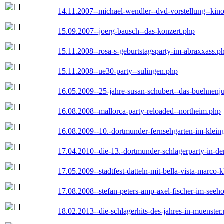
14.11.2007--michael-wendler--dvd-vorstellung--kin
15.09.2007--joerg-bausch--das-konzert.php
15.11.2008--rosa-s-geburtstagsparty-im-abraxxass.p
15.11.2008--ue30-party--sulingen.php
16.05.2009--25-jahre-susan-schubert--das-buehnenj
16.08.2008--mallorca-party-reloaded--northeim.php
16.08.2009--10.-dortmunder-fernsehgarten-im-klein
17.04.2010--die-13.-dortmunder-schlagerparty-in-der
17.05.2009--stadtfest-datteln-mit-bella-vista-marco-
17.08.2008--stefan-peters-amp-axel-fischer-im-seeho
18.02.2013--die-schlagerhits-des-jahres-in-muenster