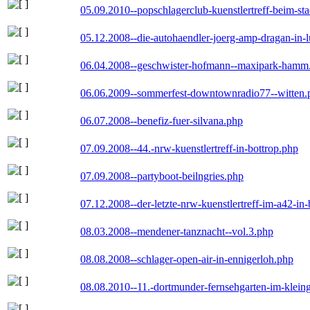
05.09.2010--popschlagerclub-kuenstlertreff-beim-sta
05.12.2008--die-autohaendler-joerg-amp-dragan-in-
06.04.2008--geschwister-hofmann--maxipark-hamm
06.06.2009--sommerfest-downtownradio77--witten.
06.07.2008--benefiz-fuer-silvana.php
07.09.2008--44.-nrw-kuenstlertreff-in-bottrop.php
07.09.2008--partyboot-beilngries.php
07.12.2008--der-letzte-nrw-kuenstlertreff-im-a42-in-
08.03.2008--mendener-tanznacht--vol.3.php
08.08.2008--schlager-open-air-in-ennigerloh.php
08.08.2010--11.-dortmunder-fernsehgarten-im-klein