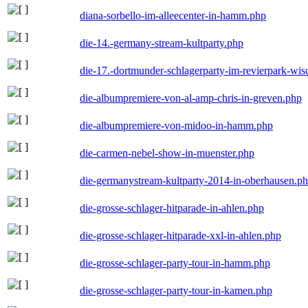
diana-sorbello-im-alleecenter-in-hamm.php
die-14.-germany-stream-kultparty.php
die-17.-dortmunder-schlagerparty-im-revierpark-wis
die-albumpremiere-von-al-amp-chris-in-greven.php
die-albumpremiere-von-midoo-in-hamm.php
die-carmen-nebel-show-in-muenster.php
die-germanystream-kultparty-2014-in-oberhausen.p
die-grosse-schlager-hitparade-in-ahlen.php
die-grosse-schlager-hitparade-xxl-in-ahlen.php
die-grosse-schlager-party-tour-in-hamm.php
die-grosse-schlager-party-tour-in-kamen.php