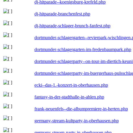
dj-hitparade--koenigsburg-krefeld.php
dj-hitparade-branchenfest.php
dj-hitparade-schlager-brunch-fanfest.php
dortmunder-schlagergarten--revierpark-wischlingen
dortmunder-schlagergarten-im-fredenbaumpark.php
dortmunder-schlagerparty--on-tour-im-diertich-keu
dortmunder-schlagerparty-im-buergerhaus-pulsschla
ecki--das-1.-konzert-in-oberhausen.php
fantasy-in-der-stadthalle-in-ahlen.php
frank-neuenfels--die-albumpremiere-in-herten.php
germany-stream-kultparty-in-oberhausen.php
germany-stream-party-in-oberhausen.php