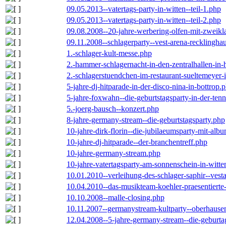
09.05.2013--vatertags-party-in-witten--teil-1.php
09.05.2013--vatertags-party-in-witten--teil-2.php
09.08.2008--20-jahre-werbering-olfen-mit-zweikl
09.11.2008--schlagerparty--vest-arena-recklingha
1.-schlager-kult-messe.php
2.-hammer-schlagernacht-in-den-zentralhallen-i
2.-schlagerstuendchen-im-restaurant-sueltemeyer-
5-jahre-dj-hitparade-in-der-disco-nina-in-bottrop.
5-jahre-foxwahn--die-geburtstagsparty-in-der-te
5.-joerg-bausch--konzert.php
8-jahre-germany-stream--die-geburtstagsparty.php
10-jahre-dirk-florin--die-jubilaeumsparty-mit-al
10-jahre-dj-hitparade--der-branchentreff.php
10-jahre-germany-stream.php
10-jahre-vatertagsparty-am-sonnenschein-in-witte
10.01.2010--verleihung-des-schlager-saphir--vest
10.04.2010--das-musikteam-koehler-praesentierte
10.10.2008--malle-closing.php
10.11.2007--germanystream-kultparty--oberhause
12.04.2008--5-jahre-germany-stream--die-geburta