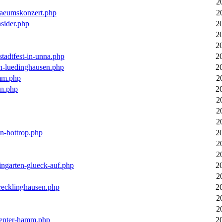
2
laeumskonzert.php
2
nsider.php
2
2
2
stadtfest-in-unna.php
2
in-luedinghausen.php
2
mm.php
2
en.php
2
2
2
2
in-bottrop.php
2
2
2
ingarten-glueck-auf.php
2
2
-recklinghausen.php
2
2
2
ecenter-hamm.php
2