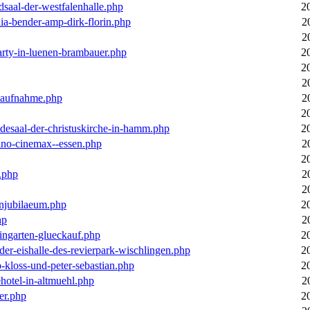
dsaal-der-westfalenhalle.php
2
ia-bender-amp-dirk-florin.php
2
2
arty-in-luenen-brambauer.php
2
2
2
m-aufnahme.php
2
2
desaal-der-christuskirche-in-hamm.php
2
ino-cinemax--essen.php
2
2
.php
2
2
enjubilaeum.php
2
hp
2
ingarten-glueckauf.php
2
der-eishalle-des-revierpark-wischlingen.php
2
o-kloss-und-peter-sebastian.php
2
ehotel-in-altmuehl.php
2
er.php
2