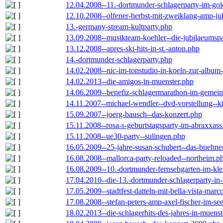
12.04.2008--11.-dortmunder-schlagerparty-im-gol
12.10.2008--olfener-herbst-mit-zweiklang-amp-jul
13.-germany-stream-kultparty.php
13.09.2008--musikteam-koehler--die-jubilaeumsp
13.12.2008--apres-ski-hits-in-st.-anton.php
14.-dortmunder-schlagerparty.php
14.02.2008--nic-im-tonstudio-in-koeln-zur-albu
14.02.2013--die-amigos-in-muenster.php
14.06.2009--benefiz-schlagermarathon-im-gemein
14.11.2007--michael-wendler--dvd-vorstellung--k
15.09.2007--joerg-bausch--das-konzert.php
15.11.2008--rosa-s-geburtstagsparty-im-abraxxass
15.11.2008--ue30-party--sulingen.php
16.05.2009--25-jahre-susan-schubert--das-buehn
16.08.2008--mallorca-party-reloaded--northeim.p
16.08.2009--10.-dortmunder-fernsehgarten-im-kle
17.04.2010--die-13.-dortmunder-schlagerparty-in-
17.05.2009--stadtfest-datteln-mit-bella-vista-marc
17.08.2008--stefan-peters-amp-axel-fischer-im-se
18.02.2013--die-schlagerhits-des-jahres-in-muenst