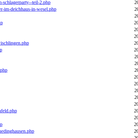
n-schlagerparty--teil-2.php
2
er-im-deichhaus-in-wesel.php
2
2
hp
2
2
2
wischlingen.php
2
hp
2
2
2
.php
2
2
2
2
2
2
nfeld.php
2
2
hp
2
luedinghausen.php
2
2