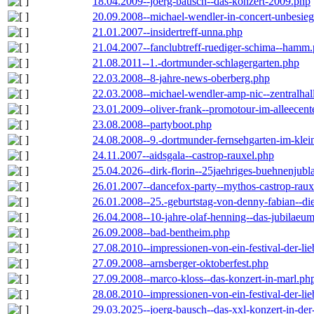
18.04.2009--joerg-bausch--das-konzert-2009.php
20.09.2008--michael-wendler-in-concert-unbesie
21.01.2007--insidertreff-unna.php
21.04.2007--fanclubtreff-ruediger-schima--hamm
21.08.2011--1.-dortmunder-schlagergarten.php
22.03.2008--8-jahre-news-oberberg.php
22.03.2008--michael-wendler-amp-nic--zentralha
23.01.2009--oliver-frank--promotour-im-alleece
23.08.2008--partyboot.php
24.08.2008--9.-dortmunder-fernsehgarten-im-klei
24.11.2007--aidsgala--castrop-rauxel.php
25.04.2026--dirk-florin--25jaehriges-buehnenjubl
26.01.2007--dancefox-party--mythos-castrop-raux
26.01.2008--25.-geburtstag-von-denny-fabian--die-
26.04.2008--10-jahre-olaf-henning--das-jubilaeu
26.09.2008--bad-bentheim.php
27.08.2010--impressionen-von-ein-festival-der-li
27.09.2008--arnsberger-oktoberfest.php
27.09.2008--marco-kloss--das-konzert-in-marl.ph
28.08.2010--impressionen-von-ein-festival-der-li
29.03.2025--joerg-bausch--das-xxl-konzert-in-de