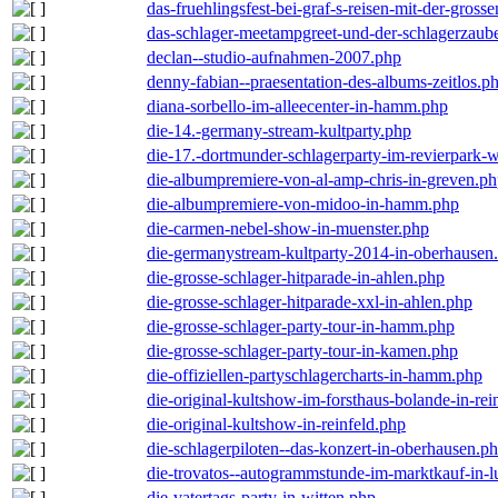
das-fruehlingsfest-bei-graf-s-reisen-mit-der-grosse
das-schlager-meetampgreet-und-der-schlagerzaub
declan--studio-aufnahmen-2007.php
denny-fabian--praesentation-des-albums-zeitlos.p
diana-sorbello-im-alleecenter-in-hamm.php
die-14.-germany-stream-kultparty.php
die-17.-dortmunder-schlagerparty-im-revierpark-
die-albumpremiere-von-al-amp-chris-in-greven.p
die-albumpremiere-von-midoo-in-hamm.php
die-carmen-nebel-show-in-muenster.php
die-germanystream-kultparty-2014-in-oberhausen
die-grosse-schlager-hitparade-in-ahlen.php
die-grosse-schlager-hitparade-xxl-in-ahlen.php
die-grosse-schlager-party-tour-in-hamm.php
die-grosse-schlager-party-tour-in-kamen.php
die-offiziellen-partyschlagercharts-in-hamm.php
die-original-kultshow-im-forsthaus-bolande-in-rei
die-original-kultshow-in-reinfeld.php
die-schlagerpiloten--das-konzert-in-oberhausen.p
die-trovatos--autogrammstunde-im-marktkauf-in-
die-vatertags-party-in-witten.php