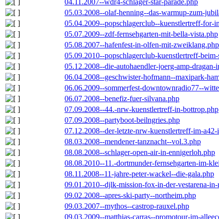
04.11.2007--wdr4-schlager-star-parade.php
05.03.2008--olaf-henning--das-warmup-zum-jubi
05.04.2009--popschlagerclub--kuenstlertreff-for-i
05.07.2009--zdf-fernsehgarten-mit-bella-vista.php
05.08.2007--hafenfest-in-olfen-mit-zweiklang.php
05.09.2010--popschlagerclub-kuenstlertreff-beim-
05.12.2008--die-autohaendler-joerg-amp-dragan-
06.04.2008--geschwister-hofmann--maxipark-ha
06.06.2009--sommerfest-downtownradio77--witt
06.07.2008--benefiz-fuer-silvana.php
07.09.2008--44.-nrw-kuenstlertreff-in-bottrop.php
07.09.2008--partyboot-beilngries.php
07.12.2008--der-letzte-nrw-kuenstlertreff-im-a42-
08.03.2008--mendener-tanznacht--vol.3.php
08.08.2008--schlager-open-air-in-ennigerloh.php
08.08.2010--11.-dortmunder-fernsehgarten-im-kle
08.11.2008--11-jahre-peter-wackel--die-gala.php
09.01.2010--djlk-mission-fox-in-der-vestarena-in
09.02.2008--apres-ski-party--northeim.php
09.03.2007--mythos--castrop-rauxel.php
09.03.2009--matthias-carras--promotour-im-alle