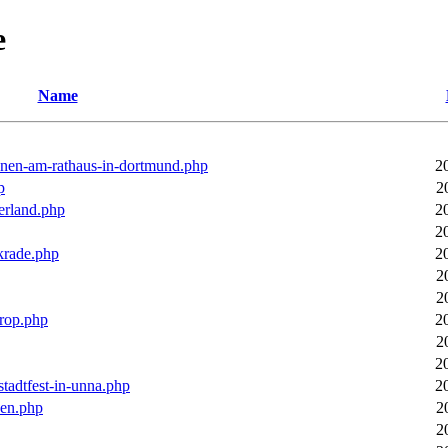
e
Name
ronen-am-rathaus-in-dortmund.php
2
p
2
erland.php
2
2
rkrade.php
2
2
2
trop.php
2
2
2
stadtfest-in-unna.php
2
pen.php
2
2