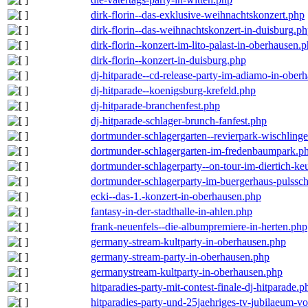
dirk-florin--das-exklusive-weihnachtskonzert.php
dirk-florin--das-weihnachtskonzert-in-duisburg.p
dirk-florin--konzert-im-lito-palast-in-oberhausen.
dirk-florin--konzert-in-duisburg.php
dj-hitparade--cd-release-party-im-adiamo-in-ober
dj-hitparade--koenigsburg-krefeld.php
dj-hitparade-branchenfest.php
dj-hitparade-schlager-brunch-fanfest.php
dortmunder-schlagergarten--revierpark-wischling
dortmunder-schlagergarten-im-fredenbaumpark.p
dortmunder-schlagerparty--on-tour-im-diertich-k
dortmunder-schlagerparty-im-buergerhaus-pulssc
ecki--das-1.-konzert-in-oberhausen.php
fantasy-in-der-stadthalle-in-ahlen.php
frank-neuenfels--die-albumpremiere-in-herten.php
germany-stream-kultparty-in-oberhausen.php
germany-stream-party-in-oberhausen.php
germanystream-kultparty-in-oberhausen.php
hitparadies-party-mit-contest-finale-dj-hitparade.p
hitparadies-party-und-25jaehriges-tv-jubilaeum