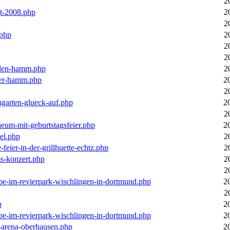
2
gt-2008.php
2
2
.php
2
2
2
llen-hamm.php
2
nter-hamm.php
2
2
ngarten-glueck-auf.php
2
2
aeum-mit-geburtstagsfeier.php
2
el.php
2
feier-in-der-grillhuette-echtz.php
2
ms-konzert.php
2
2
ebe-im-revierpark-wischlingen-in-dortmund.php
2
2
p
2
ebe-im-revierpark-wischlingen-in-dortmund.php
2
r-arena-oberhausen.php
2