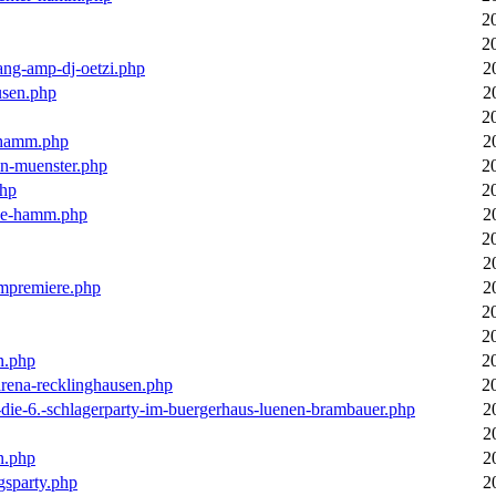
2
2
ang-amp-dj-oetzi.php
2
usen.php
2
2
n-hamm.php
2
in-muenster.php
2
php
2
nne-hamm.php
2
2
2
bumpremiere.php
2
2
2
n.php
2
arena-recklinghausen.php
2
-die-6.-schlagerparty-im-buergerhaus-luenen-brambauer.php
2
2
n.php
2
gsparty.php
2