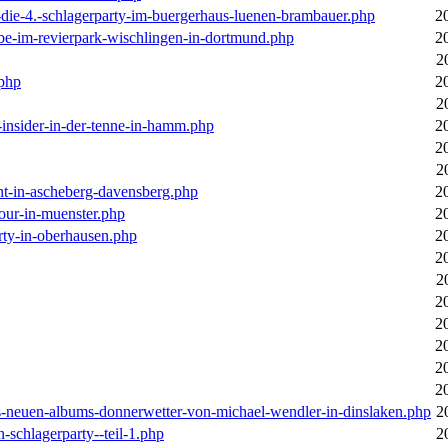
-die-4.-schlagerparty-im-buergerhaus-luenen-brambauer.php
2
ebe-im-revierpark-wischlingen-in-dortmund.php
2
2
.php
2
2
r-insider-in-der-tenne-in-hamm.php
2
2
2
cht-in-ascheberg-davensberg.php
2
our-in-muenster.php
2
rty-in-oberhausen.php
2
2
2
2
2
2
2
2
des-neuen-albums-donnerwetter-von-michael-wendler-in-dinslaken.php
2
n-schlagerparty--teil-1.php
2