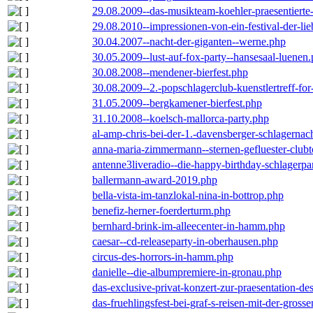
29.08.2009--das-musikteam-koehler-praesentierte
29.08.2010--impressionen-von-ein-festival-der-li
30.04.2007--nacht-der-giganten--werne.php
30.05.2009--lust-auf-fox-party--hansesaal-luenen
30.08.2008--mendener-bierfest.php
30.08.2009--2.-popschlagerclub-kuenstlertreff-fo
31.05.2009--bergkamener-bierfest.php
31.10.2008--koelsch-mallorca-party.php
al-amp-chris-bei-der-1.-davensberger-schlagerna
anna-maria-zimmermann--sternen-gefluester-clubt
antenne3liveradio--die-happy-birthday-schlagerpa
ballermann-award-2019.php
bella-vista-im-tanzlokal-nina-in-bottrop.php
benefiz-herner-foerderturm.php
bernhard-brink-im-alleecenter-in-hamm.php
caesar--cd-releaseparty-in-oberhausen.php
circus-des-horrors-in-hamm.php
danielle--die-albumpremiere-in-gronau.php
das-exclusive-privat-konzert-zur-praesentation-
das-fruehlingsfest-bei-graf-s-reisen-mit-der-grosse