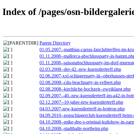
Index of /pages/osn-bildergaleri
Parent Directory
01.05.2007--matthias-carras-fanclubtreffen-im-k
01.11.2008--mallorca-abschlussparty-in-hamm.ph
01.11.2008--saisonabschlussparty-im-dorf-muenst
02.03.2008--der-42.-nrw-kuenstlertreff.php
02.06.2007-xxl-schlagerparty-iii--oberhausen-ste
02.08.2008--cdu-beachparty-in-velbert.php
02.08.2008--kirchliche-hochzeit--zweiklang.php
02.09.2007--40.-nrw-kuenstlertreff-im-a42-in-bot
02.12.2007--10-jahre-nrw-kuenstlertreff.php
04.03.2007-nrw-kuenstlertreff-in-bottrop.php
04.09.2010--popschlagerclub-kuenstlertreff-beim-
04.10.2008--mike-dee-s-original-kultshow-in-zar
04.10.2008--stadthalle-northeim.php