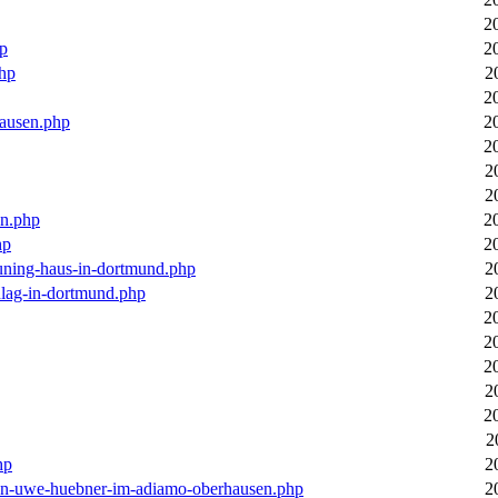
2
hp
2
php
2
2
hausen.php
2
2
2
2
en.php
2
hp
2
euning-haus-in-dortmund.php
2
hlag-in-dortmund.php
2
2
2
2
2
2
2
hp
2
-von-uwe-huebner-im-adiamo-oberhausen.php
2