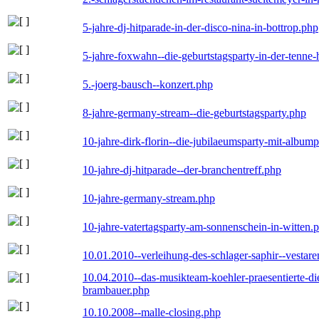
5-jahre-dj-hitparade-in-der-disco-nina-in-bottrop.php
5-jahre-foxwahn--die-geburtstagsparty-in-der-tenn
5.-joerg-bausch--konzert.php
8-jahre-germany-stream--die-geburtstagsparty.php
10-jahre-dirk-florin--die-jubilaeumsparty-mit-album
10-jahre-dj-hitparade--der-branchentreff.php
10-jahre-germany-stream.php
10-jahre-vatertagsparty-am-sonnenschein-in-witten.
10.01.2010--verleihung-des-schlager-saphir--vestar
10.04.2010--das-musikteam-koehler-praesentierte-di
brambauer.php
10.10.2008--malle-closing.php