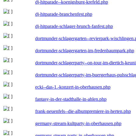
dj-hitparade--koenigsburg-krefeld.php
dj-hitparade-branchenfest.php
dj-hitparade-schlager-brunch-fanfest.php
dortmunder-schlagergarten--revierpark-wischlingen
dortmunder-schlagergarten-im-fredenbaumpark.php
dortmunder-schlagerparty--on-tour-im-diertich-keu
dortmunder-schlagerparty-im-buergerhaus-pulsschla
ecki--das-1.-konzert-in-oberhausen.php
fantasy-in-der-stadthalle-in-ahlen.php
frank-neuenfels--die-albumpremiere-in-herten.php
germany-stream-kultparty-in-oberhausen.php
germany-stream-party-in-oberhausen.php