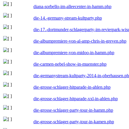
diana-sorbello-im-alleecenter-in-hamm.php
die-14.-germany-stream-kultparty.php
die-17.-dortmunder-schlagerparty-im-revierpark-wis
die-albumpremiere-von-al-amp-chris-in-greven.php
die-albumpremiere-von-midoo-in-hamm.php
die-carmen-nebel-show-in-muenster.php
die-germanystream-kultparty-2014-in-oberhausen.p
die-grosse-schlager-hitparade-in-ahlen.php
die-grosse-schlager-hitparade-xxl-in-ahlen.php
die-grosse-schlager-party-tour-in-hamm.php
die-grosse-schlager-party-tour-in-kamen.php