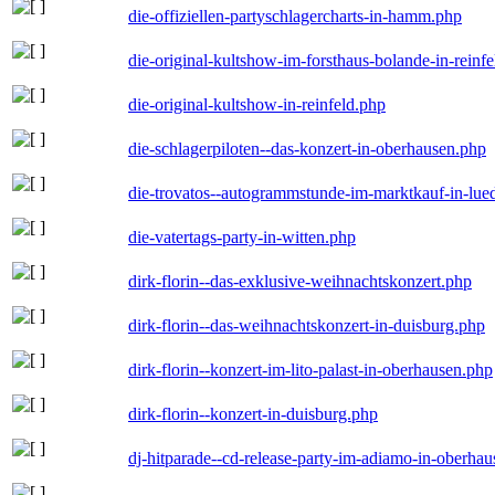
die-offiziellen-partyschlagercharts-in-hamm.php
die-original-kultshow-im-forsthaus-bolande-in-reinf
die-original-kultshow-in-reinfeld.php
die-schlagerpiloten--das-konzert-in-oberhausen.php
die-trovatos--autogrammstunde-im-marktkauf-in-lu
die-vatertags-party-in-witten.php
dirk-florin--das-exklusive-weihnachtskonzert.php
dirk-florin--das-weihnachtskonzert-in-duisburg.php
dirk-florin--konzert-im-lito-palast-in-oberhausen.php
dirk-florin--konzert-in-duisburg.php
dj-hitparade--cd-release-party-im-adiamo-in-oberha