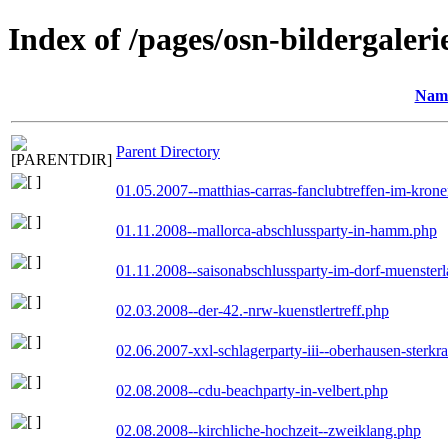
Index of /pages/osn-bildergaleri
Nam
Parent Directory
01.05.2007--matthias-carras-fanclubtreffen-im-kron
01.11.2008--mallorca-abschlussparty-in-hamm.php
01.11.2008--saisonabschlussparty-im-dorf-muenster
02.03.2008--der-42.-nrw-kuenstlertreff.php
02.06.2007-xxl-schlagerparty-iii--oberhausen-sterkr
02.08.2008--cdu-beachparty-in-velbert.php
02.08.2008--kirchliche-hochzeit--zweiklang.php