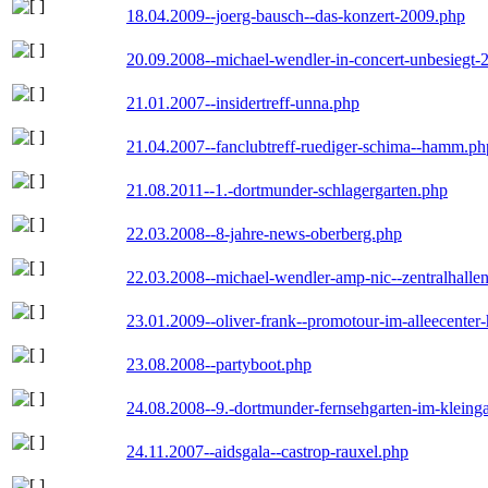
18.04.2009--joerg-bausch--das-konzert-2009.php
20.09.2008--michael-wendler-in-concert-unbesiegt-
21.01.2007--insidertreff-unna.php
21.04.2007--fanclubtreff-ruediger-schima--hamm.ph
21.08.2011--1.-dortmunder-schlagergarten.php
22.03.2008--8-jahre-news-oberberg.php
22.03.2008--michael-wendler-amp-nic--zentralhall
23.01.2009--oliver-frank--promotour-im-alleecente
23.08.2008--partyboot.php
24.08.2008--9.-dortmunder-fernsehgarten-im-kleinga
24.11.2007--aidsgala--castrop-rauxel.php