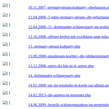
10.11.2007--germanystream-kultparty--oberhausen.
12.04.2008--5-jahre-germany-stream--die-geburtags
12.04.2008--11.-dortmunder-schlagerparty-im-goldsa
12.10.2008--olfener-herbst-mit-zweiklang-amp-julia
13.-germany-stream-kultparty.php
13.09.2008--musikteam-koehler--die-jubilaeumspart
13.12.2008--apres-ski-hits-in-st.-anton.php
14.-dortmunder-schlagerparty.php
14.02.2008--nic-im-tonstudio-in-koeln-zur-album-a
14.02.2013--die-amigos-in-muenster.php
14.06.2009--benefiz-schlagermarathon-im-gemeindes