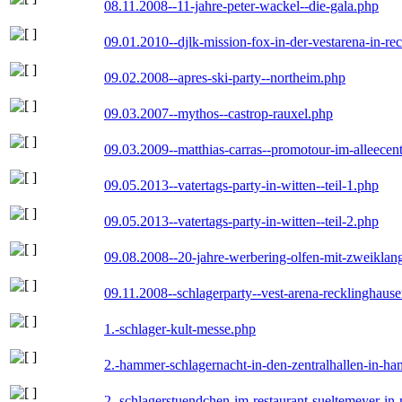
08.11.2008--11-jahre-peter-wackel--die-gala.php
09.01.2010--djlk-mission-fox-in-der-vestarena-in-re
09.02.2008--apres-ski-party--northeim.php
09.03.2007--mythos--castrop-rauxel.php
09.03.2009--matthias-carras--promotour-im-alleece
09.05.2013--vatertags-party-in-witten--teil-1.php
09.05.2013--vatertags-party-in-witten--teil-2.php
09.08.2008--20-jahre-werbering-olfen-mit-zweiklan
09.11.2008--schlagerparty--vest-arena-recklinghaus
1.-schlager-kult-messe.php
2.-hammer-schlagernacht-in-den-zentralhallen-in-h
2.-schlagerstuendchen-im-restaurant-sueltemeyer-in