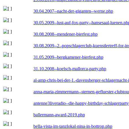
30.04.2007--nacht-der-giganten--werne.php
30.05.2009--lust-auf-fox-party--hansesaal-luenen.ph
30.08.2008--mendener-bierfest.php
30.08.2009--2.-popschlagerclub-kuenstlertreff-for-i
31.05.2009--bergkamener-bierfest.php
31.10.2008--koelsch-mallorca-party.php
al-amp-chris-bei-der-1.-davensberger-schlagernacht
anna-maria-zimmermann--sternen-gefluester-clubtou
antenne3liveradio--die-happy-birthday-schlagerpart
ballermann-award-2019.php
bella-vista-im-tanzlokal-nina-in-bottrop.php