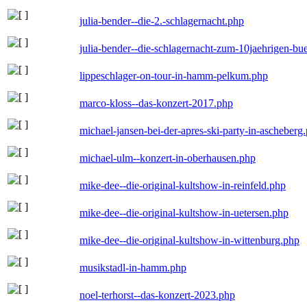
julia-bender--die-2.-schlagernacht.php
julia-bender--die-schlagernacht-zum-10jaehrigen-b
lippeschlager-on-tour-in-hamm-pelkum.php
marco-kloss--das-konzert-2017.php
michael-jansen-bei-der-apres-ski-party-in-ascheberg
michael-ulm--konzert-in-oberhausen.php
mike-dee--die-original-kultshow-in-reinfeld.php
mike-dee--die-original-kultshow-in-uetersen.php
mike-dee--die-original-kultshow-in-wittenburg.php
musikstadl-in-hamm.php
noel-terhorst--das-konzert-2023.php