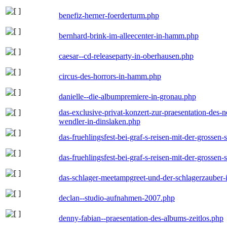
benefiz-herner-foerderturm.php
bernhard-brink-im-alleecenter-in-hamm.php
caesar--cd-releaseparty-in-oberhausen.php
circus-des-horrors-in-hamm.php
danielle--die-albumpremiere-in-gronau.php
das-exclusive-privat-konzert-zur-praesentation-des
wendler-in-dinslaken.php
das-fruehlingsfest-bei-graf-s-reisen-mit-der-grossen-
das-fruehlingsfest-bei-graf-s-reisen-mit-der-grossen-
das-schlager-meetampgreet-und-der-schlagerzauber-
declan--studio-aufnahmen-2007.php
denny-fabian--praesentation-des-albums-zeitlos.php