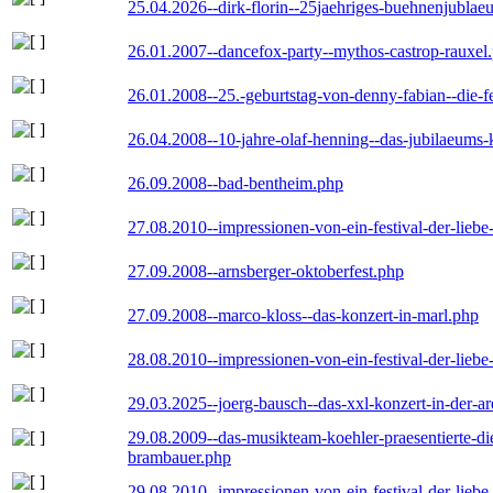
25.04.2026--dirk-florin--25jaehriges-buehnenjublaeu
26.01.2007--dancefox-party--mythos-castrop-rauxel
26.01.2008--25.-geburtstag-von-denny-fabian--die-fei
26.04.2008--10-jahre-olaf-henning--das-jubilaeums-
26.09.2008--bad-bentheim.php
27.08.2010--impressionen-von-ein-festival-der-lieb
27.09.2008--arnsberger-oktoberfest.php
27.09.2008--marco-kloss--das-konzert-in-marl.php
28.08.2010--impressionen-von-ein-festival-der-lieb
29.03.2025--joerg-bausch--das-xxl-konzert-in-der-a
29.08.2009--das-musikteam-koehler-praesentierte-di
brambauer.php
29.08.2010--impressionen-von-ein-festival-der-lieb