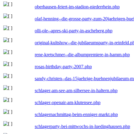
oberhausen-feiert-im-stadion-niederrhein.php
olaf-henning--die-grosse-party-zum-20jaehrigen-bu
olli-ole--apres-ski-party-in-ascheberg.php
original-kultshow--die-jubilaeumsparty-in-reinfeld.p
rene-kretschmer--die-albumpremiere-in-hamm.php
rosas-birthday-party-2007.php
sandy-christen--das-15jaehrige-buehnenjubilaeum-m
schlager-am-see-am-silbersee-in-haltern.php
schlager-openair-am-klutensee.php
schlagernachmittag-beim-enniger-markt.php
schlagerparty-bei-mittwochs-in-luedinghausen.php