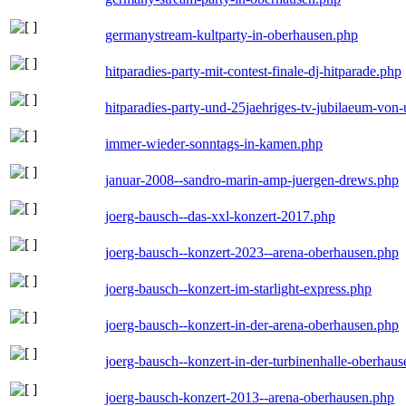
germanystream-kultparty-in-oberhausen.php
hitparadies-party-mit-contest-finale-dj-hitparade.php
hitparadies-party-und-25jaehriges-tv-jubilaeum-vo
immer-wieder-sonntags-in-kamen.php
januar-2008--sandro-marin-amp-juergen-drews.php
joerg-bausch--das-xxl-konzert-2017.php
joerg-bausch--konzert-2023--arena-oberhausen.php
joerg-bausch--konzert-im-starlight-express.php
joerg-bausch--konzert-in-der-arena-oberhausen.php
joerg-bausch--konzert-in-der-turbinenhalle-oberhau
joerg-bausch-konzert-2013--arena-oberhausen.php