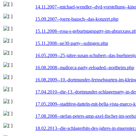
14.11.2007--michael-wendler--dvd-vorstellung--kin
15.09.2007--joerg-bausch--das-konzert.php
15.11.2008--rosa-s-geburtstagsparty-im-abraxxass.p
15.11.2008--ue30-party--sulingen.php
16.05.2009--25-jahre-susan-schubert--das-buehnenj
16.08.2008--mallorca-party-reloaded--northeim.php
16.08.2009--10.-dortmunder-fernsehgarten-im-klein
17.04.2010--die-13.-dortmunder-schlagerparty-in-der
17.05.2009--stadtfest-datteln-mit-bella-vista-marco-
17.08.2008--stefan-peters-amp-axel-fischer-im-seeho
18.02.2013--die-schlagerhits-des-jahres-in-muenster