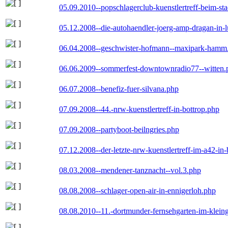
05.09.2010--popschlagerclub-kuenstlertreff-beim-sta
05.12.2008--die-autohaendler-joerg-amp-dragan-in-
06.04.2008--geschwister-hofmann--maxipark-hamm
06.06.2009--sommerfest-downtownradio77--witten.
06.07.2008--benefiz-fuer-silvana.php
07.09.2008--44.-nrw-kuenstlertreff-in-bottrop.php
07.09.2008--partyboot-beilngries.php
07.12.2008--der-letzte-nrw-kuenstlertreff-im-a42-in-
08.03.2008--mendener-tanznacht--vol.3.php
08.08.2008--schlager-open-air-in-ennigerloh.php
08.08.2010--11.-dortmunder-fernsehgarten-im-klein