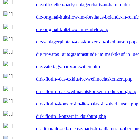
die-offiziellen-partyschlagercharts-in-hamm.php
die-original-kultshow-im-forsthaus-bolande-in-reinf
die-original-kultshow-in-reinfeld.php
die-schlagerpiloten--das-konzert-in-oberhausen.php
die-trovatos--autogrammstunde-im-marktkauf-in-lu
die-vatertags-party-in-witten.php
dirk-florin--das-exklusive-weihnachtskonzert.php
dirk-florin--das-weihnachtskonzert-in-duisburg.php
dirk-florin--konzert-im-lito-palast-in-oberhausen.php
dirk-florin--konzert-in-duisburg.php
dj-hitparade--cd-release-party-im-adiamo-in-oberha