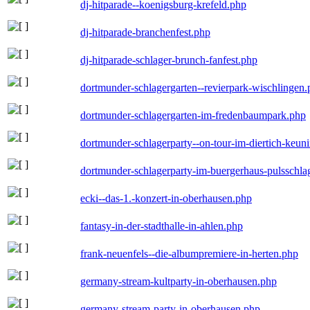
dj-hitparade--koenigsburg-krefeld.php
dj-hitparade-branchenfest.php
dj-hitparade-schlager-brunch-fanfest.php
dortmunder-schlagergarten--revierpark-wischlingen
dortmunder-schlagergarten-im-fredenbaumpark.php
dortmunder-schlagerparty--on-tour-im-diertich-keu
dortmunder-schlagerparty-im-buergerhaus-pulsschla
ecki--das-1.-konzert-in-oberhausen.php
fantasy-in-der-stadthalle-in-ahlen.php
frank-neuenfels--die-albumpremiere-in-herten.php
germany-stream-kultparty-in-oberhausen.php
germany-stream-party-in-oberhausen.php