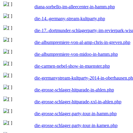
diana-sorbello-im-alleecenter-in-hamm.php
die-14.-germany-stream-kultparty.php
die-17.-dortmunder-schlagerparty-im-revierpark-wis
die-albumpremiere-von-al-amp-chris-in-greven.php
die-albumpremiere-von-midoo-in-hamm.php
die-carmen-nebel-show-in-muenster.php
die-germanystream-kultparty-2014-in-oberhausen.p
die-grosse-schlager-hitparade-in-ahlen.php
die-grosse-schlager-hitparade-xxl-in-ahlen.php
die-grosse-schlager-party-tour-in-hamm.php
die-grosse-schlager-party-tour-in-kamen.php