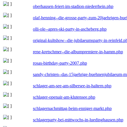
oberhausen-feiert-im-stadion-niederrhein.php
olaf-henning--die-grosse-party-zum-20jaehrigen-bu
olli-ole--apres-ski-party-in-ascheberg.php
original-kultshow--die-jubilaeumsparty-in-reinfeld.p
rene-kretschmer--die-albumpremiere-in-hamm.php
rosas-birthday-party-2007.php
sandy-christen--das-15jaehrige-buehnenjubilaeum-m
schlager-am-see-am-silbersee-in-haltern.php
schlager-openair-am-klutensee.php
schlagernachmittag-beim-enniger-markt.php
schlagerparty-bei-mittwochs-in-luedinghausen.php