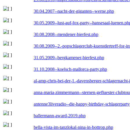
30.04.2007--nacht-der-giganten--werne.php
30.05.2009--lust-auf-fox-party--hansesaal-luenen.ph
30.08.2008--mendener-bierfest.php
30.08.2009--2.-popschlagerclub-kuenstlertreff-for-i
31.05.2009--bergkamener-bierfest.php
31.10.2008--koelsch-mallorca-party.php
al-amp-chris-bei-der-1.-davensberger-schlagernacht
anna-maria-zimmermann--sternen-gefluester-clubtou
antenne3liveradio--die-happy-birthday-schlagerpart
ballermann-award-2019.php
bella-vista-im-tanzlokal-nina-in-bottrop.php