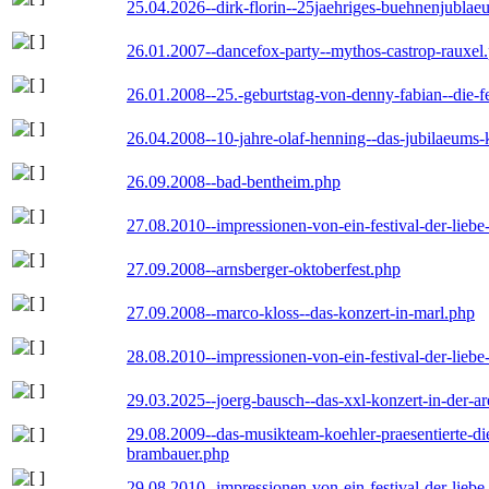
25.04.2026--dirk-florin--25jaehriges-buehnenjublaeu
26.01.2007--dancefox-party--mythos-castrop-rauxel
26.01.2008--25.-geburtstag-von-denny-fabian--die-fei
26.04.2008--10-jahre-olaf-henning--das-jubilaeums-
26.09.2008--bad-bentheim.php
27.08.2010--impressionen-von-ein-festival-der-lieb
27.09.2008--arnsberger-oktoberfest.php
27.09.2008--marco-kloss--das-konzert-in-marl.php
28.08.2010--impressionen-von-ein-festival-der-lieb
29.03.2025--joerg-bausch--das-xxl-konzert-in-der-a
29.08.2009--das-musikteam-koehler-praesentierte-di
brambauer.php
29.08.2010--impressionen-von-ein-festival-der-lieb