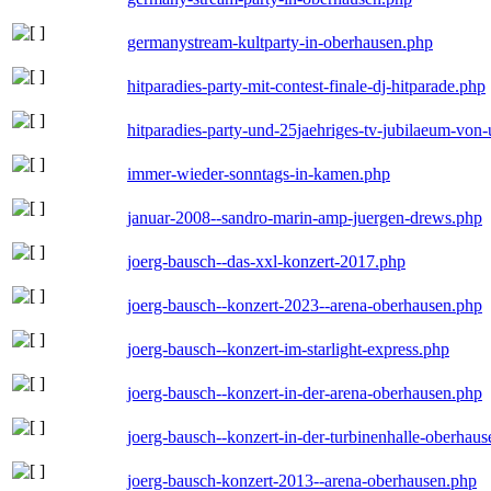
germanystream-kultparty-in-oberhausen.php
hitparadies-party-mit-contest-finale-dj-hitparade.php
hitparadies-party-und-25jaehriges-tv-jubilaeum-vo
immer-wieder-sonntags-in-kamen.php
januar-2008--sandro-marin-amp-juergen-drews.php
joerg-bausch--das-xxl-konzert-2017.php
joerg-bausch--konzert-2023--arena-oberhausen.php
joerg-bausch--konzert-im-starlight-express.php
joerg-bausch--konzert-in-der-arena-oberhausen.php
joerg-bausch--konzert-in-der-turbinenhalle-oberhau
joerg-bausch-konzert-2013--arena-oberhausen.php