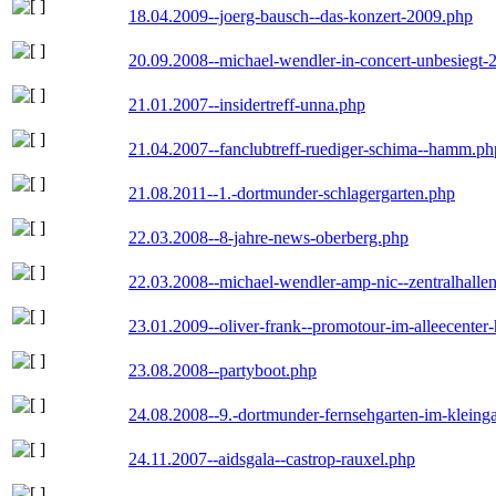
18.04.2009--joerg-bausch--das-konzert-2009.php
20.09.2008--michael-wendler-in-concert-unbesiegt-
21.01.2007--insidertreff-unna.php
21.04.2007--fanclubtreff-ruediger-schima--hamm.ph
21.08.2011--1.-dortmunder-schlagergarten.php
22.03.2008--8-jahre-news-oberberg.php
22.03.2008--michael-wendler-amp-nic--zentralhall
23.01.2009--oliver-frank--promotour-im-alleecente
23.08.2008--partyboot.php
24.08.2008--9.-dortmunder-fernsehgarten-im-kleinga
24.11.2007--aidsgala--castrop-rauxel.php