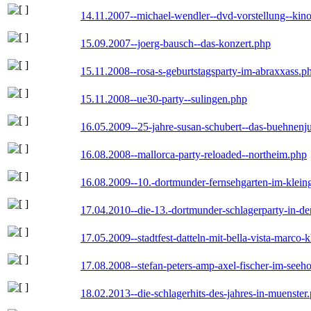
14.11.2007--michael-wendler--dvd-vorstellung--kin
15.09.2007--joerg-bausch--das-konzert.php
15.11.2008--rosa-s-geburtstagsparty-im-abraxxass.p
15.11.2008--ue30-party--sulingen.php
16.05.2009--25-jahre-susan-schubert--das-buehnenj
16.08.2008--mallorca-party-reloaded--northeim.php
16.08.2009--10.-dortmunder-fernsehgarten-im-klein
17.04.2010--die-13.-dortmunder-schlagerparty-in-der
17.05.2009--stadtfest-datteln-mit-bella-vista-marco-
17.08.2008--stefan-peters-amp-axel-fischer-im-seeho
18.02.2013--die-schlagerhits-des-jahres-in-muenster