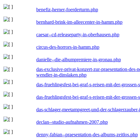
benefiz-herner-foerderturm.php
bernhard-brink-im-alleecenter-in-hamm.php
caesar--cd-releaseparty-in-oberhausen.php
circus-des-horrors-in-hamm.php
danielle--die-albumpremiere-in-gronau.php
das-exclusive-privat-konzert-zur-praesentation-des
wendler-in-dinslaken.php
das-fruehlingsfest-bei-graf-s-reisen-mit-der-grossen-
das-fruehlingsfest-bei-graf-s-reisen-mit-der-grossen-
das-schlager-meetampgreet-und-der-schlagerzauber-
declan--studio-aufnahmen-2007.php
denny-fabian--praesentation-des-albums-zeitlos.php