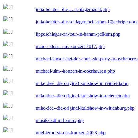
julia-bender--die-2.-schlagernacht.php
julia-bender--die-schlagernacht-zum-10jaehrigen-b
lippeschlager-on-tour-in-hamm-pelkum.php
marco-kloss--das-konzert-2017.php
michael-jansen-bei-der-apres-ski-party-in-ascheberg
michael-ulm--konzert-in-oberhausen.php
mike-dee--die-original-kultshow-in-reinfeld.php
mike-dee--die-original-kultshow-in-uetersen.php
mike-dee--die-original-kultshow-in-wittenburg.php
musikstadl-in-hamm.php
noel-terhorst--das-konzert-2023.php