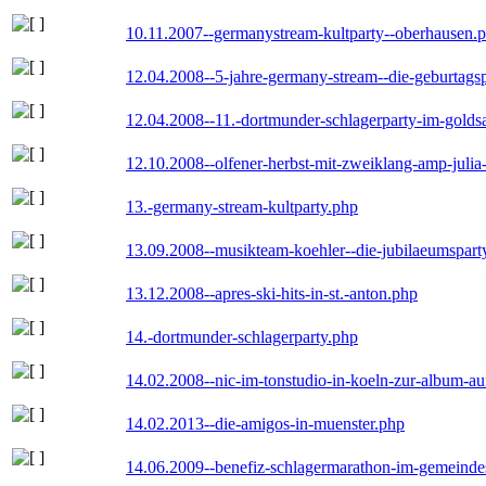
10.11.2007--germanystream-kultparty--oberhausen.
12.04.2008--5-jahre-germany-stream--die-geburtags
12.04.2008--11.-dortmunder-schlagerparty-im-goldsa
12.10.2008--olfener-herbst-mit-zweiklang-amp-julia
13.-germany-stream-kultparty.php
13.09.2008--musikteam-koehler--die-jubilaeumspart
13.12.2008--apres-ski-hits-in-st.-anton.php
14.-dortmunder-schlagerparty.php
14.02.2008--nic-im-tonstudio-in-koeln-zur-album-a
14.02.2013--die-amigos-in-muenster.php
14.06.2009--benefiz-schlagermarathon-im-gemeindes