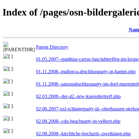
Index of /pages/osn-bildergaleri
Nam
Parent Directory
01.05.2007--matthias-carras-fanclubtreffen-im-kron
01.11.2008--mallorca-abschlussparty-in-hamm.php
01.11.2008--saisonabschlussparty-im-dorf-muenster
02.03.2008--der-42.-nrw-kuenstlertreff.php
02.06.2007-xxl-schlagerparty-iii--oberhausen-sterkr
02.08.2008--cdu-beachparty-in-velbert.php
02.08.2008--kirchliche-hochzeit--zweiklang.php