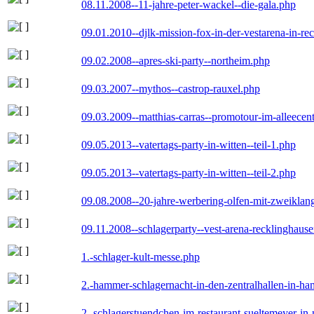
08.11.2008--11-jahre-peter-wackel--die-gala.php
09.01.2010--djlk-mission-fox-in-der-vestarena-in-re
09.02.2008--apres-ski-party--northeim.php
09.03.2007--mythos--castrop-rauxel.php
09.03.2009--matthias-carras--promotour-im-alleece
09.05.2013--vatertags-party-in-witten--teil-1.php
09.05.2013--vatertags-party-in-witten--teil-2.php
09.08.2008--20-jahre-werbering-olfen-mit-zweiklan
09.11.2008--schlagerparty--vest-arena-recklinghaus
1.-schlager-kult-messe.php
2.-hammer-schlagernacht-in-den-zentralhallen-in-h
2.-schlagerstuendchen-im-restaurant-sueltemeyer-in