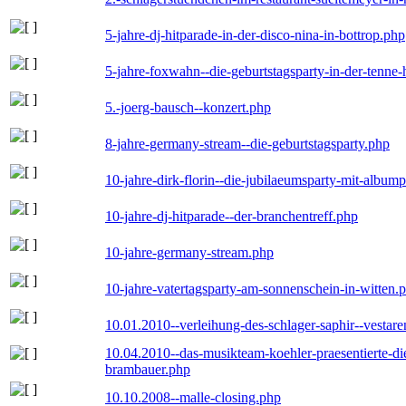
5-jahre-dj-hitparade-in-der-disco-nina-in-bottrop.php
5-jahre-foxwahn--die-geburtstagsparty-in-der-tenn
5.-joerg-bausch--konzert.php
8-jahre-germany-stream--die-geburtstagsparty.php
10-jahre-dirk-florin--die-jubilaeumsparty-mit-album
10-jahre-dj-hitparade--der-branchentreff.php
10-jahre-germany-stream.php
10-jahre-vatertagsparty-am-sonnenschein-in-witten.
10.01.2010--verleihung-des-schlager-saphir--vestar
10.04.2010--das-musikteam-koehler-praesentierte-di
brambauer.php
10.10.2008--malle-closing.php