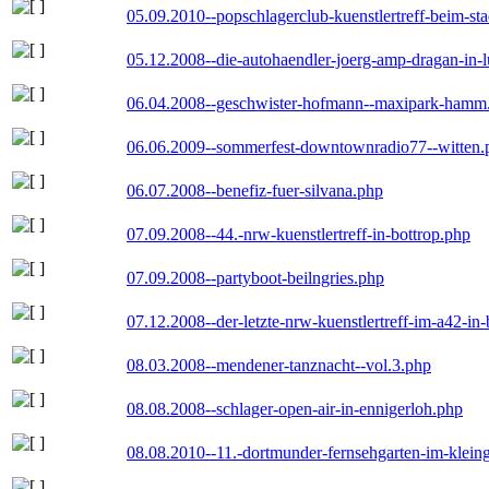
05.09.2010--popschlagerclub-kuenstlertreff-beim-sta
05.12.2008--die-autohaendler-joerg-amp-dragan-in-
06.04.2008--geschwister-hofmann--maxipark-hamm
06.06.2009--sommerfest-downtownradio77--witten.
06.07.2008--benefiz-fuer-silvana.php
07.09.2008--44.-nrw-kuenstlertreff-in-bottrop.php
07.09.2008--partyboot-beilngries.php
07.12.2008--der-letzte-nrw-kuenstlertreff-im-a42-in-
08.03.2008--mendener-tanznacht--vol.3.php
08.08.2008--schlager-open-air-in-ennigerloh.php
08.08.2010--11.-dortmunder-fernsehgarten-im-klein