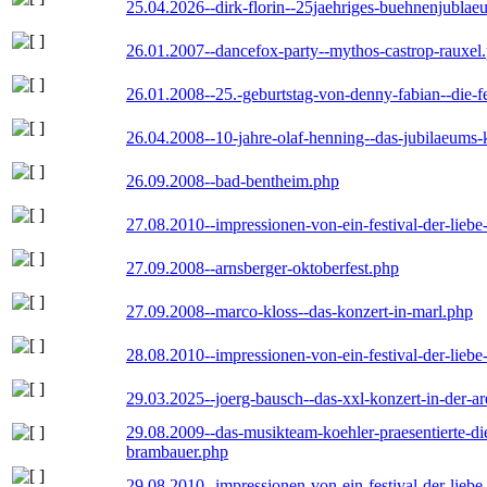
25.04.2026--dirk-florin--25jaehriges-buehnenjublaeu
26.01.2007--dancefox-party--mythos-castrop-rauxel
26.01.2008--25.-geburtstag-von-denny-fabian--die-fei
26.04.2008--10-jahre-olaf-henning--das-jubilaeums-
26.09.2008--bad-bentheim.php
27.08.2010--impressionen-von-ein-festival-der-lieb
27.09.2008--arnsberger-oktoberfest.php
27.09.2008--marco-kloss--das-konzert-in-marl.php
28.08.2010--impressionen-von-ein-festival-der-lieb
29.03.2025--joerg-bausch--das-xxl-konzert-in-der-a
29.08.2009--das-musikteam-koehler-praesentierte-di
brambauer.php
29.08.2010--impressionen-von-ein-festival-der-lieb