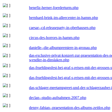
benefiz-herner-foerderturm.php
bernhard-brink-im-alleecenter-in-hamm.php
caesar--cd-releaseparty-in-oberhausen.php
circus-des-horrors-in-hamm.php
danielle--die-albumpremiere-in-gronau.php
das-exclusive-privat-konzert-zur-praesentation-des
wendler-in-dinslaken.php
das-fruehlingsfest-bei-graf-s-reisen-mit-der-grossen-
das-fruehlingsfest-bei-graf-s-reisen-mit-der-grossen-
das-schlager-meetampgreet-und-der-schlagerzauber-
declan--studio-aufnahmen-2007.php
denny-fabian--praesentation-des-albums-zeitlos.php