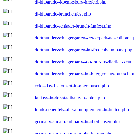
dj-hitparade--koenigsburg-krefeld.php
dj-hitparade-branchenfest.php
dj-hitparade-schlager-brunch-fanfest.php
dortmunder-schlagergarten--revierpark-wischlingen
dortmunder-schlagergarten-im-fredenbaumpark.php
dortmunder-schlagerparty--on-tour-im-diertich-keu
dortmunder-schlagerparty-im-buergerhaus-pulsschla
ecki--das-1.-konzert-in-oberhausen.php
fantasy-in-der-stadthalle-in-ahlen.php
frank-neuenfels--die-albumpremiere-in-herten.php
germany-stream-kultparty-in-oberhausen.php
germany-stream-party-in-oberhausen.php