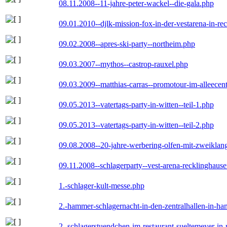
08.11.2008--11-jahre-peter-wackel--die-gala.php
09.01.2010--djlk-mission-fox-in-der-vestarena-in-re
09.02.2008--apres-ski-party--northeim.php
09.03.2007--mythos--castrop-rauxel.php
09.03.2009--matthias-carras--promotour-im-alleece
09.05.2013--vatertags-party-in-witten--teil-1.php
09.05.2013--vatertags-party-in-witten--teil-2.php
09.08.2008--20-jahre-werbering-olfen-mit-zweiklan
09.11.2008--schlagerparty--vest-arena-recklinghaus
1.-schlager-kult-messe.php
2.-hammer-schlagernacht-in-den-zentralhallen-in-h
2.-schlagerstuendchen-im-restaurant-sueltemeyer-in