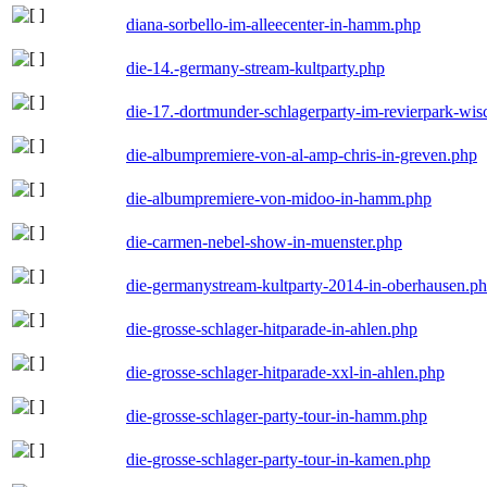
diana-sorbello-im-alleecenter-in-hamm.php
die-14.-germany-stream-kultparty.php
die-17.-dortmunder-schlagerparty-im-revierpark-wis
die-albumpremiere-von-al-amp-chris-in-greven.php
die-albumpremiere-von-midoo-in-hamm.php
die-carmen-nebel-show-in-muenster.php
die-germanystream-kultparty-2014-in-oberhausen.p
die-grosse-schlager-hitparade-in-ahlen.php
die-grosse-schlager-hitparade-xxl-in-ahlen.php
die-grosse-schlager-party-tour-in-hamm.php
die-grosse-schlager-party-tour-in-kamen.php