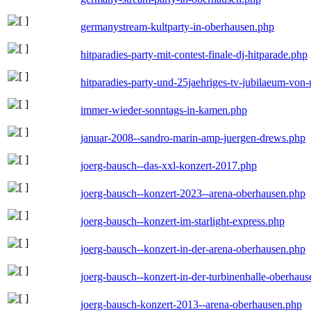
germanystream-kultparty-in-oberhausen.php
hitparadies-party-mit-contest-finale-dj-hitparade.php
hitparadies-party-und-25jaehriges-tv-jubilaeum-vo
immer-wieder-sonntags-in-kamen.php
januar-2008--sandro-marin-amp-juergen-drews.php
joerg-bausch--das-xxl-konzert-2017.php
joerg-bausch--konzert-2023--arena-oberhausen.php
joerg-bausch--konzert-im-starlight-express.php
joerg-bausch--konzert-in-der-arena-oberhausen.php
joerg-bausch--konzert-in-der-turbinenhalle-oberhau
joerg-bausch-konzert-2013--arena-oberhausen.php