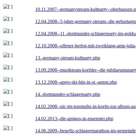
10.11.2007--germanystream-kultparty--oberhausen.
12.04.2008--5-jahre-germany-stream--die-geburtags
12.04.2008--11.-dortmunder-schlagerparty-im-goldsa
12.10.2008--olfener-herbst-mit-zweiklang-amp-julia
13.-germany-stream-kultparty.php
13.09.2008--musikteam-koehler--die-jubilaeumspart
13.12.2008--apres-ski-hits-in-st.-anton.php
14.-dortmunder-schlagerparty.php
14.02.2008--nic-im-tonstudio-in-koeln-zur-album-a
14.02.2013--die-amigos-in-muenster.php
14.06.2009--benefiz-schlagermarathon-im-gemeindes