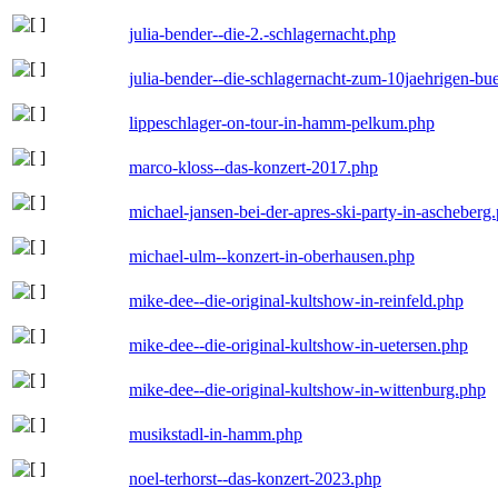
julia-bender--die-2.-schlagernacht.php
julia-bender--die-schlagernacht-zum-10jaehrigen-b
lippeschlager-on-tour-in-hamm-pelkum.php
marco-kloss--das-konzert-2017.php
michael-jansen-bei-der-apres-ski-party-in-ascheberg
michael-ulm--konzert-in-oberhausen.php
mike-dee--die-original-kultshow-in-reinfeld.php
mike-dee--die-original-kultshow-in-uetersen.php
mike-dee--die-original-kultshow-in-wittenburg.php
musikstadl-in-hamm.php
noel-terhorst--das-konzert-2023.php