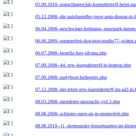
05.09.2010--popschlagerclub-kuenstlertreff-beim-sta
05.12.2008--die-autohaendler-joerg-amp-dragan-in-
06.04.2008--geschwister-hofmann--maxipark-hamm
06.06.2009--sommerfest-downtownradio77--witten.
06.07.2008--benefiz-fuer-silvana.php
07.09.2008--44.-nrw-kuenstlertreff-in-bottrop.php
07.09.2008--partyboot-beilngries.php
07.12.2008--der-letzte-nrw-kuenstlertreff-im-a42-in-
08.03.2008--mendener-tanznacht--vol.3.php
08.08.2008--schlager-open-air-in-ennigerloh.php
08.08.2010--11.-dortmunder-fernsehgarten-im-klein