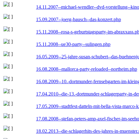
14.11.2007--michael-wendler--dvd-vorstellung--kin
15.09.2007--joerg-bausch--das-konzert.php
15.11.2008--rosa-s-geburtstagsparty-im-abraxxass.p
15.11.2008--ue30-party--sulingen.php
16.05.2009--25-jahre-susan-schubert--das-buehnenj
16.08.2008--mallorca-party-reloaded--northeim.php
16.08.2009--10.-dortmunder-fernsehgarten-im-klein
17.04.2010--die-13.-dortmunder-schlagerparty-in-der
17.05.2009--stadtfest-datteln-mit-bella-vista-marco-
17.08.2008--stefan-peters-amp-axel-fischer-im-seeho
18.02.2013--die-schlagerhits-des-jahres-in-muenster