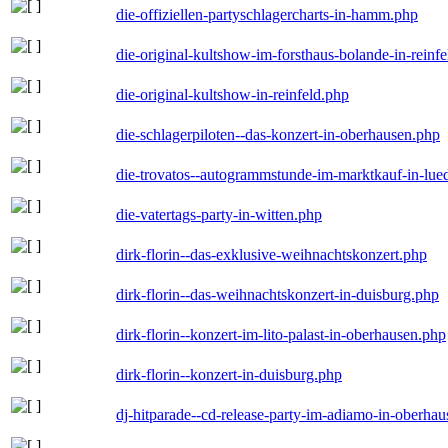
die-offiziellen-partyschlagercharts-in-hamm.php
die-original-kultshow-im-forsthaus-bolande-in-reinf
die-original-kultshow-in-reinfeld.php
die-schlagerpiloten--das-konzert-in-oberhausen.php
die-trovatos--autogrammstunde-im-marktkauf-in-lu
die-vatertags-party-in-witten.php
dirk-florin--das-exklusive-weihnachtskonzert.php
dirk-florin--das-weihnachtskonzert-in-duisburg.php
dirk-florin--konzert-im-lito-palast-in-oberhausen.php
dirk-florin--konzert-in-duisburg.php
dj-hitparade--cd-release-party-im-adiamo-in-oberha