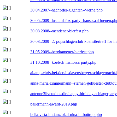
30.04.2007--nacht-der-giganten--werne.php
30.05.2009--lust-auf-fox-party--hansesaal-luenen.ph
30.08.2008--mendener-bierfest.php
30.08.2009--2.-popschlagerclub-kuenstlertreff-for-i
31.05.2009--bergkamener-bierfest.php
31.10.2008--koelsch-mallorca-party.php
al-amp-chris-bei-der-1.-davensberger-schlagernacht
anna-maria-zimmermann--sternen-gefluester-clubtou
antenne3liveradio--die-happy-birthday-schlagerpart
ballermann-award-2019.php
bella-vista-im-tanzlokal-nina-in-bottrop.php