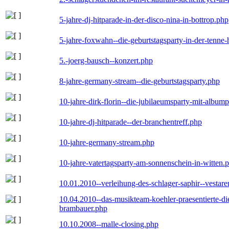
5-jahre-dj-hitparade-in-der-disco-nina-in-bottrop.php
5-jahre-foxwahn--die-geburtstagsparty-in-der-tenn
5.-joerg-bausch--konzert.php
8-jahre-germany-stream--die-geburtstagsparty.php
10-jahre-dirk-florin--die-jubilaeumsparty-mit-album
10-jahre-dj-hitparade--der-branchentreff.php
10-jahre-germany-stream.php
10-jahre-vatertagsparty-am-sonnenschein-in-witten.
10.01.2010--verleihung-des-schlager-saphir--vestar
10.04.2010--das-musikteam-koehler-praesentierte-di
brambauer.php
10.10.2008--malle-closing.php