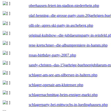
oberhausen-feiert-im-stadion-niederrhein.php
olaf-henning--die-grosse-party-zum-20jaehrigen-bu
olli-ole--apres-ski-party-in-ascheberg.php
original-kultshow--die-jubilaeumsparty-in-reinfeld.p
rene-kretschmer--die-albumpremiere-in-hamm.php
rosas-birthday-party-2007.php
sandy-christen--das-15jaehrige-buehnenjubilaeum-m
schlager-am-see-am-silbersee-in-haltern.php
schlager-openair-am-klutensee.php
schlagernachmittag-beim-enniger-markt.php
schlagerparty-bei-mittwochs-in-luedinghausen.php