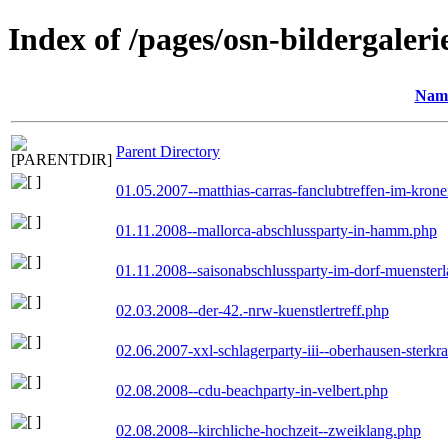
Index of /pages/osn-bildergaleri
Nam
Parent Directory
01.05.2007--matthias-carras-fanclubtreffen-im-kron
01.11.2008--mallorca-abschlussparty-in-hamm.php
01.11.2008--saisonabschlussparty-im-dorf-muenster
02.03.2008--der-42.-nrw-kuenstlertreff.php
02.06.2007-xxl-schlagerparty-iii--oberhausen-sterkr
02.08.2008--cdu-beachparty-in-velbert.php
02.08.2008--kirchliche-hochzeit--zweiklang.php