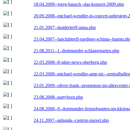
18.04.2009--joerg-bausch--das-konzert-2009.php
20.09.2008--michael-wendler-in-concert-unbesiegt-
21.01.2007--insidertreff-unna.php
21.04.2007--fanclubtreff-ruediger-schima--hamm.ph
21.08.2011--1.-dortmunder-schlagergarten.php
22.03.2008--8-jahre-news-oberberg.php
22.03.2008--michael-wendler-amp-nic--zentralhall
23.01.2009--oliver-frank--promotour-im-alleecente
23.08.2008--partyboot.php
24.08.2008--9.-dortmunder-fernsehgarten-im-kleinga
24.11.2007--aidsgala--castrop-rauxel.php