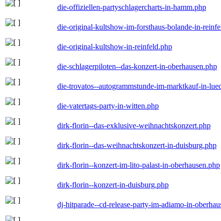
die-offiziellen-partyschlagercharts-in-hamm.php
die-original-kultshow-im-forsthaus-bolande-in-reinf
die-original-kultshow-in-reinfeld.php
die-schlagerpiloten--das-konzert-in-oberhausen.php
die-trovatos--autogrammstunde-im-marktkauf-in-lu
die-vatertags-party-in-witten.php
dirk-florin--das-exklusive-weihnachtskonzert.php
dirk-florin--das-weihnachtskonzert-in-duisburg.php
dirk-florin--konzert-im-lito-palast-in-oberhausen.php
dirk-florin--konzert-in-duisburg.php
dj-hitparade--cd-release-party-im-adiamo-in-oberha