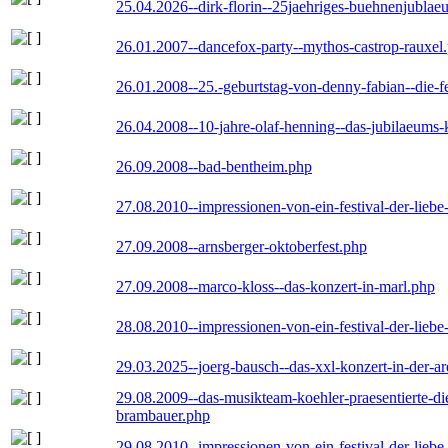
25.04.2026--dirk-florin--25jaehriges-buehnenjublaeu
26.01.2007--dancefox-party--mythos-castrop-rauxel
26.01.2008--25.-geburtstag-von-denny-fabian--die-fei
26.04.2008--10-jahre-olaf-henning--das-jubilaeums-
26.09.2008--bad-bentheim.php
27.08.2010--impressionen-von-ein-festival-der-lieb
27.09.2008--arnsberger-oktoberfest.php
27.09.2008--marco-kloss--das-konzert-in-marl.php
28.08.2010--impressionen-von-ein-festival-der-lieb
29.03.2025--joerg-bausch--das-xxl-konzert-in-der-a
29.08.2009--das-musikteam-koehler-praesentierte-di
brambauer.php
29.08.2010--impressionen-von-ein-festival-der-lieb