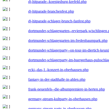
dj-hitparade--koenigsburg-krefeld.php
dj-hitparade-branchenfest.php
dj-hitparade-schlager-brunch-fanfest.php
dortmunder-schlagergarten--revierpark-wischlingen
dortmunder-schlagergarten-im-fredenbaumpark.php
dortmunder-schlagerparty--on-tour-im-diertich-keu
dortmunder-schlagerparty-im-buergerhaus-pulsschla
ecki--das-1.-konzert-in-oberhausen.php
fantasy-in-der-stadthalle-in-ahlen.php
frank-neuenfels--die-albumpremiere-in-herten.php
germany-stream-kultparty-in-oberhausen.php
germany-stream-party-in-oberhausen.php