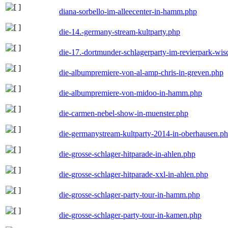
diana-sorbello-im-alleecenter-in-hamm.php
die-14.-germany-stream-kultparty.php
die-17.-dortmunder-schlagerparty-im-revierpark-wis
die-albumpremiere-von-al-amp-chris-in-greven.php
die-albumpremiere-von-midoo-in-hamm.php
die-carmen-nebel-show-in-muenster.php
die-germanystream-kultparty-2014-in-oberhausen.p
die-grosse-schlager-hitparade-in-ahlen.php
die-grosse-schlager-hitparade-xxl-in-ahlen.php
die-grosse-schlager-party-tour-in-hamm.php
die-grosse-schlager-party-tour-in-kamen.php