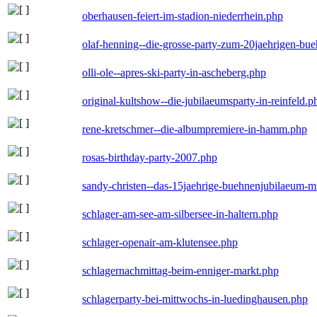
oberhausen-feiert-im-stadion-niederrhein.php
olaf-henning--die-grosse-party-zum-20jaehrigen-bu
olli-ole--apres-ski-party-in-ascheberg.php
original-kultshow--die-jubilaeumsparty-in-reinfeld.p
rene-kretschmer--die-albumpremiere-in-hamm.php
rosas-birthday-party-2007.php
sandy-christen--das-15jaehrige-buehnenjubilaeum-m
schlager-am-see-am-silbersee-in-haltern.php
schlager-openair-am-klutensee.php
schlagernachmittag-beim-enniger-markt.php
schlagerparty-bei-mittwochs-in-luedinghausen.php