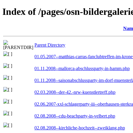
Index of /pages/osn-bildergaleri
Nam
Parent Directory
01.05.2007--matthias-carras-fanclubtreffen-im-kron
01.11.2008--mallorca-abschlussparty-in-hamm.php
01.11.2008--saisonabschlussparty-im-dorf-muenster
02.03.2008--der-42.-nrw-kuenstlertreff.php
02.06.2007-xxl-schlagerparty-iii--oberhausen-sterkr
02.08.2008--cdu-beachparty-in-velbert.php
02.08.2008--kirchliche-hochzeit--zweiklang.php