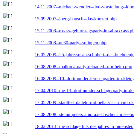
14.11.2007--michael-wendler--dvd-vorstellung--kin
15.09.2007--joerg-bausch--das-konzert.php
15.11.2008--rosa-s-geburtstagsparty-im-abraxxass.p
15.11.2008--ue30-party--sulingen.php
16.05.2009--25-jahre-susan-schubert--das-buehnenj
16.08.2008--mallorca-party-reloaded--northeim.php
16.08.2009--10.-dortmunder-fernsehgarten-im-klein
17.04.2010--die-13.-dortmunder-schlagerparty-in-der
17.05.2009--stadtfest-datteln-mit-bella-vista-marco-
17.08.2008--stefan-peters-amp-axel-fischer-im-seeho
18.02.2013--die-schlagerhits-des-jahres-in-muenster