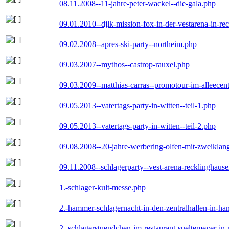
08.11.2008--11-jahre-peter-wackel--die-gala.php
09.01.2010--djlk-mission-fox-in-der-vestarena-in-re
09.02.2008--apres-ski-party--northeim.php
09.03.2007--mythos--castrop-rauxel.php
09.03.2009--matthias-carras--promotour-im-alleece
09.05.2013--vatertags-party-in-witten--teil-1.php
09.05.2013--vatertags-party-in-witten--teil-2.php
09.08.2008--20-jahre-werbering-olfen-mit-zweiklan
09.11.2008--schlagerparty--vest-arena-recklinghaus
1.-schlager-kult-messe.php
2.-hammer-schlagernacht-in-den-zentralhallen-in-h
2.-schlagerstuendchen-im-restaurant-sueltemeyer-in