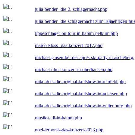
julia-bender--die-2.-schlagernacht.php
julia-bender--die-schlagernacht-zum-10jaehrigen-b
lippeschlager-on-tour-in-hamm-pelkum.php
marco-kloss--das-konzert-2017.php
michael-jansen-bei-der-apres-ski-party-in-ascheberg
michael-ulm--konzert-in-oberhausen.php
mike-dee--die-original-kultshow-in-reinfeld.php
mike-dee--die-original-kultshow-in-uetersen.php
mike-dee--die-original-kultshow-in-wittenburg.php
musikstadl-in-hamm.php
noel-terhorst--das-konzert-2023.php