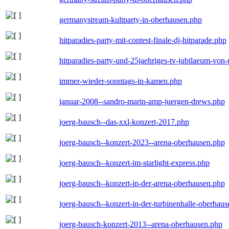
germanystream-kultparty-in-oberhausen.php
hitparadies-party-mit-contest-finale-dj-hitparade.php
hitparadies-party-und-25jaehriges-tv-jubilaeum-vo
immer-wieder-sonntags-in-kamen.php
januar-2008--sandro-marin-amp-juergen-drews.php
joerg-bausch--das-xxl-konzert-2017.php
joerg-bausch--konzert-2023--arena-oberhausen.php
joerg-bausch--konzert-im-starlight-express.php
joerg-bausch--konzert-in-der-arena-oberhausen.php
joerg-bausch--konzert-in-der-turbinenhalle-oberhau
joerg-bausch-konzert-2013--arena-oberhausen.php