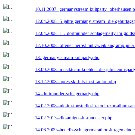
10.11.2007--germanystream-kultparty--oberhausen.
12.04.2008--5-jahre-germany-stream--die-geburtags
12.04.2008--11.-dortmunder-schlagerparty-im-goldsa
12.10.2008--olfener-herbst-mit-zweiklang-amp-julia
13.-germany-stream-kultparty.php
13.09.2008--musikteam-koehler--die-jubilaeumspart
13.12.2008--apres-ski-hits-in-st.-anton.php
14.-dortmunder-schlagerparty.php
14.02.2008--nic-im-tonstudio-in-koeln-zur-album-a
14.02.2013--die-amigos-in-muenster.php
14.06.2009--benefiz-schlagermarathon-im-gemeindes