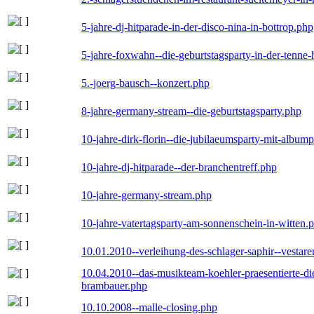
5-jahre-dj-hitparade-in-der-disco-nina-in-bottrop.php
5-jahre-foxwahn--die-geburtstagsparty-in-der-tenn
5.-joerg-bausch--konzert.php
8-jahre-germany-stream--die-geburtstagsparty.php
10-jahre-dirk-florin--die-jubilaeumsparty-mit-album
10-jahre-dj-hitparade--der-branchentreff.php
10-jahre-germany-stream.php
10-jahre-vatertagsparty-am-sonnenschein-in-witten.
10.01.2010--verleihung-des-schlager-saphir--vestar
10.04.2010--das-musikteam-koehler-praesentierte-di
brambauer.php
10.10.2008--malle-closing.php