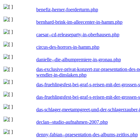
benefiz-herner-foerderturm.php
bernhard-brink-im-alleecenter-in-hamm.php
caesar--cd-releaseparty-in-oberhausen.php
circus-des-horrors-in-hamm.php
danielle--die-albumpremiere-in-gronau.php
das-exclusive-privat-konzert-zur-praesentation-des
wendler-in-dinslaken.php
das-fruehlingsfest-bei-graf-s-reisen-mit-der-grossen-
das-fruehlingsfest-bei-graf-s-reisen-mit-der-grossen-
das-schlager-meetampgreet-und-der-schlagerzauber-
declan--studio-aufnahmen-2007.php
denny-fabian--praesentation-des-albums-zeitlos.php