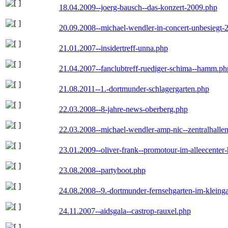
18.04.2009--joerg-bausch--das-konzert-2009.php
20.09.2008--michael-wendler-in-concert-unbesiegt-
21.01.2007--insidertreff-unna.php
21.04.2007--fanclubtreff-ruediger-schima--hamm.ph
21.08.2011--1.-dortmunder-schlagergarten.php
22.03.2008--8-jahre-news-oberberg.php
22.03.2008--michael-wendler-amp-nic--zentralhall
23.01.2009--oliver-frank--promotour-im-alleecente
23.08.2008--partyboot.php
24.08.2008--9.-dortmunder-fernsehgarten-im-kleinga
24.11.2007--aidsgala--castrop-rauxel.php