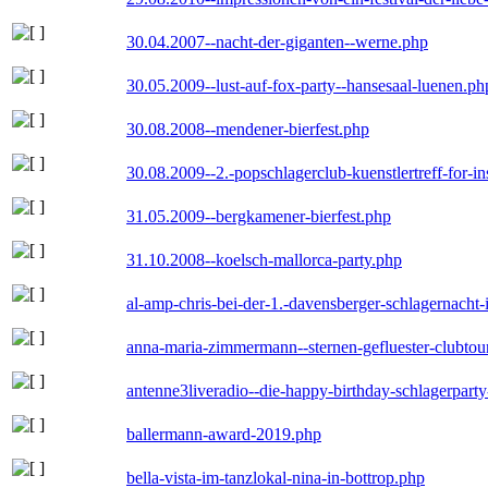
30.04.2007--nacht-der-giganten--werne.php
30.05.2009--lust-auf-fox-party--hansesaal-luenen.ph
30.08.2008--mendener-bierfest.php
30.08.2009--2.-popschlagerclub-kuenstlertreff-for-i
31.05.2009--bergkamener-bierfest.php
31.10.2008--koelsch-mallorca-party.php
al-amp-chris-bei-der-1.-davensberger-schlagernacht
anna-maria-zimmermann--sternen-gefluester-clubtou
antenne3liveradio--die-happy-birthday-schlagerpart
ballermann-award-2019.php
bella-vista-im-tanzlokal-nina-in-bottrop.php