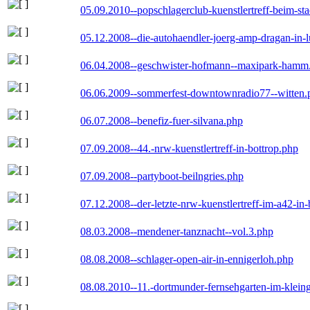
05.09.2010--popschlagerclub-kuenstlertreff-beim-sta
05.12.2008--die-autohaendler-joerg-amp-dragan-in-
06.04.2008--geschwister-hofmann--maxipark-hamm
06.06.2009--sommerfest-downtownradio77--witten.
06.07.2008--benefiz-fuer-silvana.php
07.09.2008--44.-nrw-kuenstlertreff-in-bottrop.php
07.09.2008--partyboot-beilngries.php
07.12.2008--der-letzte-nrw-kuenstlertreff-im-a42-in-
08.03.2008--mendener-tanznacht--vol.3.php
08.08.2008--schlager-open-air-in-ennigerloh.php
08.08.2010--11.-dortmunder-fernsehgarten-im-klein