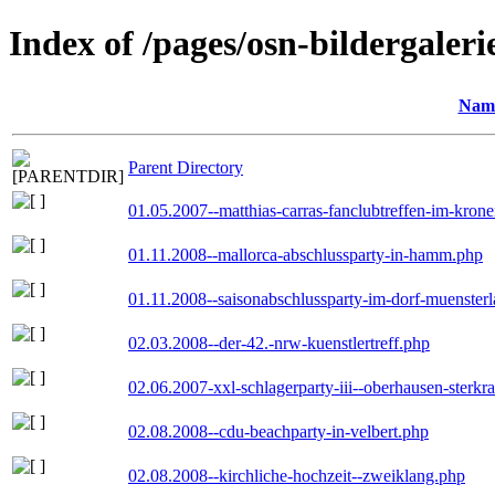
Index of /pages/osn-bildergaleri
Nam
Parent Directory
01.05.2007--matthias-carras-fanclubtreffen-im-kron
01.11.2008--mallorca-abschlussparty-in-hamm.php
01.11.2008--saisonabschlussparty-im-dorf-muenster
02.03.2008--der-42.-nrw-kuenstlertreff.php
02.06.2007-xxl-schlagerparty-iii--oberhausen-sterkr
02.08.2008--cdu-beachparty-in-velbert.php
02.08.2008--kirchliche-hochzeit--zweiklang.php