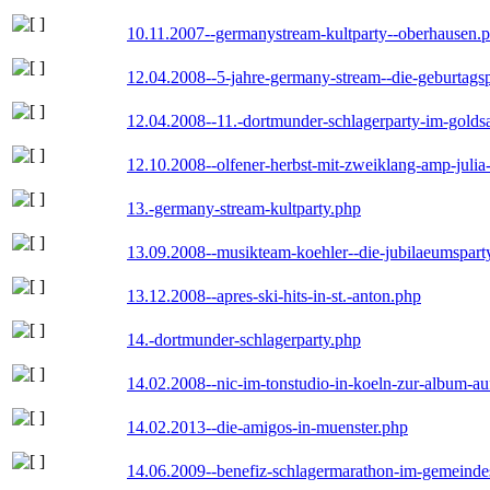
10.11.2007--germanystream-kultparty--oberhausen.
12.04.2008--5-jahre-germany-stream--die-geburtags
12.04.2008--11.-dortmunder-schlagerparty-im-goldsa
12.10.2008--olfener-herbst-mit-zweiklang-amp-julia
13.-germany-stream-kultparty.php
13.09.2008--musikteam-koehler--die-jubilaeumspart
13.12.2008--apres-ski-hits-in-st.-anton.php
14.-dortmunder-schlagerparty.php
14.02.2008--nic-im-tonstudio-in-koeln-zur-album-a
14.02.2013--die-amigos-in-muenster.php
14.06.2009--benefiz-schlagermarathon-im-gemeindes