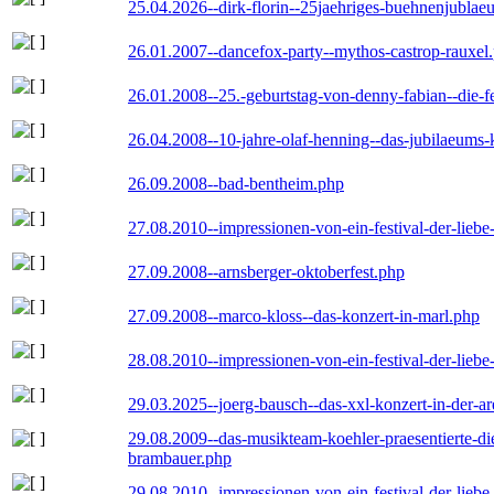
25.04.2026--dirk-florin--25jaehriges-buehnenjublaeu
26.01.2007--dancefox-party--mythos-castrop-rauxel
26.01.2008--25.-geburtstag-von-denny-fabian--die-fei
26.04.2008--10-jahre-olaf-henning--das-jubilaeums-
26.09.2008--bad-bentheim.php
27.08.2010--impressionen-von-ein-festival-der-lieb
27.09.2008--arnsberger-oktoberfest.php
27.09.2008--marco-kloss--das-konzert-in-marl.php
28.08.2010--impressionen-von-ein-festival-der-lieb
29.03.2025--joerg-bausch--das-xxl-konzert-in-der-a
29.08.2009--das-musikteam-koehler-praesentierte-di
brambauer.php
29.08.2010--impressionen-von-ein-festival-der-lieb