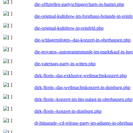
die-offiziellen-partyschlagercharts-in-hamm.php
die-original-kultshow-im-forsthaus-bolande-in-reinf
die-original-kultshow-in-reinfeld.php
die-schlagerpiloten--das-konzert-in-oberhausen.php
die-trovatos--autogrammstunde-im-marktkauf-in-lu
die-vatertags-party-in-witten.php
dirk-florin--das-exklusive-weihnachtskonzert.php
dirk-florin--das-weihnachtskonzert-in-duisburg.php
dirk-florin--konzert-im-lito-palast-in-oberhausen.php
dirk-florin--konzert-in-duisburg.php
dj-hitparade--cd-release-party-im-adiamo-in-oberha