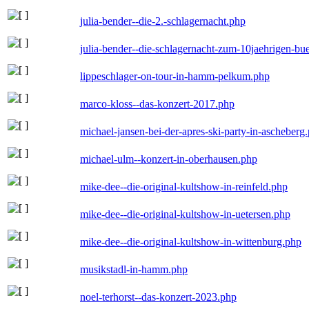
julia-bender--die-2.-schlagernacht.php
julia-bender--die-schlagernacht-zum-10jaehrigen-b
lippeschlager-on-tour-in-hamm-pelkum.php
marco-kloss--das-konzert-2017.php
michael-jansen-bei-der-apres-ski-party-in-ascheberg
michael-ulm--konzert-in-oberhausen.php
mike-dee--die-original-kultshow-in-reinfeld.php
mike-dee--die-original-kultshow-in-uetersen.php
mike-dee--die-original-kultshow-in-wittenburg.php
musikstadl-in-hamm.php
noel-terhorst--das-konzert-2023.php