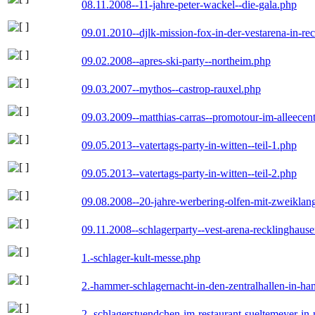
08.11.2008--11-jahre-peter-wackel--die-gala.php
09.01.2010--djlk-mission-fox-in-der-vestarena-in-re
09.02.2008--apres-ski-party--northeim.php
09.03.2007--mythos--castrop-rauxel.php
09.03.2009--matthias-carras--promotour-im-alleece
09.05.2013--vatertags-party-in-witten--teil-1.php
09.05.2013--vatertags-party-in-witten--teil-2.php
09.08.2008--20-jahre-werbering-olfen-mit-zweiklan
09.11.2008--schlagerparty--vest-arena-recklinghaus
1.-schlager-kult-messe.php
2.-hammer-schlagernacht-in-den-zentralhallen-in-h
2.-schlagerstuendchen-im-restaurant-sueltemeyer-in