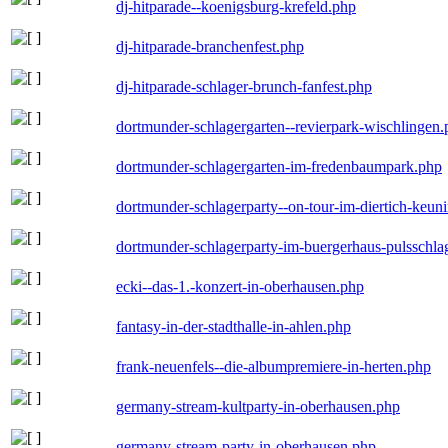
dj-hitparade--koenigsburg-krefeld.php
dj-hitparade-branchenfest.php
dj-hitparade-schlager-brunch-fanfest.php
dortmunder-schlagergarten--revierpark-wischlingen
dortmunder-schlagergarten-im-fredenbaumpark.php
dortmunder-schlagerparty--on-tour-im-diertich-keu
dortmunder-schlagerparty-im-buergerhaus-pulsschla
ecki--das-1.-konzert-in-oberhausen.php
fantasy-in-der-stadthalle-in-ahlen.php
frank-neuenfels--die-albumpremiere-in-herten.php
germany-stream-kultparty-in-oberhausen.php
germany-stream-party-in-oberhausen.php