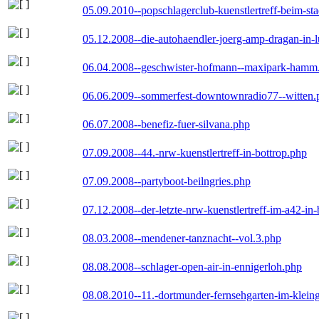
05.09.2010--popschlagerclub-kuenstlertreff-beim-sta
05.12.2008--die-autohaendler-joerg-amp-dragan-in-
06.04.2008--geschwister-hofmann--maxipark-hamm
06.06.2009--sommerfest-downtownradio77--witten.
06.07.2008--benefiz-fuer-silvana.php
07.09.2008--44.-nrw-kuenstlertreff-in-bottrop.php
07.09.2008--partyboot-beilngries.php
07.12.2008--der-letzte-nrw-kuenstlertreff-im-a42-in-
08.03.2008--mendener-tanznacht--vol.3.php
08.08.2008--schlager-open-air-in-ennigerloh.php
08.08.2010--11.-dortmunder-fernsehgarten-im-klein