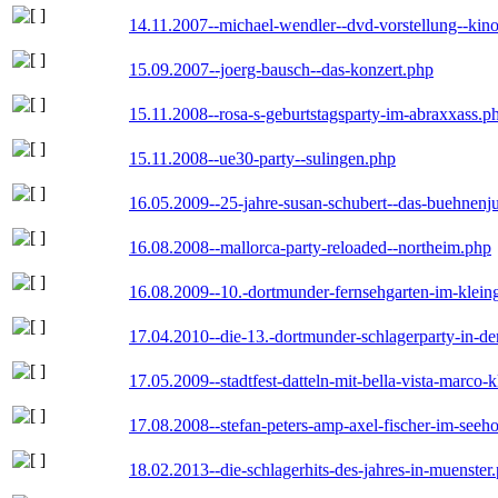
14.11.2007--michael-wendler--dvd-vorstellung--kin
15.09.2007--joerg-bausch--das-konzert.php
15.11.2008--rosa-s-geburtstagsparty-im-abraxxass.p
15.11.2008--ue30-party--sulingen.php
16.05.2009--25-jahre-susan-schubert--das-buehnenj
16.08.2008--mallorca-party-reloaded--northeim.php
16.08.2009--10.-dortmunder-fernsehgarten-im-klein
17.04.2010--die-13.-dortmunder-schlagerparty-in-der
17.05.2009--stadtfest-datteln-mit-bella-vista-marco-
17.08.2008--stefan-peters-amp-axel-fischer-im-seeho
18.02.2013--die-schlagerhits-des-jahres-in-muenster