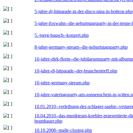
5-jahre-dj-hitparade-in-der-disco-nina-in-bottrop.php
5-jahre-foxwahn--die-geburtstagsparty-in-der-tenn
5.-joerg-bausch--konzert.php
8-jahre-germany-stream--die-geburtstagsparty.php
10-jahre-dirk-florin--die-jubilaeumsparty-mit-album
10-jahre-dj-hitparade--der-branchentreff.php
10-jahre-germany-stream.php
10-jahre-vatertagsparty-am-sonnenschein-in-witten.
10.01.2010--verleihung-des-schlager-saphir--vestar
10.04.2010--das-musikteam-koehler-praesentierte-di
brambauer.php
10.10.2008--malle-closing.php