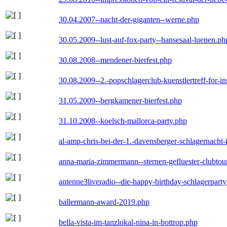
30.04.2007--nacht-der-giganten--werne.php
30.05.2009--lust-auf-fox-party--hansesaal-luenen.ph
30.08.2008--mendener-bierfest.php
30.08.2009--2.-popschlagerclub-kuenstlertreff-for-i
31.05.2009--bergkamener-bierfest.php
31.10.2008--koelsch-mallorca-party.php
al-amp-chris-bei-der-1.-davensberger-schlagernacht
anna-maria-zimmermann--sternen-gefluester-clubtou
antenne3liveradio--die-happy-birthday-schlagerpart
ballermann-award-2019.php
bella-vista-im-tanzlokal-nina-in-bottrop.php