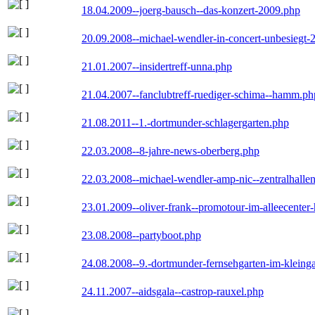
18.04.2009--joerg-bausch--das-konzert-2009.php
20.09.2008--michael-wendler-in-concert-unbesiegt-
21.01.2007--insidertreff-unna.php
21.04.2007--fanclubtreff-ruediger-schima--hamm.ph
21.08.2011--1.-dortmunder-schlagergarten.php
22.03.2008--8-jahre-news-oberberg.php
22.03.2008--michael-wendler-amp-nic--zentralhall
23.01.2009--oliver-frank--promotour-im-alleecente
23.08.2008--partyboot.php
24.08.2008--9.-dortmunder-fernsehgarten-im-kleinga
24.11.2007--aidsgala--castrop-rauxel.php