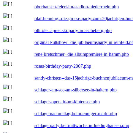
oberhausen-feiert-im-stadion-niederrhein.php
olaf-henning--die-grosse-party-zum-20jaehrigen-bu
olli-ole--apres-ski-party-in-ascheberg.php
original-kultshow--die-jubilaeumsparty-in-reinfeld.p
rene-kretschmer--die-albumpremiere-in-hamm.php
rosas-birthday-party-2007.php
sandy-christen--das-15jaehrige-buehnenjubilaeum-m
schlager-am-see-am-silbersee-in-haltern.php
schlager-openair-am-klutensee.php
schlagernachmittag-beim-enniger-markt.php
schlagerparty-bei-mittwochs-in-luedinghausen.php