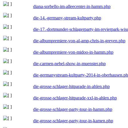
diana-sorbello-im-alleecenter-in-hamm.php
die-14.-germany-stream-kultparty.php
die-17.-dortmunder-schlagerparty-im-revierpark-wis
die-albumpremiere-von-al-amp-chris-in-greven.php
die-albumpremiere-von-midoo-in-hamm.php
die-carmen-nebel-show-in-muenster.php
die-germanystream-kultparty-2014-in-oberhausen.p
die-grosse-schlager-hitparade-in-ahlen.php
die-grosse-schlager-hitparade-xxl-in-ahlen.php
die-grosse-schlager-party-tour-in-hamm.php
die-grosse-schlager-party-tour-in-kamen.php