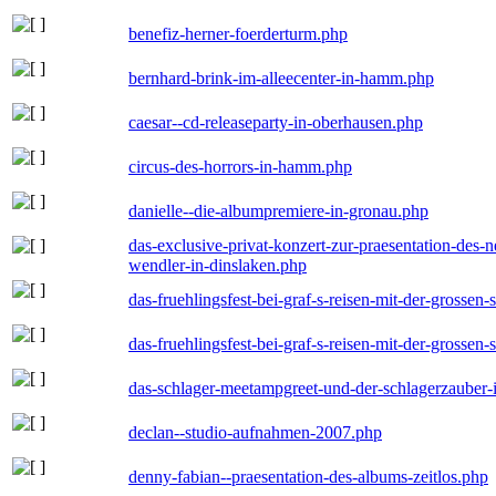
benefiz-herner-foerderturm.php
bernhard-brink-im-alleecenter-in-hamm.php
caesar--cd-releaseparty-in-oberhausen.php
circus-des-horrors-in-hamm.php
danielle--die-albumpremiere-in-gronau.php
das-exclusive-privat-konzert-zur-praesentation-des
wendler-in-dinslaken.php
das-fruehlingsfest-bei-graf-s-reisen-mit-der-grossen-
das-fruehlingsfest-bei-graf-s-reisen-mit-der-grossen-
das-schlager-meetampgreet-und-der-schlagerzauber-
declan--studio-aufnahmen-2007.php
denny-fabian--praesentation-des-albums-zeitlos.php