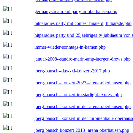
germanystream-kultparty-in-oberhausen.php
hitparadies-party-mit-contest-finale-dj-hitparade.php
hitparadies-party-und-25jaehriges-tv-jubilaeum-vo
immer-wieder-sonntags-in-kamen.php
januar-2008--sandro-marin-amp-juergen-drews.php
joerg-bausch--das-xxl-konzert-2017.php
joerg-bausch--konzert-2023--arena-oberhausen.php
joerg-bausch--konzert-im-starlight-express.php
joerg-bausch--konzert-in-der-arena-oberhausen.php
joerg-bausch--konzert-in-der-turbinenhalle-oberhau
joerg-bausch-konzert-2013--arena-oberhausen.php