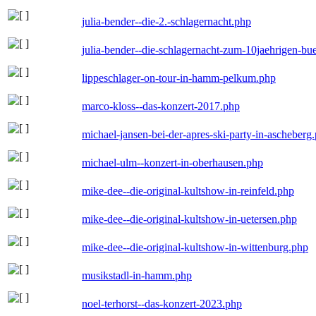
julia-bender--die-2.-schlagernacht.php
julia-bender--die-schlagernacht-zum-10jaehrigen-b
lippeschlager-on-tour-in-hamm-pelkum.php
marco-kloss--das-konzert-2017.php
michael-jansen-bei-der-apres-ski-party-in-ascheberg
michael-ulm--konzert-in-oberhausen.php
mike-dee--die-original-kultshow-in-reinfeld.php
mike-dee--die-original-kultshow-in-uetersen.php
mike-dee--die-original-kultshow-in-wittenburg.php
musikstadl-in-hamm.php
noel-terhorst--das-konzert-2023.php