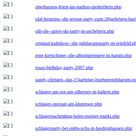
oberhausen-feiert-im-stadion-niederrhein.php
olaf-henning--die-grosse-party-zum-20jaehrigen-bu
olli-ole--apres-ski-party-in-ascheberg.php
original-kultshow--die-jubilaeumsparty-in-reinfeld.p
rene-kretschmer--die-albumpremiere-in-hamm.php
rosas-birthday-party-2007.php
sandy-christen--das-15jaehrige-buehnenjubilaeum-m
schlager-am-see-am-silbersee-in-haltern.php
schlager-openair-am-klutensee.php
schlagernachmittag-beim-enniger-markt.php
schlagerparty-bei-mittwochs-in-luedinghausen.php