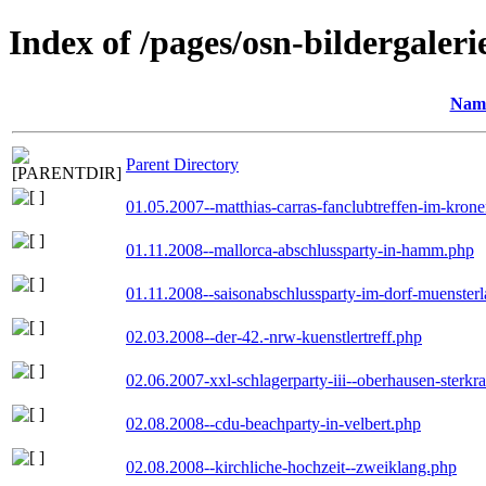
Index of /pages/osn-bildergaleri
Nam
Parent Directory
01.05.2007--matthias-carras-fanclubtreffen-im-kron
01.11.2008--mallorca-abschlussparty-in-hamm.php
01.11.2008--saisonabschlussparty-im-dorf-muenster
02.03.2008--der-42.-nrw-kuenstlertreff.php
02.06.2007-xxl-schlagerparty-iii--oberhausen-sterkr
02.08.2008--cdu-beachparty-in-velbert.php
02.08.2008--kirchliche-hochzeit--zweiklang.php