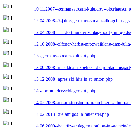
10.11.2007--germanystream-kultparty--oberhausen.
12.04.2008--5-jahre-germany-stream--die-geburtags
12.04.2008--11.-dortmunder-schlagerparty-im-goldsa
12.10.2008--olfener-herbst-mit-zweiklang-amp-julia
13.-germany-stream-kultparty.php
13.09.2008--musikteam-koehler--die-jubilaeumspart
13.12.2008--apres-ski-hits-in-st.-anton.php
14.-dortmunder-schlagerparty.php
14.02.2008--nic-im-tonstudio-in-koeln-zur-album-a
14.02.2013--die-amigos-in-muenster.php
14.06.2009--benefiz-schlagermarathon-im-gemeindes