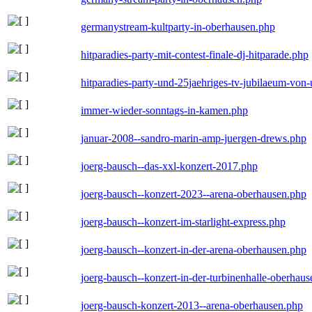
germanystream-kultparty-in-oberhausen.php
hitparadies-party-mit-contest-finale-dj-hitparade.php
hitparadies-party-und-25jaehriges-tv-jubilaeum-vo
immer-wieder-sonntags-in-kamen.php
januar-2008--sandro-marin-amp-juergen-drews.php
joerg-bausch--das-xxl-konzert-2017.php
joerg-bausch--konzert-2023--arena-oberhausen.php
joerg-bausch--konzert-im-starlight-express.php
joerg-bausch--konzert-in-der-arena-oberhausen.php
joerg-bausch--konzert-in-der-turbinenhalle-oberhau
joerg-bausch-konzert-2013--arena-oberhausen.php