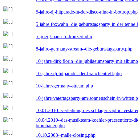
5-jahre-dj-hitparade-in-der-disco-nina-in-bottrop.php
5-jahre-foxwahn--die-geburtstagsparty-in-der-tenn
5.-joerg-bausch--konzert.php
8-jahre-germany-stream--die-geburtstagsparty.php
10-jahre-dirk-florin--die-jubilaeumsparty-mit-album
10-jahre-dj-hitparade--der-branchentreff.php
10-jahre-germany-stream.php
10-jahre-vatertagsparty-am-sonnenschein-in-witten.
10.01.2010--verleihung-des-schlager-saphir--vestar
10.04.2010--das-musikteam-koehler-praesentierte-di
brambauer.php
10.10.2008--malle-closing.php