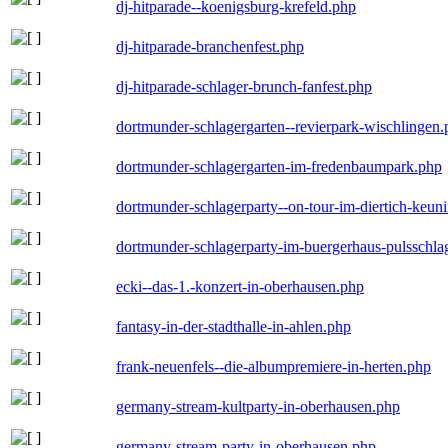
dj-hitparade--koenigsburg-krefeld.php
dj-hitparade-branchenfest.php
dj-hitparade-schlager-brunch-fanfest.php
dortmunder-schlagergarten--revierpark-wischlingen
dortmunder-schlagergarten-im-fredenbaumpark.php
dortmunder-schlagerparty--on-tour-im-diertich-keu
dortmunder-schlagerparty-im-buergerhaus-pulsschla
ecki--das-1.-konzert-in-oberhausen.php
fantasy-in-der-stadthalle-in-ahlen.php
frank-neuenfels--die-albumpremiere-in-herten.php
germany-stream-kultparty-in-oberhausen.php
germany-stream-party-in-oberhausen.php