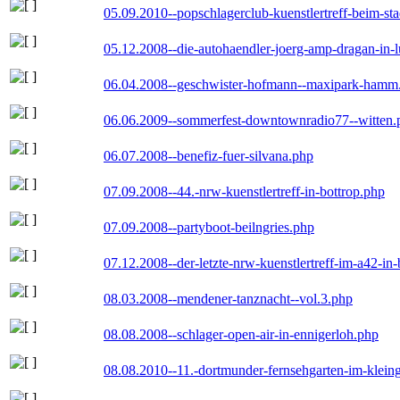
05.09.2010--popschlagerclub-kuenstlertreff-beim-sta
05.12.2008--die-autohaendler-joerg-amp-dragan-in-
06.04.2008--geschwister-hofmann--maxipark-hamm
06.06.2009--sommerfest-downtownradio77--witten.
06.07.2008--benefiz-fuer-silvana.php
07.09.2008--44.-nrw-kuenstlertreff-in-bottrop.php
07.09.2008--partyboot-beilngries.php
07.12.2008--der-letzte-nrw-kuenstlertreff-im-a42-in-
08.03.2008--mendener-tanznacht--vol.3.php
08.08.2008--schlager-open-air-in-ennigerloh.php
08.08.2010--11.-dortmunder-fernsehgarten-im-klein