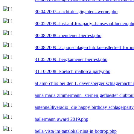
30.04.2007--nacht-der-giganten--werne.php
30.05.2009--lust-auf-fox-party--hansesaal-luenen.ph
30.08.2008--mendener-bierfest.php
30.08.2009--2.-popschlagerclub-kuenstlertreff-for-i
31.05.2009--bergkamener-bierfest.php
31.10.2008--koelsch-mallorca-party.php
al-amp-chris-bei-der-1.-davensberger-schlagernacht
anna-maria-zimmermann--sternen-gefluester-clubtou
antenne3liveradio--die-happy-birthday-schlagerpart
ballermann-award-2019.php
bella-vista-im-tanzlokal-nina-in-bottrop.php