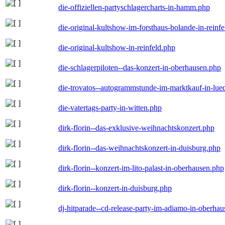
die-offiziellen-partyschlagercharts-in-hamm.php
die-original-kultshow-im-forsthaus-bolande-in-reinf
die-original-kultshow-in-reinfeld.php
die-schlagerpiloten--das-konzert-in-oberhausen.php
die-trovatos--autogrammstunde-im-marktkauf-in-lu
die-vatertags-party-in-witten.php
dirk-florin--das-exklusive-weihnachtskonzert.php
dirk-florin--das-weihnachtskonzert-in-duisburg.php
dirk-florin--konzert-im-lito-palast-in-oberhausen.php
dirk-florin--konzert-in-duisburg.php
dj-hitparade--cd-release-party-im-adiamo-in-oberha