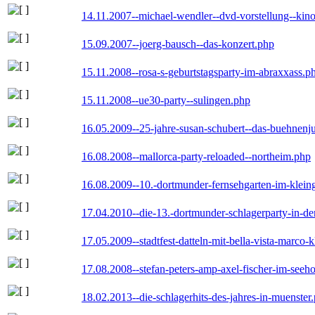
14.11.2007--michael-wendler--dvd-vorstellung--kin
15.09.2007--joerg-bausch--das-konzert.php
15.11.2008--rosa-s-geburtstagsparty-im-abraxxass.p
15.11.2008--ue30-party--sulingen.php
16.05.2009--25-jahre-susan-schubert--das-buehnenj
16.08.2008--mallorca-party-reloaded--northeim.php
16.08.2009--10.-dortmunder-fernsehgarten-im-klein
17.04.2010--die-13.-dortmunder-schlagerparty-in-der
17.05.2009--stadtfest-datteln-mit-bella-vista-marco-
17.08.2008--stefan-peters-amp-axel-fischer-im-seeho
18.02.2013--die-schlagerhits-des-jahres-in-muenster