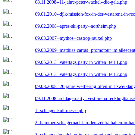
08.11.2008--11-jahre-peter-wackel--die-gala.php
09.01.2010--djlk-mission-fox-in-der-vestarena-in-re
09.02.2008--apres-ski-party--northeim.php
09.03.2007--mythos--castrop-rauxel.php
09.03.2009--matthias-carras--promotour-im-alleece
09.05.2013--vatertags-party-in-witten--teil-1.php
09.05.2013--vatertags-party-in-witten--teil-2.php
09.08.2008--20-jahre-werbering-olfen-mit-zweiklan
09.11.2008--schlagerparty--vest-arena-recklinghaus
1.-schlager-kult-messe.php
2.-hammer-schlagernacht-in-den-zentralhallen-in-h
2.-schlagerstuendchen-im-restaurant-sueltemeyer-in