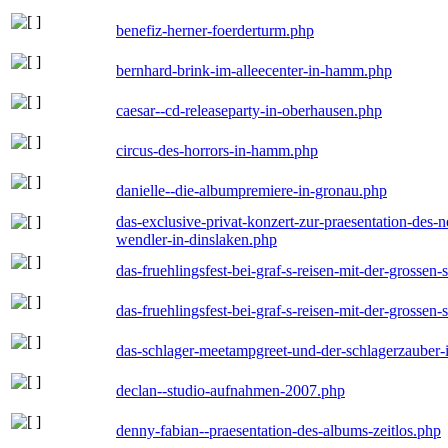
benefiz-herner-foerderturm.php
bernhard-brink-im-alleecenter-in-hamm.php
caesar--cd-releaseparty-in-oberhausen.php
circus-des-horrors-in-hamm.php
danielle--die-albumpremiere-in-gronau.php
das-exclusive-privat-konzert-zur-praesentation-des
wendler-in-dinslaken.php
das-fruehlingsfest-bei-graf-s-reisen-mit-der-grossen-
das-fruehlingsfest-bei-graf-s-reisen-mit-der-grossen-
das-schlager-meetampgreet-und-der-schlagerzauber-
declan--studio-aufnahmen-2007.php
denny-fabian--praesentation-des-albums-zeitlos.php