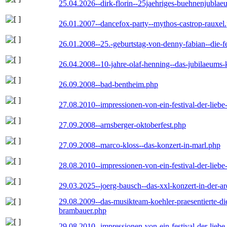
25.04.2026--dirk-florin--25jaehriges-buehnenjublaeu
26.01.2007--dancefox-party--mythos-castrop-rauxel
26.01.2008--25.-geburtstag-von-denny-fabian--die-fei
26.04.2008--10-jahre-olaf-henning--das-jubilaeums-
26.09.2008--bad-bentheim.php
27.08.2010--impressionen-von-ein-festival-der-lieb
27.09.2008--arnsberger-oktoberfest.php
27.09.2008--marco-kloss--das-konzert-in-marl.php
28.08.2010--impressionen-von-ein-festival-der-lieb
29.03.2025--joerg-bausch--das-xxl-konzert-in-der-a
29.08.2009--das-musikteam-koehler-praesentierte-di
brambauer.php
29.08.2010--impressionen-von-ein-festival-der-lieb