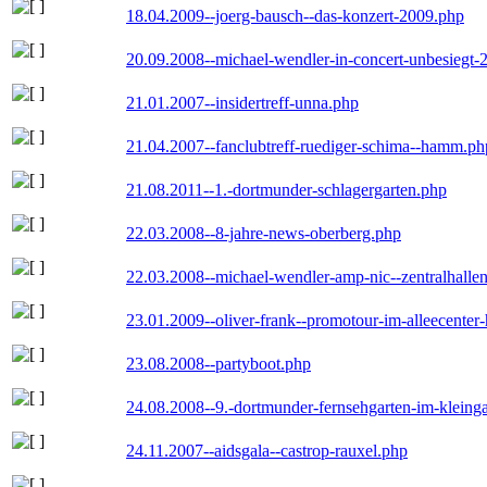
18.04.2009--joerg-bausch--das-konzert-2009.php
20.09.2008--michael-wendler-in-concert-unbesiegt-
21.01.2007--insidertreff-unna.php
21.04.2007--fanclubtreff-ruediger-schima--hamm.ph
21.08.2011--1.-dortmunder-schlagergarten.php
22.03.2008--8-jahre-news-oberberg.php
22.03.2008--michael-wendler-amp-nic--zentralhall
23.01.2009--oliver-frank--promotour-im-alleecente
23.08.2008--partyboot.php
24.08.2008--9.-dortmunder-fernsehgarten-im-kleinga
24.11.2007--aidsgala--castrop-rauxel.php