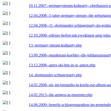
10.11.2007--germanystream-kultparty--oberhausen.
12.04.2008--5-jahre-germany-stream--die-geburtags
12.04.2008--11.-dortmunder-schlagerparty-im-goldsa
12.10.2008--olfener-herbst-mit-zweiklang-amp-julia
13.-germany-stream-kultparty.php
13.09.2008--musikteam-koehler--die-jubilaeumspart
13.12.2008--apres-ski-hits-in-st.-anton.php
14.-dortmunder-schlagerparty.php
14.02.2008--nic-im-tonstudio-in-koeln-zur-album-a
14.02.2013--die-amigos-in-muenster.php
14.06.2009--benefiz-schlagermarathon-im-gemeindes