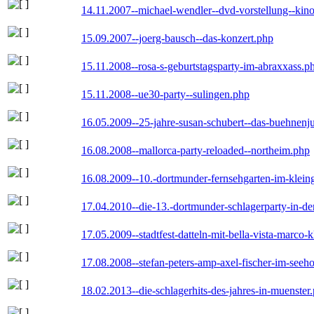
14.11.2007--michael-wendler--dvd-vorstellung--kin
15.09.2007--joerg-bausch--das-konzert.php
15.11.2008--rosa-s-geburtstagsparty-im-abraxxass.p
15.11.2008--ue30-party--sulingen.php
16.05.2009--25-jahre-susan-schubert--das-buehnenj
16.08.2008--mallorca-party-reloaded--northeim.php
16.08.2009--10.-dortmunder-fernsehgarten-im-klein
17.04.2010--die-13.-dortmunder-schlagerparty-in-der
17.05.2009--stadtfest-datteln-mit-bella-vista-marco-
17.08.2008--stefan-peters-amp-axel-fischer-im-seeho
18.02.2013--die-schlagerhits-des-jahres-in-muenster