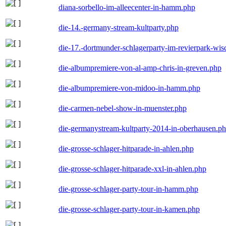
diana-sorbello-im-alleecenter-in-hamm.php
die-14.-germany-stream-kultparty.php
die-17.-dortmunder-schlagerparty-im-revierpark-wis
die-albumpremiere-von-al-amp-chris-in-greven.php
die-albumpremiere-von-midoo-in-hamm.php
die-carmen-nebel-show-in-muenster.php
die-germanystream-kultparty-2014-in-oberhausen.p
die-grosse-schlager-hitparade-in-ahlen.php
die-grosse-schlager-hitparade-xxl-in-ahlen.php
die-grosse-schlager-party-tour-in-hamm.php
die-grosse-schlager-party-tour-in-kamen.php