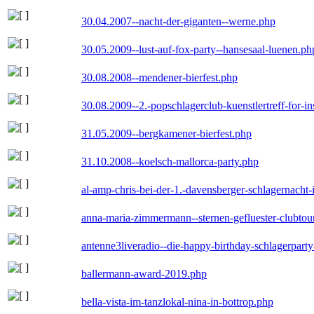
30.04.2007--nacht-der-giganten--werne.php
30.05.2009--lust-auf-fox-party--hansesaal-luenen.ph
30.08.2008--mendener-bierfest.php
30.08.2009--2.-popschlagerclub-kuenstlertreff-for-i
31.05.2009--bergkamener-bierfest.php
31.10.2008--koelsch-mallorca-party.php
al-amp-chris-bei-der-1.-davensberger-schlagernacht
anna-maria-zimmermann--sternen-gefluester-clubtou
antenne3liveradio--die-happy-birthday-schlagerpart
ballermann-award-2019.php
bella-vista-im-tanzlokal-nina-in-bottrop.php