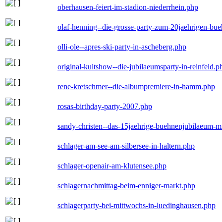
oberhausen-feiert-im-stadion-niederrhein.php
olaf-henning--die-grosse-party-zum-20jaehrigen-bu
olli-ole--apres-ski-party-in-ascheberg.php
original-kultshow--die-jubilaeumsparty-in-reinfeld.p
rene-kretschmer--die-albumpremiere-in-hamm.php
rosas-birthday-party-2007.php
sandy-christen--das-15jaehrige-buehnenjubilaeum-m
schlager-am-see-am-silbersee-in-haltern.php
schlager-openair-am-klutensee.php
schlagernachmittag-beim-enniger-markt.php
schlagerparty-bei-mittwochs-in-luedinghausen.php