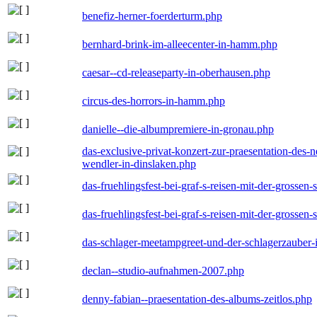
benefiz-herner-foerderturm.php
bernhard-brink-im-alleecenter-in-hamm.php
caesar--cd-releaseparty-in-oberhausen.php
circus-des-horrors-in-hamm.php
danielle--die-albumpremiere-in-gronau.php
das-exclusive-privat-konzert-zur-praesentation-des
wendler-in-dinslaken.php
das-fruehlingsfest-bei-graf-s-reisen-mit-der-grossen-
das-fruehlingsfest-bei-graf-s-reisen-mit-der-grossen-
das-schlager-meetampgreet-und-der-schlagerzauber-
declan--studio-aufnahmen-2007.php
denny-fabian--praesentation-des-albums-zeitlos.php