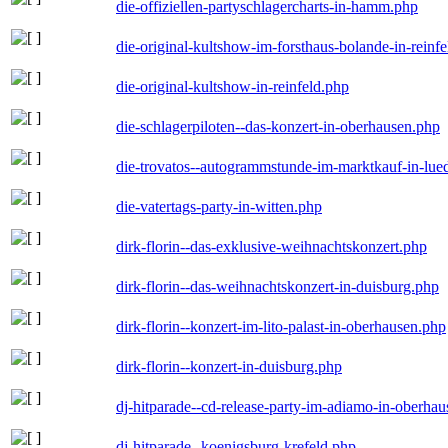
die-offiziellen-partyschlagercharts-in-hamm.php
die-original-kultshow-im-forsthaus-bolande-in-reinf
die-original-kultshow-in-reinfeld.php
die-schlagerpiloten--das-konzert-in-oberhausen.php
die-trovatos--autogrammstunde-im-marktkauf-in-lu
die-vatertags-party-in-witten.php
dirk-florin--das-exklusive-weihnachtskonzert.php
dirk-florin--das-weihnachtskonzert-in-duisburg.php
dirk-florin--konzert-im-lito-palast-in-oberhausen.php
dirk-florin--konzert-in-duisburg.php
dj-hitparade--cd-release-party-im-adiamo-in-oberha
dj-hitparade--koenigsburg-krefeld.php