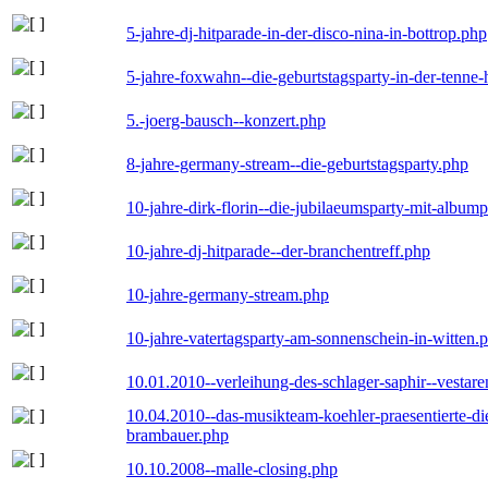
5-jahre-dj-hitparade-in-der-disco-nina-in-bottrop.php
5-jahre-foxwahn--die-geburtstagsparty-in-der-tenn
5.-joerg-bausch--konzert.php
8-jahre-germany-stream--die-geburtstagsparty.php
10-jahre-dirk-florin--die-jubilaeumsparty-mit-album
10-jahre-dj-hitparade--der-branchentreff.php
10-jahre-germany-stream.php
10-jahre-vatertagsparty-am-sonnenschein-in-witten.
10.01.2010--verleihung-des-schlager-saphir--vestar
10.04.2010--das-musikteam-koehler-praesentierte-di
brambauer.php
10.10.2008--malle-closing.php