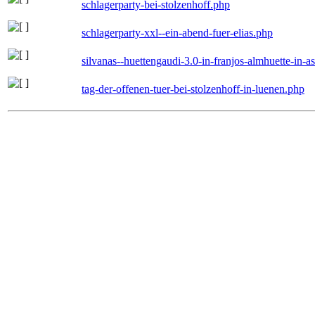
schlagerparty-bei-stolzenhoff.php
schlagerparty-xxl--ein-abend-fuer-elias.php
silvanas--huettengaudi-3.0-in-franjos-almhuette-in-
tag-der-offenen-tuer-bei-stolzenhoff-in-luenen.php