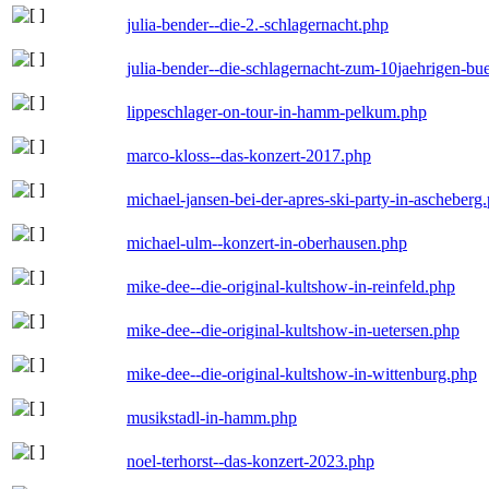
julia-bender--die-2.-schlagernacht.php
julia-bender--die-schlagernacht-zum-10jaehrigen-b
lippeschlager-on-tour-in-hamm-pelkum.php
marco-kloss--das-konzert-2017.php
michael-jansen-bei-der-apres-ski-party-in-ascheberg
michael-ulm--konzert-in-oberhausen.php
mike-dee--die-original-kultshow-in-reinfeld.php
mike-dee--die-original-kultshow-in-uetersen.php
mike-dee--die-original-kultshow-in-wittenburg.php
musikstadl-in-hamm.php
noel-terhorst--das-konzert-2023.php