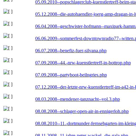
05.09.2010--popschlagerclub-kuenstlertreff-beim-sta
05.12.2008--die-autohaendler-joerg-amp-dragan-in-
06.04.2008--geschwister-hofmann--maxipark-hamm
06.06.2009--sommerfest-downtownradio77--witten.
06.07.2008--benefiz-fuer-silvana.php
07.09.2008--44.-nrw-kuenstlertreff-in-bottrop.php
07.09.2008--partyboot-beilngries.php
07.12.2008--der-letzte-nrw-kuenstlertreff-im-a42-in-
08.03.2008--mendener-tanznacht--vol.3.php
08.08.2008--schlager-open-air-in-ennigerloh.php
08.08.2010--11.-dortmunder-fernsehgarten-im-klein
08.11.2008--11-jahre-peter-wackel--die-gala.php