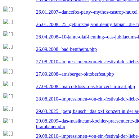
26.01.2007--dancefox-party--mythos-castrop-rauxel
26.01.2008--25.-geburtstag-von-denny-fabian--die-fei
26.04.2008--10-jahre-olaf-henning--das-jubilaeums-
26.09.2008--bad-bentheim.php
27.08.2010--impressionen-von-ein-festival-der-lieb
27.09.2008--arnsberger-oktoberfest.php
27.09.2008--marco-kloss--das-konzert-in-marl.php
28.08.2010--impressionen-von-ein-festival-der-lieb
29.03.2025--joerg-bausch--das-xxl-konzert-in-der-a
29.08.2009--das-musikteam-koehler-praesentierte-di
brambauer.php
29.08.2010--impressionen-von-ein-festival-der-lieb