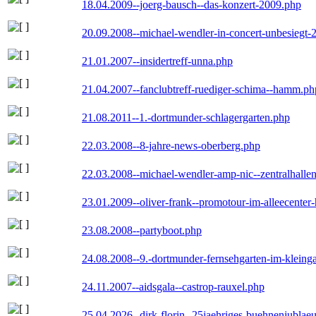
18.04.2009--joerg-bausch--das-konzert-2009.php
20.09.2008--michael-wendler-in-concert-unbesiegt-
21.01.2007--insidertreff-unna.php
21.04.2007--fanclubtreff-ruediger-schima--hamm.ph
21.08.2011--1.-dortmunder-schlagergarten.php
22.03.2008--8-jahre-news-oberberg.php
22.03.2008--michael-wendler-amp-nic--zentralhall
23.01.2009--oliver-frank--promotour-im-alleecente
23.08.2008--partyboot.php
24.08.2008--9.-dortmunder-fernsehgarten-im-kleinga
24.11.2007--aidsgala--castrop-rauxel.php
25.04.2026--dirk-florin--25jaehriges-buehnenjublaeu