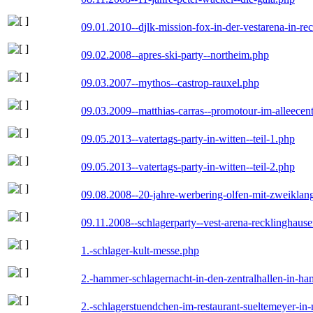
09.01.2010--djlk-mission-fox-in-der-vestarena-in-re
09.02.2008--apres-ski-party--northeim.php
09.03.2007--mythos--castrop-rauxel.php
09.03.2009--matthias-carras--promotour-im-alleece
09.05.2013--vatertags-party-in-witten--teil-1.php
09.05.2013--vatertags-party-in-witten--teil-2.php
09.08.2008--20-jahre-werbering-olfen-mit-zweiklan
09.11.2008--schlagerparty--vest-arena-recklinghaus
1.-schlager-kult-messe.php
2.-hammer-schlagernacht-in-den-zentralhallen-in-h
2.-schlagerstuendchen-im-restaurant-sueltemeyer-in