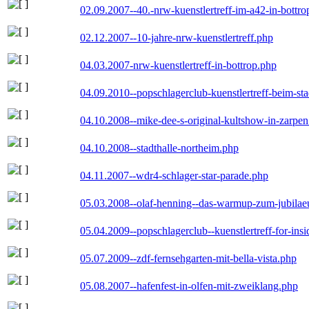
02.09.2007--40.-nrw-kuenstlertreff-im-a42-in-bottro
02.12.2007--10-jahre-nrw-kuenstlertreff.php
04.03.2007-nrw-kuenstlertreff-in-bottrop.php
04.09.2010--popschlagerclub-kuenstlertreff-beim-sta
04.10.2008--mike-dee-s-original-kultshow-in-zarpe
04.10.2008--stadthalle-northeim.php
04.11.2007--wdr4-schlager-star-parade.php
05.03.2008--olaf-henning--das-warmup-zum-jubila
05.04.2009--popschlagerclub--kuenstlertreff-for-insi
05.07.2009--zdf-fernsehgarten-mit-bella-vista.php
05.08.2007--hafenfest-in-olfen-mit-zweiklang.php