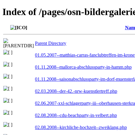
Index of /pages/osn-bildergaleri
Nam
Parent Directory
01.05.2007--matthias-carras-fanclubtreffen-im-kron
01.11.2008--mallorca-abschlussparty-in-hamm.php
01.11.2008--saisonabschlussparty-im-dorf-muenster
02.03.2008--der-42.-nrw-kuenstlertreff.php
02.06.2007-xxl-schlagerparty-iii--oberhausen-sterkr
02.08.2008--cdu-beachparty-in-velbert.php
02.08.2008--kirchliche-hochzeit--zweiklang.php