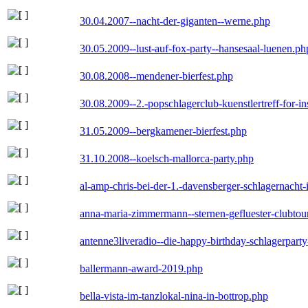
30.04.2007--nacht-der-giganten--werne.php
30.05.2009--lust-auf-fox-party--hansesaal-luenen.ph
30.08.2008--mendener-bierfest.php
30.08.2009--2.-popschlagerclub-kuenstlertreff-for-i
31.05.2009--bergkamener-bierfest.php
31.10.2008--koelsch-mallorca-party.php
al-amp-chris-bei-der-1.-davensberger-schlagernacht
anna-maria-zimmermann--sternen-gefluester-clubtou
antenne3liveradio--die-happy-birthday-schlagerpart
ballermann-award-2019.php
bella-vista-im-tanzlokal-nina-in-bottrop.php