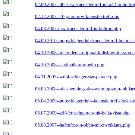
02.09.2007--40.-nrw-kuenstlertreff-im-a42-in-bottro
02.12.2007--10-jahre-nrw-kuenstlertreff.php
04.03.2007-nrw-kuenstlertreff-in-bottrop.php
04.09.2010--popschlagerclub-kuenstlertreff-beim-sta
04.10.2008--mike-dee-s-original-kultshow-in-zarpe
04.10.2008--stadthalle-northeim.php
04.11.2007--wdr4-schlager-star-parade.php
05.03.2008--olaf-henning--das-warmup-zum-jubila
05.04.2009--popschlagerclub--kuenstlertreff-for-insi
05.07.2009--zdf-fernsehgarten-mit-bella-vista.php
05.08.2007--hafenfest-in-olfen-mit-zweiklang.php