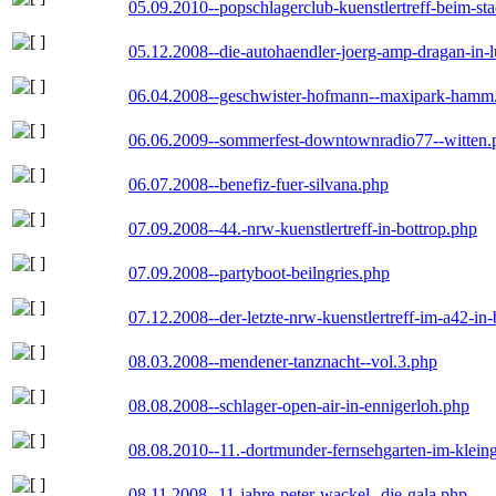
05.09.2010--popschlagerclub-kuenstlertreff-beim-sta
05.12.2008--die-autohaendler-joerg-amp-dragan-in-
06.04.2008--geschwister-hofmann--maxipark-hamm
06.06.2009--sommerfest-downtownradio77--witten.
06.07.2008--benefiz-fuer-silvana.php
07.09.2008--44.-nrw-kuenstlertreff-in-bottrop.php
07.09.2008--partyboot-beilngries.php
07.12.2008--der-letzte-nrw-kuenstlertreff-im-a42-in-
08.03.2008--mendener-tanznacht--vol.3.php
08.08.2008--schlager-open-air-in-ennigerloh.php
08.08.2010--11.-dortmunder-fernsehgarten-im-klein
08.11.2008--11-jahre-peter-wackel--die-gala.php