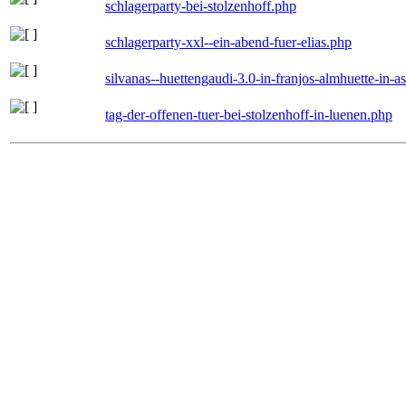
schlagerparty-bei-stolzenhoff.php
schlagerparty-xxl--ein-abend-fuer-elias.php
silvanas--huettengaudi-3.0-in-franjos-almhuette-in-
tag-der-offenen-tuer-bei-stolzenhoff-in-luenen.php