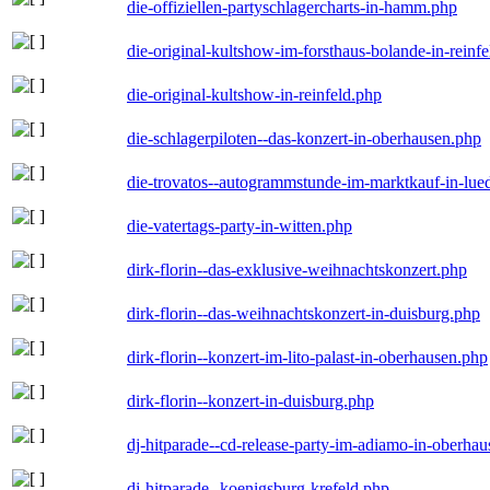
die-offiziellen-partyschlagercharts-in-hamm.php
die-original-kultshow-im-forsthaus-bolande-in-reinf
die-original-kultshow-in-reinfeld.php
die-schlagerpiloten--das-konzert-in-oberhausen.php
die-trovatos--autogrammstunde-im-marktkauf-in-lu
die-vatertags-party-in-witten.php
dirk-florin--das-exklusive-weihnachtskonzert.php
dirk-florin--das-weihnachtskonzert-in-duisburg.php
dirk-florin--konzert-im-lito-palast-in-oberhausen.php
dirk-florin--konzert-in-duisburg.php
dj-hitparade--cd-release-party-im-adiamo-in-oberha
dj-hitparade--koenigsburg-krefeld.php