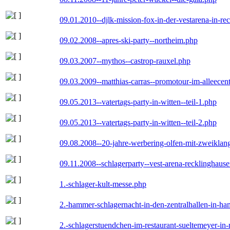
09.01.2010--djlk-mission-fox-in-der-vestarena-in-re
09.02.2008--apres-ski-party--northeim.php
09.03.2007--mythos--castrop-rauxel.php
09.03.2009--matthias-carras--promotour-im-alleece
09.05.2013--vatertags-party-in-witten--teil-1.php
09.05.2013--vatertags-party-in-witten--teil-2.php
09.08.2008--20-jahre-werbering-olfen-mit-zweiklan
09.11.2008--schlagerparty--vest-arena-recklinghaus
1.-schlager-kult-messe.php
2.-hammer-schlagernacht-in-den-zentralhallen-in-h
2.-schlagerstuendchen-im-restaurant-sueltemeyer-in