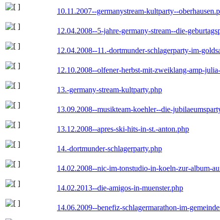
10.11.2007--germanystream-kultparty--oberhausen.
12.04.2008--5-jahre-germany-stream--die-geburtags
12.04.2008--11.-dortmunder-schlagerparty-im-goldsa
12.10.2008--olfener-herbst-mit-zweiklang-amp-julia
13.-germany-stream-kultparty.php
13.09.2008--musikteam-koehler--die-jubilaeumspart
13.12.2008--apres-ski-hits-in-st.-anton.php
14.-dortmunder-schlagerparty.php
14.02.2008--nic-im-tonstudio-in-koeln-zur-album-a
14.02.2013--die-amigos-in-muenster.php
14.06.2009--benefiz-schlagermarathon-im-gemeindes