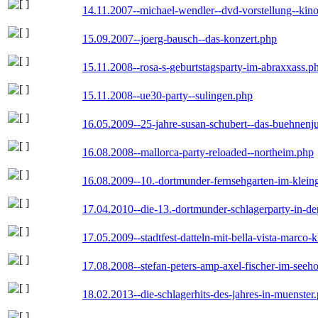
14.11.2007--michael-wendler--dvd-vorstellung--kin
15.09.2007--joerg-bausch--das-konzert.php
15.11.2008--rosa-s-geburtstagsparty-im-abraxxass.p
15.11.2008--ue30-party--sulingen.php
16.05.2009--25-jahre-susan-schubert--das-buehnenj
16.08.2008--mallorca-party-reloaded--northeim.php
16.08.2009--10.-dortmunder-fernsehgarten-im-klein
17.04.2010--die-13.-dortmunder-schlagerparty-in-der
17.05.2009--stadtfest-datteln-mit-bella-vista-marco-
17.08.2008--stefan-peters-amp-axel-fischer-im-seeho
18.02.2013--die-schlagerhits-des-jahres-in-muenster