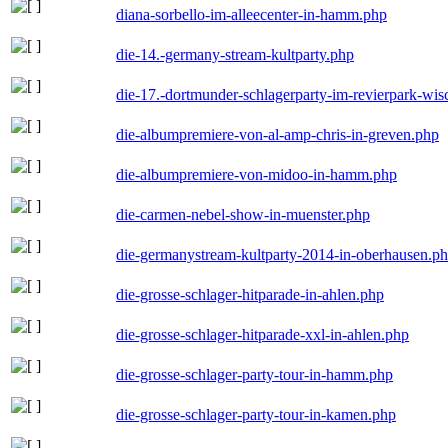
diana-sorbello-im-alleecenter-in-hamm.php
die-14.-germany-stream-kultparty.php
die-17.-dortmunder-schlagerparty-im-revierpark-wis
die-albumpremiere-von-al-amp-chris-in-greven.php
die-albumpremiere-von-midoo-in-hamm.php
die-carmen-nebel-show-in-muenster.php
die-germanystream-kultparty-2014-in-oberhausen.p
die-grosse-schlager-hitparade-in-ahlen.php
die-grosse-schlager-hitparade-xxl-in-ahlen.php
die-grosse-schlager-party-tour-in-hamm.php
die-grosse-schlager-party-tour-in-kamen.php