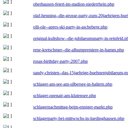
oberhausen-feiert-im-stadion-niederrhein.php
olaf-henning--die-grosse-party-zum-20jaehrigen-bu
olli-ole--apres-ski-party-in-ascheberg.php
original-kultshow--die-jubilaeumsparty-in-reinfeld.p
rene-kretschmer--die-albumpremiere-in-hamm.php
rosas-birthday-party-2007.php
sandy-christen--das-15jaehrige-buehnenjubilaeum-m
schlager-am-see-am-silbersee-in-haltern.php
schlager-openair-am-klutensee.php
schlagernachmittag-beim-enniger-markt.php
schlagerparty-bei-mittwochs-in-luedinghausen.php