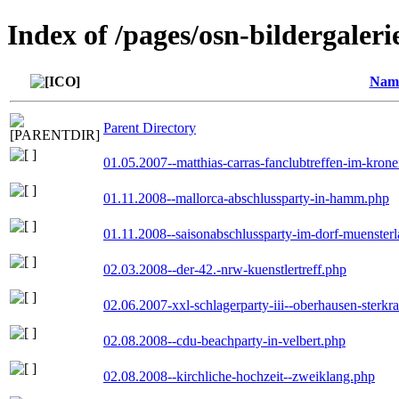
Index of /pages/osn-bildergaleri
Nam
Parent Directory
01.05.2007--matthias-carras-fanclubtreffen-im-kron
01.11.2008--mallorca-abschlussparty-in-hamm.php
01.11.2008--saisonabschlussparty-im-dorf-muenster
02.03.2008--der-42.-nrw-kuenstlertreff.php
02.06.2007-xxl-schlagerparty-iii--oberhausen-sterkr
02.08.2008--cdu-beachparty-in-velbert.php
02.08.2008--kirchliche-hochzeit--zweiklang.php