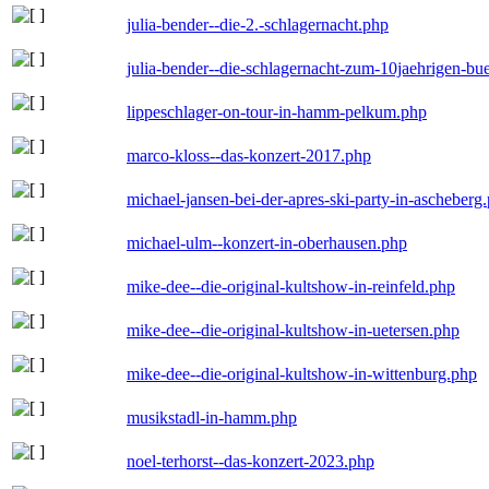
julia-bender--die-2.-schlagernacht.php
julia-bender--die-schlagernacht-zum-10jaehrigen-b
lippeschlager-on-tour-in-hamm-pelkum.php
marco-kloss--das-konzert-2017.php
michael-jansen-bei-der-apres-ski-party-in-ascheberg
michael-ulm--konzert-in-oberhausen.php
mike-dee--die-original-kultshow-in-reinfeld.php
mike-dee--die-original-kultshow-in-uetersen.php
mike-dee--die-original-kultshow-in-wittenburg.php
musikstadl-in-hamm.php
noel-terhorst--das-konzert-2023.php