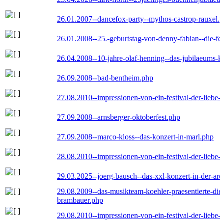
26.01.2007--dancefox-party--mythos-castrop-rauxel
26.01.2008--25.-geburtstag-von-denny-fabian--die-fei
26.04.2008--10-jahre-olaf-henning--das-jubilaeums-
26.09.2008--bad-bentheim.php
27.08.2010--impressionen-von-ein-festival-der-lieb
27.09.2008--arnsberger-oktoberfest.php
27.09.2008--marco-kloss--das-konzert-in-marl.php
28.08.2010--impressionen-von-ein-festival-der-lieb
29.03.2025--joerg-bausch--das-xxl-konzert-in-der-a
29.08.2009--das-musikteam-koehler-praesentierte-di
brambauer.php
29.08.2010--impressionen-von-ein-festival-der-lieb