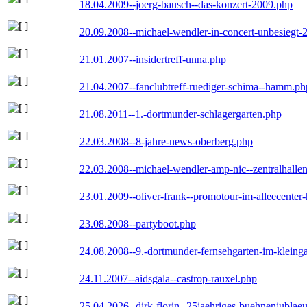
18.04.2009--joerg-bausch--das-konzert-2009.php
20.09.2008--michael-wendler-in-concert-unbesiegt-
21.01.2007--insidertreff-unna.php
21.04.2007--fanclubtreff-ruediger-schima--hamm.ph
21.08.2011--1.-dortmunder-schlagergarten.php
22.03.2008--8-jahre-news-oberberg.php
22.03.2008--michael-wendler-amp-nic--zentralhall
23.01.2009--oliver-frank--promotour-im-alleecente
23.08.2008--partyboot.php
24.08.2008--9.-dortmunder-fernsehgarten-im-kleinga
24.11.2007--aidsgala--castrop-rauxel.php
25.04.2026--dirk-florin--25jaehriges-buehnenjublaeu