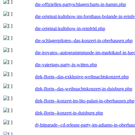
die-offiziellen-partyschlagercharts-in-hamm.php
die-original-kultshow-im-forsthaus-bolande-in-reinf
die-original-kultshow-in-reinfeld.php
die-schlagerpiloten--das-konzert-in-oberhausen.php
die-trovatos--autogrammstunde-im-marktkauf-in-lu
die-vatertags-party-in-witten.php
dirk-florin--das-exklusive-weihnachtskonzert.php
dirk-florin--das-weihnachtskonzert-in-duisburg.php
dirk-florin--konzert-im-lito-palast-in-oberhausen.php
dirk-florin--konzert-in-duisburg.php
dj-hitparade--cd-release-party-im-adiamo-in-oberha