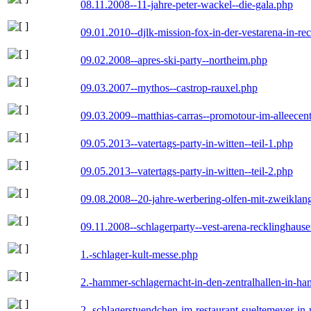
08.11.2008--11-jahre-peter-wackel--die-gala.php
09.01.2010--djlk-mission-fox-in-der-vestarena-in-re
09.02.2008--apres-ski-party--northeim.php
09.03.2007--mythos--castrop-rauxel.php
09.03.2009--matthias-carras--promotour-im-alleece
09.05.2013--vatertags-party-in-witten--teil-1.php
09.05.2013--vatertags-party-in-witten--teil-2.php
09.08.2008--20-jahre-werbering-olfen-mit-zweiklan
09.11.2008--schlagerparty--vest-arena-recklinghaus
1.-schlager-kult-messe.php
2.-hammer-schlagernacht-in-den-zentralhallen-in-h
2.-schlagerstuendchen-im-restaurant-sueltemeyer-in