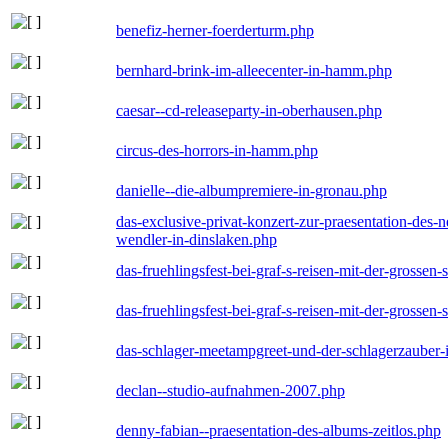
benefiz-herner-foerderturm.php
bernhard-brink-im-alleecenter-in-hamm.php
caesar--cd-releaseparty-in-oberhausen.php
circus-des-horrors-in-hamm.php
danielle--die-albumpremiere-in-gronau.php
das-exclusive-privat-konzert-zur-praesentation-des
wendler-in-dinslaken.php
das-fruehlingsfest-bei-graf-s-reisen-mit-der-grossen-
das-fruehlingsfest-bei-graf-s-reisen-mit-der-grossen-
das-schlager-meetampgreet-und-der-schlagerzauber-
declan--studio-aufnahmen-2007.php
denny-fabian--praesentation-des-albums-zeitlos.php