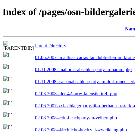
Index of /pages/osn-bildergaleri
Nam
Parent Directory
01.05.2007--matthias-carras-fanclubtreffen-im-kron
01.11.2008--mallorca-abschlussparty-in-hamm.php
01.11.2008--saisonabschlussparty-im-dorf-muenster
02.03.2008--der-42.-nrw-kuenstlertreff.php
02.06.2007-xxl-schlagerparty-iii--oberhausen-sterkr
02.08.2008--cdu-beachparty-in-velbert.php
02.08.2008--kirchliche-hochzeit--zweiklang.php