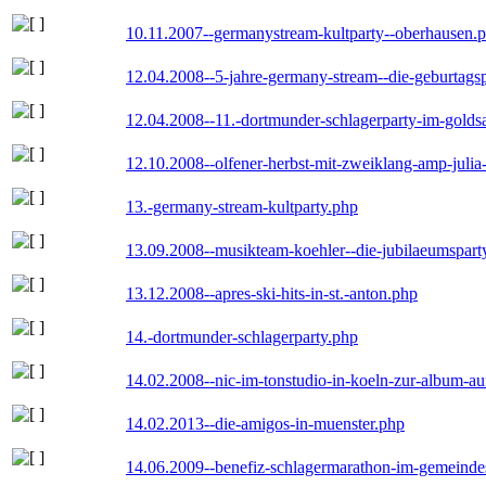
10.11.2007--germanystream-kultparty--oberhausen.
12.04.2008--5-jahre-germany-stream--die-geburtags
12.04.2008--11.-dortmunder-schlagerparty-im-goldsa
12.10.2008--olfener-herbst-mit-zweiklang-amp-julia
13.-germany-stream-kultparty.php
13.09.2008--musikteam-koehler--die-jubilaeumspart
13.12.2008--apres-ski-hits-in-st.-anton.php
14.-dortmunder-schlagerparty.php
14.02.2008--nic-im-tonstudio-in-koeln-zur-album-a
14.02.2013--die-amigos-in-muenster.php
14.06.2009--benefiz-schlagermarathon-im-gemeindes