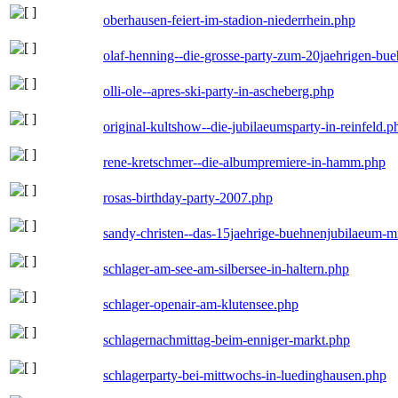
oberhausen-feiert-im-stadion-niederrhein.php
olaf-henning--die-grosse-party-zum-20jaehrigen-bu
olli-ole--apres-ski-party-in-ascheberg.php
original-kultshow--die-jubilaeumsparty-in-reinfeld.p
rene-kretschmer--die-albumpremiere-in-hamm.php
rosas-birthday-party-2007.php
sandy-christen--das-15jaehrige-buehnenjubilaeum-m
schlager-am-see-am-silbersee-in-haltern.php
schlager-openair-am-klutensee.php
schlagernachmittag-beim-enniger-markt.php
schlagerparty-bei-mittwochs-in-luedinghausen.php