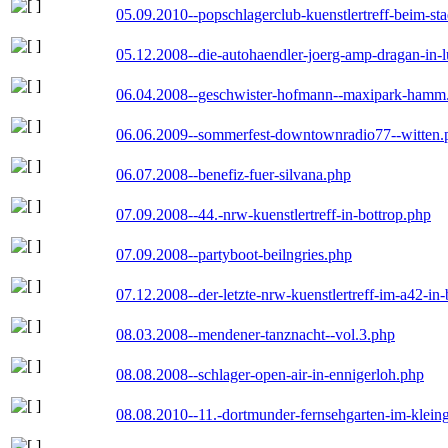
05.09.2010--popschlagerclub-kuenstlertreff-beim-sta
05.12.2008--die-autohaendler-joerg-amp-dragan-in-
06.04.2008--geschwister-hofmann--maxipark-hamm
06.06.2009--sommerfest-downtownradio77--witten.
06.07.2008--benefiz-fuer-silvana.php
07.09.2008--44.-nrw-kuenstlertreff-in-bottrop.php
07.09.2008--partyboot-beilngries.php
07.12.2008--der-letzte-nrw-kuenstlertreff-im-a42-in-
08.03.2008--mendener-tanznacht--vol.3.php
08.08.2008--schlager-open-air-in-ennigerloh.php
08.08.2010--11.-dortmunder-fernsehgarten-im-klein