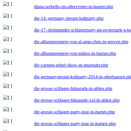
diana-sorbello-im-alleecenter-in-hamm.php
die-14.-germany-stream-kultparty.php
die-17.-dortmunder-schlagerparty-im-revierpark-wis
die-albumpremiere-von-al-amp-chris-in-greven.php
die-albumpremiere-von-midoo-in-hamm.php
die-carmen-nebel-show-in-muenster.php
die-germanystream-kultparty-2014-in-oberhausen.p
die-grosse-schlager-hitparade-in-ahlen.php
die-grosse-schlager-hitparade-xxl-in-ahlen.php
die-grosse-schlager-party-tour-in-hamm.php
die-grosse-schlager-party-tour-in-kamen.php