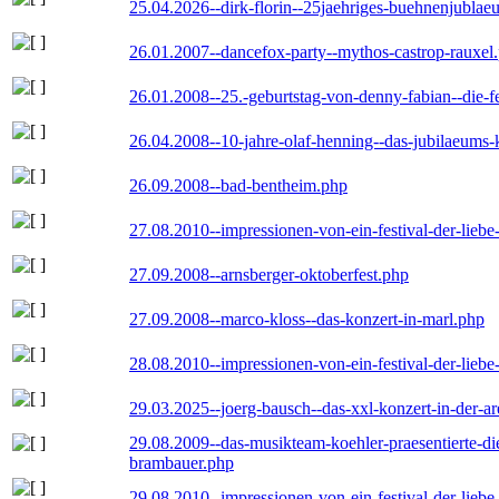
25.04.2026--dirk-florin--25jaehriges-buehnenjublaeu
26.01.2007--dancefox-party--mythos-castrop-rauxel
26.01.2008--25.-geburtstag-von-denny-fabian--die-fei
26.04.2008--10-jahre-olaf-henning--das-jubilaeums-
26.09.2008--bad-bentheim.php
27.08.2010--impressionen-von-ein-festival-der-lieb
27.09.2008--arnsberger-oktoberfest.php
27.09.2008--marco-kloss--das-konzert-in-marl.php
28.08.2010--impressionen-von-ein-festival-der-lieb
29.03.2025--joerg-bausch--das-xxl-konzert-in-der-a
29.08.2009--das-musikteam-koehler-praesentierte-di
brambauer.php
29.08.2010--impressionen-von-ein-festival-der-lieb