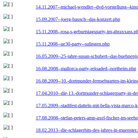
14.11.2007--michael-wendler--dvd-vorstellung--kin
15.09.2007--joerg-bausch--das-konzert.php
15.11.2008--rosa-s-geburtstagsparty-im-abraxxass.p
15.11.2008--ue30-party--sulingen.php
16.05.2009--25-jahre-susan-schubert--das-buehnenj
16.08.2008--mallorca-party-reloaded--northeim.php
16.08.2009--10.-dortmunder-fernsehgarten-im-klein
17.04.2010--die-13.-dortmunder-schlagerparty-in-der
17.05.2009--stadtfest-datteln-mit-bella-vista-marco-
17.08.2008--stefan-peters-amp-axel-fischer-im-seeho
18.02.2013--die-schlagerhits-des-jahres-in-muenster