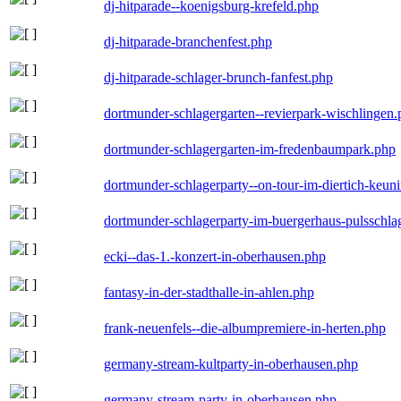
dj-hitparade--koenigsburg-krefeld.php
dj-hitparade-branchenfest.php
dj-hitparade-schlager-brunch-fanfest.php
dortmunder-schlagergarten--revierpark-wischlingen
dortmunder-schlagergarten-im-fredenbaumpark.php
dortmunder-schlagerparty--on-tour-im-diertich-keu
dortmunder-schlagerparty-im-buergerhaus-pulsschla
ecki--das-1.-konzert-in-oberhausen.php
fantasy-in-der-stadthalle-in-ahlen.php
frank-neuenfels--die-albumpremiere-in-herten.php
germany-stream-kultparty-in-oberhausen.php
germany-stream-party-in-oberhausen.php