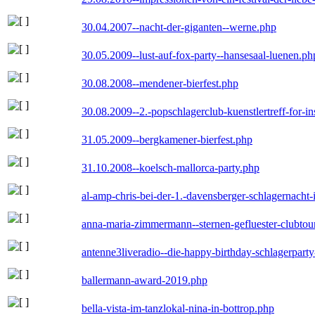
30.04.2007--nacht-der-giganten--werne.php
30.05.2009--lust-auf-fox-party--hansesaal-luenen.ph
30.08.2008--mendener-bierfest.php
30.08.2009--2.-popschlagerclub-kuenstlertreff-for-i
31.05.2009--bergkamener-bierfest.php
31.10.2008--koelsch-mallorca-party.php
al-amp-chris-bei-der-1.-davensberger-schlagernacht
anna-maria-zimmermann--sternen-gefluester-clubtou
antenne3liveradio--die-happy-birthday-schlagerpart
ballermann-award-2019.php
bella-vista-im-tanzlokal-nina-in-bottrop.php