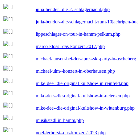
julia-bender--die-2.-schlagernacht.php
julia-bender--die-schlagernacht-zum-10jaehrigen-b
lippeschlager-on-tour-in-hamm-pelkum.php
marco-kloss--das-konzert-2017.php
michael-jansen-bei-der-apres-ski-party-in-ascheberg
michael-ulm--konzert-in-oberhausen.php
mike-dee--die-original-kultshow-in-reinfeld.php
mike-dee--die-original-kultshow-in-uetersen.php
mike-dee--die-original-kultshow-in-wittenburg.php
musikstadl-in-hamm.php
noel-terhorst--das-konzert-2023.php