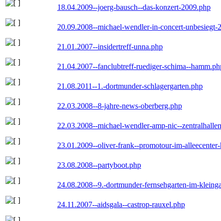
18.04.2009--joerg-bausch--das-konzert-2009.php
20.09.2008--michael-wendler-in-concert-unbesiegt-
21.01.2007--insidertreff-unna.php
21.04.2007--fanclubtreff-ruediger-schima--hamm.ph
21.08.2011--1.-dortmunder-schlagergarten.php
22.03.2008--8-jahre-news-oberberg.php
22.03.2008--michael-wendler-amp-nic--zentralhall
23.01.2009--oliver-frank--promotour-im-alleecente
23.08.2008--partyboot.php
24.08.2008--9.-dortmunder-fernsehgarten-im-kleinga
24.11.2007--aidsgala--castrop-rauxel.php