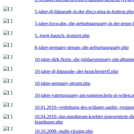
5-jahre-dj-hitparade-in-der-disco-nina-in-bottrop.php
5-jahre-foxwahn--die-geburtstagsparty-in-der-tenn
5.-joerg-bausch--konzert.php
8-jahre-germany-stream--die-geburtstagsparty.php
10-jahre-dirk-florin--die-jubilaeumsparty-mit-album
10-jahre-dj-hitparade--der-branchentreff.php
10-jahre-germany-stream.php
10-jahre-vatertagsparty-am-sonnenschein-in-witten.
10.01.2010--verleihung-des-schlager-saphir--vestar
10.04.2010--das-musikteam-koehler-praesentierte-di
brambauer.php
10.10.2008--malle-closing.php