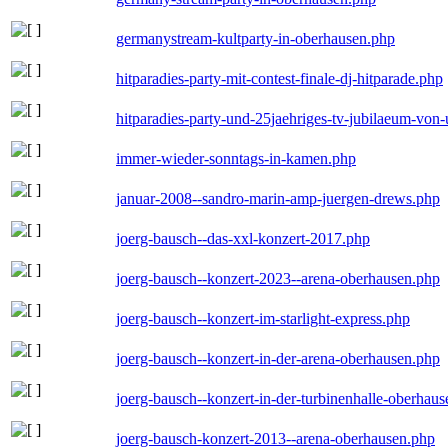
germanystream-kultparty-in-oberhausen.php
hitparadies-party-mit-contest-finale-dj-hitparade.php
hitparadies-party-und-25jaehriges-tv-jubilaeum-vo
immer-wieder-sonntags-in-kamen.php
januar-2008--sandro-marin-amp-juergen-drews.php
joerg-bausch--das-xxl-konzert-2017.php
joerg-bausch--konzert-2023--arena-oberhausen.php
joerg-bausch--konzert-im-starlight-express.php
joerg-bausch--konzert-in-der-arena-oberhausen.php
joerg-bausch--konzert-in-der-turbinenhalle-oberhau
joerg-bausch-konzert-2013--arena-oberhausen.php