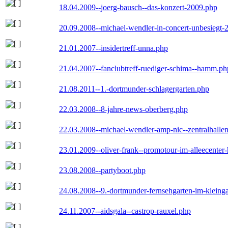
18.04.2009--joerg-bausch--das-konzert-2009.php
20.09.2008--michael-wendler-in-concert-unbesiegt-
21.01.2007--insidertreff-unna.php
21.04.2007--fanclubtreff-ruediger-schima--hamm.ph
21.08.2011--1.-dortmunder-schlagergarten.php
22.03.2008--8-jahre-news-oberberg.php
22.03.2008--michael-wendler-amp-nic--zentralhall
23.01.2009--oliver-frank--promotour-im-alleecente
23.08.2008--partyboot.php
24.08.2008--9.-dortmunder-fernsehgarten-im-kleinga
24.11.2007--aidsgala--castrop-rauxel.php