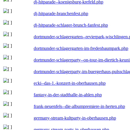
dj-hitparade--koenigsburg-krefeld.php
dj-hitparade-branchenfest.php
dj-hitparade-schlager-brunch-fanfest.php
dortmunder-schlagergarten--revierpark-wischlingen
dortmunder-schlagergarten-im-fredenbaumpark.php
dortmunder-schlagerparty--on-tour-im-diertich-keu
dortmunder-schlagerparty-im-buergerhaus-pulsschla
ecki--das-1.-konzert-in-oberhausen.php
fantasy-in-der-stadthalle-in-ahlen.php
frank-neuenfels--die-albumpremiere-in-herten.php
germany-stream-kultparty-in-oberhausen.php
germany-stream-party-in-oberhausen.php