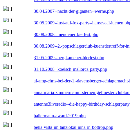
30.04.2007--nacht-der-giganten--werne.php
30.05.2009--lust-auf-fox-party--hansesaal-luenen.ph
30.08.2008--mendener-bierfest.php
30.08.2009--2.-popschlagerclub-kuenstlertreff-for-i
31.05.2009--bergkamener-bierfest.php
31.10.2008--koelsch-mallorca-party.php
al-amp-chris-bei-der-1.-davensberger-schlagernacht
anna-maria-zimmermann--sternen-gefluester-clubtou
antenne3liveradio--die-happy-birthday-schlagerpart
ballermann-award-2019.php
bella-vista-im-tanzlokal-nina-in-bottrop.php