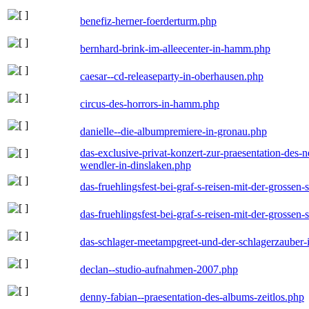
benefiz-herner-foerderturm.php
bernhard-brink-im-alleecenter-in-hamm.php
caesar--cd-releaseparty-in-oberhausen.php
circus-des-horrors-in-hamm.php
danielle--die-albumpremiere-in-gronau.php
das-exclusive-privat-konzert-zur-praesentation-des
wendler-in-dinslaken.php
das-fruehlingsfest-bei-graf-s-reisen-mit-der-grossen-
das-fruehlingsfest-bei-graf-s-reisen-mit-der-grossen-
das-schlager-meetampgreet-und-der-schlagerzauber-
declan--studio-aufnahmen-2007.php
denny-fabian--praesentation-des-albums-zeitlos.php