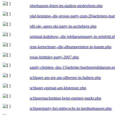
oberhausen-feiert-im-stadion-niederrhein.php
olaf-henning--die-grosse-party-zum-20jaehrigen-bu
olli-ole--apres-ski-party-in-ascheberg.php
original-kultshow--die-jubilaeumsparty-in-reinfeld.p
rene-kretschmer--die-albumpremiere-in-hamm.php
rosas-birthday-party-2007.php
sandy-christen--das-15jaehrige-buehnenjubilaeum-m
schlager-am-see-am-silbersee-in-haltern.php
schlager-openair-am-klutensee.php
schlagernachmittag-beim-enniger-markt.php
schlagerparty-bei-mittwochs-in-luedinghausen.php