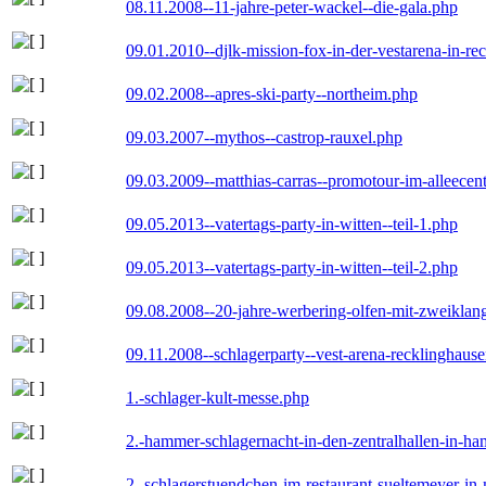
08.11.2008--11-jahre-peter-wackel--die-gala.php
09.01.2010--djlk-mission-fox-in-der-vestarena-in-re
09.02.2008--apres-ski-party--northeim.php
09.03.2007--mythos--castrop-rauxel.php
09.03.2009--matthias-carras--promotour-im-alleece
09.05.2013--vatertags-party-in-witten--teil-1.php
09.05.2013--vatertags-party-in-witten--teil-2.php
09.08.2008--20-jahre-werbering-olfen-mit-zweiklan
09.11.2008--schlagerparty--vest-arena-recklinghaus
1.-schlager-kult-messe.php
2.-hammer-schlagernacht-in-den-zentralhallen-in-h
2.-schlagerstuendchen-im-restaurant-sueltemeyer-in