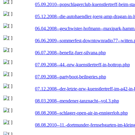
05.09.2010--popschlagerclub-kuenstlertreff-beim-sta
05.12.2008--die-autohaendler-joerg-amp-dragan-in-
06.04.2008--geschwister-hofmann--maxipark-hamm
06.06.2009--sommerfest-downtownradio77--witten.
06.07.2008--benefiz-fuer-silvana.php
07.09.2008--44.-nrw-kuenstlertreff-in-bottrop.php
07.09.2008--partyboot-beilngries.php
07.12.2008--der-letzte-nrw-kuenstlertreff-im-a42-in-
08.03.2008--mendener-tanznacht--vol.3.php
08.08.2008--schlager-open-air-in-ennigerloh.php
08.08.2010--11.-dortmunder-fernsehgarten-im-klein