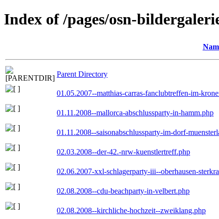
Index of /pages/osn-bildergaleri
Nam
Parent Directory
01.05.2007--matthias-carras-fanclubtreffen-im-kron
01.11.2008--mallorca-abschlussparty-in-hamm.php
01.11.2008--saisonabschlussparty-im-dorf-muenster
02.03.2008--der-42.-nrw-kuenstlertreff.php
02.06.2007-xxl-schlagerparty-iii--oberhausen-sterkr
02.08.2008--cdu-beachparty-in-velbert.php
02.08.2008--kirchliche-hochzeit--zweiklang.php