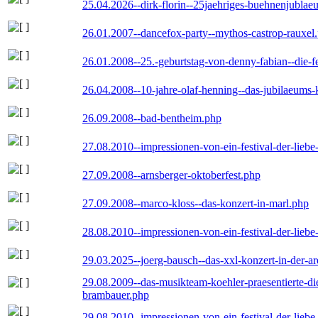
25.04.2026--dirk-florin--25jaehriges-buehnenjublaeu
26.01.2007--dancefox-party--mythos-castrop-rauxel
26.01.2008--25.-geburtstag-von-denny-fabian--die-fei
26.04.2008--10-jahre-olaf-henning--das-jubilaeums-
26.09.2008--bad-bentheim.php
27.08.2010--impressionen-von-ein-festival-der-lieb
27.09.2008--arnsberger-oktoberfest.php
27.09.2008--marco-kloss--das-konzert-in-marl.php
28.08.2010--impressionen-von-ein-festival-der-lieb
29.03.2025--joerg-bausch--das-xxl-konzert-in-der-a
29.08.2009--das-musikteam-koehler-praesentierte-di
brambauer.php
29.08.2010--impressionen-von-ein-festival-der-lieb