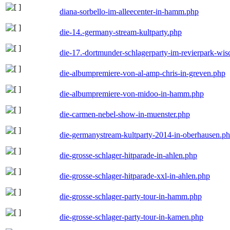
diana-sorbello-im-alleecenter-in-hamm.php
die-14.-germany-stream-kultparty.php
die-17.-dortmunder-schlagerparty-im-revierpark-wis
die-albumpremiere-von-al-amp-chris-in-greven.php
die-albumpremiere-von-midoo-in-hamm.php
die-carmen-nebel-show-in-muenster.php
die-germanystream-kultparty-2014-in-oberhausen.p
die-grosse-schlager-hitparade-in-ahlen.php
die-grosse-schlager-hitparade-xxl-in-ahlen.php
die-grosse-schlager-party-tour-in-hamm.php
die-grosse-schlager-party-tour-in-kamen.php