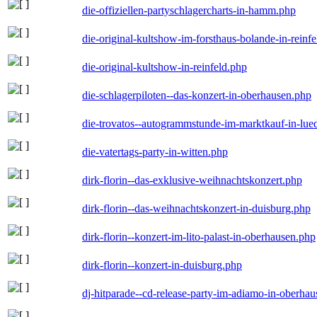
die-offiziellen-partyschlagercharts-in-hamm.php
die-original-kultshow-im-forsthaus-bolande-in-reinf
die-original-kultshow-in-reinfeld.php
die-schlagerpiloten--das-konzert-in-oberhausen.php
die-trovatos--autogrammstunde-im-marktkauf-in-lu
die-vatertags-party-in-witten.php
dirk-florin--das-exklusive-weihnachtskonzert.php
dirk-florin--das-weihnachtskonzert-in-duisburg.php
dirk-florin--konzert-im-lito-palast-in-oberhausen.php
dirk-florin--konzert-in-duisburg.php
dj-hitparade--cd-release-party-im-adiamo-in-oberha