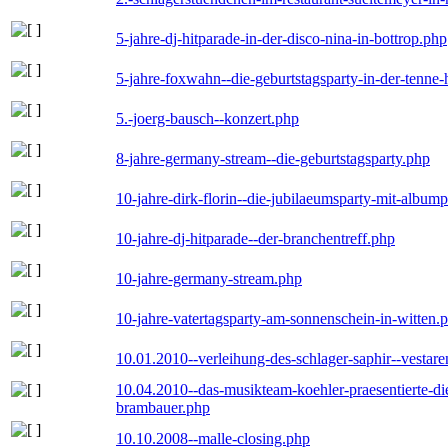
5-jahre-dj-hitparade-in-der-disco-nina-in-bottrop.php
5-jahre-foxwahn--die-geburtstagsparty-in-der-tenn
5.-joerg-bausch--konzert.php
8-jahre-germany-stream--die-geburtstagsparty.php
10-jahre-dirk-florin--die-jubilaeumsparty-mit-album
10-jahre-dj-hitparade--der-branchentreff.php
10-jahre-germany-stream.php
10-jahre-vatertagsparty-am-sonnenschein-in-witten.
10.01.2010--verleihung-des-schlager-saphir--vestar
10.04.2010--das-musikteam-koehler-praesentierte-di
brambauer.php
10.10.2008--malle-closing.php