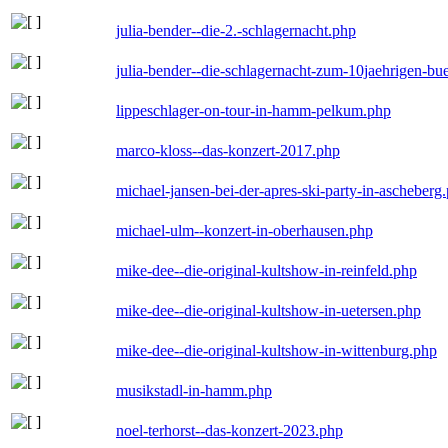
julia-bender--die-2.-schlagernacht.php
julia-bender--die-schlagernacht-zum-10jaehrigen-b
lippeschlager-on-tour-in-hamm-pelkum.php
marco-kloss--das-konzert-2017.php
michael-jansen-bei-der-apres-ski-party-in-ascheberg
michael-ulm--konzert-in-oberhausen.php
mike-dee--die-original-kultshow-in-reinfeld.php
mike-dee--die-original-kultshow-in-uetersen.php
mike-dee--die-original-kultshow-in-wittenburg.php
musikstadl-in-hamm.php
noel-terhorst--das-konzert-2023.php