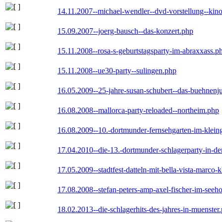
14.11.2007--michael-wendler--dvd-vorstellung--kin
15.09.2007--joerg-bausch--das-konzert.php
15.11.2008--rosa-s-geburtstagsparty-im-abraxxass.p
15.11.2008--ue30-party--sulingen.php
16.05.2009--25-jahre-susan-schubert--das-buehnenj
16.08.2008--mallorca-party-reloaded--northeim.php
16.08.2009--10.-dortmunder-fernsehgarten-im-klein
17.04.2010--die-13.-dortmunder-schlagerparty-in-der
17.05.2009--stadtfest-datteln-mit-bella-vista-marco-
17.08.2008--stefan-peters-amp-axel-fischer-im-seeho
18.02.2013--die-schlagerhits-des-jahres-in-muenster