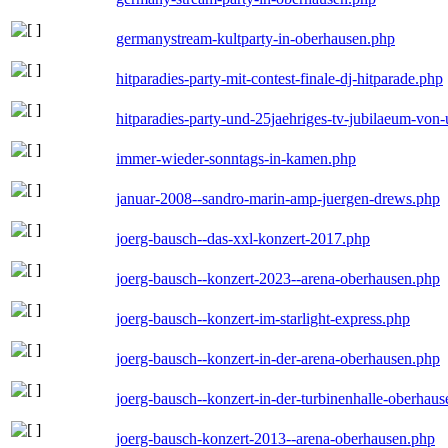
germanystream-kultparty-in-oberhausen.php
hitparadies-party-mit-contest-finale-dj-hitparade.php
hitparadies-party-und-25jaehriges-tv-jubilaeum-vo
immer-wieder-sonntags-in-kamen.php
januar-2008--sandro-marin-amp-juergen-drews.php
joerg-bausch--das-xxl-konzert-2017.php
joerg-bausch--konzert-2023--arena-oberhausen.php
joerg-bausch--konzert-im-starlight-express.php
joerg-bausch--konzert-in-der-arena-oberhausen.php
joerg-bausch--konzert-in-der-turbinenhalle-oberhau
joerg-bausch-konzert-2013--arena-oberhausen.php