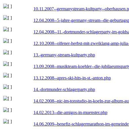
10.11.2007--germanystream-kultparty--oberhausen.
12.04.2008--5-jahre-germany-stream--die-geburtags
12.04.2008--11.-dortmunder-schlagerparty-im-goldsa
12.10.2008--olfener-herbst-mit-zweiklang-amp-julia
13.-germany-stream-kultparty.php
13.09.2008--musikteam-koehler--die-jubilaeumspart
13.12.2008--apres-ski-hits-in-st.-anton.php
14.-dortmunder-schlagerparty.php
14.02.2008--nic-im-tonstudio-in-koeln-zur-album-a
14.02.2013--die-amigos-in-muenster.php
14.06.2009--benefiz-schlagermarathon-im-gemeindes