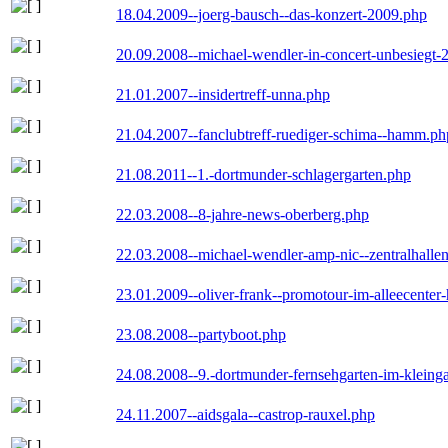
18.04.2009--joerg-bausch--das-konzert-2009.php
20.09.2008--michael-wendler-in-concert-unbesiegt-
21.01.2007--insidertreff-unna.php
21.04.2007--fanclubtreff-ruediger-schima--hamm.ph
21.08.2011--1.-dortmunder-schlagergarten.php
22.03.2008--8-jahre-news-oberberg.php
22.03.2008--michael-wendler-amp-nic--zentralhall
23.01.2009--oliver-frank--promotour-im-alleecente
23.08.2008--partyboot.php
24.08.2008--9.-dortmunder-fernsehgarten-im-kleinga
24.11.2007--aidsgala--castrop-rauxel.php