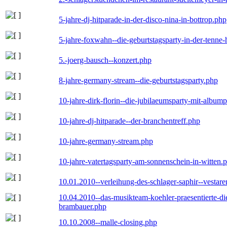
5-jahre-dj-hitparade-in-der-disco-nina-in-bottrop.php
5-jahre-foxwahn--die-geburtstagsparty-in-der-tenn
5.-joerg-bausch--konzert.php
8-jahre-germany-stream--die-geburtstagsparty.php
10-jahre-dirk-florin--die-jubilaeumsparty-mit-album
10-jahre-dj-hitparade--der-branchentreff.php
10-jahre-germany-stream.php
10-jahre-vatertagsparty-am-sonnenschein-in-witten.
10.01.2010--verleihung-des-schlager-saphir--vestar
10.04.2010--das-musikteam-koehler-praesentierte-di
brambauer.php
10.10.2008--malle-closing.php