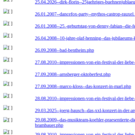
25.04.2026--dirk-florin--25jaehriges-buehnenjublaeu
26.01.2007--dancefox-party--mythos-castrop-rauxel
26.01.2008--25.-geburtstag-von-denny-fabian--die-fei
26.04.2008--10-jahre-olaf-henning--das-jubilaeums-
26.09.2008--bad-bentheim.php
27.08.2010--impressionen-von-ein-festival-der-lieb
27.09.2008--arnsberger-oktoberfest.php
27.09.2008--marco-kloss--das-konzert-in-marl.php
28.08.2010--impressionen-von-ein-festival-der-lieb
29.03.2025--joerg-bausch--das-xxl-konzert-in-der-a
29.08.2009--das-musikteam-koehler-praesentierte-di
brambauer.php
29.08.2010--impressionen-von-ein-festival-der-lieb