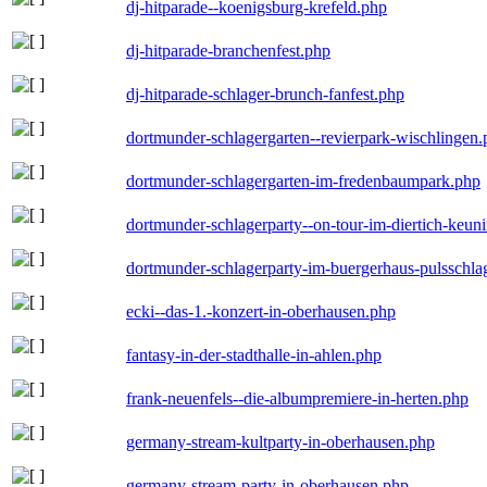
dj-hitparade--koenigsburg-krefeld.php
dj-hitparade-branchenfest.php
dj-hitparade-schlager-brunch-fanfest.php
dortmunder-schlagergarten--revierpark-wischlingen
dortmunder-schlagergarten-im-fredenbaumpark.php
dortmunder-schlagerparty--on-tour-im-diertich-keu
dortmunder-schlagerparty-im-buergerhaus-pulsschla
ecki--das-1.-konzert-in-oberhausen.php
fantasy-in-der-stadthalle-in-ahlen.php
frank-neuenfels--die-albumpremiere-in-herten.php
germany-stream-kultparty-in-oberhausen.php
germany-stream-party-in-oberhausen.php