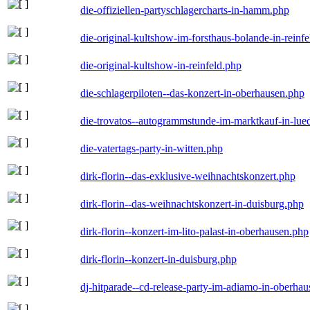
die-offiziellen-partyschlagercharts-in-hamm.php
die-original-kultshow-im-forsthaus-bolande-in-reinf
die-original-kultshow-in-reinfeld.php
die-schlagerpiloten--das-konzert-in-oberhausen.php
die-trovatos--autogrammstunde-im-marktkauf-in-lu
die-vatertags-party-in-witten.php
dirk-florin--das-exklusive-weihnachtskonzert.php
dirk-florin--das-weihnachtskonzert-in-duisburg.php
dirk-florin--konzert-im-lito-palast-in-oberhausen.php
dirk-florin--konzert-in-duisburg.php
dj-hitparade--cd-release-party-im-adiamo-in-oberha