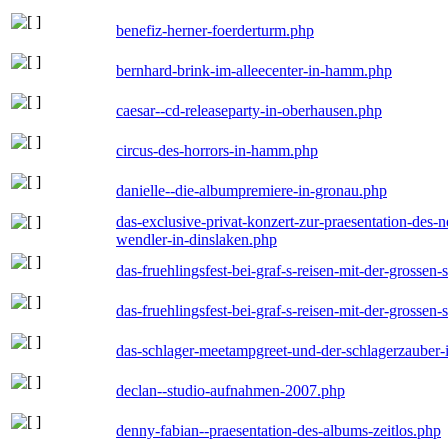
benefiz-herner-foerderturm.php
bernhard-brink-im-alleecenter-in-hamm.php
caesar--cd-releaseparty-in-oberhausen.php
circus-des-horrors-in-hamm.php
danielle--die-albumpremiere-in-gronau.php
das-exclusive-privat-konzert-zur-praesentation-des
wendler-in-dinslaken.php
das-fruehlingsfest-bei-graf-s-reisen-mit-der-grossen-
das-fruehlingsfest-bei-graf-s-reisen-mit-der-grossen-
das-schlager-meetampgreet-und-der-schlagerzauber-
declan--studio-aufnahmen-2007.php
denny-fabian--praesentation-des-albums-zeitlos.php