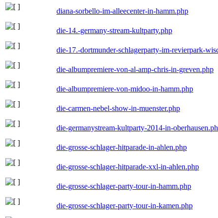
diana-sorbello-im-alleecenter-in-hamm.php
die-14.-germany-stream-kultparty.php
die-17.-dortmunder-schlagerparty-im-revierpark-wis
die-albumpremiere-von-al-amp-chris-in-greven.php
die-albumpremiere-von-midoo-in-hamm.php
die-carmen-nebel-show-in-muenster.php
die-germanystream-kultparty-2014-in-oberhausen.p
die-grosse-schlager-hitparade-in-ahlen.php
die-grosse-schlager-hitparade-xxl-in-ahlen.php
die-grosse-schlager-party-tour-in-hamm.php
die-grosse-schlager-party-tour-in-kamen.php