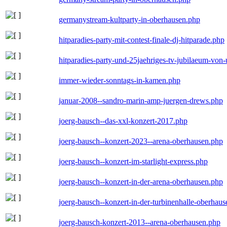
germanystream-kultparty-in-oberhausen.php
hitparadies-party-mit-contest-finale-dj-hitparade.php
hitparadies-party-und-25jaehriges-tv-jubilaeum-vo
immer-wieder-sonntags-in-kamen.php
januar-2008--sandro-marin-amp-juergen-drews.php
joerg-bausch--das-xxl-konzert-2017.php
joerg-bausch--konzert-2023--arena-oberhausen.php
joerg-bausch--konzert-im-starlight-express.php
joerg-bausch--konzert-in-der-arena-oberhausen.php
joerg-bausch--konzert-in-der-turbinenhalle-oberhau
joerg-bausch-konzert-2013--arena-oberhausen.php