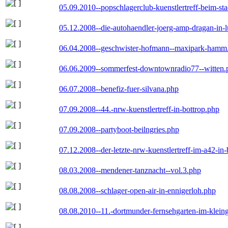
05.09.2010--popschlagerclub-kuenstlertreff-beim-sta
05.12.2008--die-autohaendler-joerg-amp-dragan-in-
06.04.2008--geschwister-hofmann--maxipark-hamm
06.06.2009--sommerfest-downtownradio77--witten.
06.07.2008--benefiz-fuer-silvana.php
07.09.2008--44.-nrw-kuenstlertreff-in-bottrop.php
07.09.2008--partyboot-beilngries.php
07.12.2008--der-letzte-nrw-kuenstlertreff-im-a42-in-
08.03.2008--mendener-tanznacht--vol.3.php
08.08.2008--schlager-open-air-in-ennigerloh.php
08.08.2010--11.-dortmunder-fernsehgarten-im-klein