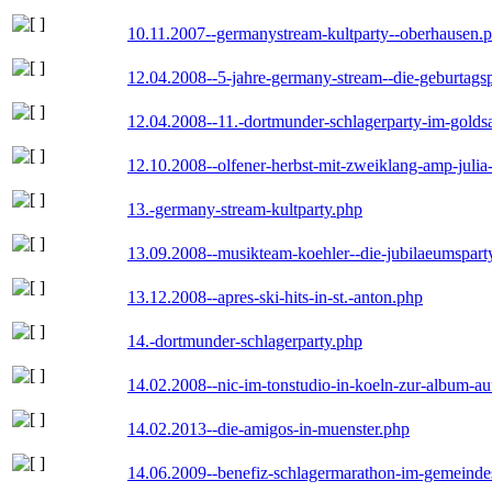
10.11.2007--germanystream-kultparty--oberhausen.
12.04.2008--5-jahre-germany-stream--die-geburtags
12.04.2008--11.-dortmunder-schlagerparty-im-goldsa
12.10.2008--olfener-herbst-mit-zweiklang-amp-julia
13.-germany-stream-kultparty.php
13.09.2008--musikteam-koehler--die-jubilaeumspart
13.12.2008--apres-ski-hits-in-st.-anton.php
14.-dortmunder-schlagerparty.php
14.02.2008--nic-im-tonstudio-in-koeln-zur-album-a
14.02.2013--die-amigos-in-muenster.php
14.06.2009--benefiz-schlagermarathon-im-gemeindes