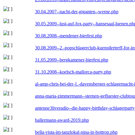
30.04.2007--nacht-der-giganten--werne.php
30.05.2009--lust-auf-fox-party--hansesaal-luenen.ph
30.08.2008--mendener-bierfest.php
30.08.2009--2.-popschlagerclub-kuenstlertreff-for-i
31.05.2009--bergkamener-bierfest.php
31.10.2008--koelsch-mallorca-party.php
al-amp-chris-bei-der-1.-davensberger-schlagernacht
anna-maria-zimmermann--sternen-gefluester-clubtou
antenne3liveradio--die-happy-birthday-schlagerpart
ballermann-award-2019.php
bella-vista-im-tanzlokal-nina-in-bottrop.php