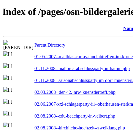
Index of /pages/osn-bildergaleri
Nam
Parent Directory
01.05.2007--matthias-carras-fanclubtreffen-im-kron
01.11.2008--mallorca-abschlussparty-in-hamm.php
01.11.2008--saisonabschlussparty-im-dorf-muenster
02.03.2008--der-42.-nrw-kuenstlertreff.php
02.06.2007-xxl-schlagerparty-iii--oberhausen-sterkr
02.08.2008--cdu-beachparty-in-velbert.php
02.08.2008--kirchliche-hochzeit--zweiklang.php