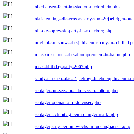
oberhausen-feiert-im-stadion-niederrhein.php
olaf-henning--die-grosse-party-zum-20jaehrigen-bu
olli-ole--apres-ski-party-in-ascheberg.php
original-kultshow--die-jubilaeumsparty-in-reinfeld.p
rene-kretschmer--die-albumpremiere-in-hamm.php
rosas-birthday-party-2007.php
sandy-christen--das-15jaehrige-buehnenjubilaeum-m
schlager-am-see-am-silbersee-in-haltern.php
schlager-openair-am-klutensee.php
schlagernachmittag-beim-enniger-markt.php
schlagerparty-bei-mittwochs-in-luedinghausen.php