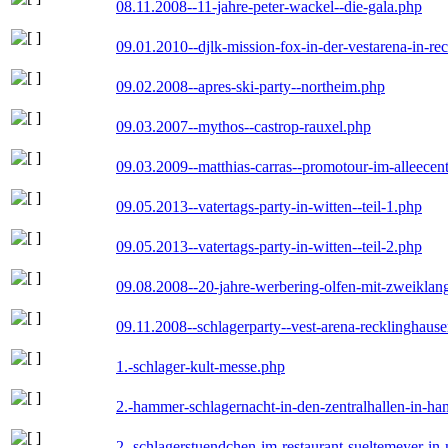
08.11.2008--11-jahre-peter-wackel--die-gala.php
09.01.2010--djlk-mission-fox-in-der-vestarena-in-re
09.02.2008--apres-ski-party--northeim.php
09.03.2007--mythos--castrop-rauxel.php
09.03.2009--matthias-carras--promotour-im-alleece
09.05.2013--vatertags-party-in-witten--teil-1.php
09.05.2013--vatertags-party-in-witten--teil-2.php
09.08.2008--20-jahre-werbering-olfen-mit-zweiklan
09.11.2008--schlagerparty--vest-arena-recklinghaus
1.-schlager-kult-messe.php
2.-hammer-schlagernacht-in-den-zentralhallen-in-h
2.-schlagerstuendchen-im-restaurant-sueltemeyer-in