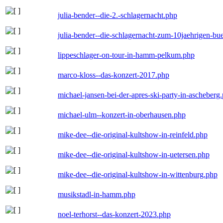
julia-bender--die-2.-schlagernacht.php
julia-bender--die-schlagernacht-zum-10jaehrigen-b
lippeschlager-on-tour-in-hamm-pelkum.php
marco-kloss--das-konzert-2017.php
michael-jansen-bei-der-apres-ski-party-in-ascheberg
michael-ulm--konzert-in-oberhausen.php
mike-dee--die-original-kultshow-in-reinfeld.php
mike-dee--die-original-kultshow-in-uetersen.php
mike-dee--die-original-kultshow-in-wittenburg.php
musikstadl-in-hamm.php
noel-terhorst--das-konzert-2023.php