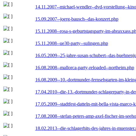
14.11.2007--michael-wendler--dvd-vorstellung--kin
15.09.2007--joerg-bausch--das-konzert.php
15.11.2008--rosa-s-geburtstagsparty-im-abraxxass.p
15.11.2008--ue30-party--sulingen.php
16.05.2009--25-jahre-susan-schubert--das-buehnenj
16.08.2008--mallorca-party-reloaded--northeim.php
16.08.2009--10.-dortmunder-fernsehgarten-im-klein
17.04.2010--die-13.-dortmunder-schlagerparty-in-der
17.05.2009--stadtfest-datteln-mit-bella-vista-marco-
17.08.2008--stefan-peters-amp-axel-fischer-im-seeho
18.02.2013--die-schlagerhits-des-jahres-in-muenster