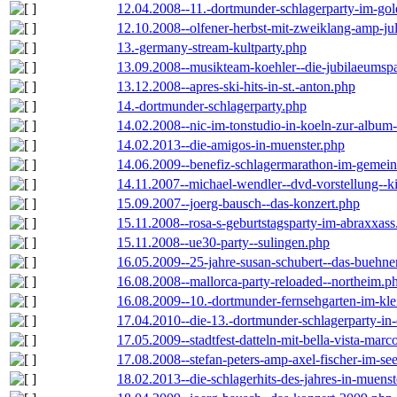
12.04.2008--11.-dortmunder-schlagerparty-im-gol
12.10.2008--olfener-herbst-mit-zweiklang-amp-jul
13.-germany-stream-kultparty.php
13.09.2008--musikteam-koehler--die-jubilaeumsp
13.12.2008--apres-ski-hits-in-st.-anton.php
14.-dortmunder-schlagerparty.php
14.02.2008--nic-im-tonstudio-in-koeln-zur-albu
14.02.2013--die-amigos-in-muenster.php
14.06.2009--benefiz-schlagermarathon-im-gemein
14.11.2007--michael-wendler--dvd-vorstellung--k
15.09.2007--joerg-bausch--das-konzert.php
15.11.2008--rosa-s-geburtstagsparty-im-abraxxass
15.11.2008--ue30-party--sulingen.php
16.05.2009--25-jahre-susan-schubert--das-buehn
16.08.2008--mallorca-party-reloaded--northeim.p
16.08.2009--10.-dortmunder-fernsehgarten-im-kle
17.04.2010--die-13.-dortmunder-schlagerparty-in-
17.05.2009--stadtfest-datteln-mit-bella-vista-marc
17.08.2008--stefan-peters-amp-axel-fischer-im-se
18.02.2013--die-schlagerhits-des-jahres-in-muenst