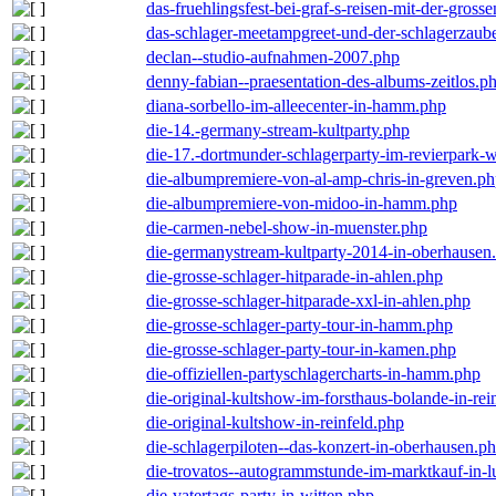
das-fruehlingsfest-bei-graf-s-reisen-mit-der-grosse
das-schlager-meetampgreet-und-der-schlagerzaub
declan--studio-aufnahmen-2007.php
denny-fabian--praesentation-des-albums-zeitlos.p
diana-sorbello-im-alleecenter-in-hamm.php
die-14.-germany-stream-kultparty.php
die-17.-dortmunder-schlagerparty-im-revierpark-
die-albumpremiere-von-al-amp-chris-in-greven.p
die-albumpremiere-von-midoo-in-hamm.php
die-carmen-nebel-show-in-muenster.php
die-germanystream-kultparty-2014-in-oberhausen
die-grosse-schlager-hitparade-in-ahlen.php
die-grosse-schlager-hitparade-xxl-in-ahlen.php
die-grosse-schlager-party-tour-in-hamm.php
die-grosse-schlager-party-tour-in-kamen.php
die-offiziellen-partyschlagercharts-in-hamm.php
die-original-kultshow-im-forsthaus-bolande-in-rei
die-original-kultshow-in-reinfeld.php
die-schlagerpiloten--das-konzert-in-oberhausen.p
die-trovatos--autogrammstunde-im-marktkauf-in-
die-vatertags-party-in-witten.php