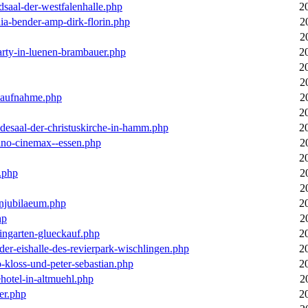
dsaal-der-westfalenhalle.php
2
ia-bender-amp-dirk-florin.php
2
2
arty-in-luenen-brambauer.php
2
2
2
m-aufnahme.php
2
2
desaal-der-christuskirche-in-hamm.php
2
ino-cinemax--essen.php
2
2
.php
2
2
enjubilaeum.php
2
hp
2
ingarten-glueckauf.php
2
der-eishalle-des-revierpark-wischlingen.php
2
o-kloss-und-peter-sebastian.php
2
ehotel-in-altmuehl.php
2
er.php
2