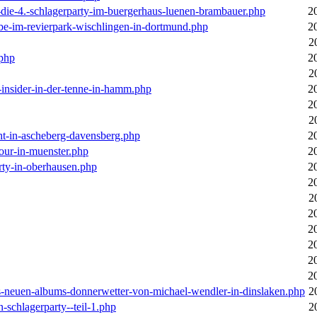
-die-4.-schlagerparty-im-buergerhaus-luenen-brambauer.php
2
ebe-im-revierpark-wischlingen-in-dortmund.php
2
2
.php
2
2
r-insider-in-der-tenne-in-hamm.php
2
2
2
cht-in-ascheberg-davensberg.php
2
our-in-muenster.php
2
rty-in-oberhausen.php
2
2
2
2
2
2
2
2
des-neuen-albums-donnerwetter-von-michael-wendler-in-dinslaken.php
2
n-schlagerparty--teil-1.php
2