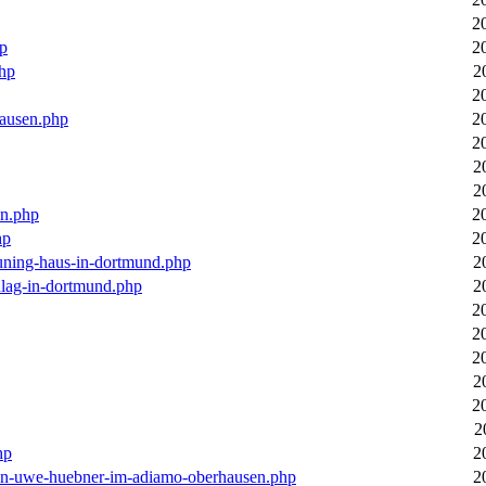
2
hp
2
php
2
2
hausen.php
2
2
2
2
en.php
2
hp
2
euning-haus-in-dortmund.php
2
hlag-in-dortmund.php
2
2
2
2
2
2
2
hp
2
-von-uwe-huebner-im-adiamo-oberhausen.php
2