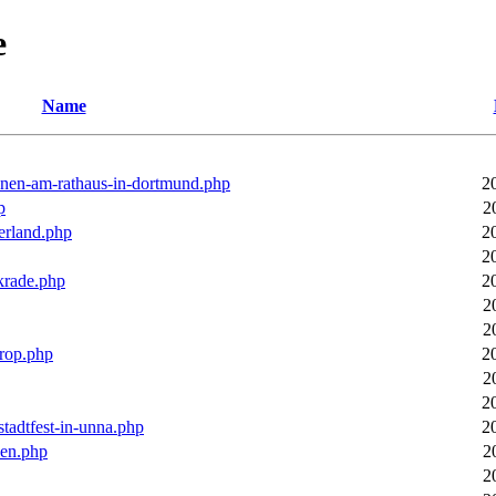
e
Name
ronen-am-rathaus-in-dortmund.php
2
p
2
erland.php
2
2
rkrade.php
2
2
2
trop.php
2
2
2
stadtfest-in-unna.php
2
pen.php
2
2