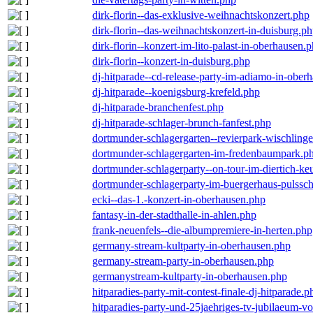
dirk-florin--das-exklusive-weihnachtskonzert.php
dirk-florin--das-weihnachtskonzert-in-duisburg.p
dirk-florin--konzert-im-lito-palast-in-oberhausen.
dirk-florin--konzert-in-duisburg.php
dj-hitparade--cd-release-party-im-adiamo-in-ober
dj-hitparade--koenigsburg-krefeld.php
dj-hitparade-branchenfest.php
dj-hitparade-schlager-brunch-fanfest.php
dortmunder-schlagergarten--revierpark-wischling
dortmunder-schlagergarten-im-fredenbaumpark.p
dortmunder-schlagerparty--on-tour-im-diertich-k
dortmunder-schlagerparty-im-buergerhaus-pulssc
ecki--das-1.-konzert-in-oberhausen.php
fantasy-in-der-stadthalle-in-ahlen.php
frank-neuenfels--die-albumpremiere-in-herten.php
germany-stream-kultparty-in-oberhausen.php
germany-stream-party-in-oberhausen.php
germanystream-kultparty-in-oberhausen.php
hitparadies-party-mit-contest-finale-dj-hitparade.p
hitparadies-party-und-25jaehriges-tv-jubilaeum