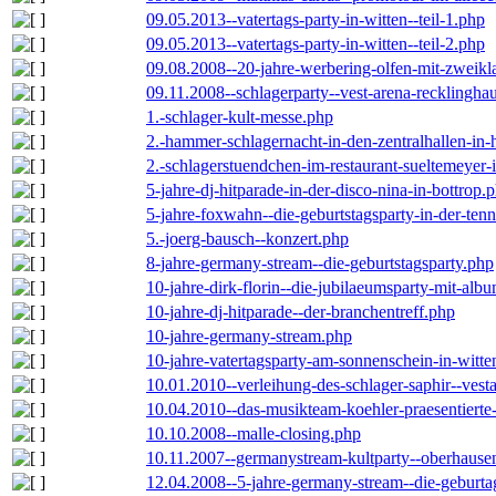
09.05.2013--vatertags-party-in-witten--teil-1.php
09.05.2013--vatertags-party-in-witten--teil-2.php
09.08.2008--20-jahre-werbering-olfen-mit-zweikl
09.11.2008--schlagerparty--vest-arena-recklingha
1.-schlager-kult-messe.php
2.-hammer-schlagernacht-in-den-zentralhallen-i
2.-schlagerstuendchen-im-restaurant-sueltemeyer-
5-jahre-dj-hitparade-in-der-disco-nina-in-bottrop.
5-jahre-foxwahn--die-geburtstagsparty-in-der-te
5.-joerg-bausch--konzert.php
8-jahre-germany-stream--die-geburtstagsparty.php
10-jahre-dirk-florin--die-jubilaeumsparty-mit-al
10-jahre-dj-hitparade--der-branchentreff.php
10-jahre-germany-stream.php
10-jahre-vatertagsparty-am-sonnenschein-in-witte
10.01.2010--verleihung-des-schlager-saphir--vest
10.04.2010--das-musikteam-koehler-praesentierte
10.10.2008--malle-closing.php
10.11.2007--germanystream-kultparty--oberhause
12.04.2008--5-jahre-germany-stream--die-geburta