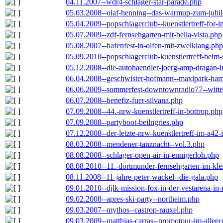
04.11.2007--wdr4-schlager-star-parade.php
05.03.2008--olaf-henning--das-warmup-zum-jubi
05.04.2009--popschlagerclub--kuenstlertreff-for-i
05.07.2009--zdf-fernsehgarten-mit-bella-vista.php
05.08.2007--hafenfest-in-olfen-mit-zweiklang.php
05.09.2010--popschlagerclub-kuenstlertreff-beim-
05.12.2008--die-autohaendler-joerg-amp-dragan-
06.04.2008--geschwister-hofmann--maxipark-ha
06.06.2009--sommerfest-downtownradio77--witt
06.07.2008--benefiz-fuer-silvana.php
07.09.2008--44.-nrw-kuenstlertreff-in-bottrop.php
07.09.2008--partyboot-beilngries.php
07.12.2008--der-letzte-nrw-kuenstlertreff-im-a42-
08.03.2008--mendener-tanznacht--vol.3.php
08.08.2008--schlager-open-air-in-ennigerloh.php
08.08.2010--11.-dortmunder-fernsehgarten-im-kle
08.11.2008--11-jahre-peter-wackel--die-gala.php
09.01.2010--djlk-mission-fox-in-der-vestarena-in
09.02.2008--apres-ski-party--northeim.php
09.03.2007--mythos--castrop-rauxel.php
09.03.2009--matthias-carras--promotour-im-alle