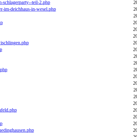
n-schlagerparty--teil-2.php
2
er-im-deichhaus-in-wesel.php
2
2
hp
2
2
2
wischlingen.php
2
hp
2
2
2
.php
2
2
2
2
2
2
nfeld.php
2
2
hp
2
luedinghausen.php
2
2