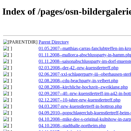
Index of /pages/osn-bildergaleri
Parent Directory
01.05.2007--matthias-carras-fanclubtreffen-im-k
01.11.2008--mallorca-abschlussparty-in-hamm.ph
01.11.2008--saisonabschlussparty-im-dorf-muenst
02.03.2008--der-42.-nrw-kuenstlertreff.php
02.06.2007-xxl-schlagerparty-iii--oberhausen-ste
02.08.2008--cdu-beachparty-in-velbert.php
02.08.2008--kirchliche-hochzeit--zweiklang.php
02.09.2007--40.-nrw-kuenstlertreff-im-a42-in-bot
02.12.2007--10-jahre-nrw-kuenstlertreff.php
04.03.2007-nrw-kuenstlertreff-in-bottrop.php
04.09.2010--popschlagerclub-kuenstlertreff-beim-
04.10.2008--mike-dee-s-original-kultshow-in-zar
04.10.2008--stadthalle-northeim.php