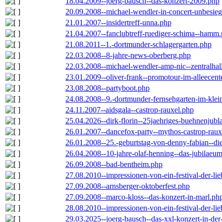
18.04.2009--joerg-bausch--das-konzert-2009.php
20.09.2008--michael-wendler-in-concert-unbesie
21.01.2007--insidertreff-unna.php
21.04.2007--fanclubtreff-ruediger-schima--hamm
21.08.2011--1.-dortmunder-schlagergarten.php
22.03.2008--8-jahre-news-oberberg.php
22.03.2008--michael-wendler-amp-nic--zentralha
23.01.2009--oliver-frank--promotour-im-alleece
23.08.2008--partyboot.php
24.08.2008--9.-dortmunder-fernsehgarten-im-klei
24.11.2007--aidsgala--castrop-rauxel.php
25.04.2026--dirk-florin--25jaehriges-buehnenjubl
26.01.2007--dancefox-party--mythos-castrop-raux
26.01.2008--25.-geburtstag-von-denny-fabian--die-
26.04.2008--10-jahre-olaf-henning--das-jubilaeu
26.09.2008--bad-bentheim.php
27.08.2010--impressionen-von-ein-festival-der-li
27.09.2008--arnsberger-oktoberfest.php
27.09.2008--marco-kloss--das-konzert-in-marl.ph
28.08.2010--impressionen-von-ein-festival-der-li
29.03.2025--joerg-bausch--das-xxl-konzert-in-de