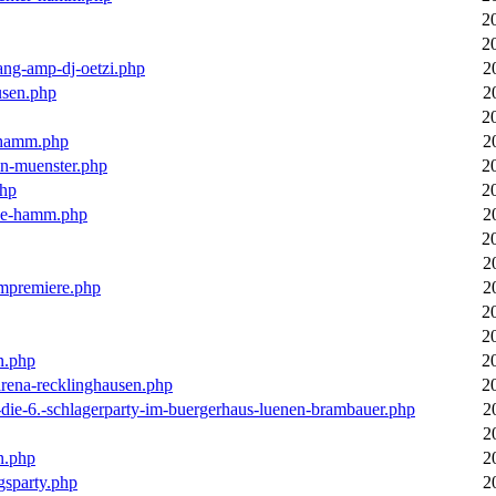
2
2
ang-amp-dj-oetzi.php
2
usen.php
2
2
n-hamm.php
2
in-muenster.php
2
php
2
nne-hamm.php
2
2
2
bumpremiere.php
2
2
2
n.php
2
arena-recklinghausen.php
2
-die-6.-schlagerparty-im-buergerhaus-luenen-brambauer.php
2
2
n.php
2
gsparty.php
2