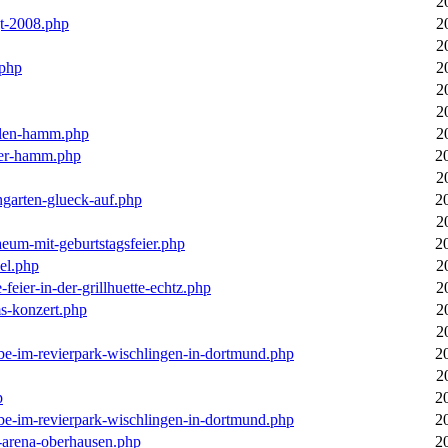
2
gt-2008.php
2
2
.php
2
2
2
llen-hamm.php
2
nter-hamm.php
2
2
ngarten-glueck-auf.php
2
2
aeum-mit-geburtstagsfeier.php
2
el.php
2
feier-in-der-grillhuette-echtz.php
2
ms-konzert.php
2
2
ebe-im-revierpark-wischlingen-in-dortmund.php
2
2
p
2
ebe-im-revierpark-wischlingen-in-dortmund.php
2
r-arena-oberhausen.php
2