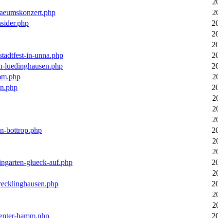
2
laeumskonzert.php
2
nsider.php
2
2
2
stadtfest-in-unna.php
2
in-luedinghausen.php
2
mm.php
2
en.php
2
2
2
2
in-bottrop.php
2
2
2
ingarten-glueck-auf.php
2
2
-recklinghausen.php
2
2
2
ecenter-hamm.php
2