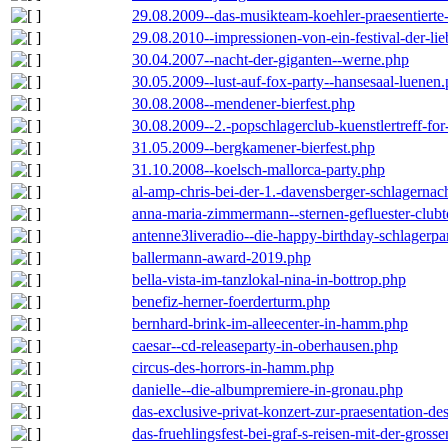
29.08.2009--das-musikteam-koehler-praesentierte
29.08.2010--impressionen-von-ein-festival-der-li
30.04.2007--nacht-der-giganten--werne.php
30.05.2009--lust-auf-fox-party--hansesaal-luenen
30.08.2008--mendener-bierfest.php
30.08.2009--2.-popschlagerclub-kuenstlertreff-fo
31.05.2009--bergkamener-bierfest.php
31.10.2008--koelsch-mallorca-party.php
al-amp-chris-bei-der-1.-davensberger-schlagerna
anna-maria-zimmermann--sternen-gefluester-clubt
antenne3liveradio--die-happy-birthday-schlagerpa
ballermann-award-2019.php
bella-vista-im-tanzlokal-nina-in-bottrop.php
benefiz-herner-foerderturm.php
bernhard-brink-im-alleecenter-in-hamm.php
caesar--cd-releaseparty-in-oberhausen.php
circus-des-horrors-in-hamm.php
danielle--die-albumpremiere-in-gronau.php
das-exclusive-privat-konzert-zur-praesentation-
das-fruehlingsfest-bei-graf-s-reisen-mit-der-grosse