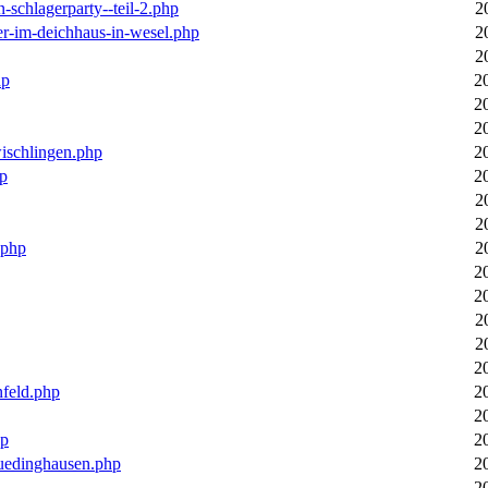
n-schlagerparty--teil-2.php
2
er-im-deichhaus-in-wesel.php
2
2
hp
2
2
2
wischlingen.php
2
hp
2
2
2
.php
2
2
2
2
2
2
nfeld.php
2
2
hp
2
luedinghausen.php
2
2