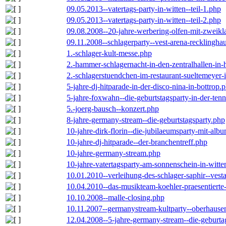
09.05.2013--vatertags-party-in-witten--teil-1.php
09.05.2013--vatertags-party-in-witten--teil-2.php
09.08.2008--20-jahre-werbering-olfen-mit-zweikl
09.11.2008--schlagerparty--vest-arena-recklingha
1.-schlager-kult-messe.php
2.-hammer-schlagernacht-in-den-zentralhallen-i
2.-schlagerstuendchen-im-restaurant-sueltemeyer-
5-jahre-dj-hitparade-in-der-disco-nina-in-bottrop.
5-jahre-foxwahn--die-geburtstagsparty-in-der-te
5.-joerg-bausch--konzert.php
8-jahre-germany-stream--die-geburtstagsparty.php
10-jahre-dirk-florin--die-jubilaeumsparty-mit-al
10-jahre-dj-hitparade--der-branchentreff.php
10-jahre-germany-stream.php
10-jahre-vatertagsparty-am-sonnenschein-in-witte
10.01.2010--verleihung-des-schlager-saphir--vest
10.04.2010--das-musikteam-koehler-praesentierte
10.10.2008--malle-closing.php
10.11.2007--germanystream-kultparty--oberhause
12.04.2008--5-jahre-germany-stream--die-geburta