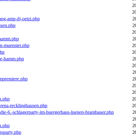
2
2
ang-amp-dj-oetzi.php
2
usen.php
2
2
n-hamm.php
2
in-muenster.php
2
php
2
nne-hamm.php
2
2
2
bumpremiere.php
2
2
2
n.php
2
arena-recklinghausen.php
2
-die-6.-schlagerparty-im-buergerhaus-luenen-brambauer.php
2
2
n.php
2
gsparty.php
2