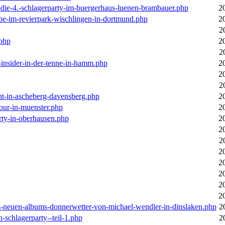
-die-4.-schlagerparty-im-buergerhaus-luenen-brambauer.php
2
ebe-im-revierpark-wischlingen-in-dortmund.php
2
2
.php
2
2
r-insider-in-der-tenne-in-hamm.php
2
2
2
cht-in-ascheberg-davensberg.php
2
our-in-muenster.php
2
rty-in-oberhausen.php
2
2
2
2
2
2
2
2
des-neuen-albums-donnerwetter-von-michael-wendler-in-dinslaken.php
2
n-schlagerparty--teil-1.php
2