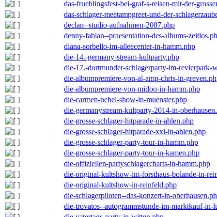
das-fruehlingsfest-bei-graf-s-reisen-mit-der-grosse
das-schlager-meetampgreet-und-der-schlagerzaub
declan--studio-aufnahmen-2007.php
denny-fabian--praesentation-des-albums-zeitlos.p
diana-sorbello-im-alleecenter-in-hamm.php
die-14.-germany-stream-kultparty.php
die-17.-dortmunder-schlagerparty-im-revierpark-
die-albumpremiere-von-al-amp-chris-in-greven.p
die-albumpremiere-von-midoo-in-hamm.php
die-carmen-nebel-show-in-muenster.php
die-germanystream-kultparty-2014-in-oberhausen
die-grosse-schlager-hitparade-in-ahlen.php
die-grosse-schlager-hitparade-xxl-in-ahlen.php
die-grosse-schlager-party-tour-in-hamm.php
die-grosse-schlager-party-tour-in-kamen.php
die-offiziellen-partyschlagercharts-in-hamm.php
die-original-kultshow-im-forsthaus-bolande-in-rei
die-original-kultshow-in-reinfeld.php
die-schlagerpiloten--das-konzert-in-oberhausen.p
die-trovatos--autogrammstunde-im-marktkauf-in-
die-vatertags-party-in-witten.php