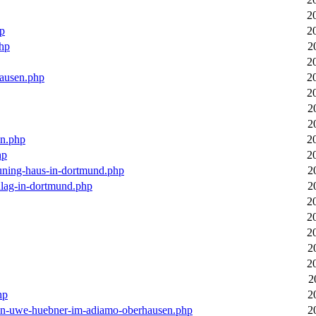
2
hp
2
php
2
2
hausen.php
2
2
2
2
en.php
2
hp
2
euning-haus-in-dortmund.php
2
hlag-in-dortmund.php
2
2
2
2
2
2
2
hp
2
-von-uwe-huebner-im-adiamo-oberhausen.php
2