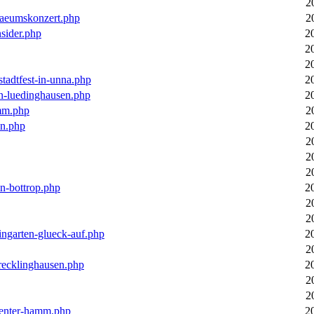
2
laeumskonzert.php
2
nsider.php
2
2
2
stadtfest-in-unna.php
2
in-luedinghausen.php
2
mm.php
2
en.php
2
2
2
2
in-bottrop.php
2
2
2
ingarten-glueck-auf.php
2
2
-recklinghausen.php
2
2
2
ecenter-hamm.php
2