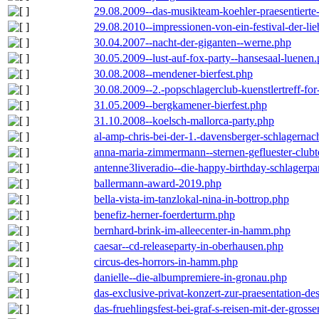
29.08.2009--das-musikteam-koehler-praesentierte
29.08.2010--impressionen-von-ein-festival-der-li
30.04.2007--nacht-der-giganten--werne.php
30.05.2009--lust-auf-fox-party--hansesaal-luenen
30.08.2008--mendener-bierfest.php
30.08.2009--2.-popschlagerclub-kuenstlertreff-fo
31.05.2009--bergkamener-bierfest.php
31.10.2008--koelsch-mallorca-party.php
al-amp-chris-bei-der-1.-davensberger-schlagerna
anna-maria-zimmermann--sternen-gefluester-clubt
antenne3liveradio--die-happy-birthday-schlagerpa
ballermann-award-2019.php
bella-vista-im-tanzlokal-nina-in-bottrop.php
benefiz-herner-foerderturm.php
bernhard-brink-im-alleecenter-in-hamm.php
caesar--cd-releaseparty-in-oberhausen.php
circus-des-horrors-in-hamm.php
danielle--die-albumpremiere-in-gronau.php
das-exclusive-privat-konzert-zur-praesentation-
das-fruehlingsfest-bei-graf-s-reisen-mit-der-grosse