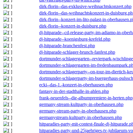
dirk-florin--das-exklusive-weihnachtskonzert.php
dirk-florin--das-weihnachtskonzert-in-duisburg.p
dirk-florin--konzert-im-lito-palast-in-oberhausen.
dirk-florin--konzert-in-duisburg.php
dj-hitparade--cd-release-party-im-adiamo-in-ober
dj-hitparade--koenigsburg-krefeld.php
dj-hitparade-branchenfest.php
dj-hitparade-schlager-brunch-fanfest.php
dortmunder-schlagergarten--revierpark-wischling
dortmunder-schlagergarten-im-fredenbaumpark.p
dortmunder-schlagerparty--on-tour-im-diertich-k
dortmunder-schlagerparty-im-buergerhaus-pulssc
ecki--das-1.-konzert-in-oberhausen.php
fantasy-in-der-stadthalle-in-ahlen.php
frank-neuenfels--die-albumpremiere-in-herten.php
germany-stream-kultparty-in-oberhausen.php
germany-stream-party-in-oberhausen.php
germanystream-kultparty-in-oberhausen.php
hitparadies-party-mit-contest-finale-dj-hitparade.p
hitparadies-party-und-25jaehriges-tv-jubilaeum