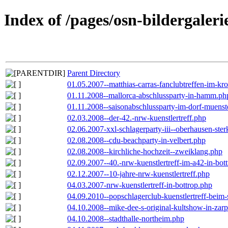
Index of /pages/osn-bildergaleri
Parent Directory
01.05.2007--matthias-carras-fanclubtreffen-im-k
01.11.2008--mallorca-abschlussparty-in-hamm.ph
01.11.2008--saisonabschlussparty-im-dorf-muenst
02.03.2008--der-42.-nrw-kuenstlertreff.php
02.06.2007-xxl-schlagerparty-iii--oberhausen-ste
02.08.2008--cdu-beachparty-in-velbert.php
02.08.2008--kirchliche-hochzeit--zweiklang.php
02.09.2007--40.-nrw-kuenstlertreff-im-a42-in-bot
02.12.2007--10-jahre-nrw-kuenstlertreff.php
04.03.2007-nrw-kuenstlertreff-in-bottrop.php
04.09.2010--popschlagerclub-kuenstlertreff-beim-
04.10.2008--mike-dee-s-original-kultshow-in-zar
04.10.2008--stadthalle-northeim.php