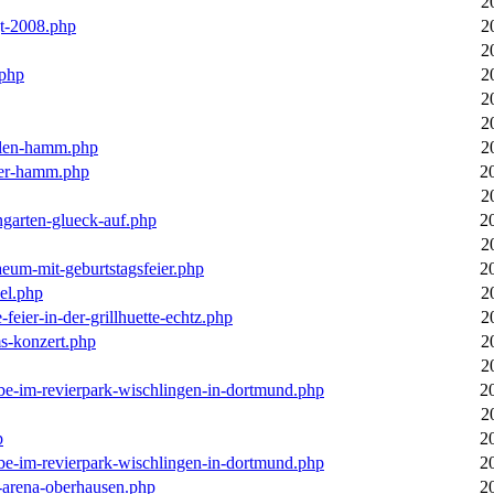
2
gt-2008.php
2
2
.php
2
2
2
llen-hamm.php
2
nter-hamm.php
2
2
ngarten-glueck-auf.php
2
2
aeum-mit-geburtstagsfeier.php
2
el.php
2
feier-in-der-grillhuette-echtz.php
2
ms-konzert.php
2
2
ebe-im-revierpark-wischlingen-in-dortmund.php
2
2
p
2
ebe-im-revierpark-wischlingen-in-dortmund.php
2
r-arena-oberhausen.php
2