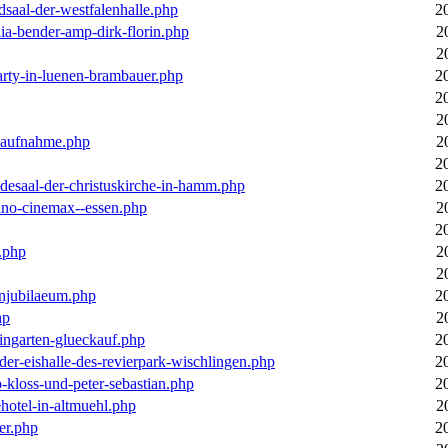
dsaal-der-westfalenhalle.php
2
ia-bender-amp-dirk-florin.php
2
2
arty-in-luenen-brambauer.php
2
2
2
m-aufnahme.php
2
2
desaal-der-christuskirche-in-hamm.php
2
ino-cinemax--essen.php
2
2
.php
2
2
enjubilaeum.php
2
hp
2
ingarten-glueckauf.php
2
der-eishalle-des-revierpark-wischlingen.php
2
o-kloss-und-peter-sebastian.php
2
ehotel-in-altmuehl.php
2
er.php
2