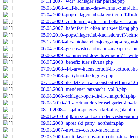
04.11.2007--wdr4-schlager-star-parade.php
05.03.2008--olaf-henning--das-warmup-zum-jubi
05.04.2009--popschlagerclub--kuenstlertreff-for-i
05.07.2009--zdf-fernsehgarten-mit-bella-vista.php
05.08.2007--hafenfest-in-olfen-mit-zweiklang.php
05.09.2010--popschlagerclub-kuenstlertreff-beim-
05.12.2008--die-autohaendler-joerg-amp-dragan-
06.04.2008--geschwister-hofmann--maxipark-ha
06.06.2009--sommerfest-downtownradio77--witt
06.07.2008--benefiz-fuer-silvana.php
07.09.2008--44.-nrw-kuenstlertreff-in-bottrop.php
07.09.2008--partyboot-beilngries.php
07.12.2008--der-letzte-nrw-kuenstlertreff-im-a42-
08.03.2008--mendener-tanznacht--vol.3.php
08.08.2008--schlager-open-air-in-ennigerloh.php
08.08.2010--11.-dortmunder-fernsehgarten-im-kle
08.11.2008--11-jahre-peter-wackel--die-gala.php
09.01.2010--djlk-mission-fox-in-der-vestarena-in
09.02.2008--apres-ski-party--northeim.php
09.03.2007--mythos--castrop-rauxel.php
09.03.2009--matthias-carras--promotour-im-alle