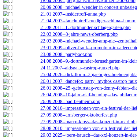
18.04.2009--joerg-bausch--das-konzert-2009.php
20.09.2008--michael-wendler-in-concert-unbesie
21.01.2007--insidertreff-unna.php
21.04.2007--fanclubtreff-ruediger-schima--hamm
21.08.2011--1.-dortmunder-schlagergarten.php
22.03.2008--8-jahre-news-oberberg.php
22.03.2008--michael-wendler-amp-nic--zentralha
23.01.2009--oliver-frank--promotour-im-alleece
23.08.2008--partyboot.php
24.08.2008--9.-dortmunder-fernsehgarten-im-klei
24.11.2007--aidsgala--castrop-rauxel.php
25.04.2026--dirk-florin--25jaehriges-buehnenjubl
26.01.2007--dancefox-party--mythos-castrop-raux
26.01.2008--25.-geburtstag-von-denny-fabian--die-
26.04.2008--10-jahre-olaf-henning--das-jubilaeu
26.09.2008--bad-bentheim.php
27.08.2010--impressionen-von-ein-festival-der-li
27.09.2008--arnsberger-oktoberfest.php
27.09.2008--marco-kloss--das-konzert-in-marl.ph
28.08.2010--impressionen-von-ein-festival-der-li
29.03.2025--joerg-bausch--das-xxl-konzert-in-de