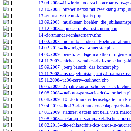
12.04.2008--11.-dortmunder-schlagerparty-im-gol
12.10.2008--olfener-herbst-mit-zweiklang-amp-jul
13.-germany-stream-kultparty.php
13.09.2008--musikteam-koehler--die-jubilaeumsp
13.12.2008--apres-ski-hits-in-st.-anton.php
14.-dortmunder-schlagerparty.php
14.02.2008--nic-im-tonstudio-in-koeln-zur-albu
14.02.2013--die-amigos-in-muenster.php
14.06.2009--benefiz-schlagermarathon-im-gemein
14.11.2007--michael-wendler--dvd-vorstellung--k
15.09.2007--joerg-bausch--das-konzert.php
15.11.2008--rosa-s-geburtstagsparty-im-abraxxass
15.11.2008--ue30-party--sulingen.php
16.05.2009--25-jahre-susan-schubert--das-buehn
16.08.2008--mallorca-party-reloaded--northeim.p
16.08.2009--10.-dortmunder-fernsehgarten-im-kle
17.04.2010--die-13.-dortmunder-schlagerparty-in-
17.05.2009--stadtfest-datteln-mit-bella-vista-marc
17.08.2008--stefan-peters-amp-axel-fischer-im-se
18.02.2013--die-schlagerhits-des-jahres-in-muenst