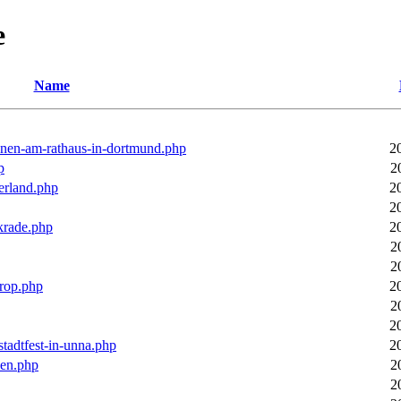
e
Name
ronen-am-rathaus-in-dortmund.php
2
p
2
erland.php
2
2
rkrade.php
2
2
2
trop.php
2
2
2
stadtfest-in-unna.php
2
pen.php
2
2