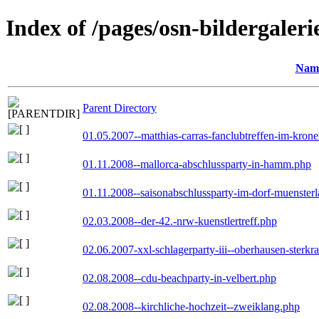
Index of /pages/osn-bildergaleri
Nam
Parent Directory
01.05.2007--matthias-carras-fanclubtreffen-im-kron
01.11.2008--mallorca-abschlussparty-in-hamm.php
01.11.2008--saisonabschlussparty-im-dorf-muenster
02.03.2008--der-42.-nrw-kuenstlertreff.php
02.06.2007-xxl-schlagerparty-iii--oberhausen-sterkr
02.08.2008--cdu-beachparty-in-velbert.php
02.08.2008--kirchliche-hochzeit--zweiklang.php