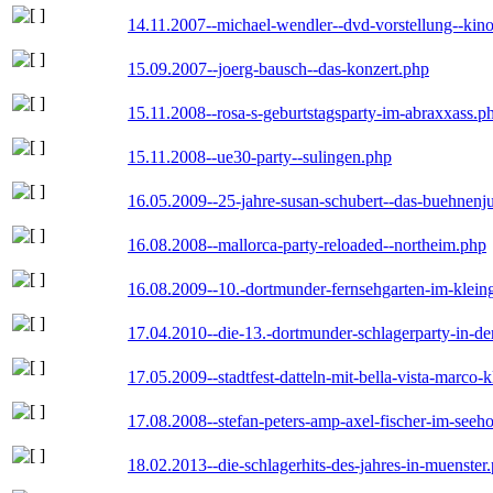
14.11.2007--michael-wendler--dvd-vorstellung--kin
15.09.2007--joerg-bausch--das-konzert.php
15.11.2008--rosa-s-geburtstagsparty-im-abraxxass.p
15.11.2008--ue30-party--sulingen.php
16.05.2009--25-jahre-susan-schubert--das-buehnenj
16.08.2008--mallorca-party-reloaded--northeim.php
16.08.2009--10.-dortmunder-fernsehgarten-im-klein
17.04.2010--die-13.-dortmunder-schlagerparty-in-der
17.05.2009--stadtfest-datteln-mit-bella-vista-marco-
17.08.2008--stefan-peters-amp-axel-fischer-im-seeho
18.02.2013--die-schlagerhits-des-jahres-in-muenster