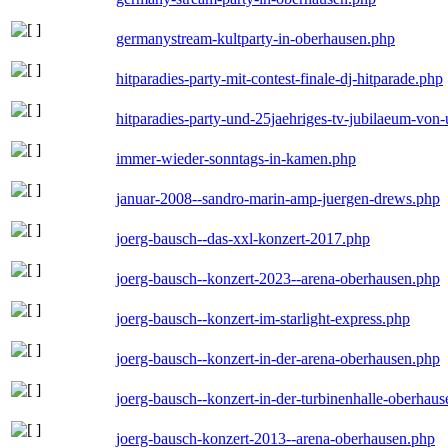
germanystream-kultparty-in-oberhausen.php
hitparadies-party-mit-contest-finale-dj-hitparade.php
hitparadies-party-und-25jaehriges-tv-jubilaeum-vo
immer-wieder-sonntags-in-kamen.php
januar-2008--sandro-marin-amp-juergen-drews.php
joerg-bausch--das-xxl-konzert-2017.php
joerg-bausch--konzert-2023--arena-oberhausen.php
joerg-bausch--konzert-im-starlight-express.php
joerg-bausch--konzert-in-der-arena-oberhausen.php
joerg-bausch--konzert-in-der-turbinenhalle-oberhau
joerg-bausch-konzert-2013--arena-oberhausen.php