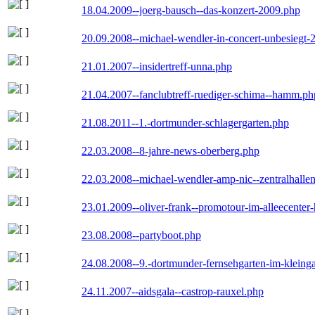
18.04.2009--joerg-bausch--das-konzert-2009.php
20.09.2008--michael-wendler-in-concert-unbesiegt-
21.01.2007--insidertreff-unna.php
21.04.2007--fanclubtreff-ruediger-schima--hamm.ph
21.08.2011--1.-dortmunder-schlagergarten.php
22.03.2008--8-jahre-news-oberberg.php
22.03.2008--michael-wendler-amp-nic--zentralhall
23.01.2009--oliver-frank--promotour-im-alleecente
23.08.2008--partyboot.php
24.08.2008--9.-dortmunder-fernsehgarten-im-kleinga
24.11.2007--aidsgala--castrop-rauxel.php