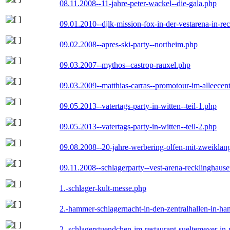
08.11.2008--11-jahre-peter-wackel--die-gala.php
09.01.2010--djlk-mission-fox-in-der-vestarena-in-re
09.02.2008--apres-ski-party--northeim.php
09.03.2007--mythos--castrop-rauxel.php
09.03.2009--matthias-carras--promotour-im-alleece
09.05.2013--vatertags-party-in-witten--teil-1.php
09.05.2013--vatertags-party-in-witten--teil-2.php
09.08.2008--20-jahre-werbering-olfen-mit-zweiklan
09.11.2008--schlagerparty--vest-arena-recklinghaus
1.-schlager-kult-messe.php
2.-hammer-schlagernacht-in-den-zentralhallen-in-h
2.-schlagerstuendchen-im-restaurant-sueltemeyer-in