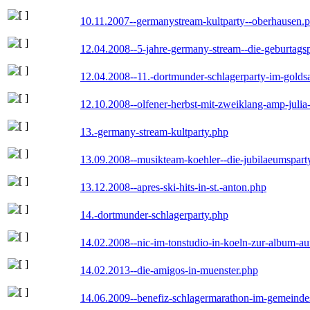
10.11.2007--germanystream-kultparty--oberhausen.
12.04.2008--5-jahre-germany-stream--die-geburtags
12.04.2008--11.-dortmunder-schlagerparty-im-goldsa
12.10.2008--olfener-herbst-mit-zweiklang-amp-julia
13.-germany-stream-kultparty.php
13.09.2008--musikteam-koehler--die-jubilaeumspart
13.12.2008--apres-ski-hits-in-st.-anton.php
14.-dortmunder-schlagerparty.php
14.02.2008--nic-im-tonstudio-in-koeln-zur-album-a
14.02.2013--die-amigos-in-muenster.php
14.06.2009--benefiz-schlagermarathon-im-gemeindes