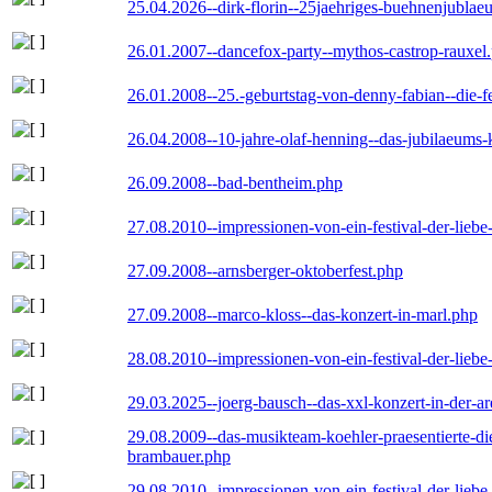
25.04.2026--dirk-florin--25jaehriges-buehnenjublaeu
26.01.2007--dancefox-party--mythos-castrop-rauxel
26.01.2008--25.-geburtstag-von-denny-fabian--die-fei
26.04.2008--10-jahre-olaf-henning--das-jubilaeums-
26.09.2008--bad-bentheim.php
27.08.2010--impressionen-von-ein-festival-der-lieb
27.09.2008--arnsberger-oktoberfest.php
27.09.2008--marco-kloss--das-konzert-in-marl.php
28.08.2010--impressionen-von-ein-festival-der-lieb
29.03.2025--joerg-bausch--das-xxl-konzert-in-der-a
29.08.2009--das-musikteam-koehler-praesentierte-di
brambauer.php
29.08.2010--impressionen-von-ein-festival-der-lieb