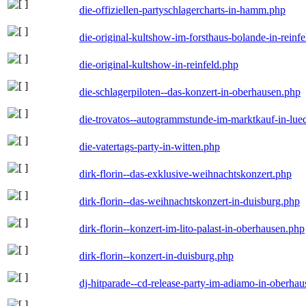
die-offiziellen-partyschlagercharts-in-hamm.php
die-original-kultshow-im-forsthaus-bolande-in-reinf
die-original-kultshow-in-reinfeld.php
die-schlagerpiloten--das-konzert-in-oberhausen.php
die-trovatos--autogrammstunde-im-marktkauf-in-lu
die-vatertags-party-in-witten.php
dirk-florin--das-exklusive-weihnachtskonzert.php
dirk-florin--das-weihnachtskonzert-in-duisburg.php
dirk-florin--konzert-im-lito-palast-in-oberhausen.php
dirk-florin--konzert-in-duisburg.php
dj-hitparade--cd-release-party-im-adiamo-in-oberha