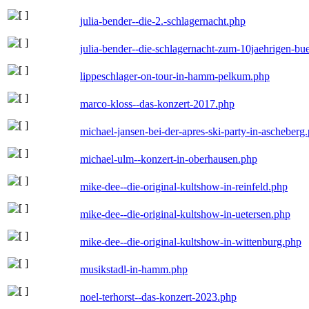
julia-bender--die-2.-schlagernacht.php
julia-bender--die-schlagernacht-zum-10jaehrigen-b
lippeschlager-on-tour-in-hamm-pelkum.php
marco-kloss--das-konzert-2017.php
michael-jansen-bei-der-apres-ski-party-in-ascheberg
michael-ulm--konzert-in-oberhausen.php
mike-dee--die-original-kultshow-in-reinfeld.php
mike-dee--die-original-kultshow-in-uetersen.php
mike-dee--die-original-kultshow-in-wittenburg.php
musikstadl-in-hamm.php
noel-terhorst--das-konzert-2023.php