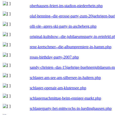
oberhausen-feiert-im-stadion-niederrhein.php
olaf-henning--die-grosse-party-zum-20jaehrigen-bu
olli-ole--apres-ski-party-in-ascheberg.php
original-kultshow--die-jubilaeumsparty-in-reinfeld.p
rene-kretschmer--die-albumpremiere-in-hamm.php
rosas-birthday-party-2007.php
sandy-christen--das-15jaehrige-buehnenjubilaeum-m
schlager-am-see-am-silbersee-in-haltern.php
schlager-openair-am-klutensee.php
schlagernachmittag-beim-enniger-markt.php
schlagerparty-bei-mittwochs-in-luedinghausen.php