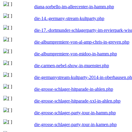
diana-sorbello-im-alleecenter-in-hamm.php
die-14.-germany-stream-kultparty.php
die-17.-dortmunder-schlagerparty-im-revierpark-wis
die-albumpremiere-von-al-amp-chris-in-greven.php
die-albumpremiere-von-midoo-in-hamm.php
die-carmen-nebel-show-in-muenster.php
die-germanystream-kultparty-2014-in-oberhausen.p
die-grosse-schlager-hitparade-in-ahlen.php
die-grosse-schlager-hitparade-xxl-in-ahlen.php
die-grosse-schlager-party-tour-in-hamm.php
die-grosse-schlager-party-tour-in-kamen.php