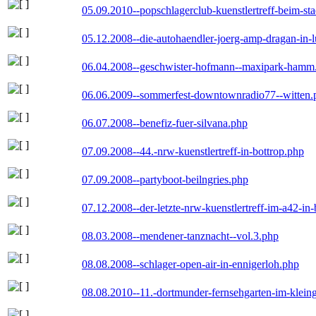
05.09.2010--popschlagerclub-kuenstlertreff-beim-sta
05.12.2008--die-autohaendler-joerg-amp-dragan-in-
06.04.2008--geschwister-hofmann--maxipark-hamm
06.06.2009--sommerfest-downtownradio77--witten.
06.07.2008--benefiz-fuer-silvana.php
07.09.2008--44.-nrw-kuenstlertreff-in-bottrop.php
07.09.2008--partyboot-beilngries.php
07.12.2008--der-letzte-nrw-kuenstlertreff-im-a42-in-
08.03.2008--mendener-tanznacht--vol.3.php
08.08.2008--schlager-open-air-in-ennigerloh.php
08.08.2010--11.-dortmunder-fernsehgarten-im-klein