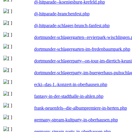
dj-hitparade--koenigsburg-krefeld.php
dj-hitparade-branchenfest.php
dj-hitparade-schlager-brunch-fanfest.php
dortmunder-schlagergarten--revierpark-wischlingen
dortmunder-schlagergarten-im-fredenbaumpark.php
dortmunder-schlagerparty--on-tour-im-diertich-keu
dortmunder-schlagerparty-im-buergerhaus-pulsschla
ecki--das-1.-konzert-in-oberhausen.php
fantasy-in-der-stadthalle-in-ahlen.php
frank-neuenfels--die-albumpremiere-in-herten.php
germany-stream-kultparty-in-oberhausen.php
germany-stream-party-in-oberhausen.php