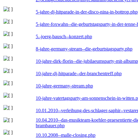
5-jahre-dj-hitparade-in-der-disco-nina-in-bottrop.php
5-jahre-foxwahn--die-geburtstagsparty-in-der-tenn
5.-joerg-bausch--konzert.php
8-jahre-germany-stream--die-geburtstagsparty.php
10-jahre-dirk-florin--die-jubilaeumsparty-mit-album
10-jahre-dj-hitparade--der-branchentreff.php
10-jahre-germany-stream.php
10-jahre-vatertagsparty-am-sonnenschein-in-witten.
10.01.2010--verleihung-des-schlager-saphir--vestar
10.04.2010--das-musikteam-koehler-praesentierte-di
brambauer.php
10.10.2008--malle-closing.php