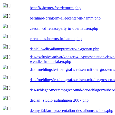
benefiz-herner-foerderturm.php
bernhard-brink-im-alleecenter-in-hamm.php
caesar--cd-releaseparty-in-oberhausen.php
circus-des-horrors-in-hamm.php
danielle--die-albumpremiere-in-gronau.php
das-exclusive-privat-konzert-zur-praesentation-des
wendler-in-dinslaken.php
das-fruehlingsfest-bei-graf-s-reisen-mit-der-grossen-
das-fruehlingsfest-bei-graf-s-reisen-mit-der-grossen-
das-schlager-meetampgreet-und-der-schlagerzauber-
declan--studio-aufnahmen-2007.php
denny-fabian--praesentation-des-albums-zeitlos.php