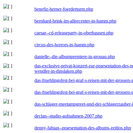
benefiz-herner-foerderturm.php
bernhard-brink-im-alleecenter-in-hamm.php
caesar--cd-releaseparty-in-oberhausen.php
circus-des-horrors-in-hamm.php
danielle--die-albumpremiere-in-gronau.php
das-exclusive-privat-konzert-zur-praesentation-des
wendler-in-dinslaken.php
das-fruehlingsfest-bei-graf-s-reisen-mit-der-grossen-
das-fruehlingsfest-bei-graf-s-reisen-mit-der-grossen-
das-schlager-meetampgreet-und-der-schlagerzauber-
declan--studio-aufnahmen-2007.php
denny-fabian--praesentation-des-albums-zeitlos.php