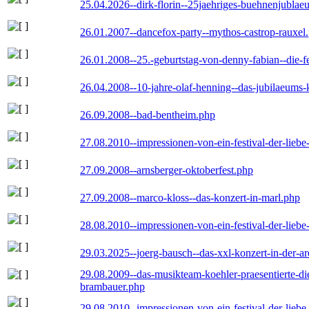
25.04.2026--dirk-florin--25jaehriges-buehnenjublaeu
26.01.2007--dancefox-party--mythos-castrop-rauxel
26.01.2008--25.-geburtstag-von-denny-fabian--die-fei
26.04.2008--10-jahre-olaf-henning--das-jubilaeums-
26.09.2008--bad-bentheim.php
27.08.2010--impressionen-von-ein-festival-der-lieb
27.09.2008--arnsberger-oktoberfest.php
27.09.2008--marco-kloss--das-konzert-in-marl.php
28.08.2010--impressionen-von-ein-festival-der-lieb
29.03.2025--joerg-bausch--das-xxl-konzert-in-der-a
29.08.2009--das-musikteam-koehler-praesentierte-di
brambauer.php
29.08.2010--impressionen-von-ein-festival-der-lieb