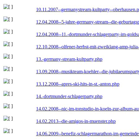
10.11.2007--germanystream-kultparty--oberhausen.
12.04.2008--5-jahre-germany-stream--die-geburtags
12.04.2008--11.-dortmunder-schlagerparty-im-goldsa
12.10.2008--olfener-herbst-mit-zweiklang-amp-julia
13.-germany-stream-kultparty.php
13.09.2008--musikteam-koehler--die-jubilaeumspart
13.12.2008--apres-ski-hits-in-st.-anton.php
14.-dortmunder-schlagerparty.php
14.02.2008--nic-im-tonstudio-in-koeln-zur-album-a
14.02.2013--die-amigos-in-muenster.php
14.06.2009--benefiz-schlagermarathon-im-gemeindes