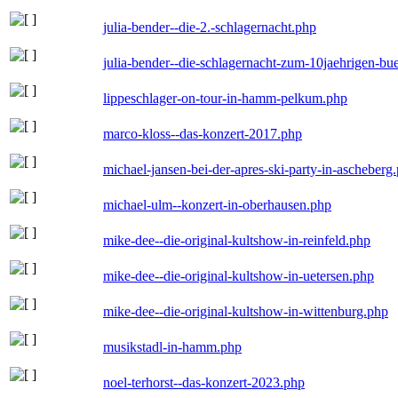
julia-bender--die-2.-schlagernacht.php
julia-bender--die-schlagernacht-zum-10jaehrigen-b
lippeschlager-on-tour-in-hamm-pelkum.php
marco-kloss--das-konzert-2017.php
michael-jansen-bei-der-apres-ski-party-in-ascheberg
michael-ulm--konzert-in-oberhausen.php
mike-dee--die-original-kultshow-in-reinfeld.php
mike-dee--die-original-kultshow-in-uetersen.php
mike-dee--die-original-kultshow-in-wittenburg.php
musikstadl-in-hamm.php
noel-terhorst--das-konzert-2023.php