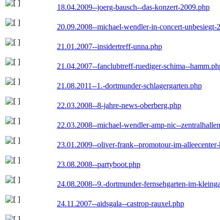
18.04.2009--joerg-bausch--das-konzert-2009.php
20.09.2008--michael-wendler-in-concert-unbesiegt-
21.01.2007--insidertreff-unna.php
21.04.2007--fanclubtreff-ruediger-schima--hamm.ph
21.08.2011--1.-dortmunder-schlagergarten.php
22.03.2008--8-jahre-news-oberberg.php
22.03.2008--michael-wendler-amp-nic--zentralhall
23.01.2009--oliver-frank--promotour-im-alleecente
23.08.2008--partyboot.php
24.08.2008--9.-dortmunder-fernsehgarten-im-kleinga
24.11.2007--aidsgala--castrop-rauxel.php