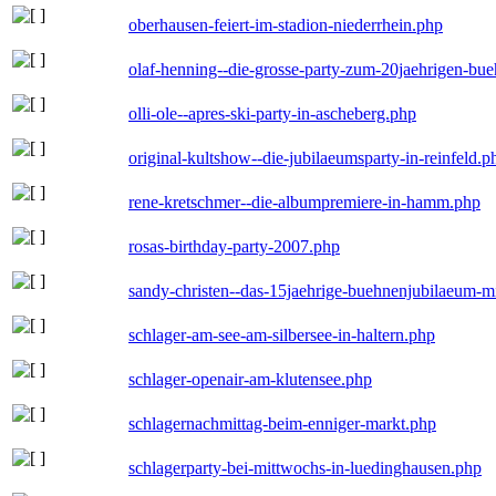
oberhausen-feiert-im-stadion-niederrhein.php
olaf-henning--die-grosse-party-zum-20jaehrigen-bu
olli-ole--apres-ski-party-in-ascheberg.php
original-kultshow--die-jubilaeumsparty-in-reinfeld.p
rene-kretschmer--die-albumpremiere-in-hamm.php
rosas-birthday-party-2007.php
sandy-christen--das-15jaehrige-buehnenjubilaeum-m
schlager-am-see-am-silbersee-in-haltern.php
schlager-openair-am-klutensee.php
schlagernachmittag-beim-enniger-markt.php
schlagerparty-bei-mittwochs-in-luedinghausen.php