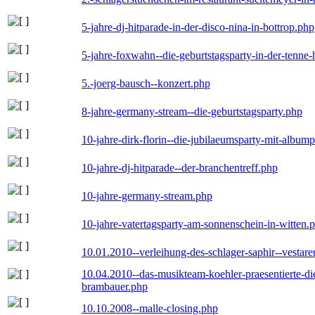
5-jahre-dj-hitparade-in-der-disco-nina-in-bottrop.php
5-jahre-foxwahn--die-geburtstagsparty-in-der-tenn
5.-joerg-bausch--konzert.php
8-jahre-germany-stream--die-geburtstagsparty.php
10-jahre-dirk-florin--die-jubilaeumsparty-mit-album
10-jahre-dj-hitparade--der-branchentreff.php
10-jahre-germany-stream.php
10-jahre-vatertagsparty-am-sonnenschein-in-witten.
10.01.2010--verleihung-des-schlager-saphir--vestar
10.04.2010--das-musikteam-koehler-praesentierte-di
brambauer.php
10.10.2008--malle-closing.php