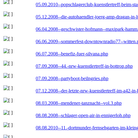
05.09.2010--popschlagerclub-kuenstlertreff-beim-sta
05.12.2008--die-autohaendler-joerg-amp-dragan-in-
06.04.2008--geschwister-hofmann--maxipark-hamm
06.06.2009--sommerfest-downtownradio77--witten.
06.07.2008--benefiz-fuer-silvana.php
07.09.2008--44.-nrw-kuenstlertreff-in-bottrop.php
07.09.2008--partyboot-beilngries.php
07.12.2008--der-letzte-nrw-kuenstlertreff-im-a42-in-
08.03.2008--mendener-tanznacht--vol.3.php
08.08.2008--schlager-open-air-in-ennigerloh.php
08.08.2010--11.-dortmunder-fernsehgarten-im-klein