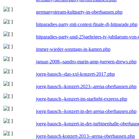
germanystream-kultparty-in-oberhausen.php
hitparadies-party-mit-contest-finale-dj-hitparade.php
hitparadies-party-und-25jaehriges-tv-jubilaeum-vo
immer-wieder-sonntags-in-kamen.php
januar-2008--sandro-marin-amp-juergen-drews.php
joerg-bausch--das-xxl-konzert-2017.php
joerg-bausch--konzert-2023--arena-oberhausen.php
joerg-bausch--konzert-im-starlight-express.php
joerg-bausch--konzert-in-der-arena-oberhausen.php
joerg-bausch--konzert-in-der-turbinenhalle-oberhau
joerg-bausch-konzert-2013--arena-oberhausen.php