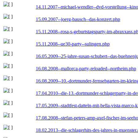
14.11.2007--michael-wendler--dvd-vorstellung--kin
15.09.2007--joerg-bausch--das-konzert.php
15.11.2008--rosa-s-geburtstagsparty-im-abraxxass.p
15.11.2008--ue30-party--sulingen.php
16.05.2009--25-jahre-susan-schubert--das-buehnenj
16.08.2008--mallorca-party-reloaded--northeim.php
16.08.2009--10.-dortmunder-fernsehgarten-im-klein
17.04.2010--die-13.-dortmunder-schlagerparty-in-der
17.05.2009--stadtfest-datteln-mit-bella-vista-marco-
17.08.2008--stefan-peters-amp-axel-fischer-im-seeho
18.02.2013--die-schlagerhits-des-jahres-in-muenster