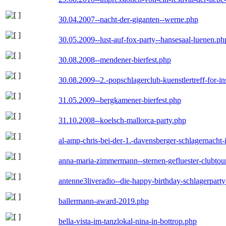
30.04.2007--nacht-der-giganten--werne.php
30.05.2009--lust-auf-fox-party--hansesaal-luenen.ph
30.08.2008--mendener-bierfest.php
30.08.2009--2.-popschlagerclub-kuenstlertreff-for-i
31.05.2009--bergkamener-bierfest.php
31.10.2008--koelsch-mallorca-party.php
al-amp-chris-bei-der-1.-davensberger-schlagernacht
anna-maria-zimmermann--sternen-gefluester-clubtou
antenne3liveradio--die-happy-birthday-schlagerpart
ballermann-award-2019.php
bella-vista-im-tanzlokal-nina-in-bottrop.php