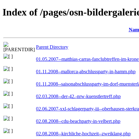
Index of /pages/osn-bildergaleri
Nam
Parent Directory
01.05.2007--matthias-carras-fanclubtreffen-im-kron
01.11.2008--mallorca-abschlussparty-in-hamm.php
01.11.2008--saisonabschlussparty-im-dorf-muenster
02.03.2008--der-42.-nrw-kuenstlertreff.php
02.06.2007-xxl-schlagerparty-iii--oberhausen-sterkr
02.08.2008--cdu-beachparty-in-velbert.php
02.08.2008--kirchliche-hochzeit--zweiklang.php