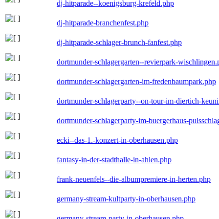
dj-hitparade--koenigsburg-krefeld.php
dj-hitparade-branchenfest.php
dj-hitparade-schlager-brunch-fanfest.php
dortmunder-schlagergarten--revierpark-wischlingen
dortmunder-schlagergarten-im-fredenbaumpark.php
dortmunder-schlagerparty--on-tour-im-diertich-keu
dortmunder-schlagerparty-im-buergerhaus-pulsschla
ecki--das-1.-konzert-in-oberhausen.php
fantasy-in-der-stadthalle-in-ahlen.php
frank-neuenfels--die-albumpremiere-in-herten.php
germany-stream-kultparty-in-oberhausen.php
germany-stream-party-in-oberhausen.php