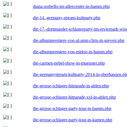
diana-sorbello-im-alleecenter-in-hamm.php
die-14.-germany-stream-kultparty.php
die-17.-dortmunder-schlagerparty-im-revierpark-wis
die-albumpremiere-von-al-amp-chris-in-greven.php
die-albumpremiere-von-midoo-in-hamm.php
die-carmen-nebel-show-in-muenster.php
die-germanystream-kultparty-2014-in-oberhausen.p
die-grosse-schlager-hitparade-in-ahlen.php
die-grosse-schlager-hitparade-xxl-in-ahlen.php
die-grosse-schlager-party-tour-in-hamm.php
die-grosse-schlager-party-tour-in-kamen.php