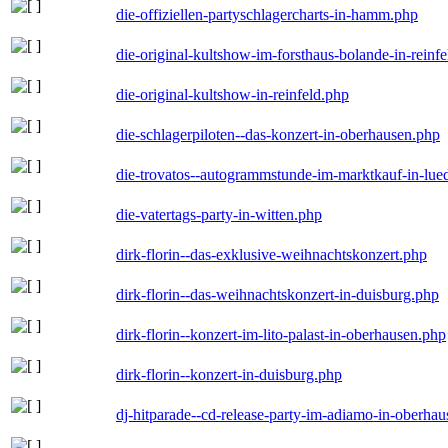
die-offiziellen-partyschlagercharts-in-hamm.php
die-original-kultshow-im-forsthaus-bolande-in-reinf
die-original-kultshow-in-reinfeld.php
die-schlagerpiloten--das-konzert-in-oberhausen.php
die-trovatos--autogrammstunde-im-marktkauf-in-lu
die-vatertags-party-in-witten.php
dirk-florin--das-exklusive-weihnachtskonzert.php
dirk-florin--das-weihnachtskonzert-in-duisburg.php
dirk-florin--konzert-im-lito-palast-in-oberhausen.php
dirk-florin--konzert-in-duisburg.php
dj-hitparade--cd-release-party-im-adiamo-in-oberha