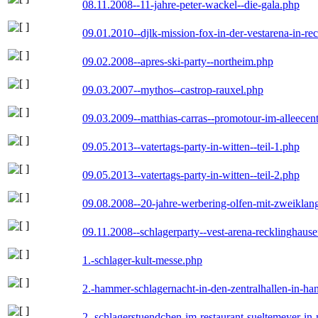
08.11.2008--11-jahre-peter-wackel--die-gala.php
09.01.2010--djlk-mission-fox-in-der-vestarena-in-re
09.02.2008--apres-ski-party--northeim.php
09.03.2007--mythos--castrop-rauxel.php
09.03.2009--matthias-carras--promotour-im-alleece
09.05.2013--vatertags-party-in-witten--teil-1.php
09.05.2013--vatertags-party-in-witten--teil-2.php
09.08.2008--20-jahre-werbering-olfen-mit-zweiklan
09.11.2008--schlagerparty--vest-arena-recklinghaus
1.-schlager-kult-messe.php
2.-hammer-schlagernacht-in-den-zentralhallen-in-h
2.-schlagerstuendchen-im-restaurant-sueltemeyer-in