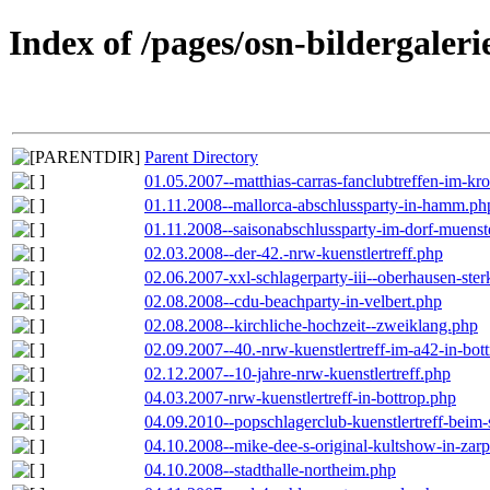
Index of /pages/osn-bildergaleri
Parent Directory
01.05.2007--matthias-carras-fanclubtreffen-im-k
01.11.2008--mallorca-abschlussparty-in-hamm.ph
01.11.2008--saisonabschlussparty-im-dorf-muenst
02.03.2008--der-42.-nrw-kuenstlertreff.php
02.06.2007-xxl-schlagerparty-iii--oberhausen-ste
02.08.2008--cdu-beachparty-in-velbert.php
02.08.2008--kirchliche-hochzeit--zweiklang.php
02.09.2007--40.-nrw-kuenstlertreff-im-a42-in-bot
02.12.2007--10-jahre-nrw-kuenstlertreff.php
04.03.2007-nrw-kuenstlertreff-in-bottrop.php
04.09.2010--popschlagerclub-kuenstlertreff-beim-
04.10.2008--mike-dee-s-original-kultshow-in-zar
04.10.2008--stadthalle-northeim.php