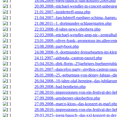
18.04.2009--joerg-bausch--das-konzert-2009.php
20.09.2008--michael-wendler-in-concert-unbesie
21.01.2007--insidertreff-unna.php
21.04.2007--fanclubtreff-ruediger-schima--hamm
21.08.2011--1.-dortmunder-schlagergarten.php
22.03.2008--8-jahre-news-oberberg.php
22.03.2008--michael-wendler-amp-nic--zentralha
23.01.2009--oliver-frank--promotour-im-alleece
23.08.2008--partyboot.php
24.08.2008--9.-dortmunder-fernsehgarten-im-klei
24.11.2007--aidsgala--castrop-rauxel.php
25.04.2026--dirk-florin--25jaehriges-buehnenjubl
26.01.2007--dancefox-party--mythos-castrop-raux
26.01.2008--25.-geburtstag-von-denny-fabian--die-
26.04.2008--10-jahre-olaf-henning--das-jubilaeu
26.09.2008--bad-bentheim.php
27.08.2010--impressionen-von-ein-festival-der-li
27.09.2008--arnsberger-oktoberfest.php
27.09.2008--marco-kloss--das-konzert-in-marl.ph
28.08.2010--impressionen-von-ein-festival-der-li
29.03.2025--joerg-bausch--das-xxl-konzert-in-de