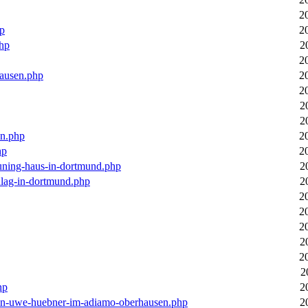
2
hp
2
php
2
2
hausen.php
2
2
2
2
en.php
2
hp
2
euning-haus-in-dortmund.php
2
hlag-in-dortmund.php
2
2
2
2
2
2
2
hp
2
-von-uwe-huebner-im-adiamo-oberhausen.php
2