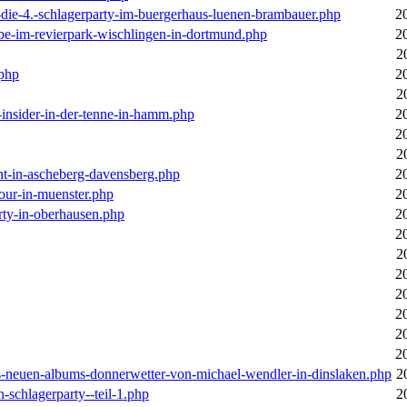
-die-4.-schlagerparty-im-buergerhaus-luenen-brambauer.php
2
ebe-im-revierpark-wischlingen-in-dortmund.php
2
2
.php
2
2
r-insider-in-der-tenne-in-hamm.php
2
2
2
cht-in-ascheberg-davensberg.php
2
our-in-muenster.php
2
rty-in-oberhausen.php
2
2
2
2
2
2
2
2
des-neuen-albums-donnerwetter-von-michael-wendler-in-dinslaken.php
2
n-schlagerparty--teil-1.php
2