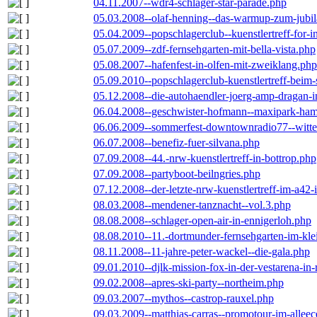
04.11.2007--wdr4-schlager-star-parade.php
05.03.2008--olaf-henning--das-warmup-zum-jubi
05.04.2009--popschlagerclub--kuenstlertreff-for-i
05.07.2009--zdf-fernsehgarten-mit-bella-vista.php
05.08.2007--hafenfest-in-olfen-mit-zweiklang.php
05.09.2010--popschlagerclub-kuenstlertreff-beim-
05.12.2008--die-autohaendler-joerg-amp-dragan-
06.04.2008--geschwister-hofmann--maxipark-ha
06.06.2009--sommerfest-downtownradio77--witt
06.07.2008--benefiz-fuer-silvana.php
07.09.2008--44.-nrw-kuenstlertreff-in-bottrop.php
07.09.2008--partyboot-beilngries.php
07.12.2008--der-letzte-nrw-kuenstlertreff-im-a42-
08.03.2008--mendener-tanznacht--vol.3.php
08.08.2008--schlager-open-air-in-ennigerloh.php
08.08.2010--11.-dortmunder-fernsehgarten-im-kle
08.11.2008--11-jahre-peter-wackel--die-gala.php
09.01.2010--djlk-mission-fox-in-der-vestarena-in
09.02.2008--apres-ski-party--northeim.php
09.03.2007--mythos--castrop-rauxel.php
09.03.2009--matthias-carras--promotour-im-alle