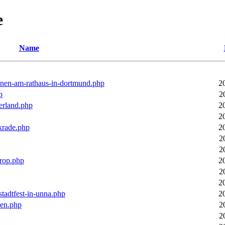
e
Name
ronen-am-rathaus-in-dortmund.php
2
p
2
erland.php
2
2
rkrade.php
2
2
2
trop.php
2
2
2
stadtfest-in-unna.php
2
pen.php
2
2