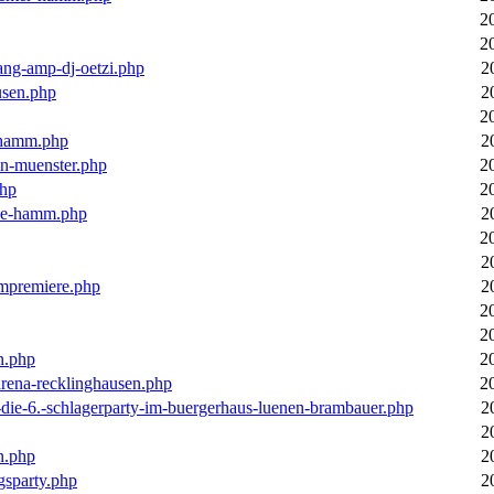
2
2
ang-amp-dj-oetzi.php
2
usen.php
2
2
n-hamm.php
2
in-muenster.php
2
php
2
nne-hamm.php
2
2
2
bumpremiere.php
2
2
2
n.php
2
arena-recklinghausen.php
2
-die-6.-schlagerparty-im-buergerhaus-luenen-brambauer.php
2
2
n.php
2
gsparty.php
2