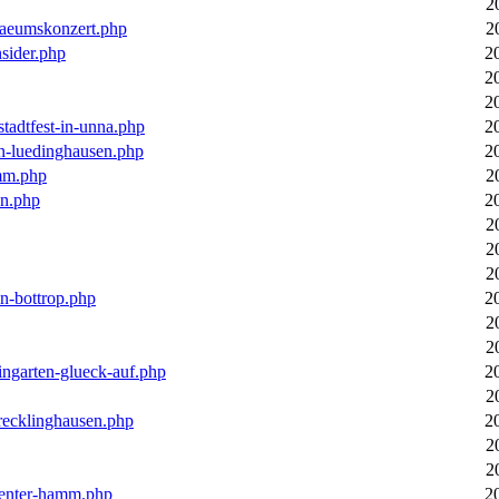
2
laeumskonzert.php
2
nsider.php
2
2
2
stadtfest-in-unna.php
2
in-luedinghausen.php
2
mm.php
2
en.php
2
2
2
2
in-bottrop.php
2
2
2
ingarten-glueck-auf.php
2
2
-recklinghausen.php
2
2
2
ecenter-hamm.php
2