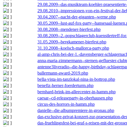
29.08.2009--das-musikteam-koehler-praesentierte
29.08.2010--impressionen-von-ein-festival-der-li
30.04.2007--nacht-der-giganten--werne.php
30.05.2009--lust-auf-fox-party--hansesaal-luenen
30.08.2008--mendener-bierfest.php
30.08.2009--2.-popschlagerclub-kuenstlertreff-fo
31.05.2009--bergkamener-bierfest.php
31.10.2008--koelsch-mallorca-party.php
al-amp-chris-bei-der-1.-davensberger-schlagerna
anna-maria-zimmermann--sternen-gefluester-clubt
antenne3liveradio--die-happy-birthday-schlagerpa
ballermann-award-2019.php
bella-vista-im-tanzlokal-nina-in-bottrop.php
benefiz-herner-foerderturm.php
bernhard-brink-im-alleecenter-in-hamm.php
caesar--cd-releaseparty-in-oberhausen.php
circus-des-horrors-in-hamm.php
danielle--die-albumpremiere-in-gronau.php
das-exclusive-privat-konzert-zur-praesentation-
das-fruehlingsfest-bei-graf-s-reisen-mit-der-grosse