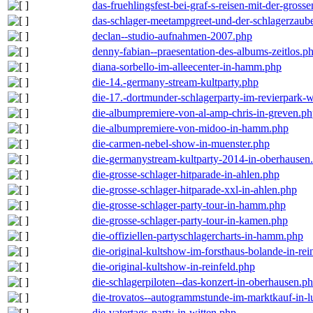
das-fruehlingsfest-bei-graf-s-reisen-mit-der-grosse
das-schlager-meetampgreet-und-der-schlagerzaub
declan--studio-aufnahmen-2007.php
denny-fabian--praesentation-des-albums-zeitlos.p
diana-sorbello-im-alleecenter-in-hamm.php
die-14.-germany-stream-kultparty.php
die-17.-dortmunder-schlagerparty-im-revierpark-
die-albumpremiere-von-al-amp-chris-in-greven.p
die-albumpremiere-von-midoo-in-hamm.php
die-carmen-nebel-show-in-muenster.php
die-germanystream-kultparty-2014-in-oberhausen
die-grosse-schlager-hitparade-in-ahlen.php
die-grosse-schlager-hitparade-xxl-in-ahlen.php
die-grosse-schlager-party-tour-in-hamm.php
die-grosse-schlager-party-tour-in-kamen.php
die-offiziellen-partyschlagercharts-in-hamm.php
die-original-kultshow-im-forsthaus-bolande-in-rei
die-original-kultshow-in-reinfeld.php
die-schlagerpiloten--das-konzert-in-oberhausen.p
die-trovatos--autogrammstunde-im-marktkauf-in-
die-vatertags-party-in-witten.php