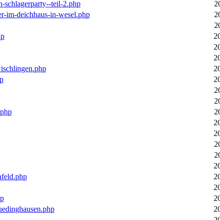
n-schlagerparty--teil-2.php
2
er-im-deichhaus-in-wesel.php
2
2
hp
2
2
2
wischlingen.php
2
hp
2
2
2
.php
2
2
2
2
2
2
nfeld.php
2
2
hp
2
luedinghausen.php
2
2