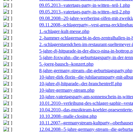
09.05.2013--vatertags-party-in-witten--teil-1.php
09.05.2013--vatertags-party-in-witten--teil-2.php
09.08.2008--20-jahre-werbering-olfen-mit-zweikl
09.11.2008--schlagerparty--vest-arena-recklingha
1.-schlager-kult-messe.php
2.-hammer-schlagernacht-in-den-zentralhallen-i
2.-schlagerstuendchen-im-restaurant-sueltemeyer-
5-jahre-dj-hitparade-in-der-disco-nina-in-bottrop.
5-jahre-foxwahn--die-geburtstagsparty-in-der-te
5.-joerg-bausch--konzert.php
8-jahre-germany-stream--die-geburtstagsparty.php
10-jahre-dirk-florin--die-jubilaeumsparty-mit-al
10-jahre-dj-hitparade--der-branchentreff.php
10-jahre-germany-stream.php
10-jahre-vatertagsparty-am-sonnenschein-in-witte
10.01.2010--verleihung-des-schlager-saphir--vest
10.04.2010--das-musikteam-koehler-praesentierte
10.10.2008--malle-closing.php
10.11.2007--germanystream-kultparty--oberhause
12.04.2008--5-jahre-germany-stream--die-geburta