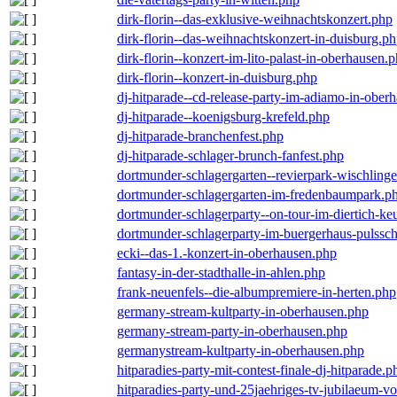
dirk-florin--das-exklusive-weihnachtskonzert.php
dirk-florin--das-weihnachtskonzert-in-duisburg.p
dirk-florin--konzert-im-lito-palast-in-oberhausen.
dirk-florin--konzert-in-duisburg.php
dj-hitparade--cd-release-party-im-adiamo-in-ober
dj-hitparade--koenigsburg-krefeld.php
dj-hitparade-branchenfest.php
dj-hitparade-schlager-brunch-fanfest.php
dortmunder-schlagergarten--revierpark-wischling
dortmunder-schlagergarten-im-fredenbaumpark.p
dortmunder-schlagerparty--on-tour-im-diertich-k
dortmunder-schlagerparty-im-buergerhaus-pulssc
ecki--das-1.-konzert-in-oberhausen.php
fantasy-in-der-stadthalle-in-ahlen.php
frank-neuenfels--die-albumpremiere-in-herten.php
germany-stream-kultparty-in-oberhausen.php
germany-stream-party-in-oberhausen.php
germanystream-kultparty-in-oberhausen.php
hitparadies-party-mit-contest-finale-dj-hitparade.p
hitparadies-party-und-25jaehriges-tv-jubilaeum