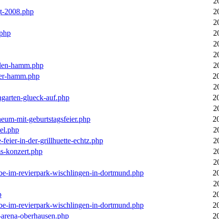
2
gt-2008.php
2
2
.php
2
2
2
llen-hamm.php
2
nter-hamm.php
2
2
ngarten-glueck-auf.php
2
2
aeum-mit-geburtstagsfeier.php
2
el.php
2
feier-in-der-grillhuette-echtz.php
2
ms-konzert.php
2
2
ebe-im-revierpark-wischlingen-in-dortmund.php
2
2
p
2
ebe-im-revierpark-wischlingen-in-dortmund.php
2
r-arena-oberhausen.php
2