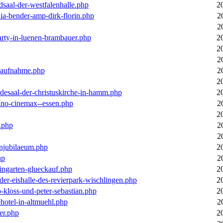
dsaal-der-westfalenhalle.php
2
ia-bender-amp-dirk-florin.php
2
2
arty-in-luenen-brambauer.php
2
2
2
m-aufnahme.php
2
2
desaal-der-christuskirche-in-hamm.php
2
ino-cinemax--essen.php
2
2
.php
2
2
enjubilaeum.php
2
hp
2
ingarten-glueckauf.php
2
der-eishalle-des-revierpark-wischlingen.php
2
o-kloss-und-peter-sebastian.php
2
ehotel-in-altmuehl.php
2
er.php
2