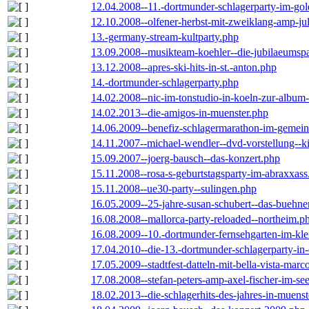
12.04.2008--11.-dortmunder-schlagerparty-im-gol
12.10.2008--olfener-herbst-mit-zweiklang-amp-jul
13.-germany-stream-kultparty.php
13.09.2008--musikteam-koehler--die-jubilaeumsp
13.12.2008--apres-ski-hits-in-st.-anton.php
14.-dortmunder-schlagerparty.php
14.02.2008--nic-im-tonstudio-in-koeln-zur-albu
14.02.2013--die-amigos-in-muenster.php
14.06.2009--benefiz-schlagermarathon-im-gemein
14.11.2007--michael-wendler--dvd-vorstellung--k
15.09.2007--joerg-bausch--das-konzert.php
15.11.2008--rosa-s-geburtstagsparty-im-abraxxass
15.11.2008--ue30-party--sulingen.php
16.05.2009--25-jahre-susan-schubert--das-buehn
16.08.2008--mallorca-party-reloaded--northeim.p
16.08.2009--10.-dortmunder-fernsehgarten-im-kle
17.04.2010--die-13.-dortmunder-schlagerparty-in-
17.05.2009--stadtfest-datteln-mit-bella-vista-marc
17.08.2008--stefan-peters-amp-axel-fischer-im-se
18.02.2013--die-schlagerhits-des-jahres-in-muenst