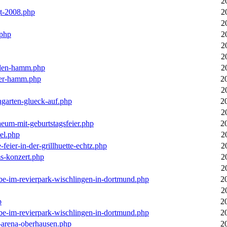
2
gt-2008.php
2
2
.php
2
2
2
llen-hamm.php
2
nter-hamm.php
2
2
ngarten-glueck-auf.php
2
2
aeum-mit-geburtstagsfeier.php
2
el.php
2
feier-in-der-grillhuette-echtz.php
2
ms-konzert.php
2
2
ebe-im-revierpark-wischlingen-in-dortmund.php
2
2
p
2
ebe-im-revierpark-wischlingen-in-dortmund.php
2
r-arena-oberhausen.php
2