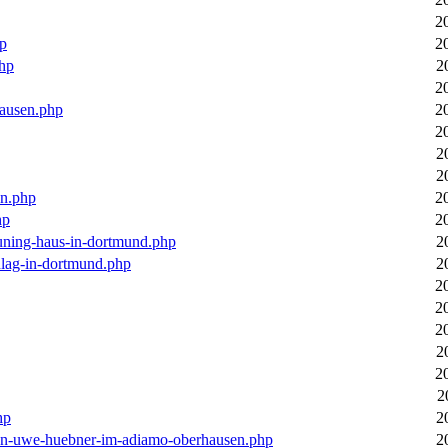
2
hp
2
php
2
2
hausen.php
2
2
2
2
en.php
2
hp
2
euning-haus-in-dortmund.php
2
hlag-in-dortmund.php
2
2
2
2
2
2
2
hp
2
-von-uwe-huebner-im-adiamo-oberhausen.php
2