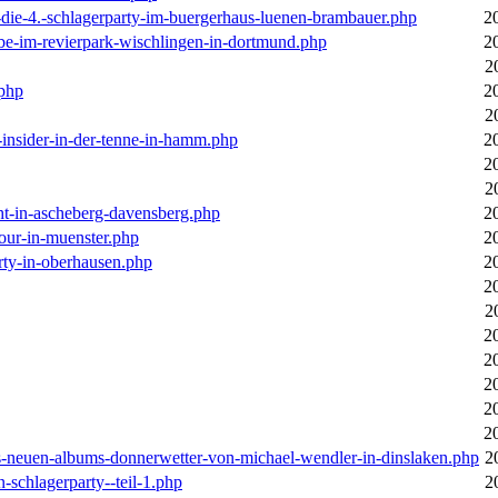
-die-4.-schlagerparty-im-buergerhaus-luenen-brambauer.php
2
ebe-im-revierpark-wischlingen-in-dortmund.php
2
2
.php
2
2
r-insider-in-der-tenne-in-hamm.php
2
2
2
cht-in-ascheberg-davensberg.php
2
our-in-muenster.php
2
rty-in-oberhausen.php
2
2
2
2
2
2
2
2
des-neuen-albums-donnerwetter-von-michael-wendler-in-dinslaken.php
2
n-schlagerparty--teil-1.php
2