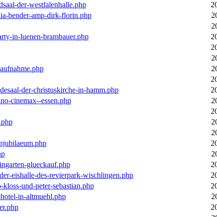
dsaal-der-westfalenhalle.php
2
ia-bender-amp-dirk-florin.php
2
2
arty-in-luenen-brambauer.php
2
2
2
m-aufnahme.php
2
2
desaal-der-christuskirche-in-hamm.php
2
ino-cinemax--essen.php
2
2
.php
2
2
enjubilaeum.php
2
hp
2
ingarten-glueckauf.php
2
der-eishalle-des-revierpark-wischlingen.php
2
o-kloss-und-peter-sebastian.php
2
ehotel-in-altmuehl.php
2
er.php
2