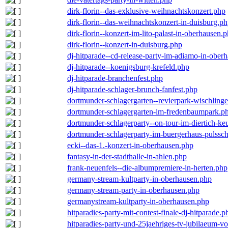
dirk-florin--das-exklusive-weihnachtskonzert.php
dirk-florin--das-weihnachtskonzert-in-duisburg.p
dirk-florin--konzert-im-lito-palast-in-oberhausen.
dirk-florin--konzert-in-duisburg.php
dj-hitparade--cd-release-party-im-adiamo-in-ober
dj-hitparade--koenigsburg-krefeld.php
dj-hitparade-branchenfest.php
dj-hitparade-schlager-brunch-fanfest.php
dortmunder-schlagergarten--revierpark-wischling
dortmunder-schlagergarten-im-fredenbaumpark.p
dortmunder-schlagerparty--on-tour-im-diertich-k
dortmunder-schlagerparty-im-buergerhaus-pulssc
ecki--das-1.-konzert-in-oberhausen.php
fantasy-in-der-stadthalle-in-ahlen.php
frank-neuenfels--die-albumpremiere-in-herten.php
germany-stream-kultparty-in-oberhausen.php
germany-stream-party-in-oberhausen.php
germanystream-kultparty-in-oberhausen.php
hitparadies-party-mit-contest-finale-dj-hitparade.p
hitparadies-party-und-25jaehriges-tv-jubilaeum