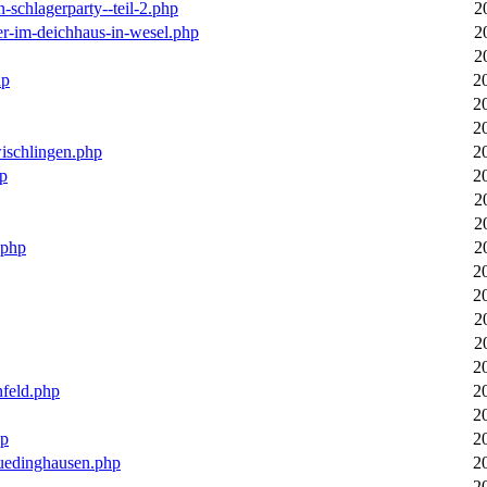
n-schlagerparty--teil-2.php
2
er-im-deichhaus-in-wesel.php
2
2
hp
2
2
2
wischlingen.php
2
hp
2
2
2
.php
2
2
2
2
2
2
nfeld.php
2
2
hp
2
luedinghausen.php
2
2