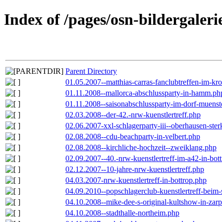
Index of /pages/osn-bildergaleri
Parent Directory
01.05.2007--matthias-carras-fanclubtreffen-im-k
01.11.2008--mallorca-abschlussparty-in-hamm.ph
01.11.2008--saisonabschlussparty-im-dorf-muenst
02.03.2008--der-42.-nrw-kuenstlertreff.php
02.06.2007-xxl-schlagerparty-iii--oberhausen-ste
02.08.2008--cdu-beachparty-in-velbert.php
02.08.2008--kirchliche-hochzeit--zweiklang.php
02.09.2007--40.-nrw-kuenstlertreff-im-a42-in-bot
02.12.2007--10-jahre-nrw-kuenstlertreff.php
04.03.2007-nrw-kuenstlertreff-in-bottrop.php
04.09.2010--popschlagerclub-kuenstlertreff-beim-
04.10.2008--mike-dee-s-original-kultshow-in-zar
04.10.2008--stadthalle-northeim.php