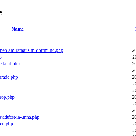
e
Name
ronen-am-rathaus-in-dortmund.php
2
p
2
erland.php
2
2
rkrade.php
2
2
2
trop.php
2
2
2
stadtfest-in-unna.php
2
pen.php
2
2