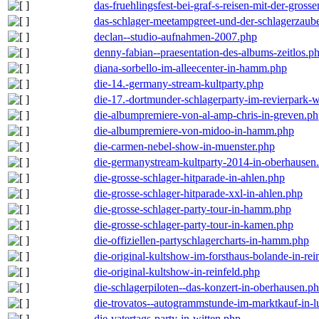
das-fruehlingsfest-bei-graf-s-reisen-mit-der-grosse
das-schlager-meetampgreet-und-der-schlagerzaub
declan--studio-aufnahmen-2007.php
denny-fabian--praesentation-des-albums-zeitlos.p
diana-sorbello-im-alleecenter-in-hamm.php
die-14.-germany-stream-kultparty.php
die-17.-dortmunder-schlagerparty-im-revierpark-
die-albumpremiere-von-al-amp-chris-in-greven.p
die-albumpremiere-von-midoo-in-hamm.php
die-carmen-nebel-show-in-muenster.php
die-germanystream-kultparty-2014-in-oberhausen
die-grosse-schlager-hitparade-in-ahlen.php
die-grosse-schlager-hitparade-xxl-in-ahlen.php
die-grosse-schlager-party-tour-in-hamm.php
die-grosse-schlager-party-tour-in-kamen.php
die-offiziellen-partyschlagercharts-in-hamm.php
die-original-kultshow-im-forsthaus-bolande-in-rei
die-original-kultshow-in-reinfeld.php
die-schlagerpiloten--das-konzert-in-oberhausen.p
die-trovatos--autogrammstunde-im-marktkauf-in-
die-vatertags-party-in-witten.php