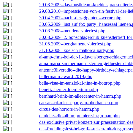
29.08.2009--das-musikteam-koehler-praesentierte
29.08.2010--impressionen-von-ein-festival-der-li
30.04.2007--nacht-der-giganten--werne.php
30.05.2009--lust-auf-fox-party--hansesaal-luenen
30.08.2008--mendener-bierfest.php
30.08.2009--2.-popschlagerclub-kuenstlertreff-fo
31.05.2009--bergkamener-bierfest.php
31.10.2008--koelsch-mallorca-party.php
al-amp-chris-bei-der-1.-davensberger-schlagerna
anna-maria-zimmermann--sternen-gefluester-clubt
antenne3liveradio--die-happy-birthday-schlagerpa
ballermann-award-2019.php
bella-vista-im-tanzlokal-nina-in-bottrop.php
benefiz-herner-foerderturm.php
bernhard-brink-im-alleecenter-in-hamm.php
caesar--cd-releaseparty-in-oberhausen.php
circus-des-horrors-in-hamm.php
danielle--die-albumpremiere-in-gronau.php
das-exclusive-privat-konzert-zur-praesentation-
das-fruehlingsfest-bei-graf-s-reisen-mit-der-grosse