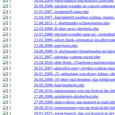
18.04.2009--joerg-bausch--das-konzert-2009.php
20.09.2008--michael-wendler-in-concert-unbesie
21.01.2007--insidertreff-unna.php
21.04.2007--fanclubtreff-ruediger-schima--hamm
21.08.2011--1.-dortmunder-schlagergarten.php
22.03.2008--8-jahre-news-oberberg.php
22.03.2008--michael-wendler-amp-nic--zentralha
23.01.2009--oliver-frank--promotour-im-alleece
23.08.2008--partyboot.php
24.08.2008--9.-dortmunder-fernsehgarten-im-klei
24.11.2007--aidsgala--castrop-rauxel.php
25.04.2026--dirk-florin--25jaehriges-buehnenjubl
26.01.2007--dancefox-party--mythos-castrop-raux
26.01.2008--25.-geburtstag-von-denny-fabian--die-
26.04.2008--10-jahre-olaf-henning--das-jubilaeu
26.09.2008--bad-bentheim.php
27.08.2010--impressionen-von-ein-festival-der-li
27.09.2008--arnsberger-oktoberfest.php
27.09.2008--marco-kloss--das-konzert-in-marl.ph
28.08.2010--impressionen-von-ein-festival-der-li
29.03.2025--joerg-bausch--das-xxl-konzert-in-de