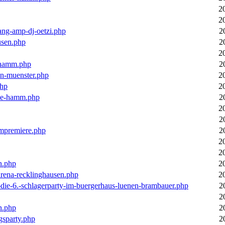
2
2
ang-amp-dj-oetzi.php
2
usen.php
2
2
n-hamm.php
2
in-muenster.php
2
php
2
nne-hamm.php
2
2
2
bumpremiere.php
2
2
2
n.php
2
arena-recklinghausen.php
2
-die-6.-schlagerparty-im-buergerhaus-luenen-brambauer.php
2
2
n.php
2
gsparty.php
2