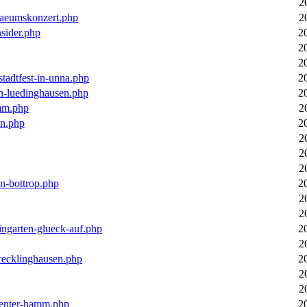
2
laeumskonzert.php
2
nsider.php
2
2
2
stadtfest-in-unna.php
2
in-luedinghausen.php
2
mm.php
2
en.php
2
2
2
2
in-bottrop.php
2
2
2
ingarten-glueck-auf.php
2
2
-recklinghausen.php
2
2
2
ecenter-hamm.php
2