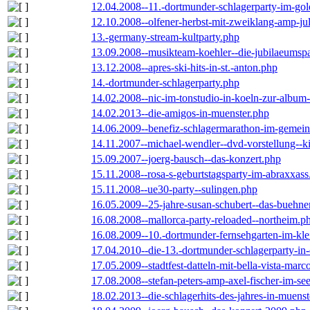
12.04.2008--11.-dortmunder-schlagerparty-im-gol
12.10.2008--olfener-herbst-mit-zweiklang-amp-jul
13.-germany-stream-kultparty.php
13.09.2008--musikteam-koehler--die-jubilaeumsp
13.12.2008--apres-ski-hits-in-st.-anton.php
14.-dortmunder-schlagerparty.php
14.02.2008--nic-im-tonstudio-in-koeln-zur-albu
14.02.2013--die-amigos-in-muenster.php
14.06.2009--benefiz-schlagermarathon-im-gemein
14.11.2007--michael-wendler--dvd-vorstellung--k
15.09.2007--joerg-bausch--das-konzert.php
15.11.2008--rosa-s-geburtstagsparty-im-abraxxass
15.11.2008--ue30-party--sulingen.php
16.05.2009--25-jahre-susan-schubert--das-buehn
16.08.2008--mallorca-party-reloaded--northeim.p
16.08.2009--10.-dortmunder-fernsehgarten-im-kle
17.04.2010--die-13.-dortmunder-schlagerparty-in-
17.05.2009--stadtfest-datteln-mit-bella-vista-marc
17.08.2008--stefan-peters-amp-axel-fischer-im-se
18.02.2013--die-schlagerhits-des-jahres-in-muenst