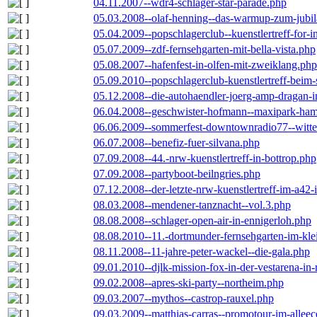
04.11.2007--wdr4-schlager-star-parade.php
05.03.2008--olaf-henning--das-warmup-zum-jubi
05.04.2009--popschlagerclub--kuenstlertreff-for-i
05.07.2009--zdf-fernsehgarten-mit-bella-vista.php
05.08.2007--hafenfest-in-olfen-mit-zweiklang.php
05.09.2010--popschlagerclub-kuenstlertreff-beim-
05.12.2008--die-autohaendler-joerg-amp-dragan-
06.04.2008--geschwister-hofmann--maxipark-ha
06.06.2009--sommerfest-downtownradio77--witt
06.07.2008--benefiz-fuer-silvana.php
07.09.2008--44.-nrw-kuenstlertreff-in-bottrop.php
07.09.2008--partyboot-beilngries.php
07.12.2008--der-letzte-nrw-kuenstlertreff-im-a42-
08.03.2008--mendener-tanznacht--vol.3.php
08.08.2008--schlager-open-air-in-ennigerloh.php
08.08.2010--11.-dortmunder-fernsehgarten-im-kle
08.11.2008--11-jahre-peter-wackel--die-gala.php
09.01.2010--djlk-mission-fox-in-der-vestarena-in
09.02.2008--apres-ski-party--northeim.php
09.03.2007--mythos--castrop-rauxel.php
09.03.2009--matthias-carras--promotour-im-alle