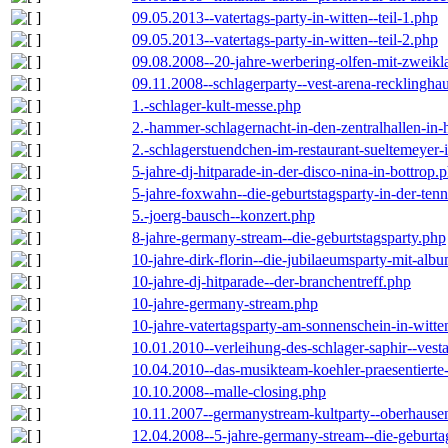
09.05.2013--vatertags-party-in-witten--teil-1.php
09.05.2013--vatertags-party-in-witten--teil-2.php
09.08.2008--20-jahre-werbering-olfen-mit-zweikl
09.11.2008--schlagerparty--vest-arena-recklingha
1.-schlager-kult-messe.php
2.-hammer-schlagernacht-in-den-zentralhallen-i
2.-schlagerstuendchen-im-restaurant-sueltemeyer-
5-jahre-dj-hitparade-in-der-disco-nina-in-bottrop.
5-jahre-foxwahn--die-geburtstagsparty-in-der-te
5.-joerg-bausch--konzert.php
8-jahre-germany-stream--die-geburtstagsparty.php
10-jahre-dirk-florin--die-jubilaeumsparty-mit-al
10-jahre-dj-hitparade--der-branchentreff.php
10-jahre-germany-stream.php
10-jahre-vatertagsparty-am-sonnenschein-in-witte
10.01.2010--verleihung-des-schlager-saphir--vest
10.04.2010--das-musikteam-koehler-praesentierte
10.10.2008--malle-closing.php
10.11.2007--germanystream-kultparty--oberhause
12.04.2008--5-jahre-germany-stream--die-geburta