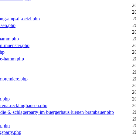
2
2
ang-amp-dj-oetzi.php
2
usen.php
2
2
n-hamm.php
2
in-muenster.php
2
php
2
nne-hamm.php
2
2
2
bumpremiere.php
2
2
2
n.php
2
arena-recklinghausen.php
2
-die-6.-schlagerparty-im-buergerhaus-luenen-brambauer.php
2
2
n.php
2
gsparty.php
2