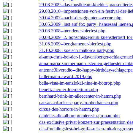
29.08.2009--das-musikteam-koehler-praesentierte
29.08.2010--impressionen-von-ein-festival-der-li
30.04.2007--nacht-der-giganten--werne.php
30.05.2009--lust-auf-fox-party--hansesaal-luenen
30.08.2008--mendener-bierfest.php
30.08.2009--2.-popschlagerclub-kuenstlertreff-fo
31.05.2009--bergkamener-bierfest.php
31.10.2008--koelsch-mallorca-party.php
al-amp-chris-bei-der-1.-davensberger-schlagerna
anna-maria-zimmermann--sternen-gefluester-clubt
antenne3liveradio--die-happy-birthday-schlagerpa
ballermann-award-2019.php
bella-vista-im-tanzlokal-nina-in-bottrop.php
benefiz-herner-foerderturm.php
bernhard-brink-im-alleecenter-in-hamm.php
caesar--cd-releaseparty-in-oberhausen.php
circus-des-horrors-in-hamm.php
danielle--die-albumpremiere-in-gronau.php
das-exclusive-privat-konzert-zur-praesentation-
das-fruehlingsfest-bei-graf-s-reisen-mit-der-grosse