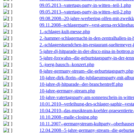
09.05.2013--vatertags-party-in-witten--teil-1.php
09.05.2013--vatertags-party-in-witten--teil-2.php
09.08.2008--20-jahre-werbering-olfen-mit-zweikl
09.11.2008--schlagerparty--vest-arena-recklingha
1.-schlager-kult-messe.php
2.-hammer-schlagernacht-in-den-zentralhallen-i
2.-schlagerstuendchen-im-restaurant-sueltemeyer-
5-jahre-dj-hitparade-in-der-disco-nina-in-bottrop.
5-jahre-foxwahn--die-geburtstagsparty-in-der-te
5.-joerg-bausch--konzert.php
8-jahre-germany-stream--die-geburtstagsparty.php
10-jahre-dirk-florin--die-jubilaeumsparty-mit-al
10-jahre-dj-hitparade--der-branchentreff.php
10-jahre-germany-stream.php
10-jahre-vatertagsparty-am-sonnenschein-in-witte
10.01.2010--verleihung-des-schlager-saphir--vest
10.04.2010--das-musikteam-koehler-praesentierte
10.10.2008--malle-closing.php
10.11.2007--germanystream-kultparty--oberhause
12.04.2008--5-jahre-germany-stream--die-geburta