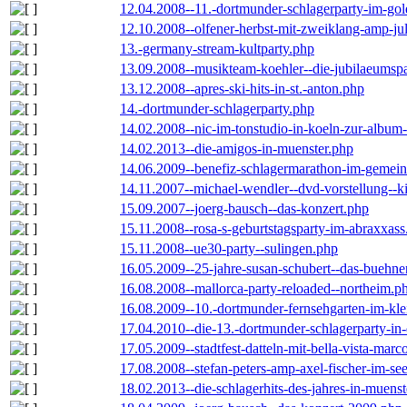
12.04.2008--11.-dortmunder-schlagerparty-im-gol
12.10.2008--olfener-herbst-mit-zweiklang-amp-jul
13.-germany-stream-kultparty.php
13.09.2008--musikteam-koehler--die-jubilaeumsp
13.12.2008--apres-ski-hits-in-st.-anton.php
14.-dortmunder-schlagerparty.php
14.02.2008--nic-im-tonstudio-in-koeln-zur-albu
14.02.2013--die-amigos-in-muenster.php
14.06.2009--benefiz-schlagermarathon-im-gemein
14.11.2007--michael-wendler--dvd-vorstellung--k
15.09.2007--joerg-bausch--das-konzert.php
15.11.2008--rosa-s-geburtstagsparty-im-abraxxass
15.11.2008--ue30-party--sulingen.php
16.05.2009--25-jahre-susan-schubert--das-buehn
16.08.2008--mallorca-party-reloaded--northeim.p
16.08.2009--10.-dortmunder-fernsehgarten-im-kle
17.04.2010--die-13.-dortmunder-schlagerparty-in-
17.05.2009--stadtfest-datteln-mit-bella-vista-marc
17.08.2008--stefan-peters-amp-axel-fischer-im-se
18.02.2013--die-schlagerhits-des-jahres-in-muenst