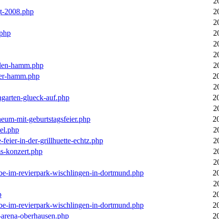
2
gt-2008.php
2
2
.php
2
2
2
llen-hamm.php
2
nter-hamm.php
2
2
ngarten-glueck-auf.php
2
2
aeum-mit-geburtstagsfeier.php
2
el.php
2
feier-in-der-grillhuette-echtz.php
2
ms-konzert.php
2
2
ebe-im-revierpark-wischlingen-in-dortmund.php
2
2
p
2
ebe-im-revierpark-wischlingen-in-dortmund.php
2
r-arena-oberhausen.php
2