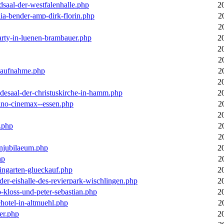
dsaal-der-westfalenhalle.php
2
ia-bender-amp-dirk-florin.php
2
2
arty-in-luenen-brambauer.php
2
2
2
m-aufnahme.php
2
2
desaal-der-christuskirche-in-hamm.php
2
ino-cinemax--essen.php
2
2
.php
2
2
enjubilaeum.php
2
hp
2
ingarten-glueckauf.php
2
der-eishalle-des-revierpark-wischlingen.php
2
o-kloss-und-peter-sebastian.php
2
ehotel-in-altmuehl.php
2
er.php
2