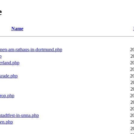
e
Name
ronen-am-rathaus-in-dortmund.php
2
p
2
erland.php
2
2
rkrade.php
2
2
2
trop.php
2
2
2
stadtfest-in-unna.php
2
pen.php
2
2