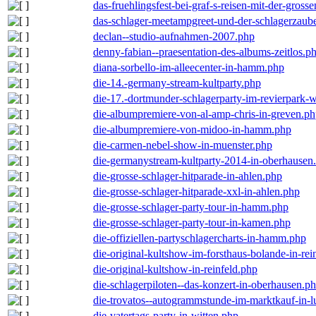
das-fruehlingsfest-bei-graf-s-reisen-mit-der-grosse
das-schlager-meetampgreet-und-der-schlagerzaub
declan--studio-aufnahmen-2007.php
denny-fabian--praesentation-des-albums-zeitlos.p
diana-sorbello-im-alleecenter-in-hamm.php
die-14.-germany-stream-kultparty.php
die-17.-dortmunder-schlagerparty-im-revierpark-
die-albumpremiere-von-al-amp-chris-in-greven.p
die-albumpremiere-von-midoo-in-hamm.php
die-carmen-nebel-show-in-muenster.php
die-germanystream-kultparty-2014-in-oberhausen
die-grosse-schlager-hitparade-in-ahlen.php
die-grosse-schlager-hitparade-xxl-in-ahlen.php
die-grosse-schlager-party-tour-in-hamm.php
die-grosse-schlager-party-tour-in-kamen.php
die-offiziellen-partyschlagercharts-in-hamm.php
die-original-kultshow-im-forsthaus-bolande-in-rei
die-original-kultshow-in-reinfeld.php
die-schlagerpiloten--das-konzert-in-oberhausen.p
die-trovatos--autogrammstunde-im-marktkauf-in-
die-vatertags-party-in-witten.php