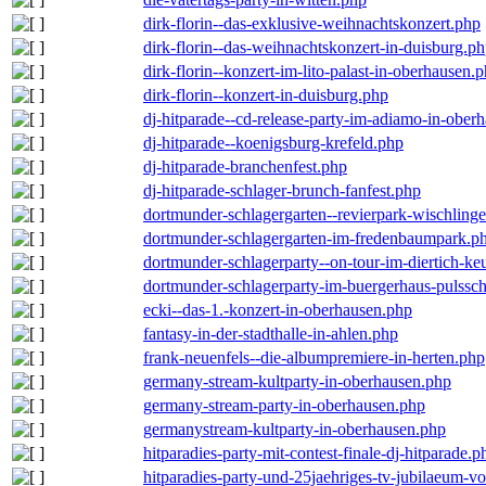
dirk-florin--das-exklusive-weihnachtskonzert.php
dirk-florin--das-weihnachtskonzert-in-duisburg.p
dirk-florin--konzert-im-lito-palast-in-oberhausen.
dirk-florin--konzert-in-duisburg.php
dj-hitparade--cd-release-party-im-adiamo-in-ober
dj-hitparade--koenigsburg-krefeld.php
dj-hitparade-branchenfest.php
dj-hitparade-schlager-brunch-fanfest.php
dortmunder-schlagergarten--revierpark-wischling
dortmunder-schlagergarten-im-fredenbaumpark.p
dortmunder-schlagerparty--on-tour-im-diertich-k
dortmunder-schlagerparty-im-buergerhaus-pulssc
ecki--das-1.-konzert-in-oberhausen.php
fantasy-in-der-stadthalle-in-ahlen.php
frank-neuenfels--die-albumpremiere-in-herten.php
germany-stream-kultparty-in-oberhausen.php
germany-stream-party-in-oberhausen.php
germanystream-kultparty-in-oberhausen.php
hitparadies-party-mit-contest-finale-dj-hitparade.p
hitparadies-party-und-25jaehriges-tv-jubilaeum