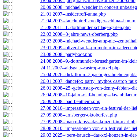
18.04.2009--joerg-bausch--das-konzert-2009.php
20.09.2008--michael-wendler-in-concert-unbesie
21.01.2007--insidertreff-unna.php
21.04.2007--fanclubtreff-ruediger-schima--hamm
21.08.2011--1.-dortmunder-schlagergarten.php
22.03.2008--8-jahre-news-oberberg.php
22.03.2008--michael-wendler-amp-nic--zentralha
23.01.2009--oliver-frank--promotour-im-alleece
23.08.2008--partyboot.php
24.08.2008--9.-dortmunder-fernsehgarten-im-klei
24.11.2007--aidsgala--castrop-rauxel.php
25.04.2026--dirk-florin--25jaehriges-buehnenjubl
26.01.2007--dancefox-party--mythos-castrop-raux
26.01.2008--25.-geburtstag-von-denny-fabian--die-
26.04.2008--10-jahre-olaf-henning--das-jubilaeu
26.09.2008--bad-bentheim.php
27.08.2010--impressionen-von-ein-festival-der-li
27.09.2008--arnsberger-oktoberfest.php
27.09.2008--marco-kloss--das-konzert-in-marl.ph
28.08.2010--impressionen-von-ein-festival-der-li
29.03.2025--joerg-bausch--das-xxl-konzert-in-de