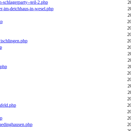
n-schlagerparty--teil-2.php
2
er-im-deichhaus-in-wesel.php
2
2
hp
2
2
2
wischlingen.php
2
hp
2
2
2
.php
2
2
2
2
2
2
nfeld.php
2
2
hp
2
luedinghausen.php
2
2