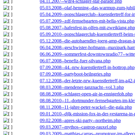
04.11.2007--wdr4-schlager-star-parade.php
05.03.2008--olaf-henning--das-warmup-zum-jubi
05.04.2009--popschlagerclub--kuenstlertreff-for-i
05.07.2009--zdf-fernsehgarten-mit-bella-vista.php
05.08.2007--hafenfest-in-olfen-mit-zweiklang.php
05.09.2010--popschlagerclub-kuenstlertreff-beim-
05.12.2008--die-autohaendler-joerg-amp-dragan-
06.04.2008--geschwister-hofmann--maxipark-ha
06.06.2009--sommerfest-downtownradio77--witt
06.07.2008--benefiz-fuer-silvana.php
07.09.2008--44.-nrw-kuenstlertreff-in-bottrop.php
07.09.2008--partyboot-beilngries.php
07.12.2008--der-letzte-nrw-kuenstlertreff-im-a42-
08.03.2008--mendener-tanznacht--vol.3.php
08.08.2008--schlager-open-air-in-ennigerloh.php
08.08.2010--11.-dortmunder-fernsehgarten-im-kle
08.11.2008--11-jahre-peter-wackel--die-gala.php
09.01.2010--djlk-mission-fox-in-der-vestarena-in
09.02.2008--apres-ski-party--northeim.php
09.03.2007--mythos--castrop-rauxel.php
09.03.2009--matthias-carras--promotour-im-alle