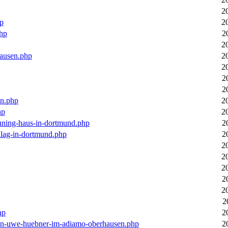
2
hp
2
php
2
2
hausen.php
2
2
2
2
en.php
2
hp
2
euning-haus-in-dortmund.php
2
hlag-in-dortmund.php
2
2
2
2
2
2
2
hp
2
-von-uwe-huebner-im-adiamo-oberhausen.php
2