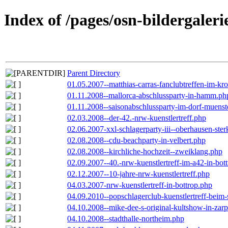
Index of /pages/osn-bildergaleri
Parent Directory
01.05.2007--matthias-carras-fanclubtreffen-im-k
01.11.2008--mallorca-abschlussparty-in-hamm.ph
01.11.2008--saisonabschlussparty-im-dorf-muenst
02.03.2008--der-42.-nrw-kuenstlertreff.php
02.06.2007-xxl-schlagerparty-iii--oberhausen-ste
02.08.2008--cdu-beachparty-in-velbert.php
02.08.2008--kirchliche-hochzeit--zweiklang.php
02.09.2007--40.-nrw-kuenstlertreff-im-a42-in-bot
02.12.2007--10-jahre-nrw-kuenstlertreff.php
04.03.2007-nrw-kuenstlertreff-in-bottrop.php
04.09.2010--popschlagerclub-kuenstlertreff-beim-
04.10.2008--mike-dee-s-original-kultshow-in-zar
04.10.2008--stadthalle-northeim.php