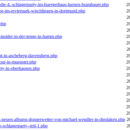
-die-4.-schlagerparty-im-buergerhaus-luenen-brambauer.php
2
ebe-im-revierpark-wischlingen-in-dortmund.php
2
2
.php
2
2
r-insider-in-der-tenne-in-hamm.php
2
2
2
cht-in-ascheberg-davensberg.php
2
our-in-muenster.php
2
rty-in-oberhausen.php
2
2
2
2
2
2
2
2
des-neuen-albums-donnerwetter-von-michael-wendler-in-dinslaken.php
2
n-schlagerparty--teil-1.php
2