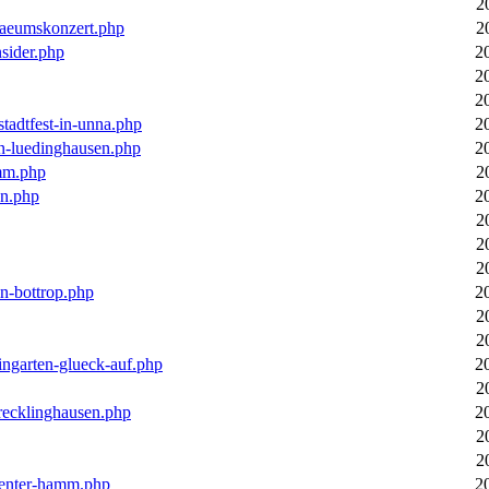
2
laeumskonzert.php
2
nsider.php
2
2
2
stadtfest-in-unna.php
2
in-luedinghausen.php
2
mm.php
2
en.php
2
2
2
2
in-bottrop.php
2
2
2
ingarten-glueck-auf.php
2
2
-recklinghausen.php
2
2
2
ecenter-hamm.php
2