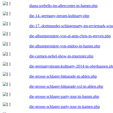
diana-sorbello-im-alleecenter-in-hamm.php
die-14.-germany-stream-kultparty.php
die-17.-dortmunder-schlagerparty-im-revierpark-wis
die-albumpremiere-von-al-amp-chris-in-greven.php
die-albumpremiere-von-midoo-in-hamm.php
die-carmen-nebel-show-in-muenster.php
die-germanystream-kultparty-2014-in-oberhausen.p
die-grosse-schlager-hitparade-in-ahlen.php
die-grosse-schlager-hitparade-xxl-in-ahlen.php
die-grosse-schlager-party-tour-in-hamm.php
die-grosse-schlager-party-tour-in-kamen.php