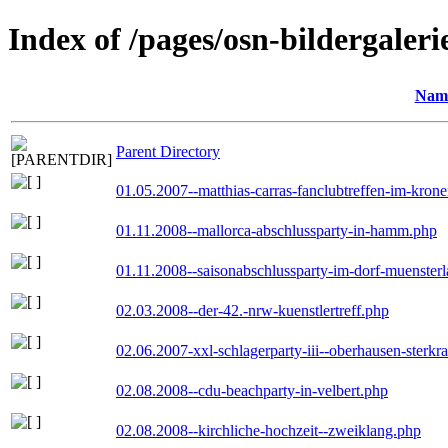
Index of /pages/osn-bildergaleri
Nam
Parent Directory
01.05.2007--matthias-carras-fanclubtreffen-im-kron
01.11.2008--mallorca-abschlussparty-in-hamm.php
01.11.2008--saisonabschlussparty-im-dorf-muenster
02.03.2008--der-42.-nrw-kuenstlertreff.php
02.06.2007-xxl-schlagerparty-iii--oberhausen-sterkr
02.08.2008--cdu-beachparty-in-velbert.php
02.08.2008--kirchliche-hochzeit--zweiklang.php