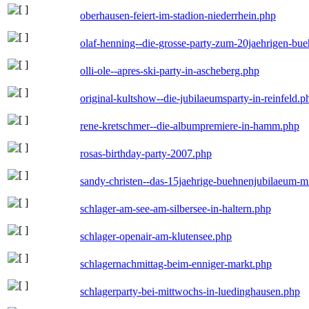
oberhausen-feiert-im-stadion-niederrhein.php
olaf-henning--die-grosse-party-zum-20jaehrigen-bu
olli-ole--apres-ski-party-in-ascheberg.php
original-kultshow--die-jubilaeumsparty-in-reinfeld.p
rene-kretschmer--die-albumpremiere-in-hamm.php
rosas-birthday-party-2007.php
sandy-christen--das-15jaehrige-buehnenjubilaeum-m
schlager-am-see-am-silbersee-in-haltern.php
schlager-openair-am-klutensee.php
schlagernachmittag-beim-enniger-markt.php
schlagerparty-bei-mittwochs-in-luedinghausen.php