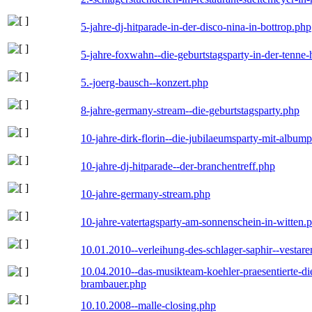
5-jahre-dj-hitparade-in-der-disco-nina-in-bottrop.php
5-jahre-foxwahn--die-geburtstagsparty-in-der-tenn
5.-joerg-bausch--konzert.php
8-jahre-germany-stream--die-geburtstagsparty.php
10-jahre-dirk-florin--die-jubilaeumsparty-mit-album
10-jahre-dj-hitparade--der-branchentreff.php
10-jahre-germany-stream.php
10-jahre-vatertagsparty-am-sonnenschein-in-witten.
10.01.2010--verleihung-des-schlager-saphir--vestar
10.04.2010--das-musikteam-koehler-praesentierte-di
brambauer.php
10.10.2008--malle-closing.php