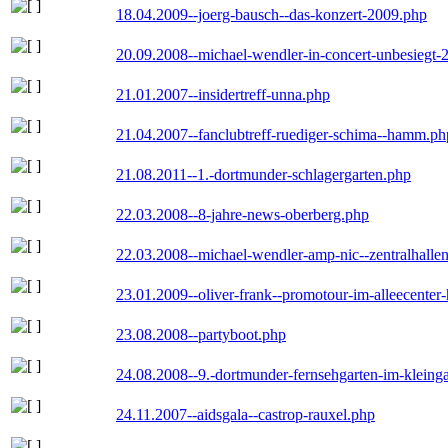
18.04.2009--joerg-bausch--das-konzert-2009.php
20.09.2008--michael-wendler-in-concert-unbesiegt-
21.01.2007--insidertreff-unna.php
21.04.2007--fanclubtreff-ruediger-schima--hamm.ph
21.08.2011--1.-dortmunder-schlagergarten.php
22.03.2008--8-jahre-news-oberberg.php
22.03.2008--michael-wendler-amp-nic--zentralhall
23.01.2009--oliver-frank--promotour-im-alleecente
23.08.2008--partyboot.php
24.08.2008--9.-dortmunder-fernsehgarten-im-kleinga
24.11.2007--aidsgala--castrop-rauxel.php