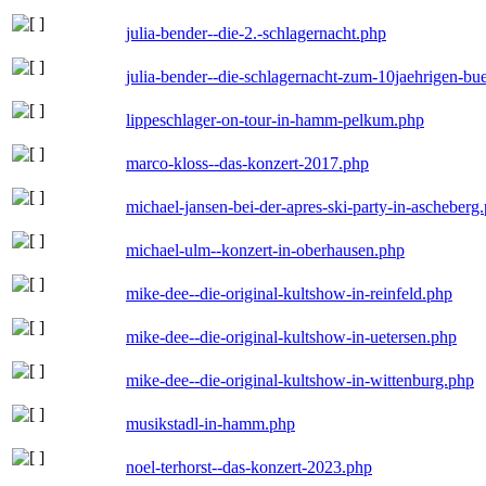
julia-bender--die-2.-schlagernacht.php
julia-bender--die-schlagernacht-zum-10jaehrigen-b
lippeschlager-on-tour-in-hamm-pelkum.php
marco-kloss--das-konzert-2017.php
michael-jansen-bei-der-apres-ski-party-in-ascheberg
michael-ulm--konzert-in-oberhausen.php
mike-dee--die-original-kultshow-in-reinfeld.php
mike-dee--die-original-kultshow-in-uetersen.php
mike-dee--die-original-kultshow-in-wittenburg.php
musikstadl-in-hamm.php
noel-terhorst--das-konzert-2023.php