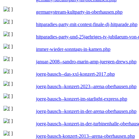
germanystream-kultparty-in-oberhausen.php
hitparadies-party-mit-contest-finale-dj-hitparade.php
hitparadies-party-und-25jaehriges-tv-jubilaeum-vo
immer-wieder-sonntags-in-kamen.php
januar-2008--sandro-marin-amp-juergen-drews.php
joerg-bausch--das-xxl-konzert-2017.php
joerg-bausch--konzert-2023--arena-oberhausen.php
joerg-bausch--konzert-im-starlight-express.php
joerg-bausch--konzert-in-der-arena-oberhausen.php
joerg-bausch--konzert-in-der-turbinenhalle-oberhau
joerg-bausch-konzert-2013--arena-oberhausen.php