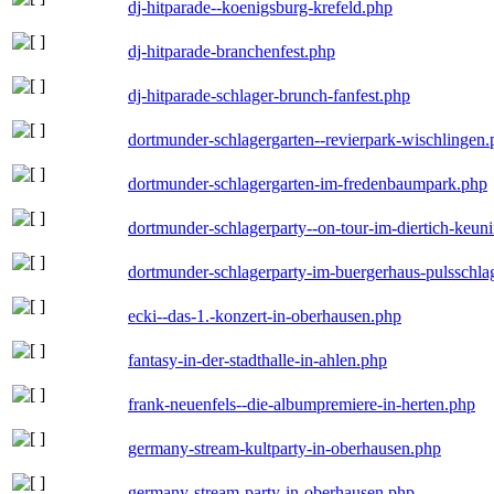
dj-hitparade--koenigsburg-krefeld.php
dj-hitparade-branchenfest.php
dj-hitparade-schlager-brunch-fanfest.php
dortmunder-schlagergarten--revierpark-wischlingen
dortmunder-schlagergarten-im-fredenbaumpark.php
dortmunder-schlagerparty--on-tour-im-diertich-keu
dortmunder-schlagerparty-im-buergerhaus-pulsschla
ecki--das-1.-konzert-in-oberhausen.php
fantasy-in-der-stadthalle-in-ahlen.php
frank-neuenfels--die-albumpremiere-in-herten.php
germany-stream-kultparty-in-oberhausen.php
germany-stream-party-in-oberhausen.php