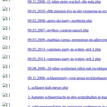
08.11.2008--11-jahre-peter-wackel--die-gala.php
09.01.2010--djlk-mission-fox-in-der-vestarena-in-re
09.02.2008--apres-ski-party--northeim.php
09.03.2007--mythos--castrop-rauxel.php
09.03.2009--matthias-carras--promotour-im-alleece
09.05.2013--vatertags-party-in-witten--teil-1.php
09.05.2013--vatertags-party-in-witten--teil-2.php
09.08.2008--20-jahre-werbering-olfen-mit-zweiklan
09.11.2008--schlagerparty--vest-arena-recklinghaus
1.-schlager-kult-messe.php
2.-hammer-schlagernacht-in-den-zentralhallen-in-h
2.-schlagerstuendchen-im-restaurant-sueltemeyer-in