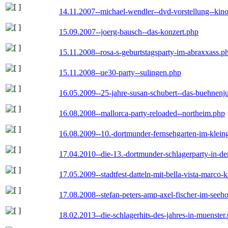
14.11.2007--michael-wendler--dvd-vorstellung--kin
15.09.2007--joerg-bausch--das-konzert.php
15.11.2008--rosa-s-geburtstagsparty-im-abraxxass.p
15.11.2008--ue30-party--sulingen.php
16.05.2009--25-jahre-susan-schubert--das-buehnenj
16.08.2008--mallorca-party-reloaded--northeim.php
16.08.2009--10.-dortmunder-fernsehgarten-im-klein
17.04.2010--die-13.-dortmunder-schlagerparty-in-der
17.05.2009--stadtfest-datteln-mit-bella-vista-marco-
17.08.2008--stefan-peters-amp-axel-fischer-im-seeho
18.02.2013--die-schlagerhits-des-jahres-in-muenster