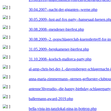
30.04.2007--nacht-der-giganten--werne.php
30.05.2009--lust-auf-fox-party--hansesaal-luenen.ph
30.08.2008--mendener-bierfest.php
30.08.2009--2.-popschlagerclub-kuenstlertreff-for-i
31.05.2009--bergkamener-bierfest.php
31.10.2008--koelsch-mallorca-party.php
al-amp-chris-bei-der-1.-davensberger-schlagernacht
anna-maria-zimmermann--sternen-gefluester-clubtou
antenne3liveradio--die-happy-birthday-schlagerpart
ballermann-award-2019.php
bella-vista-im-tanzlokal-nina-in-bottrop.php