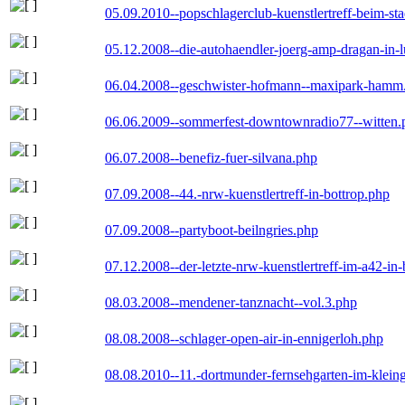
05.09.2010--popschlagerclub-kuenstlertreff-beim-sta
05.12.2008--die-autohaendler-joerg-amp-dragan-in-
06.04.2008--geschwister-hofmann--maxipark-hamm
06.06.2009--sommerfest-downtownradio77--witten.
06.07.2008--benefiz-fuer-silvana.php
07.09.2008--44.-nrw-kuenstlertreff-in-bottrop.php
07.09.2008--partyboot-beilngries.php
07.12.2008--der-letzte-nrw-kuenstlertreff-im-a42-in-
08.03.2008--mendener-tanznacht--vol.3.php
08.08.2008--schlager-open-air-in-ennigerloh.php
08.08.2010--11.-dortmunder-fernsehgarten-im-klein