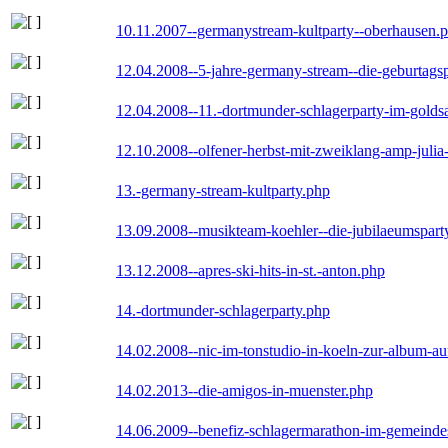
10.11.2007--germanystream-kultparty--oberhausen.
12.04.2008--5-jahre-germany-stream--die-geburtags
12.04.2008--11.-dortmunder-schlagerparty-im-goldsa
12.10.2008--olfener-herbst-mit-zweiklang-amp-julia
13.-germany-stream-kultparty.php
13.09.2008--musikteam-koehler--die-jubilaeumspart
13.12.2008--apres-ski-hits-in-st.-anton.php
14.-dortmunder-schlagerparty.php
14.02.2008--nic-im-tonstudio-in-koeln-zur-album-a
14.02.2013--die-amigos-in-muenster.php
14.06.2009--benefiz-schlagermarathon-im-gemeindes