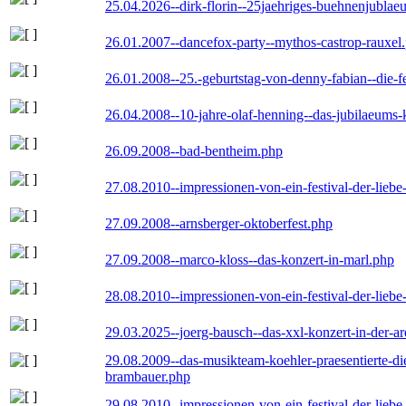
25.04.2026--dirk-florin--25jaehriges-buehnenjublaeu
26.01.2007--dancefox-party--mythos-castrop-rauxel
26.01.2008--25.-geburtstag-von-denny-fabian--die-fei
26.04.2008--10-jahre-olaf-henning--das-jubilaeums-
26.09.2008--bad-bentheim.php
27.08.2010--impressionen-von-ein-festival-der-lieb
27.09.2008--arnsberger-oktoberfest.php
27.09.2008--marco-kloss--das-konzert-in-marl.php
28.08.2010--impressionen-von-ein-festival-der-lieb
29.03.2025--joerg-bausch--das-xxl-konzert-in-der-a
29.08.2009--das-musikteam-koehler-praesentierte-di
brambauer.php
29.08.2010--impressionen-von-ein-festival-der-lieb