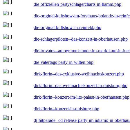
die-offiziellen-partyschlagercharts-in-hamm.php
die-original-kultshow-im-forsthaus-bolande-in-reinf
die-original-kultshow-in-reinfeld.php
die-schlagerpiloten--das-konzert-in-oberhausen.php
die-trovatos--autogrammstunde-im-marktkauf-in-lu
die-vatertags-party-in-witten.php
dirk-florin--das-exklusive-weihnachtskonzert.php
dirk-florin--das-weihnachtskonzert-in-duisburg.php
dirk-florin--konzert-im-lito-palast-in-oberhausen.php
dirk-florin--konzert-in-duisburg.php
dj-hitparade--cd-release-party-im-adiamo-in-oberha