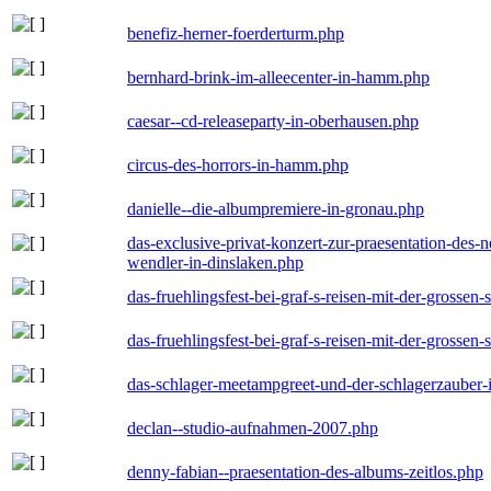
benefiz-herner-foerderturm.php
bernhard-brink-im-alleecenter-in-hamm.php
caesar--cd-releaseparty-in-oberhausen.php
circus-des-horrors-in-hamm.php
danielle--die-albumpremiere-in-gronau.php
das-exclusive-privat-konzert-zur-praesentation-des
wendler-in-dinslaken.php
das-fruehlingsfest-bei-graf-s-reisen-mit-der-grossen-
das-fruehlingsfest-bei-graf-s-reisen-mit-der-grossen-
das-schlager-meetampgreet-und-der-schlagerzauber-
declan--studio-aufnahmen-2007.php
denny-fabian--praesentation-des-albums-zeitlos.php