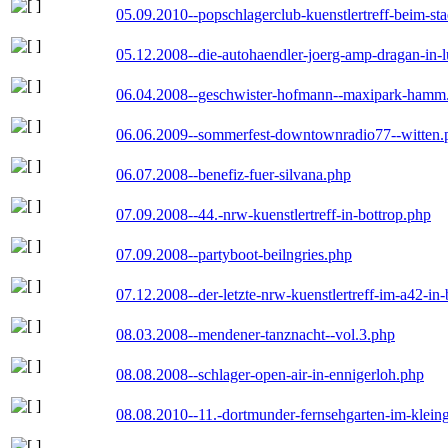
05.09.2010--popschlagerclub-kuenstlertreff-beim-sta
05.12.2008--die-autohaendler-joerg-amp-dragan-in-
06.04.2008--geschwister-hofmann--maxipark-hamm
06.06.2009--sommerfest-downtownradio77--witten.
06.07.2008--benefiz-fuer-silvana.php
07.09.2008--44.-nrw-kuenstlertreff-in-bottrop.php
07.09.2008--partyboot-beilngries.php
07.12.2008--der-letzte-nrw-kuenstlertreff-im-a42-in-
08.03.2008--mendener-tanznacht--vol.3.php
08.08.2008--schlager-open-air-in-ennigerloh.php
08.08.2010--11.-dortmunder-fernsehgarten-im-klein