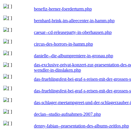
benefiz-herner-foerderturm.php
bernhard-brink-im-alleecenter-in-hamm.php
caesar--cd-releaseparty-in-oberhausen.php
circus-des-horrors-in-hamm.php
danielle--die-albumpremiere-in-gronau.php
das-exclusive-privat-konzert-zur-praesentation-des
wendler-in-dinslaken.php
das-fruehlingsfest-bei-graf-s-reisen-mit-der-grossen-
das-fruehlingsfest-bei-graf-s-reisen-mit-der-grossen-
das-schlager-meetampgreet-und-der-schlagerzauber-
declan--studio-aufnahmen-2007.php
denny-fabian--praesentation-des-albums-zeitlos.php