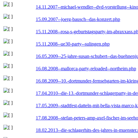
14.11.2007--michael-wendler--dvd-vorstellung--kin
15.09.2007--joerg-bausch--das-konzert.php
15.11.2008--rosa-s-geburtstagsparty-im-abraxxass.p
15.11.2008--ue30-party--sulingen.php
16.05.2009--25-jahre-susan-schubert--das-buehnenj
16.08.2008--mallorca-party-reloaded--northeim.php
16.08.2009--10.-dortmunder-fernsehgarten-im-klein
17.04.2010--die-13.-dortmunder-schlagerparty-in-der
17.05.2009--stadtfest-datteln-mit-bella-vista-marco-
17.08.2008--stefan-peters-amp-axel-fischer-im-seeho
18.02.2013--die-schlagerhits-des-jahres-in-muenster