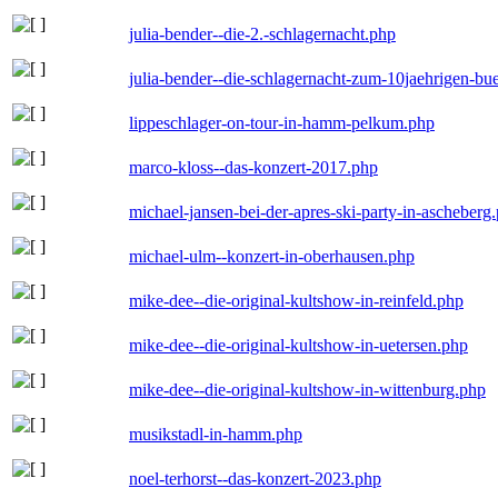
julia-bender--die-2.-schlagernacht.php
julia-bender--die-schlagernacht-zum-10jaehrigen-b
lippeschlager-on-tour-in-hamm-pelkum.php
marco-kloss--das-konzert-2017.php
michael-jansen-bei-der-apres-ski-party-in-ascheberg
michael-ulm--konzert-in-oberhausen.php
mike-dee--die-original-kultshow-in-reinfeld.php
mike-dee--die-original-kultshow-in-uetersen.php
mike-dee--die-original-kultshow-in-wittenburg.php
musikstadl-in-hamm.php
noel-terhorst--das-konzert-2023.php