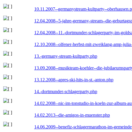
10.11.2007--germanystream-kultparty--oberhausen.
12.04.2008--5-jahre-germany-stream--die-geburtags
12.04.2008--11.-dortmunder-schlagerparty-im-goldsa
12.10.2008--olfener-herbst-mit-zweiklang-amp-julia
13.-germany-stream-kultparty.php
13.09.2008--musikteam-koehler--die-jubilaeumspart
13.12.2008--apres-ski-hits-in-st.-anton.php
14.-dortmunder-schlagerparty.php
14.02.2008--nic-im-tonstudio-in-koeln-zur-album-a
14.02.2013--die-amigos-in-muenster.php
14.06.2009--benefiz-schlagermarathon-im-gemeindes