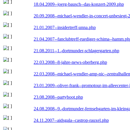
18.04.2009--joerg-bausch--das-konzert-2009.php
20.09.2008--michael-wendler-in-concert-unbesiegt-
21.01.2007--insidertreff-unna.php
21.04.2007--fanclubtreff-ruediger-schima--hamm.ph
21.08.2011--1.-dortmunder-schlagergarten.php
22.03.2008--8-jahre-news-oberberg.php
22.03.2008--michael-wendler-amp-nic--zentralhall
23.01.2009--oliver-frank--promotour-im-alleecente
23.08.2008--partyboot.php
24.08.2008--9.-dortmunder-fernsehgarten-im-kleinga
24.11.2007--aidsgala--castrop-rauxel.php