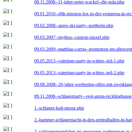
08.11.2008--11-jahre-peter-wackel--die-gala.php
09.01.2010--djlk-mission-fox-in-der-vestarena-in-re
09.02.2008--apres-ski-party--northeim.php
09.03.2007--mythos--castrop-rauxel.php
09.03.2009--matthias-carras--promotour-im-alleece
09.05.2013--vatertags-party-in-witten--teil-1.php
09.05.2013--vatertags-party-in-witten--teil-2.php
09.08.2008--20-jahre-werbering-olfen-mit-zweiklan
09.11.2008--schlagerparty--vest-arena-recklinghaus
1.-schlager-kult-messe.php
2.-hammer-schlagernacht-in-den-zentralhallen-in-h
2.-schlagerstuendchen-im-restaurant-sueltemeyer-in