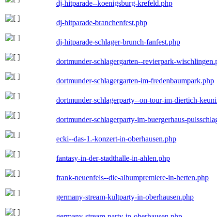
dj-hitparade--koenigsburg-krefeld.php
dj-hitparade-branchenfest.php
dj-hitparade-schlager-brunch-fanfest.php
dortmunder-schlagergarten--revierpark-wischlingen
dortmunder-schlagergarten-im-fredenbaumpark.php
dortmunder-schlagerparty--on-tour-im-diertich-keu
dortmunder-schlagerparty-im-buergerhaus-pulsschla
ecki--das-1.-konzert-in-oberhausen.php
fantasy-in-der-stadthalle-in-ahlen.php
frank-neuenfels--die-albumpremiere-in-herten.php
germany-stream-kultparty-in-oberhausen.php
germany-stream-party-in-oberhausen.php