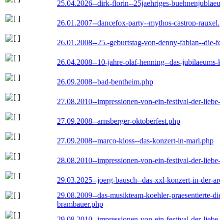
25.04.2026--dirk-florin--25jaehriges-buehnenjublaeu
26.01.2007--dancefox-party--mythos-castrop-rauxel
26.01.2008--25.-geburtstag-von-denny-fabian--die-fei
26.04.2008--10-jahre-olaf-henning--das-jubilaeums-
26.09.2008--bad-bentheim.php
27.08.2010--impressionen-von-ein-festival-der-lieb
27.09.2008--arnsberger-oktoberfest.php
27.09.2008--marco-kloss--das-konzert-in-marl.php
28.08.2010--impressionen-von-ein-festival-der-lieb
29.03.2025--joerg-bausch--das-xxl-konzert-in-der-a
29.08.2009--das-musikteam-koehler-praesentierte-di
brambauer.php
29.08.2010--impressionen-von-ein-festival-der-lieb