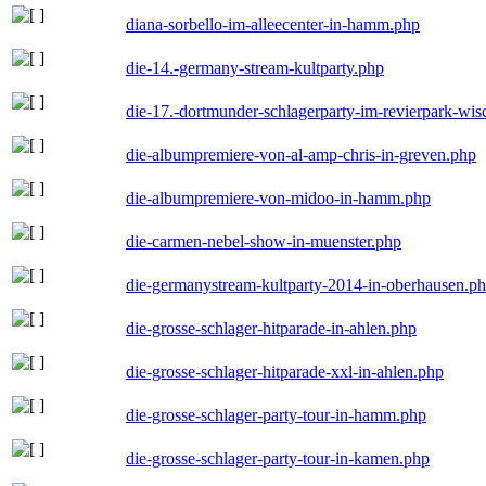
diana-sorbello-im-alleecenter-in-hamm.php
die-14.-germany-stream-kultparty.php
die-17.-dortmunder-schlagerparty-im-revierpark-wis
die-albumpremiere-von-al-amp-chris-in-greven.php
die-albumpremiere-von-midoo-in-hamm.php
die-carmen-nebel-show-in-muenster.php
die-germanystream-kultparty-2014-in-oberhausen.p
die-grosse-schlager-hitparade-in-ahlen.php
die-grosse-schlager-hitparade-xxl-in-ahlen.php
die-grosse-schlager-party-tour-in-hamm.php
die-grosse-schlager-party-tour-in-kamen.php