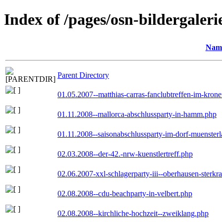
Index of /pages/osn-bildergaleri
Nam
Parent Directory
01.05.2007--matthias-carras-fanclubtreffen-im-kron
01.11.2008--mallorca-abschlussparty-in-hamm.php
01.11.2008--saisonabschlussparty-im-dorf-muenster
02.03.2008--der-42.-nrw-kuenstlertreff.php
02.06.2007-xxl-schlagerparty-iii--oberhausen-sterkr
02.08.2008--cdu-beachparty-in-velbert.php
02.08.2008--kirchliche-hochzeit--zweiklang.php