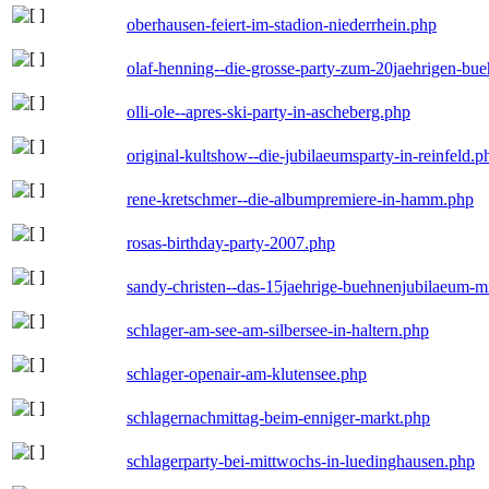
oberhausen-feiert-im-stadion-niederrhein.php
olaf-henning--die-grosse-party-zum-20jaehrigen-bu
olli-ole--apres-ski-party-in-ascheberg.php
original-kultshow--die-jubilaeumsparty-in-reinfeld.p
rene-kretschmer--die-albumpremiere-in-hamm.php
rosas-birthday-party-2007.php
sandy-christen--das-15jaehrige-buehnenjubilaeum-m
schlager-am-see-am-silbersee-in-haltern.php
schlager-openair-am-klutensee.php
schlagernachmittag-beim-enniger-markt.php
schlagerparty-bei-mittwochs-in-luedinghausen.php