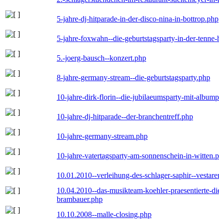
5-jahre-dj-hitparade-in-der-disco-nina-in-bottrop.php
5-jahre-foxwahn--die-geburtstagsparty-in-der-tenn
5.-joerg-bausch--konzert.php
8-jahre-germany-stream--die-geburtstagsparty.php
10-jahre-dirk-florin--die-jubilaeumsparty-mit-album
10-jahre-dj-hitparade--der-branchentreff.php
10-jahre-germany-stream.php
10-jahre-vatertagsparty-am-sonnenschein-in-witten.
10.01.2010--verleihung-des-schlager-saphir--vestar
10.04.2010--das-musikteam-koehler-praesentierte-di
brambauer.php
10.10.2008--malle-closing.php