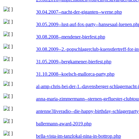
30.04.2007--nacht-der-giganten--werne.php
30.05.2009--lust-auf-fox-party--hansesaal-luenen.ph
30.08.2008--mendener-bierfest.php
30.08.2009--2.-popschlagerclub-kuenstlertreff-for-i
31.05.2009--bergkamener-bierfest.php
31.10.2008--koelsch-mallorca-party.php
al-amp-chris-bei-der-1.-davensberger-schlagernacht
anna-maria-zimmermann--sternen-gefluester-clubtou
antenne3liveradio--die-happy-birthday-schlagerpart
ballermann-award-2019.php
bella-vista-im-tanzlokal-nina-in-bottrop.php