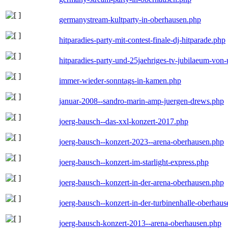
germanystream-kultparty-in-oberhausen.php
hitparadies-party-mit-contest-finale-dj-hitparade.php
hitparadies-party-und-25jaehriges-tv-jubilaeum-vo
immer-wieder-sonntags-in-kamen.php
januar-2008--sandro-marin-amp-juergen-drews.php
joerg-bausch--das-xxl-konzert-2017.php
joerg-bausch--konzert-2023--arena-oberhausen.php
joerg-bausch--konzert-im-starlight-express.php
joerg-bausch--konzert-in-der-arena-oberhausen.php
joerg-bausch--konzert-in-der-turbinenhalle-oberhau
joerg-bausch-konzert-2013--arena-oberhausen.php