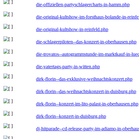
die-offiziellen-partyschlagercharts-in-hamm.php
die-original-kultshow-im-forsthaus-bolande-in-reinf
die-original-kultshow-in-reinfeld.php
die-schlagerpiloten--das-konzert-in-oberhausen.php
die-trovatos--autogrammstunde-im-marktkauf-in-lu
die-vatertags-party-in-witten.php
dirk-florin--das-exklusive-weihnachtskonzert.php
dirk-florin--das-weihnachtskonzert-in-duisburg.php
dirk-florin--konzert-im-lito-palast-in-oberhausen.php
dirk-florin--konzert-in-duisburg.php
dj-hitparade--cd-release-party-im-adiamo-in-oberha