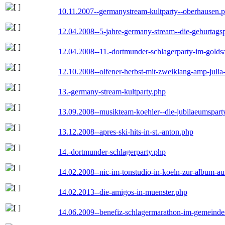
10.11.2007--germanystream-kultparty--oberhausen.
12.04.2008--5-jahre-germany-stream--die-geburtags
12.04.2008--11.-dortmunder-schlagerparty-im-goldsa
12.10.2008--olfener-herbst-mit-zweiklang-amp-julia
13.-germany-stream-kultparty.php
13.09.2008--musikteam-koehler--die-jubilaeumspart
13.12.2008--apres-ski-hits-in-st.-anton.php
14.-dortmunder-schlagerparty.php
14.02.2008--nic-im-tonstudio-in-koeln-zur-album-a
14.02.2013--die-amigos-in-muenster.php
14.06.2009--benefiz-schlagermarathon-im-gemeindes