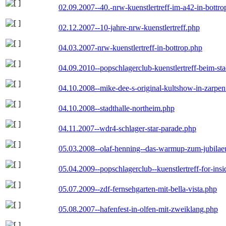
02.09.2007--40.-nrw-kuenstlertreff-im-a42-in-bottro
02.12.2007--10-jahre-nrw-kuenstlertreff.php
04.03.2007-nrw-kuenstlertreff-in-bottrop.php
04.09.2010--popschlagerclub-kuenstlertreff-beim-sta
04.10.2008--mike-dee-s-original-kultshow-in-zarpe
04.10.2008--stadthalle-northeim.php
04.11.2007--wdr4-schlager-star-parade.php
05.03.2008--olaf-henning--das-warmup-zum-jubila
05.04.2009--popschlagerclub--kuenstlertreff-for-insi
05.07.2009--zdf-fernsehgarten-mit-bella-vista.php
05.08.2007--hafenfest-in-olfen-mit-zweiklang.php