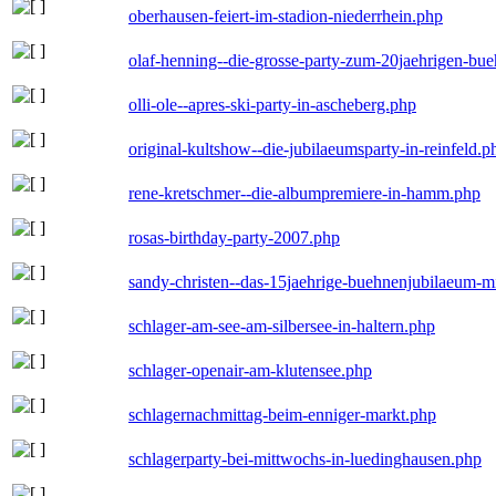
oberhausen-feiert-im-stadion-niederrhein.php
olaf-henning--die-grosse-party-zum-20jaehrigen-bu
olli-ole--apres-ski-party-in-ascheberg.php
original-kultshow--die-jubilaeumsparty-in-reinfeld.p
rene-kretschmer--die-albumpremiere-in-hamm.php
rosas-birthday-party-2007.php
sandy-christen--das-15jaehrige-buehnenjubilaeum-m
schlager-am-see-am-silbersee-in-haltern.php
schlager-openair-am-klutensee.php
schlagernachmittag-beim-enniger-markt.php
schlagerparty-bei-mittwochs-in-luedinghausen.php