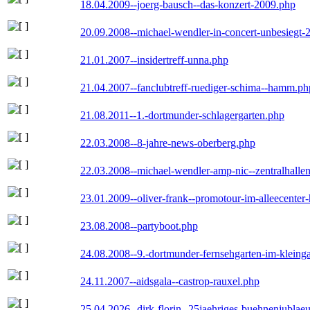
18.04.2009--joerg-bausch--das-konzert-2009.php
20.09.2008--michael-wendler-in-concert-unbesiegt-
21.01.2007--insidertreff-unna.php
21.04.2007--fanclubtreff-ruediger-schima--hamm.ph
21.08.2011--1.-dortmunder-schlagergarten.php
22.03.2008--8-jahre-news-oberberg.php
22.03.2008--michael-wendler-amp-nic--zentralhall
23.01.2009--oliver-frank--promotour-im-alleecente
23.08.2008--partyboot.php
24.08.2008--9.-dortmunder-fernsehgarten-im-kleinga
24.11.2007--aidsgala--castrop-rauxel.php
25.04.2026--dirk-florin--25jaehriges-buehnenjublaeu