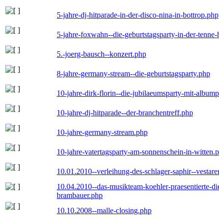
5-jahre-dj-hitparade-in-der-disco-nina-in-bottrop.php
5-jahre-foxwahn--die-geburtstagsparty-in-der-tenn
5.-joerg-bausch--konzert.php
8-jahre-germany-stream--die-geburtstagsparty.php
10-jahre-dirk-florin--die-jubilaeumsparty-mit-album
10-jahre-dj-hitparade--der-branchentreff.php
10-jahre-germany-stream.php
10-jahre-vatertagsparty-am-sonnenschein-in-witten.
10.01.2010--verleihung-des-schlager-saphir--vestar
10.04.2010--das-musikteam-koehler-praesentierte-di
brambauer.php
10.10.2008--malle-closing.php