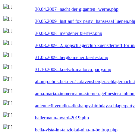
30.04.2007--nacht-der-giganten--werne.php
30.05.2009--lust-auf-fox-party--hansesaal-luenen.ph
30.08.2008--mendener-bierfest.php
30.08.2009--2.-popschlagerclub-kuenstlertreff-for-i
31.05.2009--bergkamener-bierfest.php
31.10.2008--koelsch-mallorca-party.php
al-amp-chris-bei-der-1.-davensberger-schlagernacht
anna-maria-zimmermann--sternen-gefluester-clubtou
antenne3liveradio--die-happy-birthday-schlagerpart
ballermann-award-2019.php
bella-vista-im-tanzlokal-nina-in-bottrop.php