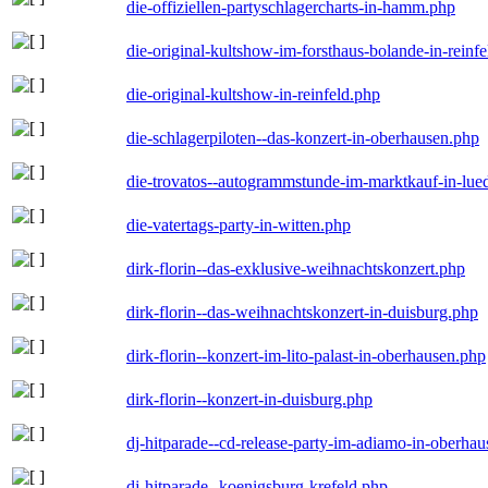
die-offiziellen-partyschlagercharts-in-hamm.php
die-original-kultshow-im-forsthaus-bolande-in-reinf
die-original-kultshow-in-reinfeld.php
die-schlagerpiloten--das-konzert-in-oberhausen.php
die-trovatos--autogrammstunde-im-marktkauf-in-lu
die-vatertags-party-in-witten.php
dirk-florin--das-exklusive-weihnachtskonzert.php
dirk-florin--das-weihnachtskonzert-in-duisburg.php
dirk-florin--konzert-im-lito-palast-in-oberhausen.php
dirk-florin--konzert-in-duisburg.php
dj-hitparade--cd-release-party-im-adiamo-in-oberha
dj-hitparade--koenigsburg-krefeld.php