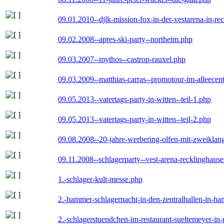
09.01.2010--djlk-mission-fox-in-der-vestarena-in-re
09.02.2008--apres-ski-party--northeim.php
09.03.2007--mythos--castrop-rauxel.php
09.03.2009--matthias-carras--promotour-im-alleece
09.05.2013--vatertags-party-in-witten--teil-1.php
09.05.2013--vatertags-party-in-witten--teil-2.php
09.08.2008--20-jahre-werbering-olfen-mit-zweiklan
09.11.2008--schlagerparty--vest-arena-recklinghaus
1.-schlager-kult-messe.php
2.-hammer-schlagernacht-in-den-zentralhallen-in-h
2.-schlagerstuendchen-im-restaurant-sueltemeyer-in