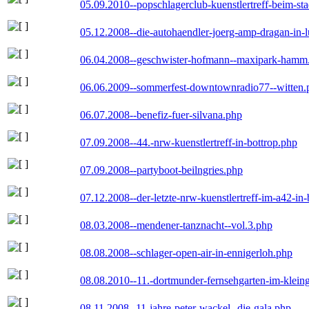
05.09.2010--popschlagerclub-kuenstlertreff-beim-sta
05.12.2008--die-autohaendler-joerg-amp-dragan-in-
06.04.2008--geschwister-hofmann--maxipark-hamm
06.06.2009--sommerfest-downtownradio77--witten.
06.07.2008--benefiz-fuer-silvana.php
07.09.2008--44.-nrw-kuenstlertreff-in-bottrop.php
07.09.2008--partyboot-beilngries.php
07.12.2008--der-letzte-nrw-kuenstlertreff-im-a42-in-
08.03.2008--mendener-tanznacht--vol.3.php
08.08.2008--schlager-open-air-in-ennigerloh.php
08.08.2010--11.-dortmunder-fernsehgarten-im-klein
08.11.2008--11-jahre-peter-wackel--die-gala.php