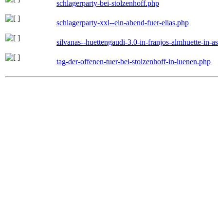
schlagerparty-bei-stolzenhoff.php
schlagerparty-xxl--ein-abend-fuer-elias.php
silvanas--huettengaudi-3.0-in-franjos-almhuette-in-
tag-der-offenen-tuer-bei-stolzenhoff-in-luenen.php