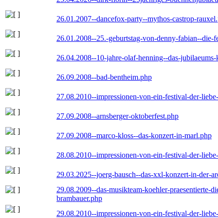
26.01.2007--dancefox-party--mythos-castrop-rauxel
26.01.2008--25.-geburtstag-von-denny-fabian--die-fei
26.04.2008--10-jahre-olaf-henning--das-jubilaeums-
26.09.2008--bad-bentheim.php
27.08.2010--impressionen-von-ein-festival-der-lieb
27.09.2008--arnsberger-oktoberfest.php
27.09.2008--marco-kloss--das-konzert-in-marl.php
28.08.2010--impressionen-von-ein-festival-der-lieb
29.03.2025--joerg-bausch--das-xxl-konzert-in-der-a
29.08.2009--das-musikteam-koehler-praesentierte-di
brambauer.php
29.08.2010--impressionen-von-ein-festival-der-lieb