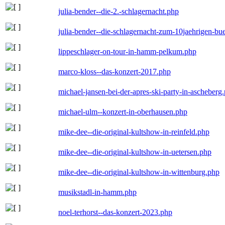
julia-bender--die-2.-schlagernacht.php
julia-bender--die-schlagernacht-zum-10jaehrigen-b
lippeschlager-on-tour-in-hamm-pelkum.php
marco-kloss--das-konzert-2017.php
michael-jansen-bei-der-apres-ski-party-in-ascheberg
michael-ulm--konzert-in-oberhausen.php
mike-dee--die-original-kultshow-in-reinfeld.php
mike-dee--die-original-kultshow-in-uetersen.php
mike-dee--die-original-kultshow-in-wittenburg.php
musikstadl-in-hamm.php
noel-terhorst--das-konzert-2023.php