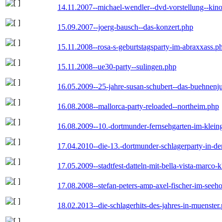
14.11.2007--michael-wendler--dvd-vorstellung--kin
15.09.2007--joerg-bausch--das-konzert.php
15.11.2008--rosa-s-geburtstagsparty-im-abraxxass.p
15.11.2008--ue30-party--sulingen.php
16.05.2009--25-jahre-susan-schubert--das-buehnenj
16.08.2008--mallorca-party-reloaded--northeim.php
16.08.2009--10.-dortmunder-fernsehgarten-im-klein
17.04.2010--die-13.-dortmunder-schlagerparty-in-der
17.05.2009--stadtfest-datteln-mit-bella-vista-marco-
17.08.2008--stefan-peters-amp-axel-fischer-im-seeho
18.02.2013--die-schlagerhits-des-jahres-in-muenster