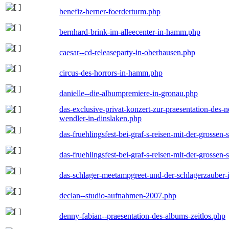
benefiz-herner-foerderturm.php
bernhard-brink-im-alleecenter-in-hamm.php
caesar--cd-releaseparty-in-oberhausen.php
circus-des-horrors-in-hamm.php
danielle--die-albumpremiere-in-gronau.php
das-exclusive-privat-konzert-zur-praesentation-des
wendler-in-dinslaken.php
das-fruehlingsfest-bei-graf-s-reisen-mit-der-grossen-
das-fruehlingsfest-bei-graf-s-reisen-mit-der-grossen-
das-schlager-meetampgreet-und-der-schlagerzauber-
declan--studio-aufnahmen-2007.php
denny-fabian--praesentation-des-albums-zeitlos.php