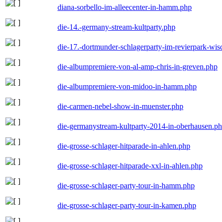
diana-sorbello-im-alleecenter-in-hamm.php
die-14.-germany-stream-kultparty.php
die-17.-dortmunder-schlagerparty-im-revierpark-wis
die-albumpremiere-von-al-amp-chris-in-greven.php
die-albumpremiere-von-midoo-in-hamm.php
die-carmen-nebel-show-in-muenster.php
die-germanystream-kultparty-2014-in-oberhausen.p
die-grosse-schlager-hitparade-in-ahlen.php
die-grosse-schlager-hitparade-xxl-in-ahlen.php
die-grosse-schlager-party-tour-in-hamm.php
die-grosse-schlager-party-tour-in-kamen.php