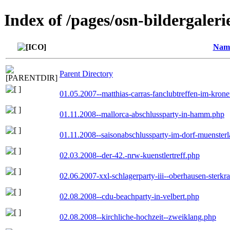
Index of /pages/osn-bildergaleri
Nam
Parent Directory
01.05.2007--matthias-carras-fanclubtreffen-im-kron
01.11.2008--mallorca-abschlussparty-in-hamm.php
01.11.2008--saisonabschlussparty-im-dorf-muenster
02.03.2008--der-42.-nrw-kuenstlertreff.php
02.06.2007-xxl-schlagerparty-iii--oberhausen-sterkr
02.08.2008--cdu-beachparty-in-velbert.php
02.08.2008--kirchliche-hochzeit--zweiklang.php