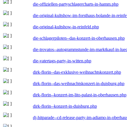
die-offiziellen-partyschlagercharts-in-hamm.php
die-original-kultshow-im-forsthaus-bolande-in-reinf
die-original-kultshow-in-reinfeld.php
die-schlagerpiloten--das-konzert-in-oberhausen.php
die-trovatos--autogrammstunde-im-marktkauf-in-lu
die-vatertags-party-in-witten.php
dirk-florin--das-exklusive-weihnachtskonzert.php
dirk-florin--das-weihnachtskonzert-in-duisburg.php
dirk-florin--konzert-im-lito-palast-in-oberhausen.php
dirk-florin--konzert-in-duisburg.php
dj-hitparade--cd-release-party-im-adiamo-in-oberha