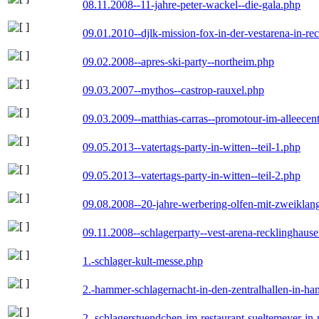
08.11.2008--11-jahre-peter-wackel--die-gala.php
09.01.2010--djlk-mission-fox-in-der-vestarena-in-re
09.02.2008--apres-ski-party--northeim.php
09.03.2007--mythos--castrop-rauxel.php
09.03.2009--matthias-carras--promotour-im-alleece
09.05.2013--vatertags-party-in-witten--teil-1.php
09.05.2013--vatertags-party-in-witten--teil-2.php
09.08.2008--20-jahre-werbering-olfen-mit-zweiklan
09.11.2008--schlagerparty--vest-arena-recklinghaus
1.-schlager-kult-messe.php
2.-hammer-schlagernacht-in-den-zentralhallen-in-h
2.-schlagerstuendchen-im-restaurant-sueltemeyer-in