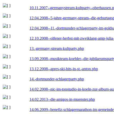
10.11.2007--germanystream-kultparty--oberhausen.
12.04.2008--5-jahre-germany-stream--die-geburtags
12.04.2008--11.-dortmunder-schlagerparty-im-goldsa
12.10.2008--olfener-herbst-mit-zweiklang-amp-julia
13.-germany-stream-kultparty.php
13.09.2008--musikteam-koehler--die-jubilaeumspart
13.12.2008--apres-ski-hits-in-st.-anton.php
14.-dortmunder-schlagerparty.php
14.02.2008--nic-im-tonstudio-in-koeln-zur-album-a
14.02.2013--die-amigos-in-muenster.php
14.06.2009--benefiz-schlagermarathon-im-gemeindes