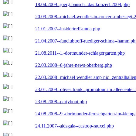
18.04.2009--joerg-bausch--das-konzert-2009.php
20.09.2008--michael-wendler-in-concert-unbesiegt-
21.01.2007--insidertreff-unna.php
21.04.2007--fanclubtreff-ruediger-schima--hamm.ph
21.08.2011--1.-dortmunder-schlagergarten.php
22.03.2008--8-jahre-news-oberberg.php
22.03.2008--michael-wendler-amp-nic--zentralhall
23.01.2009--oliver-frank--promotour-im-alleecente
23.08.2008--partyboot.php
24.08.2008--9.-dortmunder-fernsehgarten-im-kleinga
24.11.2007--aidsgala--castrop-rauxel.php