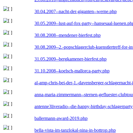
30.04.2007--nacht-der-giganten--werne.php
30.05.2009--lust-auf-fox-party--hansesaal-luenen.ph
30.08.2008--mendener-bierfest.php
30.08.2009--2.-popschlagerclub-kuenstlertreff-for-i
31.05.2009--bergkamener-bierfest.php
31.10.2008--koelsch-mallorca-party.php
al-amp-chris-bei-der-1.-davensberger-schlagernacht
anna-maria-zimmermann--sternen-gefluester-clubtou
antenne3liveradio--die-happy-birthday-schlagerpart
ballermann-award-2019.php
bella-vista-im-tanzlokal-nina-in-bottrop.php