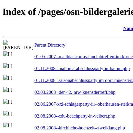
Index of /pages/osn-bildergaleri
Nam
Parent Directory
01.05.2007--matthias-carras-fanclubtreffen-im-kron
01.11.2008--mallorca-abschlussparty-in-hamm.php
01.11.2008--saisonabschlussparty-im-dorf-muenster
02.03.2008--der-42.-nrw-kuenstlertreff.php
02.06.2007-xxl-schlagerparty-iii--oberhausen-sterkr
02.08.2008--cdu-beachparty-in-velbert.php
02.08.2008--kirchliche-hochzeit--zweiklang.php