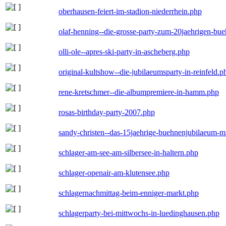
oberhausen-feiert-im-stadion-niederrhein.php
olaf-henning--die-grosse-party-zum-20jaehrigen-bu
olli-ole--apres-ski-party-in-ascheberg.php
original-kultshow--die-jubilaeumsparty-in-reinfeld.p
rene-kretschmer--die-albumpremiere-in-hamm.php
rosas-birthday-party-2007.php
sandy-christen--das-15jaehrige-buehnenjubilaeum-m
schlager-am-see-am-silbersee-in-haltern.php
schlager-openair-am-klutensee.php
schlagernachmittag-beim-enniger-markt.php
schlagerparty-bei-mittwochs-in-luedinghausen.php