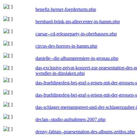
benefiz-herner-foerderturm.php
bernhard-brink-im-alleecenter-in-hamm.php
caesar--cd-releaseparty-in-oberhausen.php
circus-des-horrors-in-hamm.php
danielle--die-albumpremiere-in-gronau.php
das-exclusive-privat-konzert-zur-praesentation-des
wendler-in-dinslaken.php
das-fruehlingsfest-bei-graf-s-reisen-mit-der-grossen-
das-fruehlingsfest-bei-graf-s-reisen-mit-der-grossen-
das-schlager-meetampgreet-und-der-schlagerzauber-
declan--studio-aufnahmen-2007.php
denny-fabian--praesentation-des-albums-zeitlos.php