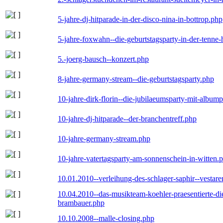
5-jahre-dj-hitparade-in-der-disco-nina-in-bottrop.php
5-jahre-foxwahn--die-geburtstagsparty-in-der-tenn
5.-joerg-bausch--konzert.php
8-jahre-germany-stream--die-geburtstagsparty.php
10-jahre-dirk-florin--die-jubilaeumsparty-mit-album
10-jahre-dj-hitparade--der-branchentreff.php
10-jahre-germany-stream.php
10-jahre-vatertagsparty-am-sonnenschein-in-witten.
10.01.2010--verleihung-des-schlager-saphir--vestar
10.04.2010--das-musikteam-koehler-praesentierte-di
brambauer.php
10.10.2008--malle-closing.php