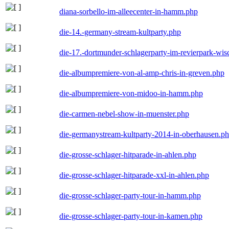
diana-sorbello-im-alleecenter-in-hamm.php
die-14.-germany-stream-kultparty.php
die-17.-dortmunder-schlagerparty-im-revierpark-wis
die-albumpremiere-von-al-amp-chris-in-greven.php
die-albumpremiere-von-midoo-in-hamm.php
die-carmen-nebel-show-in-muenster.php
die-germanystream-kultparty-2014-in-oberhausen.p
die-grosse-schlager-hitparade-in-ahlen.php
die-grosse-schlager-hitparade-xxl-in-ahlen.php
die-grosse-schlager-party-tour-in-hamm.php
die-grosse-schlager-party-tour-in-kamen.php