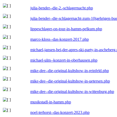
julia-bender--die-2.-schlagernacht.php
julia-bender--die-schlagernacht-zum-10jaehrigen-b
lippeschlager-on-tour-in-hamm-pelkum.php
marco-kloss--das-konzert-2017.php
michael-jansen-bei-der-apres-ski-party-in-ascheberg
michael-ulm--konzert-in-oberhausen.php
mike-dee--die-original-kultshow-in-reinfeld.php
mike-dee--die-original-kultshow-in-uetersen.php
mike-dee--die-original-kultshow-in-wittenburg.php
musikstadl-in-hamm.php
noel-terhorst--das-konzert-2023.php