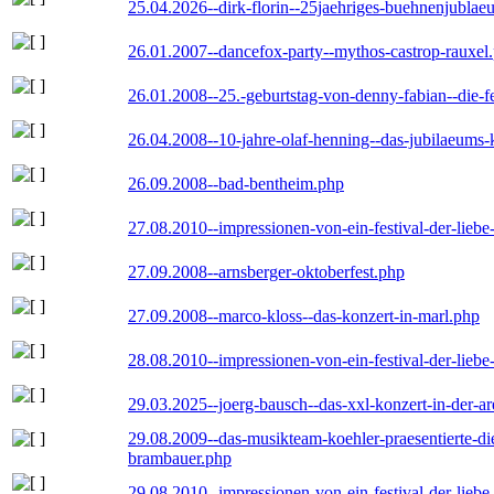
25.04.2026--dirk-florin--25jaehriges-buehnenjublaeu
26.01.2007--dancefox-party--mythos-castrop-rauxel
26.01.2008--25.-geburtstag-von-denny-fabian--die-fei
26.04.2008--10-jahre-olaf-henning--das-jubilaeums-
26.09.2008--bad-bentheim.php
27.08.2010--impressionen-von-ein-festival-der-lieb
27.09.2008--arnsberger-oktoberfest.php
27.09.2008--marco-kloss--das-konzert-in-marl.php
28.08.2010--impressionen-von-ein-festival-der-lieb
29.03.2025--joerg-bausch--das-xxl-konzert-in-der-a
29.08.2009--das-musikteam-koehler-praesentierte-di
brambauer.php
29.08.2010--impressionen-von-ein-festival-der-lieb