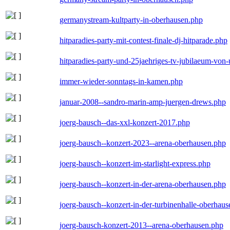
germanystream-kultparty-in-oberhausen.php
hitparadies-party-mit-contest-finale-dj-hitparade.php
hitparadies-party-und-25jaehriges-tv-jubilaeum-vo
immer-wieder-sonntags-in-kamen.php
januar-2008--sandro-marin-amp-juergen-drews.php
joerg-bausch--das-xxl-konzert-2017.php
joerg-bausch--konzert-2023--arena-oberhausen.php
joerg-bausch--konzert-im-starlight-express.php
joerg-bausch--konzert-in-der-arena-oberhausen.php
joerg-bausch--konzert-in-der-turbinenhalle-oberhau
joerg-bausch-konzert-2013--arena-oberhausen.php