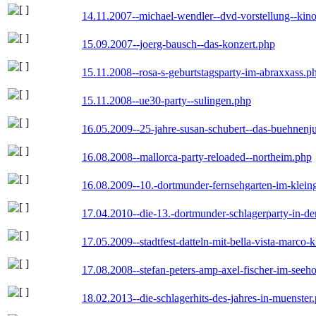
14.11.2007--michael-wendler--dvd-vorstellung--kin
15.09.2007--joerg-bausch--das-konzert.php
15.11.2008--rosa-s-geburtstagsparty-im-abraxxass.p
15.11.2008--ue30-party--sulingen.php
16.05.2009--25-jahre-susan-schubert--das-buehnenj
16.08.2008--mallorca-party-reloaded--northeim.php
16.08.2009--10.-dortmunder-fernsehgarten-im-klein
17.04.2010--die-13.-dortmunder-schlagerparty-in-der
17.05.2009--stadtfest-datteln-mit-bella-vista-marco-
17.08.2008--stefan-peters-amp-axel-fischer-im-seeho
18.02.2013--die-schlagerhits-des-jahres-in-muenster