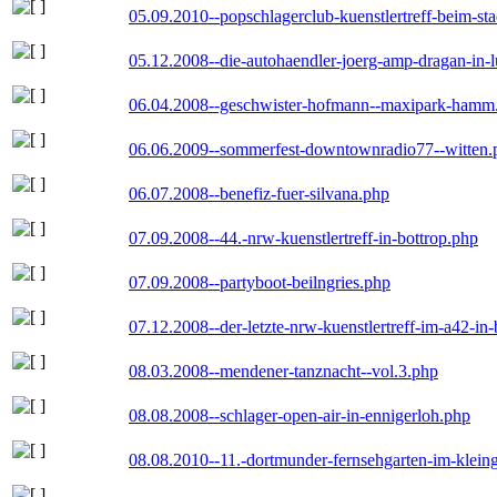
05.09.2010--popschlagerclub-kuenstlertreff-beim-sta
05.12.2008--die-autohaendler-joerg-amp-dragan-in-
06.04.2008--geschwister-hofmann--maxipark-hamm
06.06.2009--sommerfest-downtownradio77--witten.
06.07.2008--benefiz-fuer-silvana.php
07.09.2008--44.-nrw-kuenstlertreff-in-bottrop.php
07.09.2008--partyboot-beilngries.php
07.12.2008--der-letzte-nrw-kuenstlertreff-im-a42-in-
08.03.2008--mendener-tanznacht--vol.3.php
08.08.2008--schlager-open-air-in-ennigerloh.php
08.08.2010--11.-dortmunder-fernsehgarten-im-klein