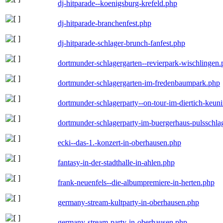
dj-hitparade--koenigsburg-krefeld.php
dj-hitparade-branchenfest.php
dj-hitparade-schlager-brunch-fanfest.php
dortmunder-schlagergarten--revierpark-wischlingen
dortmunder-schlagergarten-im-fredenbaumpark.php
dortmunder-schlagerparty--on-tour-im-diertich-keu
dortmunder-schlagerparty-im-buergerhaus-pulsschla
ecki--das-1.-konzert-in-oberhausen.php
fantasy-in-der-stadthalle-in-ahlen.php
frank-neuenfels--die-albumpremiere-in-herten.php
germany-stream-kultparty-in-oberhausen.php
germany-stream-party-in-oberhausen.php