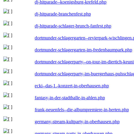
dj-hitparade--koenigsburg-krefeld.php
dj-hitparade-branchenfest.php
dj-hitparade-schlager-brunch-fanfest.php
dortmunder-schlagergarten--revierpark-wischlingen
dortmunder-schlagergarten-im-fredenbaumpark.php
dortmunder-schlagerparty--on-tour-im-diertich-keu
dortmunder-schlagerparty-im-buergerhaus-pulsschla
ecki--das-1.-konzert-in-oberhausen.php
fantasy-in-der-stadthalle-in-ahlen.php
frank-neuenfels--die-albumpremiere-in-herten.php
germany-stream-kultparty-in-oberhausen.php
germany-stream-party-in-oberhausen.php