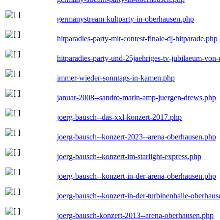
germanystream-kultparty-in-oberhausen.php
hitparadies-party-mit-contest-finale-dj-hitparade.php
hitparadies-party-und-25jaehriges-tv-jubilaeum-vo
immer-wieder-sonntags-in-kamen.php
januar-2008--sandro-marin-amp-juergen-drews.php
joerg-bausch--das-xxl-konzert-2017.php
joerg-bausch--konzert-2023--arena-oberhausen.php
joerg-bausch--konzert-im-starlight-express.php
joerg-bausch--konzert-in-der-arena-oberhausen.php
joerg-bausch--konzert-in-der-turbinenhalle-oberhau
joerg-bausch-konzert-2013--arena-oberhausen.php