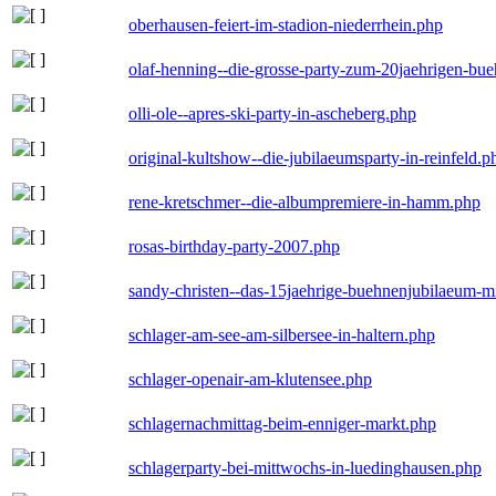
oberhausen-feiert-im-stadion-niederrhein.php
olaf-henning--die-grosse-party-zum-20jaehrigen-bu
olli-ole--apres-ski-party-in-ascheberg.php
original-kultshow--die-jubilaeumsparty-in-reinfeld.p
rene-kretschmer--die-albumpremiere-in-hamm.php
rosas-birthday-party-2007.php
sandy-christen--das-15jaehrige-buehnenjubilaeum-m
schlager-am-see-am-silbersee-in-haltern.php
schlager-openair-am-klutensee.php
schlagernachmittag-beim-enniger-markt.php
schlagerparty-bei-mittwochs-in-luedinghausen.php