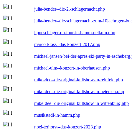
julia-bender--die-2.-schlagernacht.php
julia-bender--die-schlagernacht-zum-10jaehrigen-b
lippeschlager-on-tour-in-hamm-pelkum.php
marco-kloss--das-konzert-2017.php
michael-jansen-bei-der-apres-ski-party-in-ascheberg
michael-ulm--konzert-in-oberhausen.php
mike-dee--die-original-kultshow-in-reinfeld.php
mike-dee--die-original-kultshow-in-uetersen.php
mike-dee--die-original-kultshow-in-wittenburg.php
musikstadl-in-hamm.php
noel-terhorst--das-konzert-2023.php