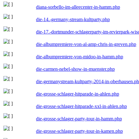
diana-sorbello-im-alleecenter-in-hamm.php
die-14.-germany-stream-kultparty.php
die-17.-dortmunder-schlagerparty-im-revierpark-wis
die-albumpremiere-von-al-amp-chris-in-greven.php
die-albumpremiere-von-midoo-in-hamm.php
die-carmen-nebel-show-in-muenster.php
die-germanystream-kultparty-2014-in-oberhausen.p
die-grosse-schlager-hitparade-in-ahlen.php
die-grosse-schlager-hitparade-xxl-in-ahlen.php
die-grosse-schlager-party-tour-in-hamm.php
die-grosse-schlager-party-tour-in-kamen.php