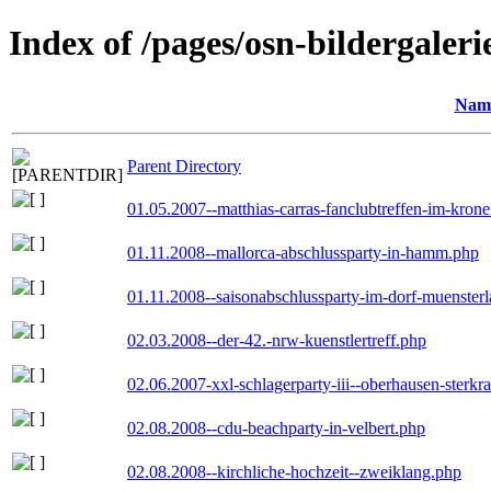
Index of /pages/osn-bildergaleri
Nam
Parent Directory
01.05.2007--matthias-carras-fanclubtreffen-im-kron
01.11.2008--mallorca-abschlussparty-in-hamm.php
01.11.2008--saisonabschlussparty-im-dorf-muenster
02.03.2008--der-42.-nrw-kuenstlertreff.php
02.06.2007-xxl-schlagerparty-iii--oberhausen-sterkr
02.08.2008--cdu-beachparty-in-velbert.php
02.08.2008--kirchliche-hochzeit--zweiklang.php