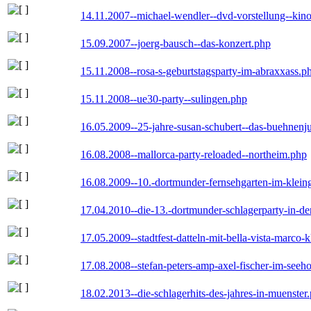
14.11.2007--michael-wendler--dvd-vorstellung--kin
15.09.2007--joerg-bausch--das-konzert.php
15.11.2008--rosa-s-geburtstagsparty-im-abraxxass.p
15.11.2008--ue30-party--sulingen.php
16.05.2009--25-jahre-susan-schubert--das-buehnenj
16.08.2008--mallorca-party-reloaded--northeim.php
16.08.2009--10.-dortmunder-fernsehgarten-im-klein
17.04.2010--die-13.-dortmunder-schlagerparty-in-der
17.05.2009--stadtfest-datteln-mit-bella-vista-marco-
17.08.2008--stefan-peters-amp-axel-fischer-im-seeho
18.02.2013--die-schlagerhits-des-jahres-in-muenster