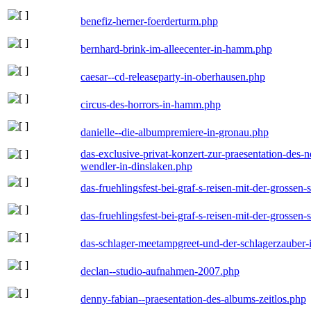
benefiz-herner-foerderturm.php
bernhard-brink-im-alleecenter-in-hamm.php
caesar--cd-releaseparty-in-oberhausen.php
circus-des-horrors-in-hamm.php
danielle--die-albumpremiere-in-gronau.php
das-exclusive-privat-konzert-zur-praesentation-des
wendler-in-dinslaken.php
das-fruehlingsfest-bei-graf-s-reisen-mit-der-grossen-
das-fruehlingsfest-bei-graf-s-reisen-mit-der-grossen-
das-schlager-meetampgreet-und-der-schlagerzauber-
declan--studio-aufnahmen-2007.php
denny-fabian--praesentation-des-albums-zeitlos.php