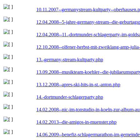
10.11.2007--germanystream-kultparty--oberhausen.
12.04.2008--5-jahre-germany-stream--die-geburtags
12.04.2008--11.-dortmunder-schlagerparty-im-goldsa
12.10.2008--olfener-herbst-mit-zweiklang-amp-julia
13.-germany-stream-kultparty.php
13.09.2008--musikteam-koehler--die-jubilaeumspart
13.12.2008--apres-ski-hits-in-st.-anton.php
14.-dortmunder-schlagerparty.php
14.02.2008--nic-im-tonstudio-in-koeln-zur-album-a
14.02.2013--die-amigos-in-muenster.php
14.06.2009--benefiz-schlagermarathon-im-gemeindes