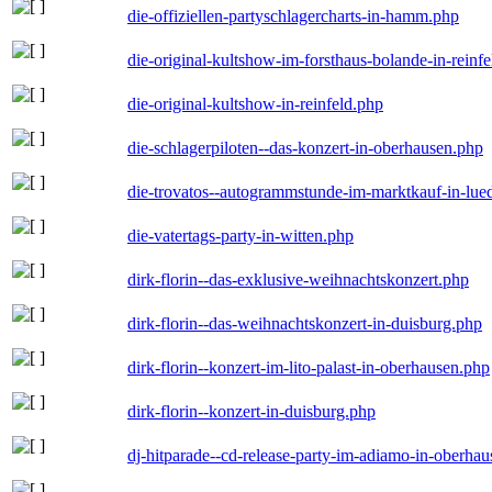
die-offiziellen-partyschlagercharts-in-hamm.php
die-original-kultshow-im-forsthaus-bolande-in-reinf
die-original-kultshow-in-reinfeld.php
die-schlagerpiloten--das-konzert-in-oberhausen.php
die-trovatos--autogrammstunde-im-marktkauf-in-lu
die-vatertags-party-in-witten.php
dirk-florin--das-exklusive-weihnachtskonzert.php
dirk-florin--das-weihnachtskonzert-in-duisburg.php
dirk-florin--konzert-im-lito-palast-in-oberhausen.php
dirk-florin--konzert-in-duisburg.php
dj-hitparade--cd-release-party-im-adiamo-in-oberha