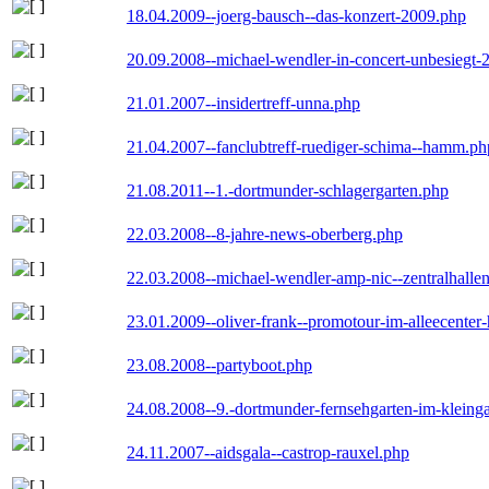
18.04.2009--joerg-bausch--das-konzert-2009.php
20.09.2008--michael-wendler-in-concert-unbesiegt-
21.01.2007--insidertreff-unna.php
21.04.2007--fanclubtreff-ruediger-schima--hamm.ph
21.08.2011--1.-dortmunder-schlagergarten.php
22.03.2008--8-jahre-news-oberberg.php
22.03.2008--michael-wendler-amp-nic--zentralhall
23.01.2009--oliver-frank--promotour-im-alleecente
23.08.2008--partyboot.php
24.08.2008--9.-dortmunder-fernsehgarten-im-kleinga
24.11.2007--aidsgala--castrop-rauxel.php