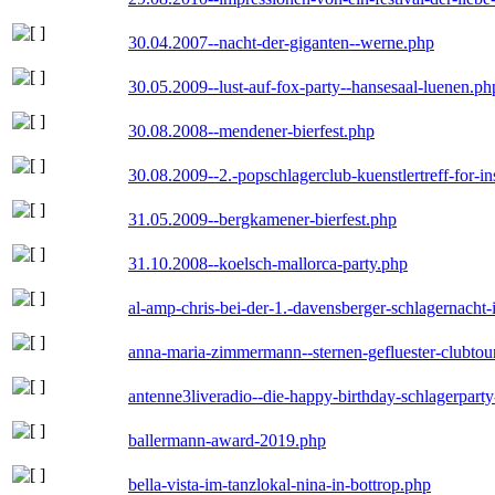
30.04.2007--nacht-der-giganten--werne.php
30.05.2009--lust-auf-fox-party--hansesaal-luenen.ph
30.08.2008--mendener-bierfest.php
30.08.2009--2.-popschlagerclub-kuenstlertreff-for-i
31.05.2009--bergkamener-bierfest.php
31.10.2008--koelsch-mallorca-party.php
al-amp-chris-bei-der-1.-davensberger-schlagernacht
anna-maria-zimmermann--sternen-gefluester-clubtou
antenne3liveradio--die-happy-birthday-schlagerpart
ballermann-award-2019.php
bella-vista-im-tanzlokal-nina-in-bottrop.php