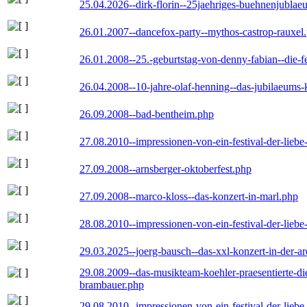
25.04.2026--dirk-florin--25jaehriges-buehnenjublaeu
26.01.2007--dancefox-party--mythos-castrop-rauxel
26.01.2008--25.-geburtstag-von-denny-fabian--die-fei
26.04.2008--10-jahre-olaf-henning--das-jubilaeums-
26.09.2008--bad-bentheim.php
27.08.2010--impressionen-von-ein-festival-der-lieb
27.09.2008--arnsberger-oktoberfest.php
27.09.2008--marco-kloss--das-konzert-in-marl.php
28.08.2010--impressionen-von-ein-festival-der-lieb
29.03.2025--joerg-bausch--das-xxl-konzert-in-der-a
29.08.2009--das-musikteam-koehler-praesentierte-di
brambauer.php
29.08.2010--impressionen-von-ein-festival-der-lieb