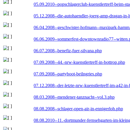
05.09.2010--popschlagerclub-kuenstlertreff-beim-sta
05.12.2008--die-autohaendler-joerg-amp-dragan-in-
06.04.2008--geschwister-hofmann--maxipark-hamm
06.06.2009--sommerfest-downtownradio77--witten.
06.07.2008--benefiz-fuer-silvana.php
07.09.2008--44.-nrw-kuenstlertreff-in-bottrop.php
07.09.2008--partyboot-beilngries.php
07.12.2008--der-letzte-nrw-kuenstlertreff-im-a42-in-
08.03.2008--mendener-tanznacht--vol.3.php
08.08.2008--schlager-open-air-in-ennigerloh.php
08.08.2010--11.-dortmunder-fernsehgarten-im-klein