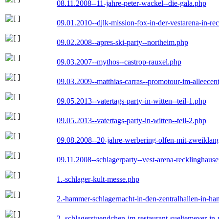
08.11.2008--11-jahre-peter-wackel--die-gala.php
09.01.2010--djlk-mission-fox-in-der-vestarena-in-re
09.02.2008--apres-ski-party--northeim.php
09.03.2007--mythos--castrop-rauxel.php
09.03.2009--matthias-carras--promotour-im-alleece
09.05.2013--vatertags-party-in-witten--teil-1.php
09.05.2013--vatertags-party-in-witten--teil-2.php
09.08.2008--20-jahre-werbering-olfen-mit-zweiklan
09.11.2008--schlagerparty--vest-arena-recklinghaus
1.-schlager-kult-messe.php
2.-hammer-schlagernacht-in-den-zentralhallen-in-h
2.-schlagerstuendchen-im-restaurant-sueltemeyer-in