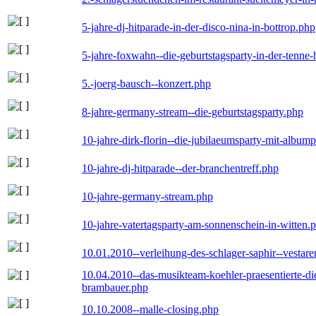
5-jahre-dj-hitparade-in-der-disco-nina-in-bottrop.php
5-jahre-foxwahn--die-geburtstagsparty-in-der-tenn
5.-joerg-bausch--konzert.php
8-jahre-germany-stream--die-geburtstagsparty.php
10-jahre-dirk-florin--die-jubilaeumsparty-mit-album
10-jahre-dj-hitparade--der-branchentreff.php
10-jahre-germany-stream.php
10-jahre-vatertagsparty-am-sonnenschein-in-witten.
10.01.2010--verleihung-des-schlager-saphir--vestar
10.04.2010--das-musikteam-koehler-praesentierte-di
brambauer.php
10.10.2008--malle-closing.php