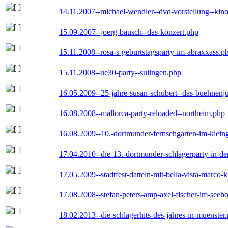
14.11.2007--michael-wendler--dvd-vorstellung--kin
15.09.2007--joerg-bausch--das-konzert.php
15.11.2008--rosa-s-geburtstagsparty-im-abraxxass.p
15.11.2008--ue30-party--sulingen.php
16.05.2009--25-jahre-susan-schubert--das-buehnenj
16.08.2008--mallorca-party-reloaded--northeim.php
16.08.2009--10.-dortmunder-fernsehgarten-im-klein
17.04.2010--die-13.-dortmunder-schlagerparty-in-der
17.05.2009--stadtfest-datteln-mit-bella-vista-marco-
17.08.2008--stefan-peters-amp-axel-fischer-im-seeho
18.02.2013--die-schlagerhits-des-jahres-in-muenster