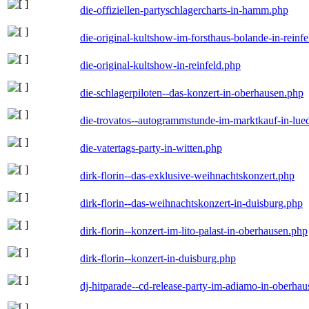
die-offiziellen-partyschlagercharts-in-hamm.php
die-original-kultshow-im-forsthaus-bolande-in-reinf
die-original-kultshow-in-reinfeld.php
die-schlagerpiloten--das-konzert-in-oberhausen.php
die-trovatos--autogrammstunde-im-marktkauf-in-lu
die-vatertags-party-in-witten.php
dirk-florin--das-exklusive-weihnachtskonzert.php
dirk-florin--das-weihnachtskonzert-in-duisburg.php
dirk-florin--konzert-im-lito-palast-in-oberhausen.php
dirk-florin--konzert-in-duisburg.php
dj-hitparade--cd-release-party-im-adiamo-in-oberha