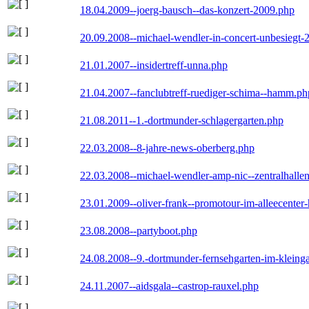
18.04.2009--joerg-bausch--das-konzert-2009.php
20.09.2008--michael-wendler-in-concert-unbesiegt-
21.01.2007--insidertreff-unna.php
21.04.2007--fanclubtreff-ruediger-schima--hamm.ph
21.08.2011--1.-dortmunder-schlagergarten.php
22.03.2008--8-jahre-news-oberberg.php
22.03.2008--michael-wendler-amp-nic--zentralhall
23.01.2009--oliver-frank--promotour-im-alleecente
23.08.2008--partyboot.php
24.08.2008--9.-dortmunder-fernsehgarten-im-kleinga
24.11.2007--aidsgala--castrop-rauxel.php