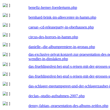
benefiz-herner-foerderturm.php
bernhard-brink-im-alleecenter-in-hamm.php
caesar--cd-releaseparty-in-oberhausen.php
circus-des-horrors-in-hamm.php
danielle--die-albumpremiere-in-gronau.php
das-exclusive-privat-konzert-zur-praesentation-des
wendler-in-dinslaken.php
das-fruehlingsfest-bei-graf-s-reisen-mit-der-grossen-
das-fruehlingsfest-bei-graf-s-reisen-mit-der-grossen-
das-schlager-meetampgreet-und-der-schlagerzauber-
declan--studio-aufnahmen-2007.php
denny-fabian--praesentation-des-albums-zeitlos.php