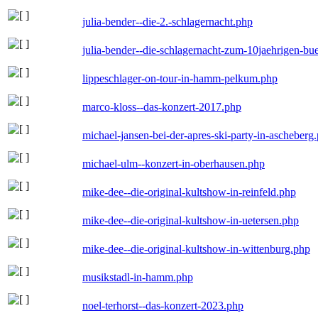
julia-bender--die-2.-schlagernacht.php
julia-bender--die-schlagernacht-zum-10jaehrigen-b
lippeschlager-on-tour-in-hamm-pelkum.php
marco-kloss--das-konzert-2017.php
michael-jansen-bei-der-apres-ski-party-in-ascheberg
michael-ulm--konzert-in-oberhausen.php
mike-dee--die-original-kultshow-in-reinfeld.php
mike-dee--die-original-kultshow-in-uetersen.php
mike-dee--die-original-kultshow-in-wittenburg.php
musikstadl-in-hamm.php
noel-terhorst--das-konzert-2023.php