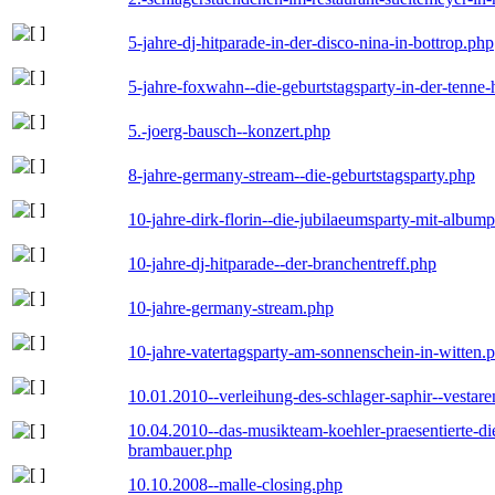
5-jahre-dj-hitparade-in-der-disco-nina-in-bottrop.php
5-jahre-foxwahn--die-geburtstagsparty-in-der-tenn
5.-joerg-bausch--konzert.php
8-jahre-germany-stream--die-geburtstagsparty.php
10-jahre-dirk-florin--die-jubilaeumsparty-mit-album
10-jahre-dj-hitparade--der-branchentreff.php
10-jahre-germany-stream.php
10-jahre-vatertagsparty-am-sonnenschein-in-witten.
10.01.2010--verleihung-des-schlager-saphir--vestar
10.04.2010--das-musikteam-koehler-praesentierte-di
brambauer.php
10.10.2008--malle-closing.php