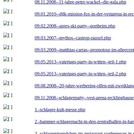
08.11.2008--11-jahre-peter-wackel--die-gala.php
09.01.2010--djlk-mission-fox-in-der-vestarena-in-re
09.02.2008--apres-ski-party--northeim.php
09.03.2007--mythos--castrop-rauxel.php
09.03.2009--matthias-carras--promotour-im-alleece
09.05.2013--vatertags-party-in-witten--teil-1.php
09.05.2013--vatertags-party-in-witten--teil-2.php
09.08.2008--20-jahre-werbering-olfen-mit-zweiklan
09.11.2008--schlagerparty--vest-arena-recklinghaus
1.-schlager-kult-messe.php
2.-hammer-schlagernacht-in-den-zentralhallen-in-h
2.-schlagerstuendchen-im-restaurant-sueltemeyer-in