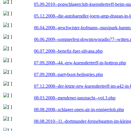
05.09.2010--popschlagerclub-kuenstlertreff-beim-sta
05.12.2008--die-autohaendler-joerg-amp-dragan-in-
06.04.2008--geschwister-hofmann--maxipark-hamm
06.06.2009--sommerfest-downtownradio77--witten.
06.07.2008--benefiz-fuer-silvana.php
07.09.2008--44.-nrw-kuenstlertreff-in-bottrop.php
07.09.2008--partyboot-beilngries.php
07.12.2008--der-letzte-nrw-kuenstlertreff-im-a42-in-
08.03.2008--mendener-tanznacht--vol.3.php
08.08.2008--schlager-open-air-in-ennigerloh.php
08.08.2010--11.-dortmunder-fernsehgarten-im-klein