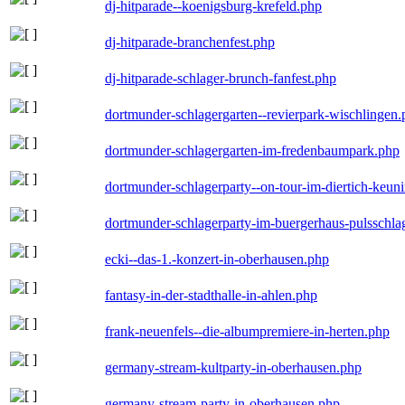
dj-hitparade--koenigsburg-krefeld.php
dj-hitparade-branchenfest.php
dj-hitparade-schlager-brunch-fanfest.php
dortmunder-schlagergarten--revierpark-wischlingen
dortmunder-schlagergarten-im-fredenbaumpark.php
dortmunder-schlagerparty--on-tour-im-diertich-keu
dortmunder-schlagerparty-im-buergerhaus-pulsschla
ecki--das-1.-konzert-in-oberhausen.php
fantasy-in-der-stadthalle-in-ahlen.php
frank-neuenfels--die-albumpremiere-in-herten.php
germany-stream-kultparty-in-oberhausen.php
germany-stream-party-in-oberhausen.php