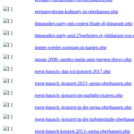
germanystream-kultparty-in-oberhausen.php
hitparadies-party-mit-contest-finale-dj-hitparade.php
hitparadies-party-und-25jaehriges-tv-jubilaeum-vo
immer-wieder-sonntags-in-kamen.php
januar-2008--sandro-marin-amp-juergen-drews.php
joerg-bausch--das-xxl-konzert-2017.php
joerg-bausch--konzert-2023--arena-oberhausen.php
joerg-bausch--konzert-im-starlight-express.php
joerg-bausch--konzert-in-der-arena-oberhausen.php
joerg-bausch--konzert-in-der-turbinenhalle-oberhau
joerg-bausch-konzert-2013--arena-oberhausen.php