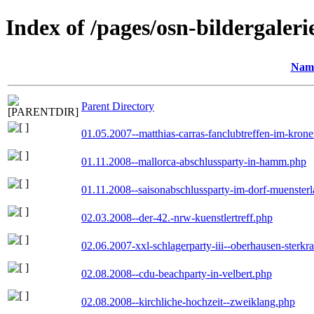
Index of /pages/osn-bildergaleri
Nam
Parent Directory
01.05.2007--matthias-carras-fanclubtreffen-im-kron
01.11.2008--mallorca-abschlussparty-in-hamm.php
01.11.2008--saisonabschlussparty-im-dorf-muenster
02.03.2008--der-42.-nrw-kuenstlertreff.php
02.06.2007-xxl-schlagerparty-iii--oberhausen-sterkr
02.08.2008--cdu-beachparty-in-velbert.php
02.08.2008--kirchliche-hochzeit--zweiklang.php