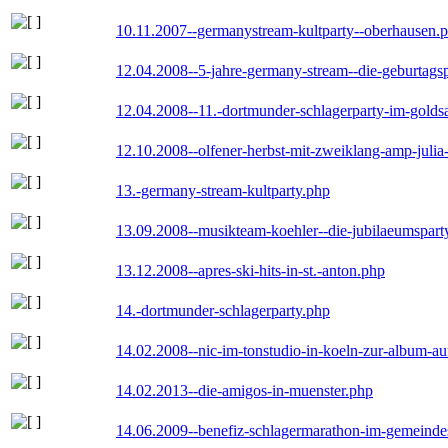
10.11.2007--germanystream-kultparty--oberhausen.
12.04.2008--5-jahre-germany-stream--die-geburtags
12.04.2008--11.-dortmunder-schlagerparty-im-goldsa
12.10.2008--olfener-herbst-mit-zweiklang-amp-julia
13.-germany-stream-kultparty.php
13.09.2008--musikteam-koehler--die-jubilaeumspart
13.12.2008--apres-ski-hits-in-st.-anton.php
14.-dortmunder-schlagerparty.php
14.02.2008--nic-im-tonstudio-in-koeln-zur-album-a
14.02.2013--die-amigos-in-muenster.php
14.06.2009--benefiz-schlagermarathon-im-gemeindes