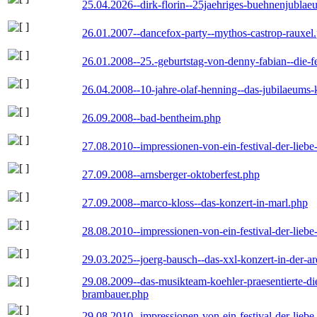
25.04.2026--dirk-florin--25jaehriges-buehnenjublaeu
26.01.2007--dancefox-party--mythos-castrop-rauxel
26.01.2008--25.-geburtstag-von-denny-fabian--die-fei
26.04.2008--10-jahre-olaf-henning--das-jubilaeums-
26.09.2008--bad-bentheim.php
27.08.2010--impressionen-von-ein-festival-der-lieb
27.09.2008--arnsberger-oktoberfest.php
27.09.2008--marco-kloss--das-konzert-in-marl.php
28.08.2010--impressionen-von-ein-festival-der-lieb
29.03.2025--joerg-bausch--das-xxl-konzert-in-der-a
29.08.2009--das-musikteam-koehler-praesentierte-di
brambauer.php
29.08.2010--impressionen-von-ein-festival-der-lieb