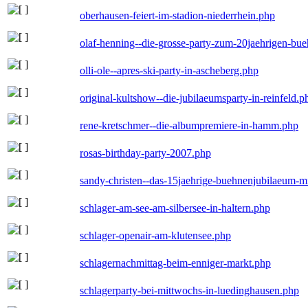
oberhausen-feiert-im-stadion-niederrhein.php
olaf-henning--die-grosse-party-zum-20jaehrigen-bu
olli-ole--apres-ski-party-in-ascheberg.php
original-kultshow--die-jubilaeumsparty-in-reinfeld.p
rene-kretschmer--die-albumpremiere-in-hamm.php
rosas-birthday-party-2007.php
sandy-christen--das-15jaehrige-buehnenjubilaeum-m
schlager-am-see-am-silbersee-in-haltern.php
schlager-openair-am-klutensee.php
schlagernachmittag-beim-enniger-markt.php
schlagerparty-bei-mittwochs-in-luedinghausen.php