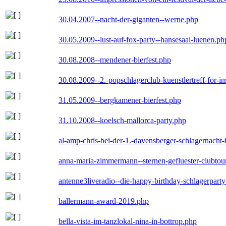
30.04.2007--nacht-der-giganten--werne.php
30.05.2009--lust-auf-fox-party--hansesaal-luenen.ph
30.08.2008--mendener-bierfest.php
30.08.2009--2.-popschlagerclub-kuenstlertreff-for-i
31.05.2009--bergkamener-bierfest.php
31.10.2008--koelsch-mallorca-party.php
al-amp-chris-bei-der-1.-davensberger-schlagernacht
anna-maria-zimmermann--sternen-gefluester-clubtou
antenne3liveradio--die-happy-birthday-schlagerpart
ballermann-award-2019.php
bella-vista-im-tanzlokal-nina-in-bottrop.php