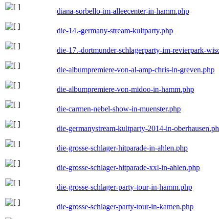
diana-sorbello-im-alleecenter-in-hamm.php
die-14.-germany-stream-kultparty.php
die-17.-dortmunder-schlagerparty-im-revierpark-wis
die-albumpremiere-von-al-amp-chris-in-greven.php
die-albumpremiere-von-midoo-in-hamm.php
die-carmen-nebel-show-in-muenster.php
die-germanystream-kultparty-2014-in-oberhausen.p
die-grosse-schlager-hitparade-in-ahlen.php
die-grosse-schlager-hitparade-xxl-in-ahlen.php
die-grosse-schlager-party-tour-in-hamm.php
die-grosse-schlager-party-tour-in-kamen.php