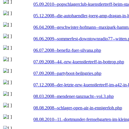
05.09.2010--popschlagerclub-kuenstlertreff-beim-sta
05.12.2008--die-autohaendler-joerg-amp-dragan-in-
06.04.2008--geschwister-hofmann--maxipark-hamm
06.06.2009--sommerfest-downtownradio77--witten.
06.07.2008--benefiz-fuer-silvana.php
07.09.2008--44.-nrw-kuenstlertreff-in-bottrop.php
07.09.2008--partyboot-beilngries.php
07.12.2008--der-letzte-nrw-kuenstlertreff-im-a42-in-
08.03.2008--mendener-tanznacht--vol.3.php
08.08.2008--schlager-open-air-in-ennigerloh.php
08.08.2010--11.-dortmunder-fernsehgarten-im-klein