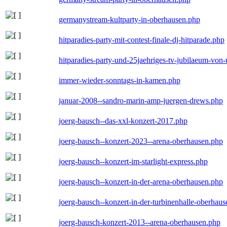
germanystream-kultparty-in-oberhausen.php
hitparadies-party-mit-contest-finale-dj-hitparade.php
hitparadies-party-und-25jaehriges-tv-jubilaeum-vo
immer-wieder-sonntags-in-kamen.php
januar-2008--sandro-marin-amp-juergen-drews.php
joerg-bausch--das-xxl-konzert-2017.php
joerg-bausch--konzert-2023--arena-oberhausen.php
joerg-bausch--konzert-im-starlight-express.php
joerg-bausch--konzert-in-der-arena-oberhausen.php
joerg-bausch--konzert-in-der-turbinenhalle-oberhau
joerg-bausch-konzert-2013--arena-oberhausen.php