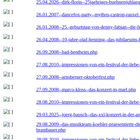
25.04.2026--dirk-florin--25jaehriges-buehnenjublaeu
26.01.2007--dancefox-party--mythos-castrop-rauxel
26.01.2008--25.-geburtstag-von-denny-fabian--die-fei
26.04.2008--10-jahre-olaf-henning--das-jubilaeums-
26.09.2008--bad-bentheim.php
27.08.2010--impressionen-von-ein-festival-der-lieb
27.09.2008--arnsberger-oktoberfest.php
27.09.2008--marco-kloss--das-konzert-in-marl.php
28.08.2010--impressionen-von-ein-festival-der-lieb
29.03.2025--joerg-bausch--das-xxl-konzert-in-der-a
29.08.2009--das-musikteam-koehler-praesentierte-di
brambauer.php
29.08.2010--impressionen-von-ein-festival-der-lieb