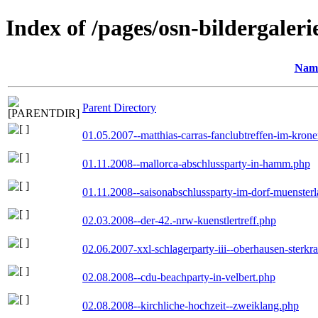
Index of /pages/osn-bildergaleri
Nam
Parent Directory
01.05.2007--matthias-carras-fanclubtreffen-im-kron
01.11.2008--mallorca-abschlussparty-in-hamm.php
01.11.2008--saisonabschlussparty-im-dorf-muenster
02.03.2008--der-42.-nrw-kuenstlertreff.php
02.06.2007-xxl-schlagerparty-iii--oberhausen-sterkr
02.08.2008--cdu-beachparty-in-velbert.php
02.08.2008--kirchliche-hochzeit--zweiklang.php