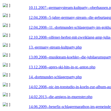
10.11.2007--germanystream-kultparty--oberhausen.
12.04.2008--5-jahre-germany-stream--die-geburtags
12.04.2008--11.-dortmunder-schlagerparty-im-goldsa
12.10.2008--olfener-herbst-mit-zweiklang-amp-julia
13.-germany-stream-kultparty.php
13.09.2008--musikteam-koehler--die-jubilaeumspart
13.12.2008--apres-ski-hits-in-st.-anton.php
14.-dortmunder-schlagerparty.php
14.02.2008--nic-im-tonstudio-in-koeln-zur-album-a
14.02.2013--die-amigos-in-muenster.php
14.06.2009--benefiz-schlagermarathon-im-gemeindes