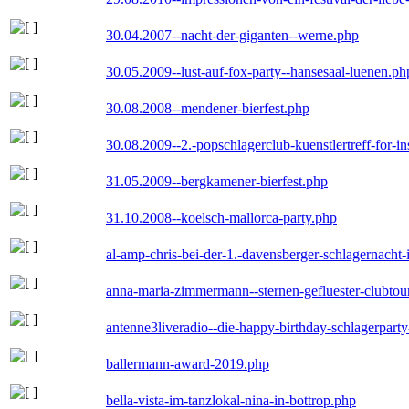
30.04.2007--nacht-der-giganten--werne.php
30.05.2009--lust-auf-fox-party--hansesaal-luenen.ph
30.08.2008--mendener-bierfest.php
30.08.2009--2.-popschlagerclub-kuenstlertreff-for-i
31.05.2009--bergkamener-bierfest.php
31.10.2008--koelsch-mallorca-party.php
al-amp-chris-bei-der-1.-davensberger-schlagernacht
anna-maria-zimmermann--sternen-gefluester-clubtou
antenne3liveradio--die-happy-birthday-schlagerpart
ballermann-award-2019.php
bella-vista-im-tanzlokal-nina-in-bottrop.php