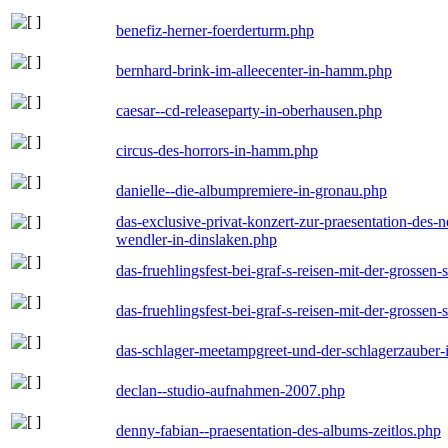
benefiz-herner-foerderturm.php
bernhard-brink-im-alleecenter-in-hamm.php
caesar--cd-releaseparty-in-oberhausen.php
circus-des-horrors-in-hamm.php
danielle--die-albumpremiere-in-gronau.php
das-exclusive-privat-konzert-zur-praesentation-des
wendler-in-dinslaken.php
das-fruehlingsfest-bei-graf-s-reisen-mit-der-grossen-
das-fruehlingsfest-bei-graf-s-reisen-mit-der-grossen-
das-schlager-meetampgreet-und-der-schlagerzauber-
declan--studio-aufnahmen-2007.php
denny-fabian--praesentation-des-albums-zeitlos.php