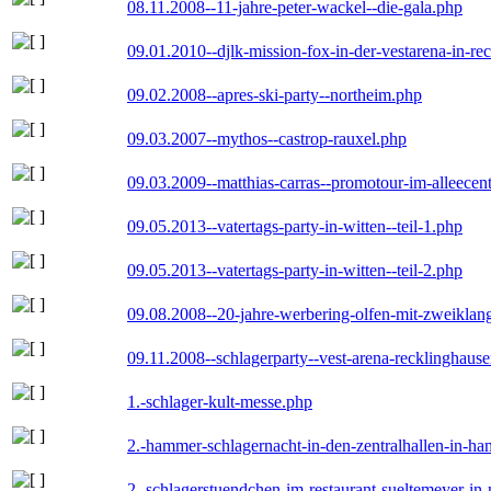
08.11.2008--11-jahre-peter-wackel--die-gala.php
09.01.2010--djlk-mission-fox-in-der-vestarena-in-re
09.02.2008--apres-ski-party--northeim.php
09.03.2007--mythos--castrop-rauxel.php
09.03.2009--matthias-carras--promotour-im-alleece
09.05.2013--vatertags-party-in-witten--teil-1.php
09.05.2013--vatertags-party-in-witten--teil-2.php
09.08.2008--20-jahre-werbering-olfen-mit-zweiklan
09.11.2008--schlagerparty--vest-arena-recklinghaus
1.-schlager-kult-messe.php
2.-hammer-schlagernacht-in-den-zentralhallen-in-h
2.-schlagerstuendchen-im-restaurant-sueltemeyer-in