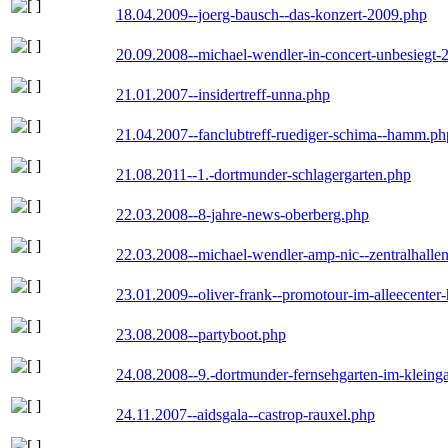
18.04.2009--joerg-bausch--das-konzert-2009.php
20.09.2008--michael-wendler-in-concert-unbesiegt-
21.01.2007--insidertreff-unna.php
21.04.2007--fanclubtreff-ruediger-schima--hamm.ph
21.08.2011--1.-dortmunder-schlagergarten.php
22.03.2008--8-jahre-news-oberberg.php
22.03.2008--michael-wendler-amp-nic--zentralhall
23.01.2009--oliver-frank--promotour-im-alleecente
23.08.2008--partyboot.php
24.08.2008--9.-dortmunder-fernsehgarten-im-kleinga
24.11.2007--aidsgala--castrop-rauxel.php