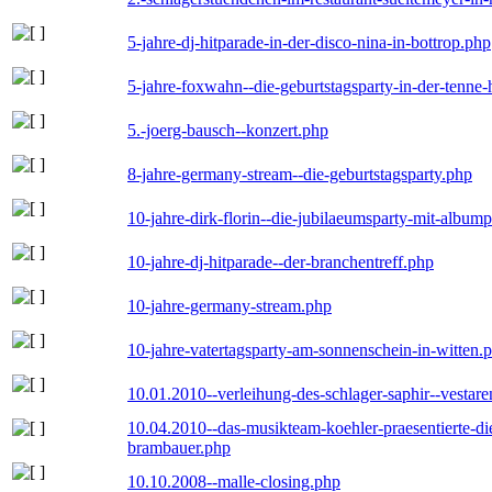
5-jahre-dj-hitparade-in-der-disco-nina-in-bottrop.php
5-jahre-foxwahn--die-geburtstagsparty-in-der-tenn
5.-joerg-bausch--konzert.php
8-jahre-germany-stream--die-geburtstagsparty.php
10-jahre-dirk-florin--die-jubilaeumsparty-mit-album
10-jahre-dj-hitparade--der-branchentreff.php
10-jahre-germany-stream.php
10-jahre-vatertagsparty-am-sonnenschein-in-witten.
10.01.2010--verleihung-des-schlager-saphir--vestar
10.04.2010--das-musikteam-koehler-praesentierte-di
brambauer.php
10.10.2008--malle-closing.php