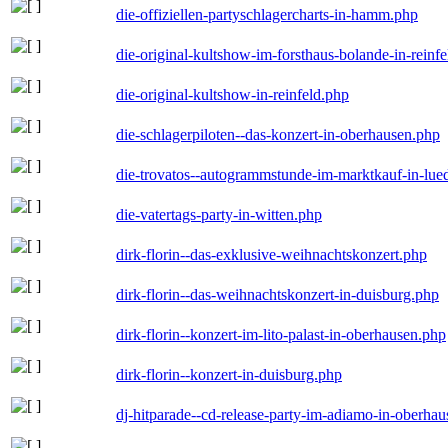
die-offiziellen-partyschlagercharts-in-hamm.php
die-original-kultshow-im-forsthaus-bolande-in-reinf
die-original-kultshow-in-reinfeld.php
die-schlagerpiloten--das-konzert-in-oberhausen.php
die-trovatos--autogrammstunde-im-marktkauf-in-lu
die-vatertags-party-in-witten.php
dirk-florin--das-exklusive-weihnachtskonzert.php
dirk-florin--das-weihnachtskonzert-in-duisburg.php
dirk-florin--konzert-im-lito-palast-in-oberhausen.php
dirk-florin--konzert-in-duisburg.php
dj-hitparade--cd-release-party-im-adiamo-in-oberha