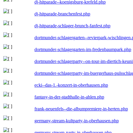
dj-hitparade--koenigsburg-krefeld.php
dj-hitparade-branchenfest.php
dj-hitparade-schlager-brunch-fanfest.php
dortmunder-schlagergarten--revierpark-wischlingen
dortmunder-schlagergarten-im-fredenbaumpark.php
dortmunder-schlagerparty--on-tour-im-diertich-keu
dortmunder-schlagerparty-im-buergerhaus-pulsschla
ecki--das-1.-konzert-in-oberhausen.php
fantasy-in-der-stadthalle-in-ahlen.php
frank-neuenfels--die-albumpremiere-in-herten.php
germany-stream-kultparty-in-oberhausen.php
germany-stream-party-in-oberhausen.php