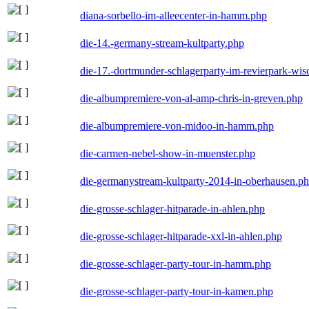
diana-sorbello-im-alleecenter-in-hamm.php
die-14.-germany-stream-kultparty.php
die-17.-dortmunder-schlagerparty-im-revierpark-wis
die-albumpremiere-von-al-amp-chris-in-greven.php
die-albumpremiere-von-midoo-in-hamm.php
die-carmen-nebel-show-in-muenster.php
die-germanystream-kultparty-2014-in-oberhausen.p
die-grosse-schlager-hitparade-in-ahlen.php
die-grosse-schlager-hitparade-xxl-in-ahlen.php
die-grosse-schlager-party-tour-in-hamm.php
die-grosse-schlager-party-tour-in-kamen.php