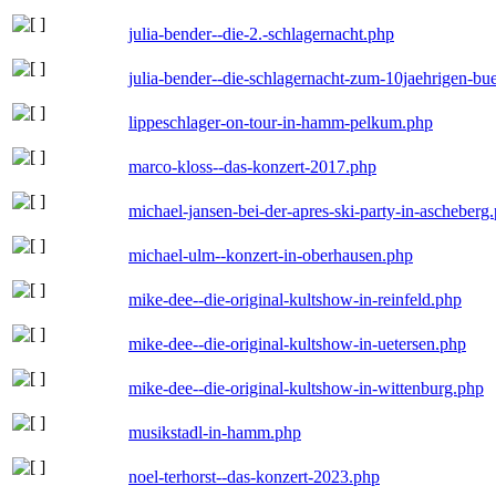
julia-bender--die-2.-schlagernacht.php
julia-bender--die-schlagernacht-zum-10jaehrigen-b
lippeschlager-on-tour-in-hamm-pelkum.php
marco-kloss--das-konzert-2017.php
michael-jansen-bei-der-apres-ski-party-in-ascheberg
michael-ulm--konzert-in-oberhausen.php
mike-dee--die-original-kultshow-in-reinfeld.php
mike-dee--die-original-kultshow-in-uetersen.php
mike-dee--die-original-kultshow-in-wittenburg.php
musikstadl-in-hamm.php
noel-terhorst--das-konzert-2023.php