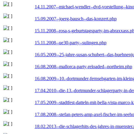
14.11.2007--michael-wendler--dvd-vorstellung--kin
15.09.2007--joerg-bausch--das-konzert.php
15.11.2008--rosa-s-geburtstagsparty-im-abraxxass.p
15.11.2008--ue30-party--sulingen.php
16.05.2009--25-jahre-susan-schubert--das-buehnenj
16.08.2008--mallorca-party-reloaded--northeim.php
16.08.2009--10.-dortmunder-fernsehgarten-im-klein
17.04.2010--die-13.-dortmunder-schlagerparty-in-der
17.05.2009--stadtfest-datteln-mit-bella-vista-marco-
17.08.2008--stefan-peters-amp-axel-fischer-im-seeho
18.02.2013--die-schlagerhits-des-jahres-in-muenster