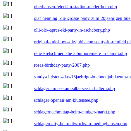
oberhausen-feiert-im-stadion-niederrhein.php
olaf-henning--die-grosse-party-zum-20jaehrigen-bu
olli-ole--apres-ski-party-in-ascheberg.php
original-kultshow--die-jubilaeumsparty-in-reinfeld.p
rene-kretschmer--die-albumpremiere-in-hamm.php
rosas-birthday-party-2007.php
sandy-christen--das-15jaehrige-buehnenjubilaeum-m
schlager-am-see-am-silbersee-in-haltern.php
schlager-openair-am-klutensee.php
schlagernachmittag-beim-enniger-markt.php
schlagerparty-bei-mittwochs-in-luedinghausen.php