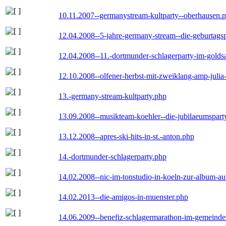
10.11.2007--germanystream-kultparty--oberhausen.
12.04.2008--5-jahre-germany-stream--die-geburtags
12.04.2008--11.-dortmunder-schlagerparty-im-goldsa
12.10.2008--olfener-herbst-mit-zweiklang-amp-julia
13.-germany-stream-kultparty.php
13.09.2008--musikteam-koehler--die-jubilaeumspart
13.12.2008--apres-ski-hits-in-st.-anton.php
14.-dortmunder-schlagerparty.php
14.02.2008--nic-im-tonstudio-in-koeln-zur-album-a
14.02.2013--die-amigos-in-muenster.php
14.06.2009--benefiz-schlagermarathon-im-gemeindes