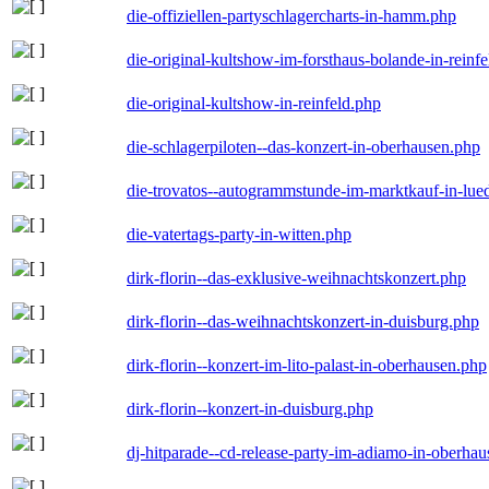
die-offiziellen-partyschlagercharts-in-hamm.php
die-original-kultshow-im-forsthaus-bolande-in-reinf
die-original-kultshow-in-reinfeld.php
die-schlagerpiloten--das-konzert-in-oberhausen.php
die-trovatos--autogrammstunde-im-marktkauf-in-lu
die-vatertags-party-in-witten.php
dirk-florin--das-exklusive-weihnachtskonzert.php
dirk-florin--das-weihnachtskonzert-in-duisburg.php
dirk-florin--konzert-im-lito-palast-in-oberhausen.php
dirk-florin--konzert-in-duisburg.php
dj-hitparade--cd-release-party-im-adiamo-in-oberha