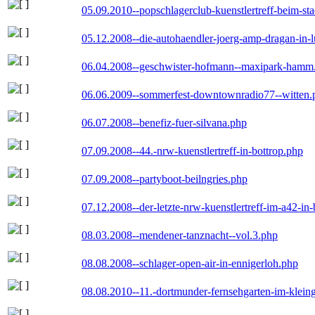
05.09.2010--popschlagerclub-kuenstlertreff-beim-sta
05.12.2008--die-autohaendler-joerg-amp-dragan-in-
06.04.2008--geschwister-hofmann--maxipark-hamm
06.06.2009--sommerfest-downtownradio77--witten.
06.07.2008--benefiz-fuer-silvana.php
07.09.2008--44.-nrw-kuenstlertreff-in-bottrop.php
07.09.2008--partyboot-beilngries.php
07.12.2008--der-letzte-nrw-kuenstlertreff-im-a42-in-
08.03.2008--mendener-tanznacht--vol.3.php
08.08.2008--schlager-open-air-in-ennigerloh.php
08.08.2010--11.-dortmunder-fernsehgarten-im-klein