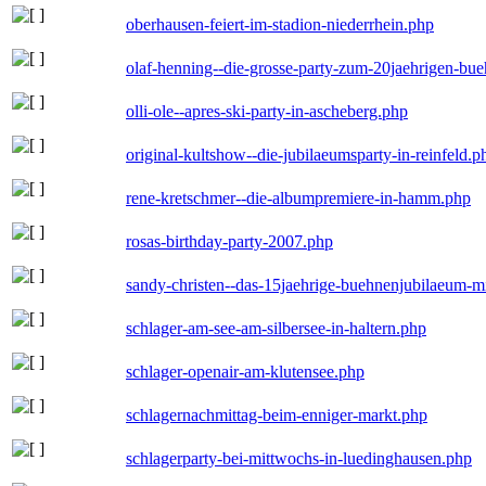
oberhausen-feiert-im-stadion-niederrhein.php
olaf-henning--die-grosse-party-zum-20jaehrigen-bu
olli-ole--apres-ski-party-in-ascheberg.php
original-kultshow--die-jubilaeumsparty-in-reinfeld.p
rene-kretschmer--die-albumpremiere-in-hamm.php
rosas-birthday-party-2007.php
sandy-christen--das-15jaehrige-buehnenjubilaeum-m
schlager-am-see-am-silbersee-in-haltern.php
schlager-openair-am-klutensee.php
schlagernachmittag-beim-enniger-markt.php
schlagerparty-bei-mittwochs-in-luedinghausen.php