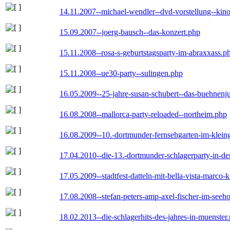
14.11.2007--michael-wendler--dvd-vorstellung--kin
15.09.2007--joerg-bausch--das-konzert.php
15.11.2008--rosa-s-geburtstagsparty-im-abraxxass.p
15.11.2008--ue30-party--sulingen.php
16.05.2009--25-jahre-susan-schubert--das-buehnenj
16.08.2008--mallorca-party-reloaded--northeim.php
16.08.2009--10.-dortmunder-fernsehgarten-im-klein
17.04.2010--die-13.-dortmunder-schlagerparty-in-der
17.05.2009--stadtfest-datteln-mit-bella-vista-marco-
17.08.2008--stefan-peters-amp-axel-fischer-im-seeho
18.02.2013--die-schlagerhits-des-jahres-in-muenster