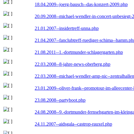
18.04.2009--joerg-bausch--das-konzert-2009.php
20.09.2008--michael-wendler-in-concert-unbesiegt-
21.01.2007--insidertreff-unna.php
21.04.2007--fanclubtreff-ruediger-schima--hamm.ph
21.08.2011--1.-dortmunder-schlagergarten.php
22.03.2008--8-jahre-news-oberberg.php
22.03.2008--michael-wendler-amp-nic--zentralhall
23.01.2009--oliver-frank--promotour-im-alleecente
23.08.2008--partyboot.php
24.08.2008--9.-dortmunder-fernsehgarten-im-kleinga
24.11.2007--aidsgala--castrop-rauxel.php