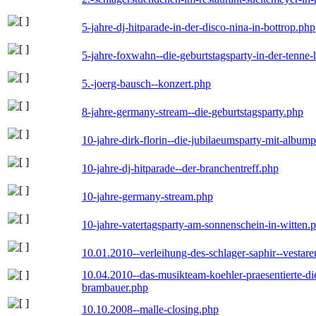
5-jahre-dj-hitparade-in-der-disco-nina-in-bottrop.php
5-jahre-foxwahn--die-geburtstagsparty-in-der-tenn
5.-joerg-bausch--konzert.php
8-jahre-germany-stream--die-geburtstagsparty.php
10-jahre-dirk-florin--die-jubilaeumsparty-mit-album
10-jahre-dj-hitparade--der-branchentreff.php
10-jahre-germany-stream.php
10-jahre-vatertagsparty-am-sonnenschein-in-witten.
10.01.2010--verleihung-des-schlager-saphir--vestar
10.04.2010--das-musikteam-koehler-praesentierte-di
brambauer.php
10.10.2008--malle-closing.php