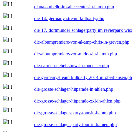
diana-sorbello-im-alleecenter-in-hamm.php
die-14.-germany-stream-kultparty.php
die-17.-dortmunder-schlagerparty-im-revierpark-wis
die-albumpremiere-von-al-amp-chris-in-greven.php
die-albumpremiere-von-midoo-in-hamm.php
die-carmen-nebel-show-in-muenster.php
die-germanystream-kultparty-2014-in-oberhausen.p
die-grosse-schlager-hitparade-in-ahlen.php
die-grosse-schlager-hitparade-xxl-in-ahlen.php
die-grosse-schlager-party-tour-in-hamm.php
die-grosse-schlager-party-tour-in-kamen.php