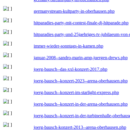
germanystream-kultparty-in-oberhausen.php
hitparadies-party-mit-contest-finale-dj-hitparade.php
hitparadies-party-und-25jaehriges-tv-jubilaeum-vo
immer-wieder-sonntags-in-kamen.php
januar-2008--sandro-marin-amp-juergen-drews.php
joerg-bausch--das-xxl-konzert-2017.php
joerg-bausch--konzert-2023--arena-oberhausen.php
joerg-bausch--konzert-im-starlight-express.php
joerg-bausch--konzert-in-der-arena-oberhausen.php
joerg-bausch--konzert-in-der-turbinenhalle-oberhau
joerg-bausch-konzert-2013--arena-oberhausen.php