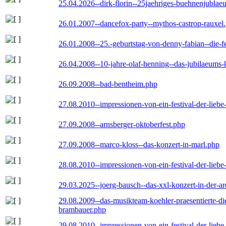
25.04.2026--dirk-florin--25jaehriges-buehnenjublaeu
26.01.2007--dancefox-party--mythos-castrop-rauxel
26.01.2008--25.-geburtstag-von-denny-fabian--die-fei
26.04.2008--10-jahre-olaf-henning--das-jubilaeums-
26.09.2008--bad-bentheim.php
27.08.2010--impressionen-von-ein-festival-der-lieb
27.09.2008--arnsberger-oktoberfest.php
27.09.2008--marco-kloss--das-konzert-in-marl.php
28.08.2010--impressionen-von-ein-festival-der-lieb
29.03.2025--joerg-bausch--das-xxl-konzert-in-der-a
29.08.2009--das-musikteam-koehler-praesentierte-di
brambauer.php
29.08.2010--impressionen-von-ein-festival-der-lieb