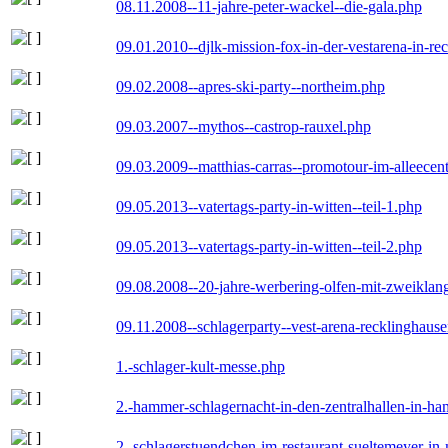
08.11.2008--11-jahre-peter-wackel--die-gala.php
09.01.2010--djlk-mission-fox-in-der-vestarena-in-re
09.02.2008--apres-ski-party--northeim.php
09.03.2007--mythos--castrop-rauxel.php
09.03.2009--matthias-carras--promotour-im-alleece
09.05.2013--vatertags-party-in-witten--teil-1.php
09.05.2013--vatertags-party-in-witten--teil-2.php
09.08.2008--20-jahre-werbering-olfen-mit-zweiklan
09.11.2008--schlagerparty--vest-arena-recklinghaus
1.-schlager-kult-messe.php
2.-hammer-schlagernacht-in-den-zentralhallen-in-h
2.-schlagerstuendchen-im-restaurant-sueltemeyer-in