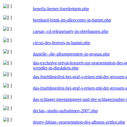
benefiz-herner-foerderturm.php
bernhard-brink-im-alleecenter-in-hamm.php
caesar--cd-releaseparty-in-oberhausen.php
circus-des-horrors-in-hamm.php
danielle--die-albumpremiere-in-gronau.php
das-exclusive-privat-konzert-zur-praesentation-des
wendler-in-dinslaken.php
das-fruehlingsfest-bei-graf-s-reisen-mit-der-grossen-
das-fruehlingsfest-bei-graf-s-reisen-mit-der-grossen-
das-schlager-meetampgreet-und-der-schlagerzauber-
declan--studio-aufnahmen-2007.php
denny-fabian--praesentation-des-albums-zeitlos.php