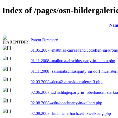
Index of /pages/osn-bildergaleri
Nam
Parent Directory
01.05.2007--matthias-carras-fanclubtreffen-im-kron
01.11.2008--mallorca-abschlussparty-in-hamm.php
01.11.2008--saisonabschlussparty-im-dorf-muenster
02.03.2008--der-42.-nrw-kuenstlertreff.php
02.06.2007-xxl-schlagerparty-iii--oberhausen-sterkr
02.08.2008--cdu-beachparty-in-velbert.php
02.08.2008--kirchliche-hochzeit--zweiklang.php