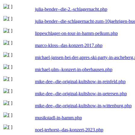
julia-bender--die-2.-schlagernacht.php
julia-bender--die-schlagernacht-zum-10jaehrigen-b
lippeschlager-on-tour-in-hamm-pelkum.php
marco-kloss--das-konzert-2017.php
michael-jansen-bei-der-apres-ski-party-in-ascheberg
michael-ulm--konzert-in-oberhausen.php
mike-dee--die-original-kultshow-in-reinfeld.php
mike-dee--die-original-kultshow-in-uetersen.php
mike-dee--die-original-kultshow-in-wittenburg.php
musikstadl-in-hamm.php
noel-terhorst--das-konzert-2023.php