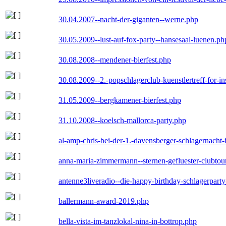
30.04.2007--nacht-der-giganten--werne.php
30.05.2009--lust-auf-fox-party--hansesaal-luenen.ph
30.08.2008--mendener-bierfest.php
30.08.2009--2.-popschlagerclub-kuenstlertreff-for-i
31.05.2009--bergkamener-bierfest.php
31.10.2008--koelsch-mallorca-party.php
al-amp-chris-bei-der-1.-davensberger-schlagernacht
anna-maria-zimmermann--sternen-gefluester-clubtou
antenne3liveradio--die-happy-birthday-schlagerpart
ballermann-award-2019.php
bella-vista-im-tanzlokal-nina-in-bottrop.php