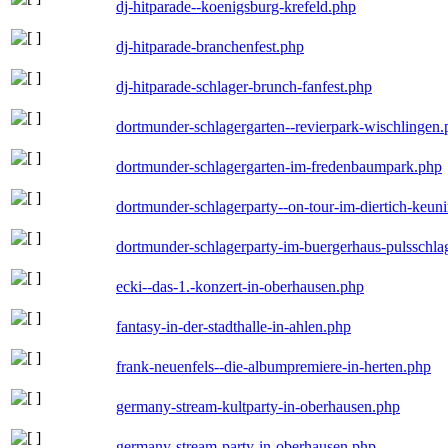
dj-hitparade--koenigsburg-krefeld.php
dj-hitparade-branchenfest.php
dj-hitparade-schlager-brunch-fanfest.php
dortmunder-schlagergarten--revierpark-wischlingen
dortmunder-schlagergarten-im-fredenbaumpark.php
dortmunder-schlagerparty--on-tour-im-diertich-keu
dortmunder-schlagerparty-im-buergerhaus-pulsschla
ecki--das-1.-konzert-in-oberhausen.php
fantasy-in-der-stadthalle-in-ahlen.php
frank-neuenfels--die-albumpremiere-in-herten.php
germany-stream-kultparty-in-oberhausen.php
germany-stream-party-in-oberhausen.php