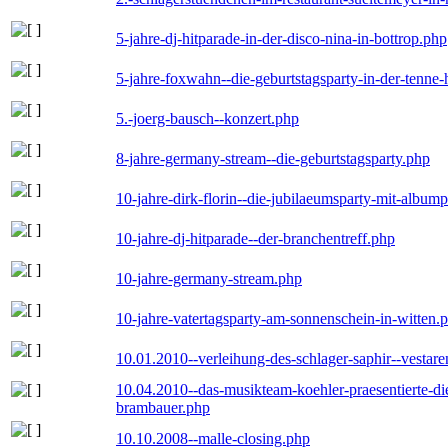
5-jahre-dj-hitparade-in-der-disco-nina-in-bottrop.php
5-jahre-foxwahn--die-geburtstagsparty-in-der-tenn
5.-joerg-bausch--konzert.php
8-jahre-germany-stream--die-geburtstagsparty.php
10-jahre-dirk-florin--die-jubilaeumsparty-mit-album
10-jahre-dj-hitparade--der-branchentreff.php
10-jahre-germany-stream.php
10-jahre-vatertagsparty-am-sonnenschein-in-witten.
10.01.2010--verleihung-des-schlager-saphir--vestar
10.04.2010--das-musikteam-koehler-praesentierte-di
brambauer.php
10.10.2008--malle-closing.php