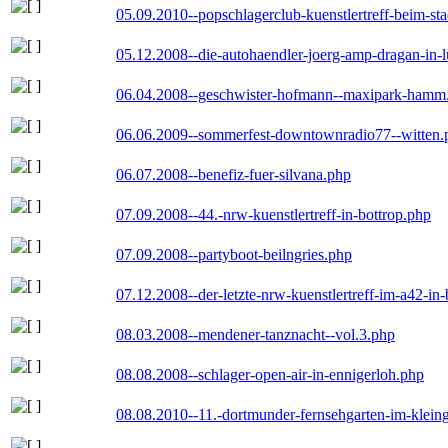
05.09.2010--popschlagerclub-kuenstlertreff-beim-sta
05.12.2008--die-autohaendler-joerg-amp-dragan-in-
06.04.2008--geschwister-hofmann--maxipark-hamm
06.06.2009--sommerfest-downtownradio77--witten.
06.07.2008--benefiz-fuer-silvana.php
07.09.2008--44.-nrw-kuenstlertreff-in-bottrop.php
07.09.2008--partyboot-beilngries.php
07.12.2008--der-letzte-nrw-kuenstlertreff-im-a42-in-
08.03.2008--mendener-tanznacht--vol.3.php
08.08.2008--schlager-open-air-in-ennigerloh.php
08.08.2010--11.-dortmunder-fernsehgarten-im-klein