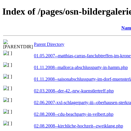
Index of /pages/osn-bildergaleri
Nam
Parent Directory
01.05.2007--matthias-carras-fanclubtreffen-im-kron
01.11.2008--mallorca-abschlussparty-in-hamm.php
01.11.2008--saisonabschlussparty-im-dorf-muenster
02.03.2008--der-42.-nrw-kuenstlertreff.php
02.06.2007-xxl-schlagerparty-iii--oberhausen-sterkr
02.08.2008--cdu-beachparty-in-velbert.php
02.08.2008--kirchliche-hochzeit--zweiklang.php