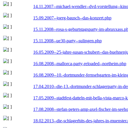
14.11.2007--michael-wendler--dvd-vorstellung--kin
15.09.2007--joerg-bausch--das-konzert.php
15.11.2008--rosa-s-geburtstagsparty-im-abraxxass.p
15.11.2008--ue30-party--sulingen.php
16.05.2009--25-jahre-susan-schubert--das-buehnenj
16.08.2008--mallorca-party-reloaded--northeim.php
16.08.2009--10.-dortmunder-fernsehgarten-im-klein
17.04.2010--die-13.-dortmunder-schlagerparty-in-der
17.05.2009--stadtfest-datteln-mit-bella-vista-marco-
17.08.2008--stefan-peters-amp-axel-fischer-im-seeho
18.02.2013--die-schlagerhits-des-jahres-in-muenster