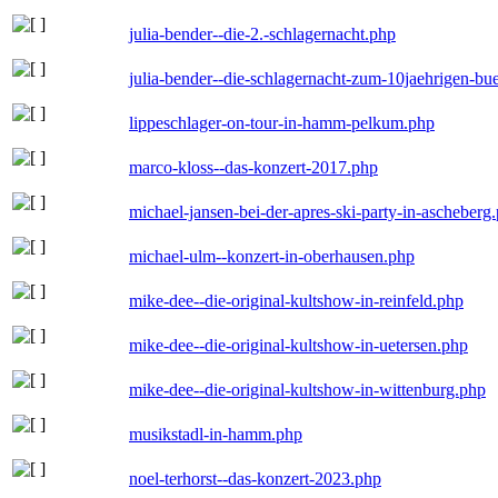
julia-bender--die-2.-schlagernacht.php
julia-bender--die-schlagernacht-zum-10jaehrigen-b
lippeschlager-on-tour-in-hamm-pelkum.php
marco-kloss--das-konzert-2017.php
michael-jansen-bei-der-apres-ski-party-in-ascheberg
michael-ulm--konzert-in-oberhausen.php
mike-dee--die-original-kultshow-in-reinfeld.php
mike-dee--die-original-kultshow-in-uetersen.php
mike-dee--die-original-kultshow-in-wittenburg.php
musikstadl-in-hamm.php
noel-terhorst--das-konzert-2023.php