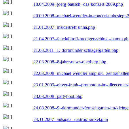
18.04.2009--joerg-bausch--das-konzert-2009.php
20.09.2008--michael-wendler-in-concert-unbesiegt-
21.01.2007--insidertreff-unna.php
21.04.2007--fanclubtreff-ruediger-schima--hamm.ph
21.08.2011--1.-dortmunder-schlagergarten.php
22.03.2008--8-jahre-news-oberberg.php
22.03.2008--michael-wendler-amp-nic--zentralhall
23.01.2009--oliver-frank--promotour-im-alleecente
23.08.2008--partyboot.php
24.08.2008--9.-dortmunder-fernsehgarten-im-kleinga
24.11.2007--aidsgala--castrop-rauxel.php