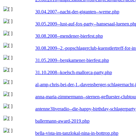
30.04.2007--nacht-der-giganten--werne.php
30.05.2009--lust-auf-fox-party--hansesaal-luenen.ph
30.08.2008--mendener-bierfest.php
30.08.2009--2.-popschlagerclub-kuenstlertreff-for-i
31.05.2009--bergkamener-bierfest.php
31.10.2008--koelsch-mallorca-party.php
al-amp-chris-bei-der-1.-davensberger-schlagernacht
anna-maria-zimmermann--sternen-gefluester-clubtou
antenne3liveradio--die-happy-birthday-schlagerpart
ballermann-award-2019.php
bella-vista-im-tanzlokal-nina-in-bottrop.php