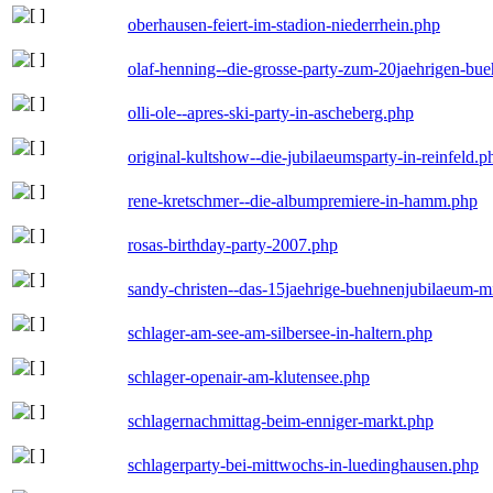
oberhausen-feiert-im-stadion-niederrhein.php
olaf-henning--die-grosse-party-zum-20jaehrigen-bu
olli-ole--apres-ski-party-in-ascheberg.php
original-kultshow--die-jubilaeumsparty-in-reinfeld.p
rene-kretschmer--die-albumpremiere-in-hamm.php
rosas-birthday-party-2007.php
sandy-christen--das-15jaehrige-buehnenjubilaeum-m
schlager-am-see-am-silbersee-in-haltern.php
schlager-openair-am-klutensee.php
schlagernachmittag-beim-enniger-markt.php
schlagerparty-bei-mittwochs-in-luedinghausen.php