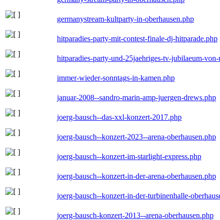
germanystream-kultparty-in-oberhausen.php
hitparadies-party-mit-contest-finale-dj-hitparade.php
hitparadies-party-und-25jaehriges-tv-jubilaeum-vo
immer-wieder-sonntags-in-kamen.php
januar-2008--sandro-marin-amp-juergen-drews.php
joerg-bausch--das-xxl-konzert-2017.php
joerg-bausch--konzert-2023--arena-oberhausen.php
joerg-bausch--konzert-im-starlight-express.php
joerg-bausch--konzert-in-der-arena-oberhausen.php
joerg-bausch--konzert-in-der-turbinenhalle-oberhau
joerg-bausch-konzert-2013--arena-oberhausen.php