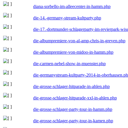
diana-sorbello-im-alleecenter-in-hamm.php
die-14.-germany-stream-kultparty.php
die-17.-dortmunder-schlagerparty-im-revierpark-wis
die-albumpremiere-von-al-amp-chris-in-greven.php
die-albumpremiere-von-midoo-in-hamm.php
die-carmen-nebel-show-in-muenster.php
die-germanystream-kultparty-2014-in-oberhausen.p
die-grosse-schlager-hitparade-in-ahlen.php
die-grosse-schlager-hitparade-xxl-in-ahlen.php
die-grosse-schlager-party-tour-in-hamm.php
die-grosse-schlager-party-tour-in-kamen.php