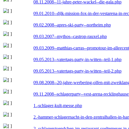
08.11.2008--11-jahre-peter-wackel--die-gala.php
09.01.2010--djlk-mission-fox-in-der-vestarena-in-re
09.02.2008--apres-ski-party--northeim.php
09.03.2007--mythos--castrop-rauxel.php
09.03.2009--matthias-carras--promotour-im-alleece
09.05.2013--vatertags-party-in-witten--teil-1.php
09.05.2013--vatertags-party-in-witten--teil-2.php
09.08.2008--20-jahre-werbering-olfen-mit-zweiklan
09.11.2008--schlagerparty--vest-arena-recklinghaus
1.-schlager-kult-messe.php
2.-hammer-schlagernacht-in-den-zentralhallen-in-h
2.-schlagerstuendchen-im-restaurant-sueltemeyer-in