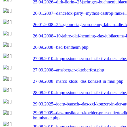
25.04.2026--dirk-florin--25jaehriges-buehnenjublaeu
26.01.2007--dancefox-party--mythos-castrop-rauxel
26.01.2008--25.-geburtstag-von-denny-fabian--die-fei
26.04.2008--10-jahre-olaf-henning--das-jubilaeums-
26.09.2008--bad-bentheim.php
27.08.2010--impressionen-von-ein-festival-der-lieb
27.09.2008--arnsberger-oktoberfest.php
27.09.2008--marco-kloss--das-konzert-in-marl.php
28.08.2010--impressionen-von-ein-festival-der-lieb
29.03.2025--joerg-bausch--das-xxl-konzert-in-der-a
29.08.2009--das-musikteam-koehler-praesentierte-di
brambauer.php
29.08.2010--impressionen-von-ein-festival-der-lieb