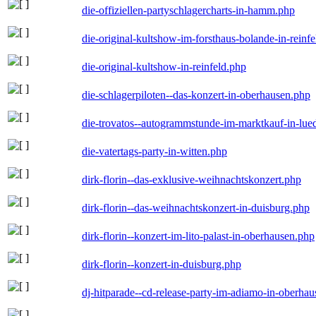
die-offiziellen-partyschlagercharts-in-hamm.php
die-original-kultshow-im-forsthaus-bolande-in-reinf
die-original-kultshow-in-reinfeld.php
die-schlagerpiloten--das-konzert-in-oberhausen.php
die-trovatos--autogrammstunde-im-marktkauf-in-lu
die-vatertags-party-in-witten.php
dirk-florin--das-exklusive-weihnachtskonzert.php
dirk-florin--das-weihnachtskonzert-in-duisburg.php
dirk-florin--konzert-im-lito-palast-in-oberhausen.php
dirk-florin--konzert-in-duisburg.php
dj-hitparade--cd-release-party-im-adiamo-in-oberha