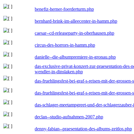
benefiz-herner-foerderturm.php
bernhard-brink-im-alleecenter-in-hamm.php
caesar--cd-releaseparty-in-oberhausen.php
circus-des-horrors-in-hamm.php
danielle--die-albumpremiere-in-gronau.php
das-exclusive-privat-konzert-zur-praesentation-des
wendler-in-dinslaken.php
das-fruehlingsfest-bei-graf-s-reisen-mit-der-grossen-
das-fruehlingsfest-bei-graf-s-reisen-mit-der-grossen-
das-schlager-meetampgreet-und-der-schlagerzauber-
declan--studio-aufnahmen-2007.php
denny-fabian--praesentation-des-albums-zeitlos.php