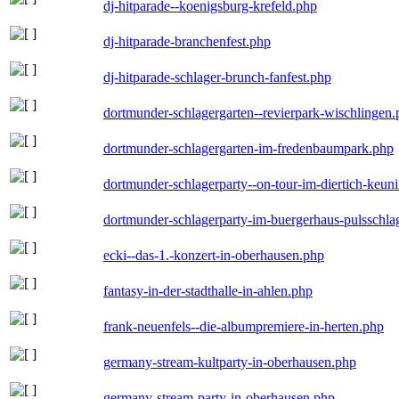
dj-hitparade--koenigsburg-krefeld.php
dj-hitparade-branchenfest.php
dj-hitparade-schlager-brunch-fanfest.php
dortmunder-schlagergarten--revierpark-wischlingen
dortmunder-schlagergarten-im-fredenbaumpark.php
dortmunder-schlagerparty--on-tour-im-diertich-keu
dortmunder-schlagerparty-im-buergerhaus-pulsschla
ecki--das-1.-konzert-in-oberhausen.php
fantasy-in-der-stadthalle-in-ahlen.php
frank-neuenfels--die-albumpremiere-in-herten.php
germany-stream-kultparty-in-oberhausen.php
germany-stream-party-in-oberhausen.php