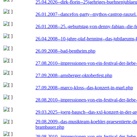
25.04.2026--dirk-florin--25jaehriges-buehnenjublaeu
26.01.2007--dancefox-party--mythos-castrop-rauxel
26.01.2008--25.-geburtstag-von-denny-fabian--die-fei
26.04.2008--10-jahre-olaf-henning--das-jubilaeums-
26.09.2008--bad-bentheim.php
27.08.2010--impressionen-von-ein-festival-der-lieb
27.09.2008--arnsberger-oktoberfest.php
27.09.2008--marco-kloss--das-konzert-in-marl.php
28.08.2010--impressionen-von-ein-festival-der-lieb
29.03.2025--joerg-bausch--das-xxl-konzert-in-der-a
29.08.2009--das-musikteam-koehler-praesentierte-di
brambauer.php
29.08.2010--impressionen-von-ein-festival-der-lieb