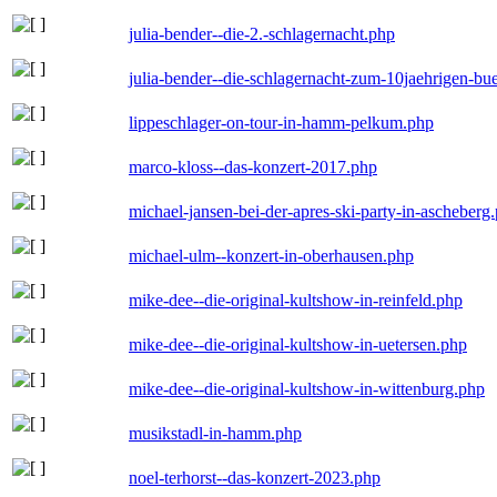
julia-bender--die-2.-schlagernacht.php
julia-bender--die-schlagernacht-zum-10jaehrigen-b
lippeschlager-on-tour-in-hamm-pelkum.php
marco-kloss--das-konzert-2017.php
michael-jansen-bei-der-apres-ski-party-in-ascheberg
michael-ulm--konzert-in-oberhausen.php
mike-dee--die-original-kultshow-in-reinfeld.php
mike-dee--die-original-kultshow-in-uetersen.php
mike-dee--die-original-kultshow-in-wittenburg.php
musikstadl-in-hamm.php
noel-terhorst--das-konzert-2023.php