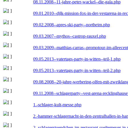
08.11.2008--11-jahre-peter-wackel--die-gala.php
09.01.2010--djlk-mission-fox-in-der-vestarena-in-re
09.02.2008--apres-ski-party--northeim.php
09.03.2007--mythos--castrop-rauxel.php
09.03.2009--matthias-carras--promotour-im-alleece
09.05.2013--vatertags-party-in-witten--teil-1.php
09.05.2013--vatertags-party-in-witten--teil-2.php
09.08.2008--20-jahre-werbering-olfen-mit-zweiklan
09.11.2008--schlagerparty--vest-arena-recklinghaus
1.-schlager-kult-messe.php
2.-hammer-schlagernacht-in-den-zentralhallen-in-h
2.-schlagerstuendchen-im-restaurant-sueltemeyer-in