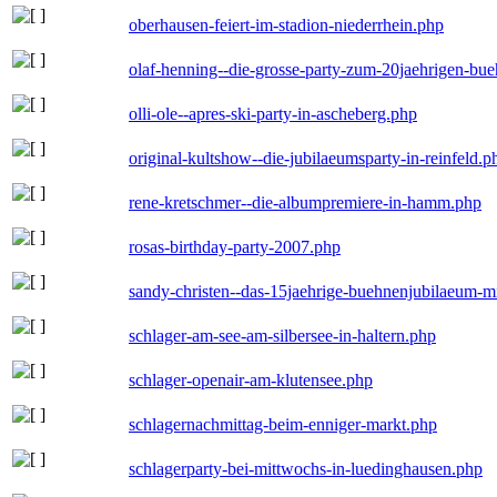
oberhausen-feiert-im-stadion-niederrhein.php
olaf-henning--die-grosse-party-zum-20jaehrigen-bu
olli-ole--apres-ski-party-in-ascheberg.php
original-kultshow--die-jubilaeumsparty-in-reinfeld.p
rene-kretschmer--die-albumpremiere-in-hamm.php
rosas-birthday-party-2007.php
sandy-christen--das-15jaehrige-buehnenjubilaeum-m
schlager-am-see-am-silbersee-in-haltern.php
schlager-openair-am-klutensee.php
schlagernachmittag-beim-enniger-markt.php
schlagerparty-bei-mittwochs-in-luedinghausen.php