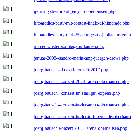
germanystream-kultparty-in-oberhausen.php
hitparadies-party-mit-contest-finale-dj-hitparade.php
hitparadies-party-und-25jaehriges-tv-jubilaeum-vo
immer-wieder-sonntags-in-kamen.php
januar-2008--sandro-marin-amp-juergen-drews.php
joerg-bausch--das-xxl-konzert-2017.php
joerg-bausch--konzert-2023--arena-oberhausen.php
joerg-bausch--konzert-im-starlight-express.php
joerg-bausch--konzert-in-der-arena-oberhausen.php
joerg-bausch--konzert-in-der-turbinenhalle-oberhau
joerg-bausch-konzert-2013--arena-oberhausen.php