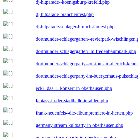
dj-hitparade--koenigsburg-krefeld.php
dj-hitparade-branchenfest.php
dj-hitparade-schlager-brunch-fanfest.php
dortmunder-schlagergarten--revierpark-wischlingen
dortmunder-schlagergarten-im-fredenbaumpark.php
dortmunder-schlagerparty--on-tour-im-diertich-keu
dortmunder-schlagerparty-im-buergerhaus-pulsschla
ecki--das-1.-konzert-in-oberhausen.php
fantasy-in-der-stadthalle-in-ahlen.php
frank-neuenfels--die-albumpremiere-in-herten.php
germany-stream-kultparty-in-oberhausen.php
germany-stream-party-in-oberhausen.php