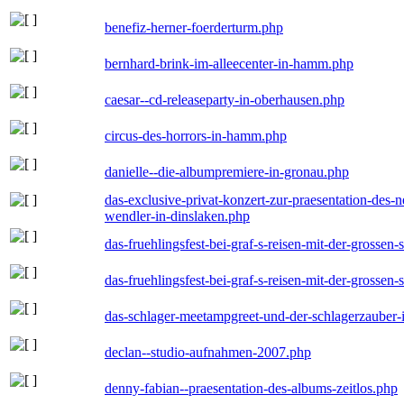
benefiz-herner-foerderturm.php
bernhard-brink-im-alleecenter-in-hamm.php
caesar--cd-releaseparty-in-oberhausen.php
circus-des-horrors-in-hamm.php
danielle--die-albumpremiere-in-gronau.php
das-exclusive-privat-konzert-zur-praesentation-des
wendler-in-dinslaken.php
das-fruehlingsfest-bei-graf-s-reisen-mit-der-grossen-
das-fruehlingsfest-bei-graf-s-reisen-mit-der-grossen-
das-schlager-meetampgreet-und-der-schlagerzauber-
declan--studio-aufnahmen-2007.php
denny-fabian--praesentation-des-albums-zeitlos.php