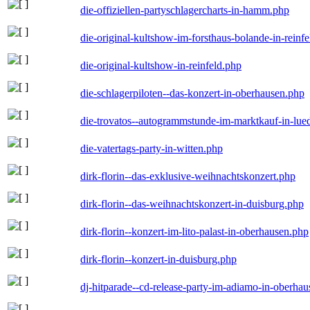
die-offiziellen-partyschlagercharts-in-hamm.php
die-original-kultshow-im-forsthaus-bolande-in-reinf
die-original-kultshow-in-reinfeld.php
die-schlagerpiloten--das-konzert-in-oberhausen.php
die-trovatos--autogrammstunde-im-marktkauf-in-lu
die-vatertags-party-in-witten.php
dirk-florin--das-exklusive-weihnachtskonzert.php
dirk-florin--das-weihnachtskonzert-in-duisburg.php
dirk-florin--konzert-im-lito-palast-in-oberhausen.php
dirk-florin--konzert-in-duisburg.php
dj-hitparade--cd-release-party-im-adiamo-in-oberha