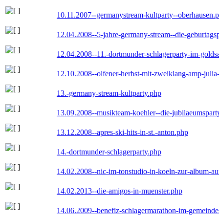
10.11.2007--germanystream-kultparty--oberhausen.
12.04.2008--5-jahre-germany-stream--die-geburtags
12.04.2008--11.-dortmunder-schlagerparty-im-goldsa
12.10.2008--olfener-herbst-mit-zweiklang-amp-julia
13.-germany-stream-kultparty.php
13.09.2008--musikteam-koehler--die-jubilaeumspart
13.12.2008--apres-ski-hits-in-st.-anton.php
14.-dortmunder-schlagerparty.php
14.02.2008--nic-im-tonstudio-in-koeln-zur-album-a
14.02.2013--die-amigos-in-muenster.php
14.06.2009--benefiz-schlagermarathon-im-gemeindes