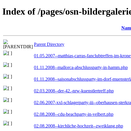
Index of /pages/osn-bildergaleri
Nam
Parent Directory
01.05.2007--matthias-carras-fanclubtreffen-im-kron
01.11.2008--mallorca-abschlussparty-in-hamm.php
01.11.2008--saisonabschlussparty-im-dorf-muenster
02.03.2008--der-42.-nrw-kuenstlertreff.php
02.06.2007-xxl-schlagerparty-iii--oberhausen-sterkr
02.08.2008--cdu-beachparty-in-velbert.php
02.08.2008--kirchliche-hochzeit--zweiklang.php