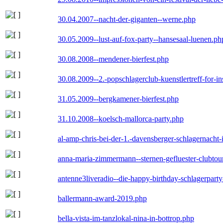
30.04.2007--nacht-der-giganten--werne.php
30.05.2009--lust-auf-fox-party--hansesaal-luenen.ph
30.08.2008--mendener-bierfest.php
30.08.2009--2.-popschlagerclub-kuenstlertreff-for-i
31.05.2009--bergkamener-bierfest.php
31.10.2008--koelsch-mallorca-party.php
al-amp-chris-bei-der-1.-davensberger-schlagernacht
anna-maria-zimmermann--sternen-gefluester-clubtou
antenne3liveradio--die-happy-birthday-schlagerpart
ballermann-award-2019.php
bella-vista-im-tanzlokal-nina-in-bottrop.php