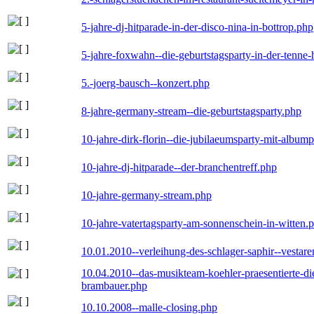
5-jahre-dj-hitparade-in-der-disco-nina-in-bottrop.php
5-jahre-foxwahn--die-geburtstagsparty-in-der-tenn
5.-joerg-bausch--konzert.php
8-jahre-germany-stream--die-geburtstagsparty.php
10-jahre-dirk-florin--die-jubilaeumsparty-mit-album
10-jahre-dj-hitparade--der-branchentreff.php
10-jahre-germany-stream.php
10-jahre-vatertagsparty-am-sonnenschein-in-witten.
10.01.2010--verleihung-des-schlager-saphir--vestar
10.04.2010--das-musikteam-koehler-praesentierte-di
brambauer.php
10.10.2008--malle-closing.php