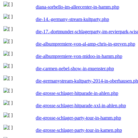
diana-sorbello-im-alleecenter-in-hamm.php
die-14.-germany-stream-kultparty.php
die-17.-dortmunder-schlagerparty-im-revierpark-wis
die-albumpremiere-von-al-amp-chris-in-greven.php
die-albumpremiere-von-midoo-in-hamm.php
die-carmen-nebel-show-in-muenster.php
die-germanystream-kultparty-2014-in-oberhausen.p
die-grosse-schlager-hitparade-in-ahlen.php
die-grosse-schlager-hitparade-xxl-in-ahlen.php
die-grosse-schlager-party-tour-in-hamm.php
die-grosse-schlager-party-tour-in-kamen.php