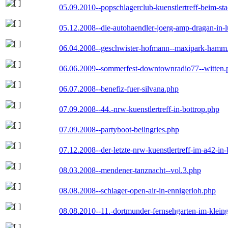
05.09.2010--popschlagerclub-kuenstlertreff-beim-sta
05.12.2008--die-autohaendler-joerg-amp-dragan-in-
06.04.2008--geschwister-hofmann--maxipark-hamm
06.06.2009--sommerfest-downtownradio77--witten.
06.07.2008--benefiz-fuer-silvana.php
07.09.2008--44.-nrw-kuenstlertreff-in-bottrop.php
07.09.2008--partyboot-beilngries.php
07.12.2008--der-letzte-nrw-kuenstlertreff-im-a42-in-
08.03.2008--mendener-tanznacht--vol.3.php
08.08.2008--schlager-open-air-in-ennigerloh.php
08.08.2010--11.-dortmunder-fernsehgarten-im-klein