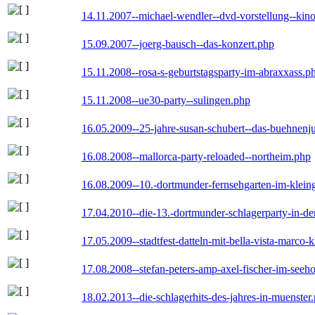
14.11.2007--michael-wendler--dvd-vorstellung--kin
15.09.2007--joerg-bausch--das-konzert.php
15.11.2008--rosa-s-geburtstagsparty-im-abraxxass.p
15.11.2008--ue30-party--sulingen.php
16.05.2009--25-jahre-susan-schubert--das-buehnenj
16.08.2008--mallorca-party-reloaded--northeim.php
16.08.2009--10.-dortmunder-fernsehgarten-im-klein
17.04.2010--die-13.-dortmunder-schlagerparty-in-der
17.05.2009--stadtfest-datteln-mit-bella-vista-marco-
17.08.2008--stefan-peters-amp-axel-fischer-im-seeho
18.02.2013--die-schlagerhits-des-jahres-in-muenster