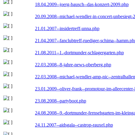
18.04.2009--joerg-bausch--das-konzert-2009.php
20.09.2008--michael-wendler-in-concert-unbesiegt-
21.01.2007--insidertreff-unna.php
21.04.2007--fanclubtreff-ruediger-schima--hamm.ph
21.08.2011--1.-dortmunder-schlagergarten.php
22.03.2008--8-jahre-news-oberberg.php
22.03.2008--michael-wendler-amp-nic--zentralhall
23.01.2009--oliver-frank--promotour-im-alleecente
23.08.2008--partyboot.php
24.08.2008--9.-dortmunder-fernsehgarten-im-kleinga
24.11.2007--aidsgala--castrop-rauxel.php