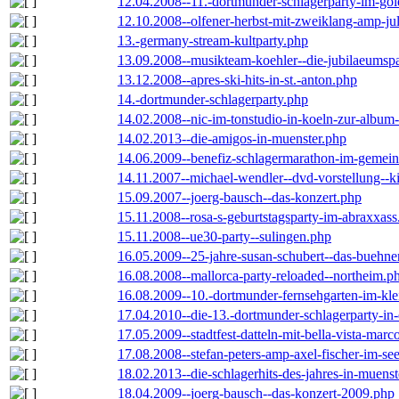
12.04.2008--11.-dortmunder-schlagerparty-im-gol
12.10.2008--olfener-herbst-mit-zweiklang-amp-jul
13.-germany-stream-kultparty.php
13.09.2008--musikteam-koehler--die-jubilaeumsp
13.12.2008--apres-ski-hits-in-st.-anton.php
14.-dortmunder-schlagerparty.php
14.02.2008--nic-im-tonstudio-in-koeln-zur-albu
14.02.2013--die-amigos-in-muenster.php
14.06.2009--benefiz-schlagermarathon-im-gemein
14.11.2007--michael-wendler--dvd-vorstellung--k
15.09.2007--joerg-bausch--das-konzert.php
15.11.2008--rosa-s-geburtstagsparty-im-abraxxass
15.11.2008--ue30-party--sulingen.php
16.05.2009--25-jahre-susan-schubert--das-buehn
16.08.2008--mallorca-party-reloaded--northeim.p
16.08.2009--10.-dortmunder-fernsehgarten-im-kle
17.04.2010--die-13.-dortmunder-schlagerparty-in-
17.05.2009--stadtfest-datteln-mit-bella-vista-marc
17.08.2008--stefan-peters-amp-axel-fischer-im-se
18.02.2013--die-schlagerhits-des-jahres-in-muenst
18.04.2009--joerg-bausch--das-konzert-2009.php