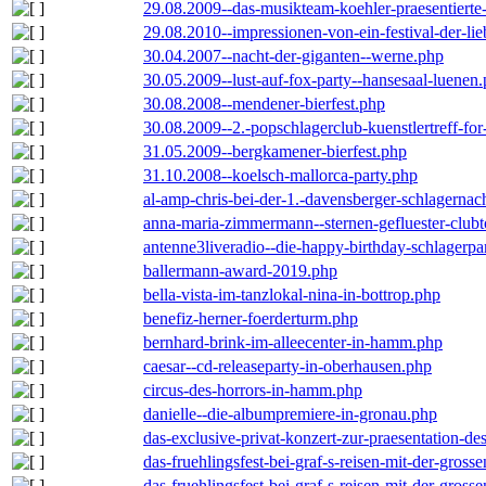
29.08.2009--das-musikteam-koehler-praesentierte
29.08.2010--impressionen-von-ein-festival-der-li
30.04.2007--nacht-der-giganten--werne.php
30.05.2009--lust-auf-fox-party--hansesaal-luenen
30.08.2008--mendener-bierfest.php
30.08.2009--2.-popschlagerclub-kuenstlertreff-fo
31.05.2009--bergkamener-bierfest.php
31.10.2008--koelsch-mallorca-party.php
al-amp-chris-bei-der-1.-davensberger-schlagerna
anna-maria-zimmermann--sternen-gefluester-clubt
antenne3liveradio--die-happy-birthday-schlagerpa
ballermann-award-2019.php
bella-vista-im-tanzlokal-nina-in-bottrop.php
benefiz-herner-foerderturm.php
bernhard-brink-im-alleecenter-in-hamm.php
caesar--cd-releaseparty-in-oberhausen.php
circus-des-horrors-in-hamm.php
danielle--die-albumpremiere-in-gronau.php
das-exclusive-privat-konzert-zur-praesentation-
das-fruehlingsfest-bei-graf-s-reisen-mit-der-grosse
das-fruehlingsfest-bei-graf-s-reisen-mit-der-grosse