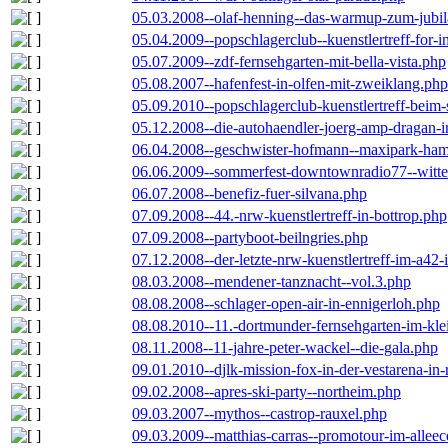
05.03.2008--olaf-henning--das-warmup-zum-jubi
05.04.2009--popschlagerclub--kuenstlertreff-for-i
05.07.2009--zdf-fernsehgarten-mit-bella-vista.php
05.08.2007--hafenfest-in-olfen-mit-zweiklang.php
05.09.2010--popschlagerclub-kuenstlertreff-beim-
05.12.2008--die-autohaendler-joerg-amp-dragan-
06.04.2008--geschwister-hofmann--maxipark-ha
06.06.2009--sommerfest-downtownradio77--witt
06.07.2008--benefiz-fuer-silvana.php
07.09.2008--44.-nrw-kuenstlertreff-in-bottrop.php
07.09.2008--partyboot-beilngries.php
07.12.2008--der-letzte-nrw-kuenstlertreff-im-a42-
08.03.2008--mendener-tanznacht--vol.3.php
08.08.2008--schlager-open-air-in-ennigerloh.php
08.08.2010--11.-dortmunder-fernsehgarten-im-kle
08.11.2008--11-jahre-peter-wackel--die-gala.php
09.01.2010--djlk-mission-fox-in-der-vestarena-in
09.02.2008--apres-ski-party--northeim.php
09.03.2007--mythos--castrop-rauxel.php
09.03.2009--matthias-carras--promotour-im-alle