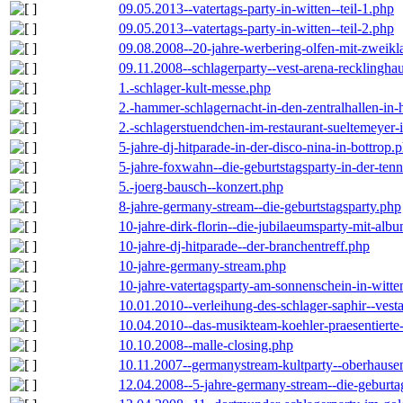
09.05.2013--vatertags-party-in-witten--teil-1.php
09.05.2013--vatertags-party-in-witten--teil-2.php
09.08.2008--20-jahre-werbering-olfen-mit-zweikl
09.11.2008--schlagerparty--vest-arena-recklingha
1.-schlager-kult-messe.php
2.-hammer-schlagernacht-in-den-zentralhallen-i
2.-schlagerstuendchen-im-restaurant-sueltemeyer-
5-jahre-dj-hitparade-in-der-disco-nina-in-bottrop.
5-jahre-foxwahn--die-geburtstagsparty-in-der-te
5.-joerg-bausch--konzert.php
8-jahre-germany-stream--die-geburtstagsparty.php
10-jahre-dirk-florin--die-jubilaeumsparty-mit-al
10-jahre-dj-hitparade--der-branchentreff.php
10-jahre-germany-stream.php
10-jahre-vatertagsparty-am-sonnenschein-in-witte
10.01.2010--verleihung-des-schlager-saphir--vest
10.04.2010--das-musikteam-koehler-praesentierte
10.10.2008--malle-closing.php
10.11.2007--germanystream-kultparty--oberhause
12.04.2008--5-jahre-germany-stream--die-geburta