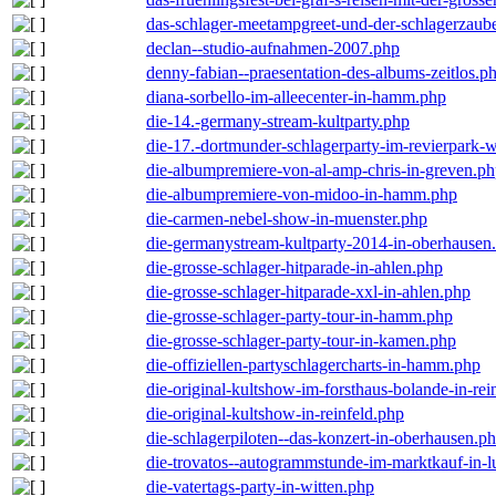
das-schlager-meetampgreet-und-der-schlagerzaub
declan--studio-aufnahmen-2007.php
denny-fabian--praesentation-des-albums-zeitlos.p
diana-sorbello-im-alleecenter-in-hamm.php
die-14.-germany-stream-kultparty.php
die-17.-dortmunder-schlagerparty-im-revierpark-
die-albumpremiere-von-al-amp-chris-in-greven.p
die-albumpremiere-von-midoo-in-hamm.php
die-carmen-nebel-show-in-muenster.php
die-germanystream-kultparty-2014-in-oberhausen
die-grosse-schlager-hitparade-in-ahlen.php
die-grosse-schlager-hitparade-xxl-in-ahlen.php
die-grosse-schlager-party-tour-in-hamm.php
die-grosse-schlager-party-tour-in-kamen.php
die-offiziellen-partyschlagercharts-in-hamm.php
die-original-kultshow-im-forsthaus-bolande-in-rei
die-original-kultshow-in-reinfeld.php
die-schlagerpiloten--das-konzert-in-oberhausen.p
die-trovatos--autogrammstunde-im-marktkauf-in-
die-vatertags-party-in-witten.php