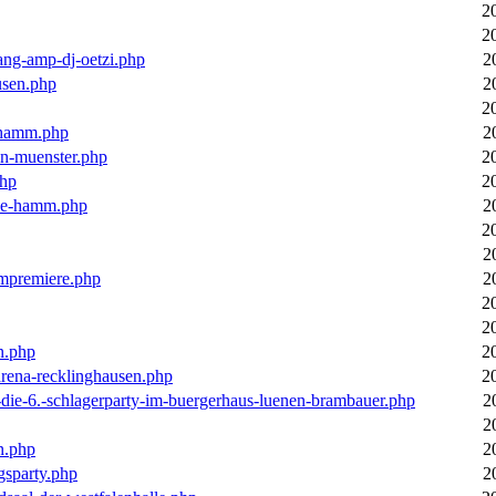
2
2
ang-amp-dj-oetzi.php
2
usen.php
2
2
n-hamm.php
2
in-muenster.php
2
php
2
nne-hamm.php
2
2
2
bumpremiere.php
2
2
2
n.php
2
arena-recklinghausen.php
2
-die-6.-schlagerparty-im-buergerhaus-luenen-brambauer.php
2
2
n.php
2
gsparty.php
2