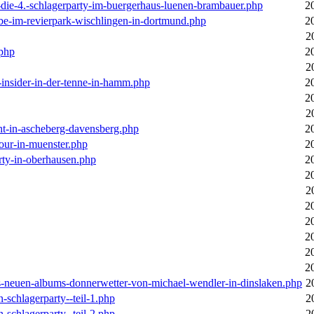
-die-4.-schlagerparty-im-buergerhaus-luenen-brambauer.php
2
ebe-im-revierpark-wischlingen-in-dortmund.php
2
2
.php
2
2
r-insider-in-der-tenne-in-hamm.php
2
2
2
cht-in-ascheberg-davensberg.php
2
our-in-muenster.php
2
rty-in-oberhausen.php
2
2
2
2
2
2
2
2
des-neuen-albums-donnerwetter-von-michael-wendler-in-dinslaken.php
2
n-schlagerparty--teil-1.php
2
n-schlagerparty--teil-2.php
2