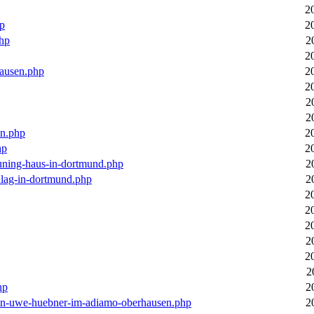
2
hp
2
php
2
2
hausen.php
2
2
2
2
en.php
2
hp
2
euning-haus-in-dortmund.php
2
hlag-in-dortmund.php
2
2
2
2
2
2
2
hp
2
-von-uwe-huebner-im-adiamo-oberhausen.php
2