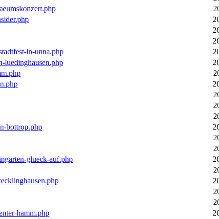
laeumskonzert.php
2
nsider.php
2
2
2
stadtfest-in-unna.php
2
in-luedinghausen.php
2
mm.php
2
en.php
2
2
2
2
in-bottrop.php
2
2
2
ingarten-glueck-auf.php
2
2
-recklinghausen.php
2
2
2
ecenter-hamm.php
2