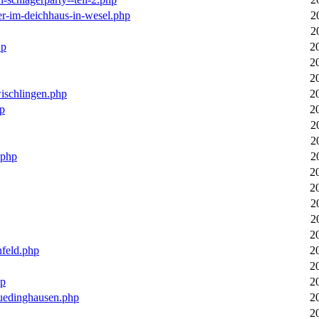
er-im-deichhaus-in-wesel.php
2
2
hp
2
2
2
wischlingen.php
2
hp
2
2
2
.php
2
2
2
2
2
2
nfeld.php
2
2
hp
2
luedinghausen.php
2
2