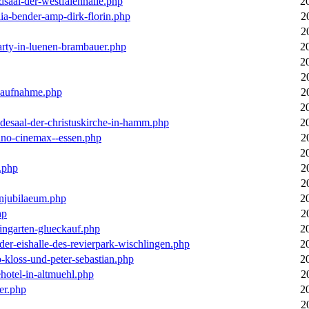
dsaal-der-westfalenhalle.php
2
ia-bender-amp-dirk-florin.php
2
2
arty-in-luenen-brambauer.php
2
2
2
m-aufnahme.php
2
2
desaal-der-christuskirche-in-hamm.php
2
ino-cinemax--essen.php
2
2
.php
2
2
enjubilaeum.php
2
hp
2
ingarten-glueckauf.php
2
der-eishalle-des-revierpark-wischlingen.php
2
o-kloss-und-peter-sebastian.php
2
ehotel-in-altmuehl.php
2
er.php
2
2