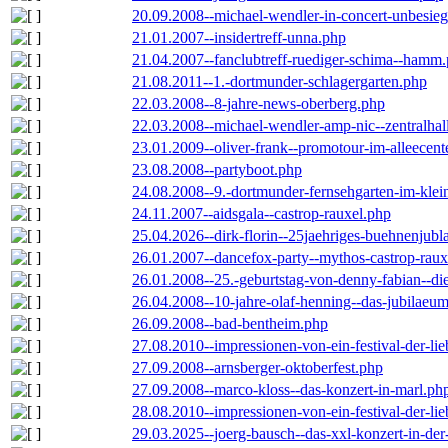
20.09.2008--michael-wendler-in-concert-unbesie
21.01.2007--insidertreff-unna.php
21.04.2007--fanclubtreff-ruediger-schima--hamm
21.08.2011--1.-dortmunder-schlagergarten.php
22.03.2008--8-jahre-news-oberberg.php
22.03.2008--michael-wendler-amp-nic--zentralha
23.01.2009--oliver-frank--promotour-im-alleece
23.08.2008--partyboot.php
24.08.2008--9.-dortmunder-fernsehgarten-im-klei
24.11.2007--aidsgala--castrop-rauxel.php
25.04.2026--dirk-florin--25jaehriges-buehnenjubl
26.01.2007--dancefox-party--mythos-castrop-raux
26.01.2008--25.-geburtstag-von-denny-fabian--die-
26.04.2008--10-jahre-olaf-henning--das-jubilaeu
26.09.2008--bad-bentheim.php
27.08.2010--impressionen-von-ein-festival-der-li
27.09.2008--arnsberger-oktoberfest.php
27.09.2008--marco-kloss--das-konzert-in-marl.ph
28.08.2010--impressionen-von-ein-festival-der-li
29.03.2025--joerg-bausch--das-xxl-konzert-in-de