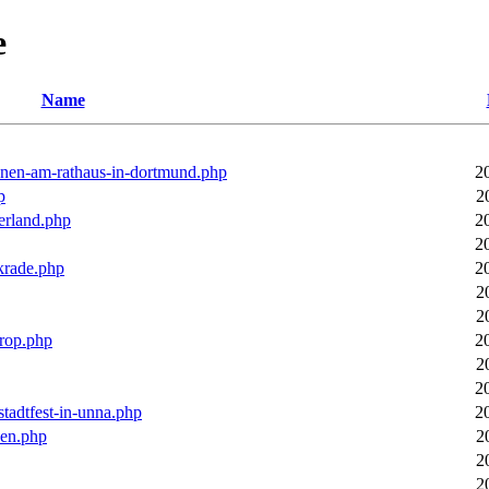
e
Name
ronen-am-rathaus-in-dortmund.php
2
p
2
erland.php
2
2
rkrade.php
2
2
2
trop.php
2
2
2
stadtfest-in-unna.php
2
pen.php
2
2
2