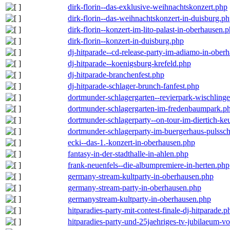
dirk-florin--das-exklusive-weihnachtskonzert.php
dirk-florin--das-weihnachtskonzert-in-duisburg.p
dirk-florin--konzert-im-lito-palast-in-oberhausen.
dirk-florin--konzert-in-duisburg.php
dj-hitparade--cd-release-party-im-adiamo-in-ober
dj-hitparade--koenigsburg-krefeld.php
dj-hitparade-branchenfest.php
dj-hitparade-schlager-brunch-fanfest.php
dortmunder-schlagergarten--revierpark-wischling
dortmunder-schlagergarten-im-fredenbaumpark.p
dortmunder-schlagerparty--on-tour-im-diertich-k
dortmunder-schlagerparty-im-buergerhaus-pulssc
ecki--das-1.-konzert-in-oberhausen.php
fantasy-in-der-stadthalle-in-ahlen.php
frank-neuenfels--die-albumpremiere-in-herten.php
germany-stream-kultparty-in-oberhausen.php
germany-stream-party-in-oberhausen.php
germanystream-kultparty-in-oberhausen.php
hitparadies-party-mit-contest-finale-dj-hitparade.p
hitparadies-party-und-25jaehriges-tv-jubilaeum