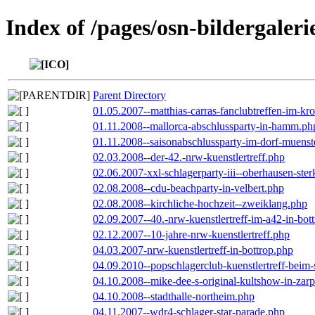
Index of /pages/osn-bildergaleri
Parent Directory
01.05.2007--matthias-carras-fanclubtreffen-im-k
01.11.2008--mallorca-abschlussparty-in-hamm.ph
01.11.2008--saisonabschlussparty-im-dorf-muenst
02.03.2008--der-42.-nrw-kuenstlertreff.php
02.06.2007-xxl-schlagerparty-iii--oberhausen-ste
02.08.2008--cdu-beachparty-in-velbert.php
02.08.2008--kirchliche-hochzeit--zweiklang.php
02.09.2007--40.-nrw-kuenstlertreff-im-a42-in-bot
02.12.2007--10-jahre-nrw-kuenstlertreff.php
04.03.2007-nrw-kuenstlertreff-in-bottrop.php
04.09.2010--popschlagerclub-kuenstlertreff-beim-
04.10.2008--mike-dee-s-original-kultshow-in-zar
04.10.2008--stadthalle-northeim.php
04.11.2007--wdr4-schlager-star-parade.php