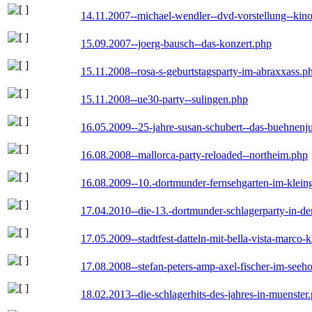
14.11.2007--michael-wendler--dvd-vorstellung--kin
15.09.2007--joerg-bausch--das-konzert.php
15.11.2008--rosa-s-geburtstagsparty-im-abraxxass.p
15.11.2008--ue30-party--sulingen.php
16.05.2009--25-jahre-susan-schubert--das-buehnenj
16.08.2008--mallorca-party-reloaded--northeim.php
16.08.2009--10.-dortmunder-fernsehgarten-im-klein
17.04.2010--die-13.-dortmunder-schlagerparty-in-der
17.05.2009--stadtfest-datteln-mit-bella-vista-marco-
17.08.2008--stefan-peters-amp-axel-fischer-im-seeho
18.02.2013--die-schlagerhits-des-jahres-in-muenster