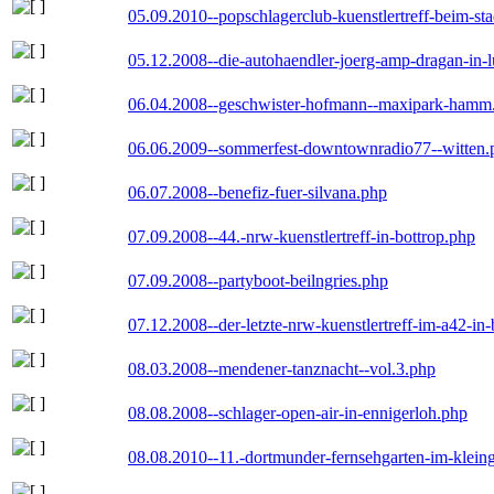
05.09.2010--popschlagerclub-kuenstlertreff-beim-sta
05.12.2008--die-autohaendler-joerg-amp-dragan-in-
06.04.2008--geschwister-hofmann--maxipark-hamm
06.06.2009--sommerfest-downtownradio77--witten.
06.07.2008--benefiz-fuer-silvana.php
07.09.2008--44.-nrw-kuenstlertreff-in-bottrop.php
07.09.2008--partyboot-beilngries.php
07.12.2008--der-letzte-nrw-kuenstlertreff-im-a42-in-
08.03.2008--mendener-tanznacht--vol.3.php
08.08.2008--schlager-open-air-in-ennigerloh.php
08.08.2010--11.-dortmunder-fernsehgarten-im-klein