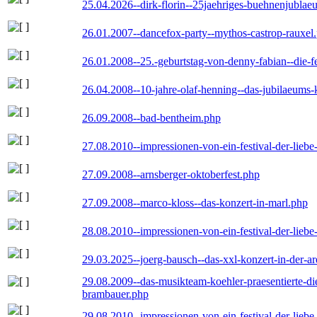
25.04.2026--dirk-florin--25jaehriges-buehnenjublaeu
26.01.2007--dancefox-party--mythos-castrop-rauxel
26.01.2008--25.-geburtstag-von-denny-fabian--die-fei
26.04.2008--10-jahre-olaf-henning--das-jubilaeums-
26.09.2008--bad-bentheim.php
27.08.2010--impressionen-von-ein-festival-der-lieb
27.09.2008--arnsberger-oktoberfest.php
27.09.2008--marco-kloss--das-konzert-in-marl.php
28.08.2010--impressionen-von-ein-festival-der-lieb
29.03.2025--joerg-bausch--das-xxl-konzert-in-der-a
29.08.2009--das-musikteam-koehler-praesentierte-di
brambauer.php
29.08.2010--impressionen-von-ein-festival-der-lieb