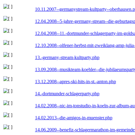
10.11.2007--germanystream-kultparty--oberhausen.
12.04.2008--5-jahre-germany-stream--die-geburtags
12.04.2008--11.-dortmunder-schlagerparty-im-goldsa
12.10.2008--olfener-herbst-mit-zweiklang-amp-julia
13.-germany-stream-kultparty.php
13.09.2008--musikteam-koehler--die-jubilaeumspart
13.12.2008--apres-ski-hits-in-st.-anton.php
14.-dortmunder-schlagerparty.php
14.02.2008--nic-im-tonstudio-in-koeln-zur-album-a
14.02.2013--die-amigos-in-muenster.php
14.06.2009--benefiz-schlagermarathon-im-gemeindes