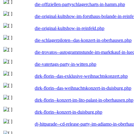
die-offiziellen-partyschlagercharts-in-hamm.php
die-original-kultshow-im-forsthaus-bolande-in-reinf
die-original-kultshow-in-reinfeld.php
die-schlagerpiloten--das-konzert-in-oberhausen.php
die-trovatos--autogrammstunde-im-marktkauf-in-lu
die-vatertags-party-in-witten.php
dirk-florin--das-exklusive-weihnachtskonzert.php
dirk-florin--das-weihnachtskonzert-in-duisburg.php
dirk-florin--konzert-im-lito-palast-in-oberhausen.php
dirk-florin--konzert-in-duisburg.php
dj-hitparade--cd-release-party-im-adiamo-in-oberha