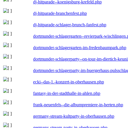
dj-hitparade--koenigsburg-krefeld.php
dj-hitparade-branchenfest.php
dj-hitparade-schlager-brunch-fanfest.php
dortmunder-schlagergarten--revierpark-wischlingen
dortmunder-schlagergarten-im-fredenbaumpark.php
dortmunder-schlagerparty--on-tour-im-diertich-keu
dortmunder-schlagerparty-im-buergerhaus-pulsschla
ecki--das-1.-konzert-in-oberhausen.php
fantasy-in-der-stadthalle-in-ahlen.php
frank-neuenfels--die-albumpremiere-in-herten.php
germany-stream-kultparty-in-oberhausen.php
germany-stream-party-in-oberhausen.php