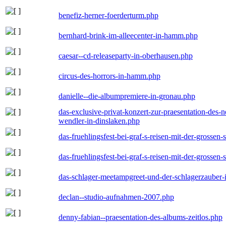
benefiz-herner-foerderturm.php
bernhard-brink-im-alleecenter-in-hamm.php
caesar--cd-releaseparty-in-oberhausen.php
circus-des-horrors-in-hamm.php
danielle--die-albumpremiere-in-gronau.php
das-exclusive-privat-konzert-zur-praesentation-des
wendler-in-dinslaken.php
das-fruehlingsfest-bei-graf-s-reisen-mit-der-grossen-
das-fruehlingsfest-bei-graf-s-reisen-mit-der-grossen-
das-schlager-meetampgreet-und-der-schlagerzauber-
declan--studio-aufnahmen-2007.php
denny-fabian--praesentation-des-albums-zeitlos.php