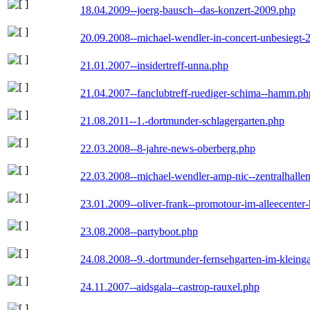
18.04.2009--joerg-bausch--das-konzert-2009.php
20.09.2008--michael-wendler-in-concert-unbesiegt-
21.01.2007--insidertreff-unna.php
21.04.2007--fanclubtreff-ruediger-schima--hamm.ph
21.08.2011--1.-dortmunder-schlagergarten.php
22.03.2008--8-jahre-news-oberberg.php
22.03.2008--michael-wendler-amp-nic--zentralhall
23.01.2009--oliver-frank--promotour-im-alleecente
23.08.2008--partyboot.php
24.08.2008--9.-dortmunder-fernsehgarten-im-kleinga
24.11.2007--aidsgala--castrop-rauxel.php