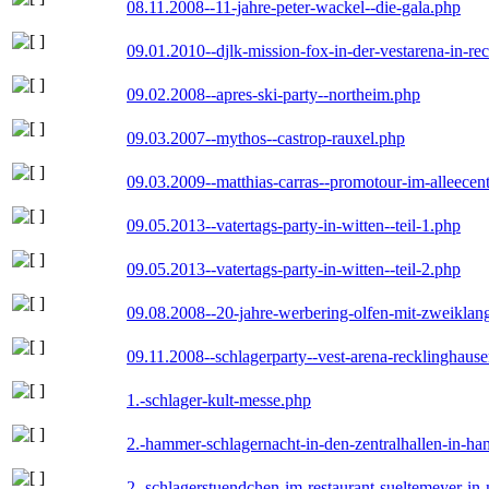
08.11.2008--11-jahre-peter-wackel--die-gala.php
09.01.2010--djlk-mission-fox-in-der-vestarena-in-re
09.02.2008--apres-ski-party--northeim.php
09.03.2007--mythos--castrop-rauxel.php
09.03.2009--matthias-carras--promotour-im-alleece
09.05.2013--vatertags-party-in-witten--teil-1.php
09.05.2013--vatertags-party-in-witten--teil-2.php
09.08.2008--20-jahre-werbering-olfen-mit-zweiklan
09.11.2008--schlagerparty--vest-arena-recklinghaus
1.-schlager-kult-messe.php
2.-hammer-schlagernacht-in-den-zentralhallen-in-h
2.-schlagerstuendchen-im-restaurant-sueltemeyer-in