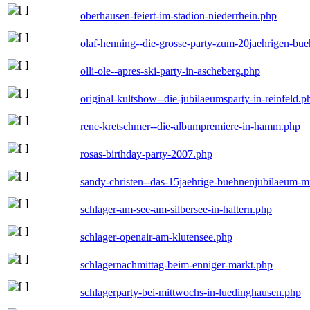
oberhausen-feiert-im-stadion-niederrhein.php
olaf-henning--die-grosse-party-zum-20jaehrigen-bu
olli-ole--apres-ski-party-in-ascheberg.php
original-kultshow--die-jubilaeumsparty-in-reinfeld.p
rene-kretschmer--die-albumpremiere-in-hamm.php
rosas-birthday-party-2007.php
sandy-christen--das-15jaehrige-buehnenjubilaeum-m
schlager-am-see-am-silbersee-in-haltern.php
schlager-openair-am-klutensee.php
schlagernachmittag-beim-enniger-markt.php
schlagerparty-bei-mittwochs-in-luedinghausen.php