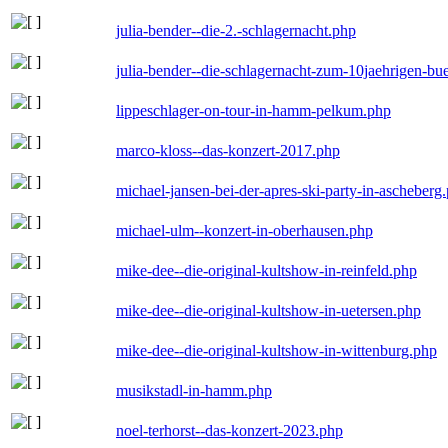
julia-bender--die-2.-schlagernacht.php
julia-bender--die-schlagernacht-zum-10jaehrigen-b
lippeschlager-on-tour-in-hamm-pelkum.php
marco-kloss--das-konzert-2017.php
michael-jansen-bei-der-apres-ski-party-in-ascheberg
michael-ulm--konzert-in-oberhausen.php
mike-dee--die-original-kultshow-in-reinfeld.php
mike-dee--die-original-kultshow-in-uetersen.php
mike-dee--die-original-kultshow-in-wittenburg.php
musikstadl-in-hamm.php
noel-terhorst--das-konzert-2023.php