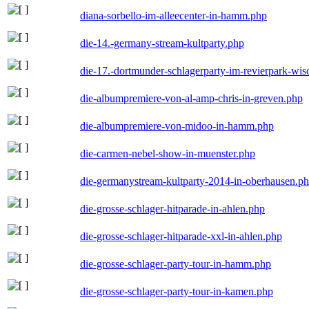
diana-sorbello-im-alleecenter-in-hamm.php
die-14.-germany-stream-kultparty.php
die-17.-dortmunder-schlagerparty-im-revierpark-wis
die-albumpremiere-von-al-amp-chris-in-greven.php
die-albumpremiere-von-midoo-in-hamm.php
die-carmen-nebel-show-in-muenster.php
die-germanystream-kultparty-2014-in-oberhausen.p
die-grosse-schlager-hitparade-in-ahlen.php
die-grosse-schlager-hitparade-xxl-in-ahlen.php
die-grosse-schlager-party-tour-in-hamm.php
die-grosse-schlager-party-tour-in-kamen.php