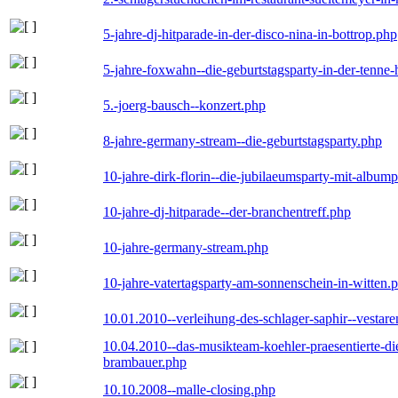
5-jahre-dj-hitparade-in-der-disco-nina-in-bottrop.php
5-jahre-foxwahn--die-geburtstagsparty-in-der-tenn
5.-joerg-bausch--konzert.php
8-jahre-germany-stream--die-geburtstagsparty.php
10-jahre-dirk-florin--die-jubilaeumsparty-mit-album
10-jahre-dj-hitparade--der-branchentreff.php
10-jahre-germany-stream.php
10-jahre-vatertagsparty-am-sonnenschein-in-witten.
10.01.2010--verleihung-des-schlager-saphir--vestar
10.04.2010--das-musikteam-koehler-praesentierte-di
brambauer.php
10.10.2008--malle-closing.php