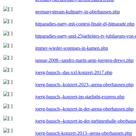
germanystream-kultparty-in-oberhausen.php
hitparadies-party-mit-contest-finale-dj-hitparade.php
hitparadies-party-und-25jaehriges-tv-jubilaeum-vo
immer-wieder-sonntags-in-kamen.php
januar-2008--sandro-marin-amp-juergen-drews.php
joerg-bausch--das-xxl-konzert-2017.php
joerg-bausch--konzert-2023--arena-oberhausen.php
joerg-bausch--konzert-im-starlight-express.php
joerg-bausch--konzert-in-der-arena-oberhausen.php
joerg-bausch--konzert-in-der-turbinenhalle-oberhau
joerg-bausch-konzert-2013--arena-oberhausen.php