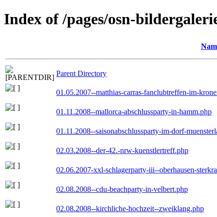
Index of /pages/osn-bildergaleri
Nam
Parent Directory
01.05.2007--matthias-carras-fanclubtreffen-im-kron
01.11.2008--mallorca-abschlussparty-in-hamm.php
01.11.2008--saisonabschlussparty-im-dorf-muenster
02.03.2008--der-42.-nrw-kuenstlertreff.php
02.06.2007-xxl-schlagerparty-iii--oberhausen-sterkr
02.08.2008--cdu-beachparty-in-velbert.php
02.08.2008--kirchliche-hochzeit--zweiklang.php