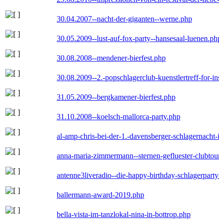
30.04.2007--nacht-der-giganten--werne.php
30.05.2009--lust-auf-fox-party--hansesaal-luenen.ph
30.08.2008--mendener-bierfest.php
30.08.2009--2.-popschlagerclub-kuenstlertreff-for-i
31.05.2009--bergkamener-bierfest.php
31.10.2008--koelsch-mallorca-party.php
al-amp-chris-bei-der-1.-davensberger-schlagernacht
anna-maria-zimmermann--sternen-gefluester-clubtou
antenne3liveradio--die-happy-birthday-schlagerpart
ballermann-award-2019.php
bella-vista-im-tanzlokal-nina-in-bottrop.php