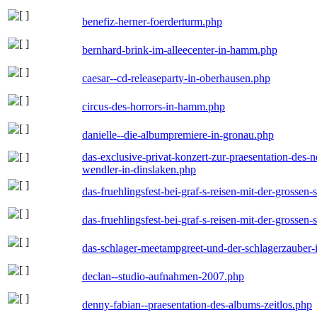
benefiz-herner-foerderturm.php
bernhard-brink-im-alleecenter-in-hamm.php
caesar--cd-releaseparty-in-oberhausen.php
circus-des-horrors-in-hamm.php
danielle--die-albumpremiere-in-gronau.php
das-exclusive-privat-konzert-zur-praesentation-des
wendler-in-dinslaken.php
das-fruehlingsfest-bei-graf-s-reisen-mit-der-grossen-
das-fruehlingsfest-bei-graf-s-reisen-mit-der-grossen-
das-schlager-meetampgreet-und-der-schlagerzauber-
declan--studio-aufnahmen-2007.php
denny-fabian--praesentation-des-albums-zeitlos.php