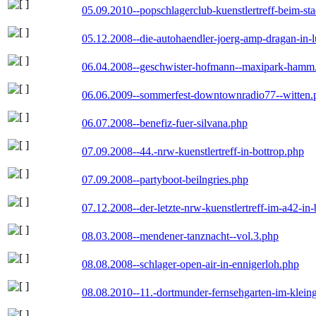
05.09.2010--popschlagerclub-kuenstlertreff-beim-sta
05.12.2008--die-autohaendler-joerg-amp-dragan-in-
06.04.2008--geschwister-hofmann--maxipark-hamm
06.06.2009--sommerfest-downtownradio77--witten.
06.07.2008--benefiz-fuer-silvana.php
07.09.2008--44.-nrw-kuenstlertreff-in-bottrop.php
07.09.2008--partyboot-beilngries.php
07.12.2008--der-letzte-nrw-kuenstlertreff-im-a42-in-
08.03.2008--mendener-tanznacht--vol.3.php
08.08.2008--schlager-open-air-in-ennigerloh.php
08.08.2010--11.-dortmunder-fernsehgarten-im-klein