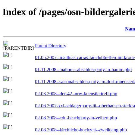
Index of /pages/osn-bildergaleri
Nam
Parent Directory
01.05.2007--matthias-carras-fanclubtreffen-im-kron
01.11.2008--mallorca-abschlussparty-in-hamm.php
01.11.2008--saisonabschlussparty-im-dorf-muenster
02.03.2008--der-42.-nrw-kuenstlertreff.php
02.06.2007-xxl-schlagerparty-iii--oberhausen-sterkr
02.08.2008--cdu-beachparty-in-velbert.php
02.08.2008--kirchliche-hochzeit--zweiklang.php