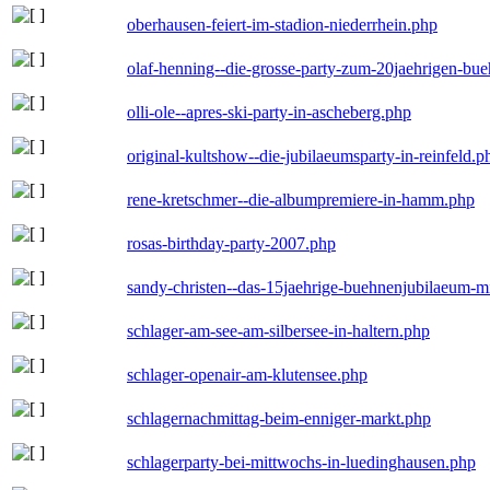
oberhausen-feiert-im-stadion-niederrhein.php
olaf-henning--die-grosse-party-zum-20jaehrigen-bu
olli-ole--apres-ski-party-in-ascheberg.php
original-kultshow--die-jubilaeumsparty-in-reinfeld.p
rene-kretschmer--die-albumpremiere-in-hamm.php
rosas-birthday-party-2007.php
sandy-christen--das-15jaehrige-buehnenjubilaeum-m
schlager-am-see-am-silbersee-in-haltern.php
schlager-openair-am-klutensee.php
schlagernachmittag-beim-enniger-markt.php
schlagerparty-bei-mittwochs-in-luedinghausen.php