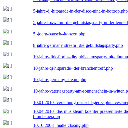
5-jahre-dj-hitparade-in-der-disco-nina-in-bottrop.php
5-jahre-foxwahn--die-geburtstagsparty-in-der-tenn
5.-joerg-bausch--konzert.php
8-jahre-germany-stream--die-geburtstagsparty.php
10-jahre-dirk-florin--die-jubilaeumsparty-mit-album
10-jahre-dj-hitparade--der-branchentreff.php
10-jahre-germany-stream.php
10-jahre-vatertagsparty-am-sonnenschein-in-witten.
10.01.2010--verleihung-des-schlager-saphir--vestar
10.04.2010--das-musikteam-koehler-praesentierte-di
brambauer.php
10.10.2008--malle-closing.php