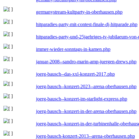
germanystream-kultparty-in-oberhausen.php
hitparadies-party-mit-contest-finale-dj-hitparade.php
hitparadies-party-und-25jaehriges-tv-jubilaeum-vo
immer-wieder-sonntags-in-kamen.php
januar-2008--sandro-marin-amp-juergen-drews.php
joerg-bausch--das-xxl-konzert-2017.php
joerg-bausch--konzert-2023--arena-oberhausen.php
joerg-bausch--konzert-im-starlight-express.php
joerg-bausch--konzert-in-der-arena-oberhausen.php
joerg-bausch--konzert-in-der-turbinenhalle-oberhau
joerg-bausch-konzert-2013--arena-oberhausen.php