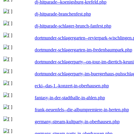
dj-hitparade--koenigsburg-krefeld.php
dj-hitparade-branchenfest.php
dj-hitparade-schlager-brunch-fanfest.php
dortmunder-schlagergarten--revierpark-wischlingen
dortmunder-schlagergarten-im-fredenbaumpark.php
dortmunder-schlagerparty--on-tour-im-diertich-keu
dortmunder-schlagerparty-im-buergerhaus-pulsschla
ecki--das-1.-konzert-in-oberhausen.php
fantasy-in-der-stadthalle-in-ahlen.php
frank-neuenfels--die-albumpremiere-in-herten.php
germany-stream-kultparty-in-oberhausen.php
germany-stream-party-in-oberhausen.php