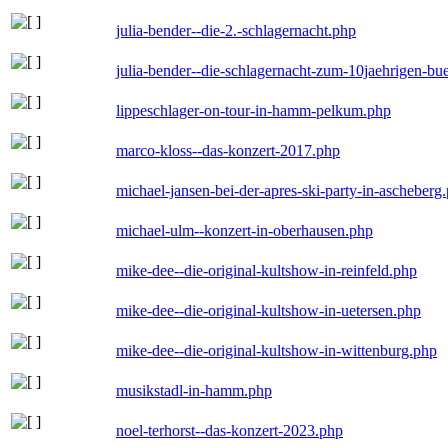
julia-bender--die-2.-schlagernacht.php
julia-bender--die-schlagernacht-zum-10jaehrigen-b
lippeschlager-on-tour-in-hamm-pelkum.php
marco-kloss--das-konzert-2017.php
michael-jansen-bei-der-apres-ski-party-in-ascheberg
michael-ulm--konzert-in-oberhausen.php
mike-dee--die-original-kultshow-in-reinfeld.php
mike-dee--die-original-kultshow-in-uetersen.php
mike-dee--die-original-kultshow-in-wittenburg.php
musikstadl-in-hamm.php
noel-terhorst--das-konzert-2023.php