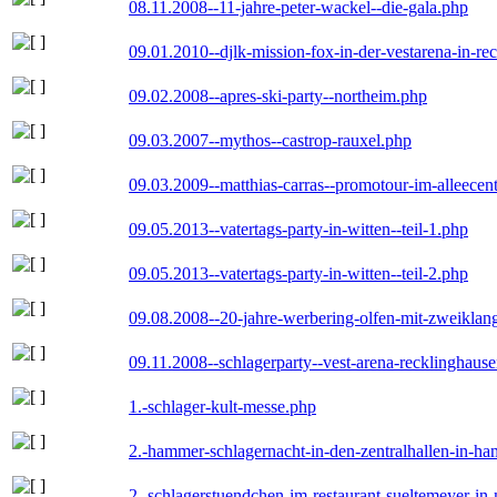
08.11.2008--11-jahre-peter-wackel--die-gala.php
09.01.2010--djlk-mission-fox-in-der-vestarena-in-re
09.02.2008--apres-ski-party--northeim.php
09.03.2007--mythos--castrop-rauxel.php
09.03.2009--matthias-carras--promotour-im-alleece
09.05.2013--vatertags-party-in-witten--teil-1.php
09.05.2013--vatertags-party-in-witten--teil-2.php
09.08.2008--20-jahre-werbering-olfen-mit-zweiklan
09.11.2008--schlagerparty--vest-arena-recklinghaus
1.-schlager-kult-messe.php
2.-hammer-schlagernacht-in-den-zentralhallen-in-h
2.-schlagerstuendchen-im-restaurant-sueltemeyer-in