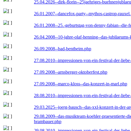
25.04.2026--dirk-florin--25jaehriges-buehnenjublaeu
26.01.2007--dancefox-party--mythos-castrop-rauxel
26.01.2008--25.-geburtstag-von-denny-fabian--die-fei
26.04.2008--10-jahre-olaf-henning--das-jubilaeums-
26.09.2008--bad-bentheim.php
27.08.2010--impressionen-von-ein-festival-der-lieb
27.09.2008--arnsberger-oktoberfest.php
27.09.2008--marco-kloss--das-konzert-in-marl.php
28.08.2010--impressionen-von-ein-festival-der-lieb
29.03.2025--joerg-bausch--das-xxl-konzert-in-der-a
29.08.2009--das-musikteam-koehler-praesentierte-di
brambauer.php
29.08.2010--impressionen-von-ein-festival-der-lieb