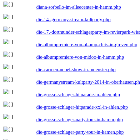
diana-sorbello-im-alleecenter-in-hamm.php
die-14.-germany-stream-kultparty.php
die-17.-dortmunder-schlagerparty-im-revierpark-wis
die-albumpremiere-von-al-amp-chris-in-greven.php
die-albumpremiere-von-midoo-in-hamm.php
die-carmen-nebel-show-in-muenster.php
die-germanystream-kultparty-2014-in-oberhausen.p
die-grosse-schlager-hitparade-in-ahlen.php
die-grosse-schlager-hitparade-xxl-in-ahlen.php
die-grosse-schlager-party-tour-in-hamm.php
die-grosse-schlager-party-tour-in-kamen.php