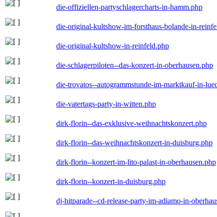
die-offiziellen-partyschlagercharts-in-hamm.php
die-original-kultshow-im-forsthaus-bolande-in-reinf
die-original-kultshow-in-reinfeld.php
die-schlagerpiloten--das-konzert-in-oberhausen.php
die-trovatos--autogrammstunde-im-marktkauf-in-lu
die-vatertags-party-in-witten.php
dirk-florin--das-exklusive-weihnachtskonzert.php
dirk-florin--das-weihnachtskonzert-in-duisburg.php
dirk-florin--konzert-im-lito-palast-in-oberhausen.php
dirk-florin--konzert-in-duisburg.php
dj-hitparade--cd-release-party-im-adiamo-in-oberha