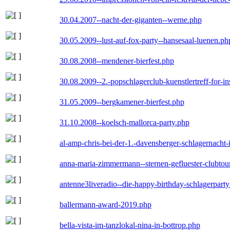
30.04.2007--nacht-der-giganten--werne.php
30.05.2009--lust-auf-fox-party--hansesaal-luenen.ph
30.08.2008--mendener-bierfest.php
30.08.2009--2.-popschlagerclub-kuenstlertreff-for-i
31.05.2009--bergkamener-bierfest.php
31.10.2008--koelsch-mallorca-party.php
al-amp-chris-bei-der-1.-davensberger-schlagernacht
anna-maria-zimmermann--sternen-gefluester-clubtou
antenne3liveradio--die-happy-birthday-schlagerpart
ballermann-award-2019.php
bella-vista-im-tanzlokal-nina-in-bottrop.php