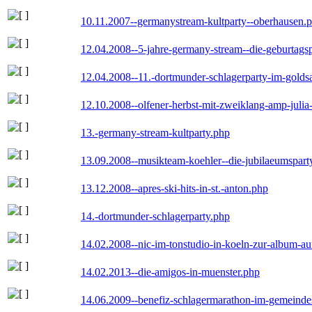
10.11.2007--germanystream-kultparty--oberhausen.
12.04.2008--5-jahre-germany-stream--die-geburtags
12.04.2008--11.-dortmunder-schlagerparty-im-goldsa
12.10.2008--olfener-herbst-mit-zweiklang-amp-julia
13.-germany-stream-kultparty.php
13.09.2008--musikteam-koehler--die-jubilaeumspart
13.12.2008--apres-ski-hits-in-st.-anton.php
14.-dortmunder-schlagerparty.php
14.02.2008--nic-im-tonstudio-in-koeln-zur-album-a
14.02.2013--die-amigos-in-muenster.php
14.06.2009--benefiz-schlagermarathon-im-gemeindes