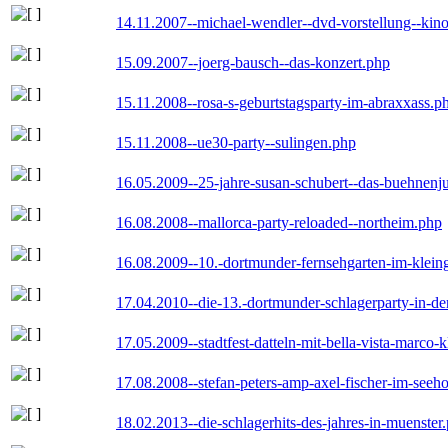
14.11.2007--michael-wendler--dvd-vorstellung--kin
15.09.2007--joerg-bausch--das-konzert.php
15.11.2008--rosa-s-geburtstagsparty-im-abraxxass.p
15.11.2008--ue30-party--sulingen.php
16.05.2009--25-jahre-susan-schubert--das-buehnenj
16.08.2008--mallorca-party-reloaded--northeim.php
16.08.2009--10.-dortmunder-fernsehgarten-im-klein
17.04.2010--die-13.-dortmunder-schlagerparty-in-der
17.05.2009--stadtfest-datteln-mit-bella-vista-marco-
17.08.2008--stefan-peters-amp-axel-fischer-im-seeho
18.02.2013--die-schlagerhits-des-jahres-in-muenster