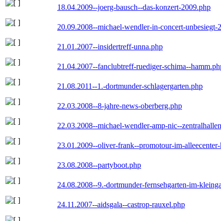
18.04.2009--joerg-bausch--das-konzert-2009.php
20.09.2008--michael-wendler-in-concert-unbesiegt-
21.01.2007--insidertreff-unna.php
21.04.2007--fanclubtreff-ruediger-schima--hamm.ph
21.08.2011--1.-dortmunder-schlagergarten.php
22.03.2008--8-jahre-news-oberberg.php
22.03.2008--michael-wendler-amp-nic--zentralhall
23.01.2009--oliver-frank--promotour-im-alleecente
23.08.2008--partyboot.php
24.08.2008--9.-dortmunder-fernsehgarten-im-kleinga
24.11.2007--aidsgala--castrop-rauxel.php