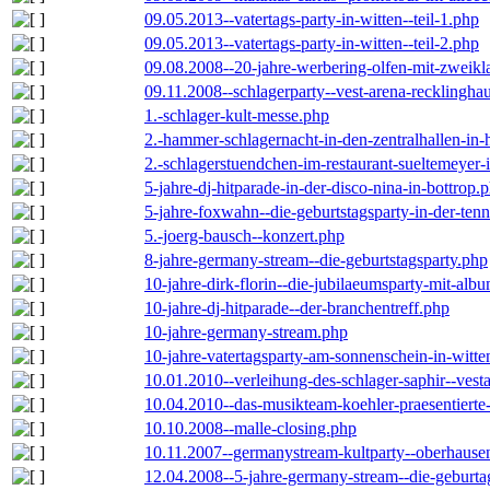
09.05.2013--vatertags-party-in-witten--teil-1.php
09.05.2013--vatertags-party-in-witten--teil-2.php
09.08.2008--20-jahre-werbering-olfen-mit-zweikl
09.11.2008--schlagerparty--vest-arena-recklingha
1.-schlager-kult-messe.php
2.-hammer-schlagernacht-in-den-zentralhallen-i
2.-schlagerstuendchen-im-restaurant-sueltemeyer-
5-jahre-dj-hitparade-in-der-disco-nina-in-bottrop.
5-jahre-foxwahn--die-geburtstagsparty-in-der-te
5.-joerg-bausch--konzert.php
8-jahre-germany-stream--die-geburtstagsparty.php
10-jahre-dirk-florin--die-jubilaeumsparty-mit-al
10-jahre-dj-hitparade--der-branchentreff.php
10-jahre-germany-stream.php
10-jahre-vatertagsparty-am-sonnenschein-in-witte
10.01.2010--verleihung-des-schlager-saphir--vest
10.04.2010--das-musikteam-koehler-praesentierte
10.10.2008--malle-closing.php
10.11.2007--germanystream-kultparty--oberhause
12.04.2008--5-jahre-germany-stream--die-geburta