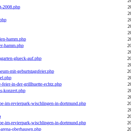
2
gt-2008.php
2
2
.php
2
2
2
llen-hamm.php
2
nter-hamm.php
2
2
ngarten-glueck-auf.php
2
2
aeum-mit-geburtstagsfeier.php
2
el.php
2
feier-in-der-grillhuette-echtz.php
2
ms-konzert.php
2
2
ebe-im-revierpark-wischlingen-in-dortmund.php
2
2
p
2
ebe-im-revierpark-wischlingen-in-dortmund.php
2
r-arena-oberhausen.php
2