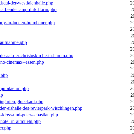
dsaal-der-westfalenhalle.php
2
ia-bender-amp-dirk-florin.php
2
2
arty-in-luenen-brambauer.php
2
2
2
m-aufnahme.php
2
2
desaal-der-christuskirche-in-hamm.php
2
ino-cinemax--essen.php
2
2
.php
2
2
enjubilaeum.php
2
hp
2
ingarten-glueckauf.php
2
der-eishalle-des-revierpark-wischlingen.php
2
o-kloss-und-peter-sebastian.php
2
ehotel-in-altmuehl.php
2
er.php
2