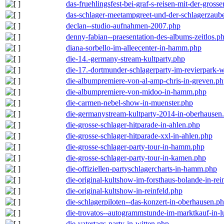
das-fruehlingsfest-bei-graf-s-reisen-mit-der-grosse
das-schlager-meetampgreet-und-der-schlagerzaub
declan--studio-aufnahmen-2007.php
denny-fabian--praesentation-des-albums-zeitlos.p
diana-sorbello-im-alleecenter-in-hamm.php
die-14.-germany-stream-kultparty.php
die-17.-dortmunder-schlagerparty-im-revierpark-
die-albumpremiere-von-al-amp-chris-in-greven.p
die-albumpremiere-von-midoo-in-hamm.php
die-carmen-nebel-show-in-muenster.php
die-germanystream-kultparty-2014-in-oberhausen
die-grosse-schlager-hitparade-in-ahlen.php
die-grosse-schlager-hitparade-xxl-in-ahlen.php
die-grosse-schlager-party-tour-in-hamm.php
die-grosse-schlager-party-tour-in-kamen.php
die-offiziellen-partyschlagercharts-in-hamm.php
die-original-kultshow-im-forsthaus-bolande-in-rei
die-original-kultshow-in-reinfeld.php
die-schlagerpiloten--das-konzert-in-oberhausen.p
die-trovatos--autogrammstunde-im-marktkauf-in-
die-vatertags-party-in-witten.php