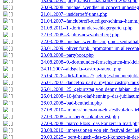
18.04.2009--joerg-bausch--das-konzert-2009.php
20.09.2008--michael-wendler-in-concert-unbesie
21.01.2007--insidertreff-unna.php
21.04.2007--fanclubtreff-ruediger-schima--hamm
21.08.2011--1.-dortmunder-schlagergarten.php
22.03.2008--8-jahre-news-oberberg.php
22.03.2008--michael-wendler-amp-nic--zentralha
23.01.2009--oliver-frank--promotour-im-alleece
23.08.2008--partyboot.php
24.08.2008--9.-dortmunder-fernsehgarten-im-klei
24.11.2007--aidsgala--castrop-rauxel.php
25.04.2026--dirk-florin--25jaehriges-buehnenjubl
26.01.2007--dancefox-party--mythos-castrop-raux
26.01.2008--25.-geburtstag-von-denny-fabian--die-
26.04.2008--10-jahre-olaf-henning--das-jubilaeu
26.09.2008--bad-bentheim.php
27.08.2010--impressionen-von-ein-festival-der-li
27.09.2008--arnsberger-oktoberfest.php
27.09.2008--marco-kloss--das-konzert-in-marl.ph
28.08.2010--impressionen-von-ein-festival-der-li
29.03.2025--joerg-bausch--das-xxl-konzert-in-de