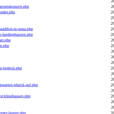
2
laeumskonzert.php
2
nsider.php
2
2
2
stadtfest-in-unna.php
2
in-luedinghausen.php
2
mm.php
2
en.php
2
2
2
2
in-bottrop.php
2
2
2
ingarten-glueck-auf.php
2
2
-recklinghausen.php
2
2
2
ecenter-hamm.php
2