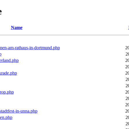
e
Name
ronen-am-rathaus-in-dortmund.php
2
p
2
erland.php
2
2
rkrade.php
2
2
2
trop.php
2
2
2
stadtfest-in-unna.php
2
pen.php
2
2