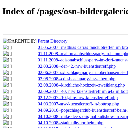
Index of /pages/osn-bildergaleri
Parent Directory
01.05.2007--matthias-carras-fanclubtreffen-im-k
01.11.2008--mallorca-abschlussparty-in-hamm.ph
01.11.2008--saisonabschlussparty-im-dorf-muenst
02.03.2008--der-42.-nrw-kuenstlertreff.php
02.06.2007-xxl-schlagerparty-iii--oberhausen-ste
02.08.2008--cdu-beachparty-in-velbert.php
02.08.2008--kirchliche-hochzeit--zweiklang.php
02.09.2007--40.-nrw-kuenstlertreff-im-a42-in-bot
02.12.2007--10-jahre-nrw-kuenstlertreff.php
04.03.2007-nrw-kuenstlertreff-in-bottrop.php
04.09.2010--popschlagerclub-kuenstlertreff-beim-
04.10.2008--mike-dee-s-original-kultshow-in-zar
04.10.2008--stadthalle-northeim.php