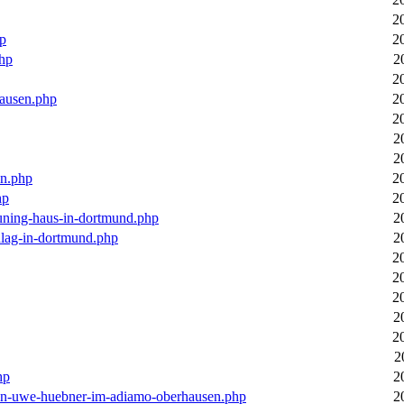
2
hp
2
php
2
2
hausen.php
2
2
2
2
en.php
2
hp
2
euning-haus-in-dortmund.php
2
hlag-in-dortmund.php
2
2
2
2
2
2
2
hp
2
-von-uwe-huebner-im-adiamo-oberhausen.php
2