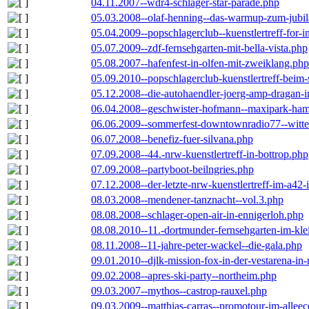
04.11.2007--wdr4-schlager-star-parade.php
05.03.2008--olaf-henning--das-warmup-zum-jubi
05.04.2009--popschlagerclub--kuenstlertreff-for-i
05.07.2009--zdf-fernsehgarten-mit-bella-vista.php
05.08.2007--hafenfest-in-olfen-mit-zweiklang.php
05.09.2010--popschlagerclub-kuenstlertreff-beim-
05.12.2008--die-autohaendler-joerg-amp-dragan-
06.04.2008--geschwister-hofmann--maxipark-ha
06.06.2009--sommerfest-downtownradio77--witt
06.07.2008--benefiz-fuer-silvana.php
07.09.2008--44.-nrw-kuenstlertreff-in-bottrop.php
07.09.2008--partyboot-beilngries.php
07.12.2008--der-letzte-nrw-kuenstlertreff-im-a42-
08.03.2008--mendener-tanznacht--vol.3.php
08.08.2008--schlager-open-air-in-ennigerloh.php
08.08.2010--11.-dortmunder-fernsehgarten-im-kle
08.11.2008--11-jahre-peter-wackel--die-gala.php
09.01.2010--djlk-mission-fox-in-der-vestarena-in
09.02.2008--apres-ski-party--northeim.php
09.03.2007--mythos--castrop-rauxel.php
09.03.2009--matthias-carras--promotour-im-alle