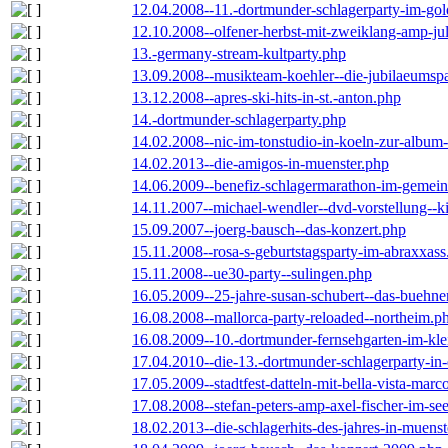
12.04.2008--11.-dortmunder-schlagerparty-im-gol
12.10.2008--olfener-herbst-mit-zweiklang-amp-jul
13.-germany-stream-kultparty.php
13.09.2008--musikteam-koehler--die-jubilaeumsp
13.12.2008--apres-ski-hits-in-st.-anton.php
14.-dortmunder-schlagerparty.php
14.02.2008--nic-im-tonstudio-in-koeln-zur-albu
14.02.2013--die-amigos-in-muenster.php
14.06.2009--benefiz-schlagermarathon-im-gemein
14.11.2007--michael-wendler--dvd-vorstellung--k
15.09.2007--joerg-bausch--das-konzert.php
15.11.2008--rosa-s-geburtstagsparty-im-abraxxass
15.11.2008--ue30-party--sulingen.php
16.05.2009--25-jahre-susan-schubert--das-buehn
16.08.2008--mallorca-party-reloaded--northeim.p
16.08.2009--10.-dortmunder-fernsehgarten-im-kle
17.04.2010--die-13.-dortmunder-schlagerparty-in-
17.05.2009--stadtfest-datteln-mit-bella-vista-marc
17.08.2008--stefan-peters-amp-axel-fischer-im-se
18.02.2013--die-schlagerhits-des-jahres-in-muenst