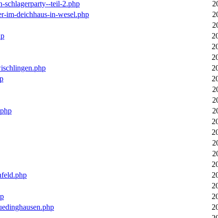
n-schlagerparty--teil-2.php
2
er-im-deichhaus-in-wesel.php
2
2
hp
2
2
2
wischlingen.php
2
hp
2
2
2
.php
2
2
2
2
2
2
nfeld.php
2
2
hp
2
luedinghausen.php
2
2