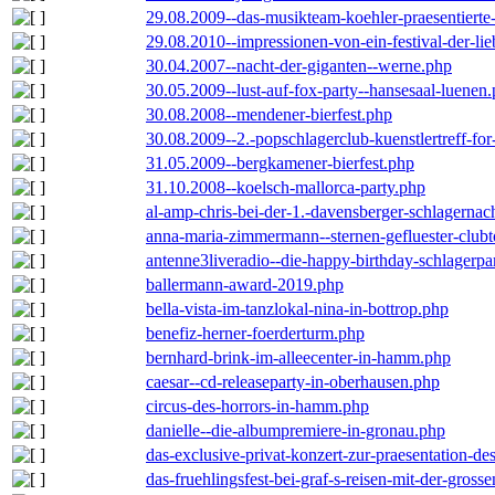
29.08.2009--das-musikteam-koehler-praesentierte
29.08.2010--impressionen-von-ein-festival-der-li
30.04.2007--nacht-der-giganten--werne.php
30.05.2009--lust-auf-fox-party--hansesaal-luenen
30.08.2008--mendener-bierfest.php
30.08.2009--2.-popschlagerclub-kuenstlertreff-fo
31.05.2009--bergkamener-bierfest.php
31.10.2008--koelsch-mallorca-party.php
al-amp-chris-bei-der-1.-davensberger-schlagerna
anna-maria-zimmermann--sternen-gefluester-clubt
antenne3liveradio--die-happy-birthday-schlagerpa
ballermann-award-2019.php
bella-vista-im-tanzlokal-nina-in-bottrop.php
benefiz-herner-foerderturm.php
bernhard-brink-im-alleecenter-in-hamm.php
caesar--cd-releaseparty-in-oberhausen.php
circus-des-horrors-in-hamm.php
danielle--die-albumpremiere-in-gronau.php
das-exclusive-privat-konzert-zur-praesentation-
das-fruehlingsfest-bei-graf-s-reisen-mit-der-grosse