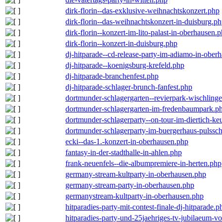
dirk-florin--das-exklusive-weihnachtskonzert.php
dirk-florin--das-weihnachtskonzert-in-duisburg.p
dirk-florin--konzert-im-lito-palast-in-oberhausen.
dirk-florin--konzert-in-duisburg.php
dj-hitparade--cd-release-party-im-adiamo-in-ober
dj-hitparade--koenigsburg-krefeld.php
dj-hitparade-branchenfest.php
dj-hitparade-schlager-brunch-fanfest.php
dortmunder-schlagergarten--revierpark-wischling
dortmunder-schlagergarten-im-fredenbaumpark.p
dortmunder-schlagerparty--on-tour-im-diertich-k
dortmunder-schlagerparty-im-buergerhaus-pulssc
ecki--das-1.-konzert-in-oberhausen.php
fantasy-in-der-stadthalle-in-ahlen.php
frank-neuenfels--die-albumpremiere-in-herten.php
germany-stream-kultparty-in-oberhausen.php
germany-stream-party-in-oberhausen.php
germanystream-kultparty-in-oberhausen.php
hitparadies-party-mit-contest-finale-dj-hitparade.p
hitparadies-party-und-25jaehriges-tv-jubilaeum