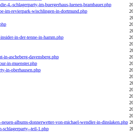
-die-4.-schlagerparty-im-buergerhaus-luenen-brambauer.php
2
ebe-im-revierpark-wischlingen-in-dortmund.php
2
2
.php
2
2
r-insider-in-der-tenne-in-hamm.php
2
2
2
cht-in-ascheberg-davensberg.php
2
our-in-muenster.php
2
rty-in-oberhausen.php
2
2
2
2
2
2
2
2
des-neuen-albums-donnerwetter-von-michael-wendler-in-dinslaken.php
2
n-schlagerparty--teil-1.php
2