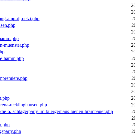
2
2
ang-amp-dj-oetzi.php
2
usen.php
2
2
n-hamm.php
2
in-muenster.php
2
php
2
nne-hamm.php
2
2
2
bumpremiere.php
2
2
2
n.php
2
arena-recklinghausen.php
2
-die-6.-schlagerparty-im-buergerhaus-luenen-brambauer.php
2
2
n.php
2
gsparty.php
2