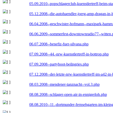
05.09.2010--popschlagerclub-kuenstlertreff-beim-sta
05.12.2008--die-autohaendler-joerg-amp-dragan-in-
06.04.2008--geschwister-hofmann--maxipark-hamm
06.06.2009--sommerfest-downtownradio77--witten.
06.07.2008--benefiz-fuer-silvana.php
07.09.2008--44.-nrw-kuenstlertreff-in-bottrop.php
07.09.2008--partyboot-beilngries.php
07.12.2008--der-letzte-nrw-kuenstlertreff-im-a42-in-
08.03.2008--mendener-tanznacht--vol.3.php
08.08.2008--schlager-open-air-in-ennigerloh.php
08.08.2010--11.-dortmunder-fernsehgarten-im-klein