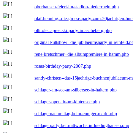
oberhausen-feiert-im-stadion-niederrhein.php
olaf-henning--die-grosse-party-zum-20jaehrigen-bu
olli-ole--apres-ski-party-in-ascheberg.php
original-kultshow--die-jubilaeumsparty-in-reinfeld.p
rene-kretschmer--die-albumpremiere-in-hamm.php
rosas-birthday-party-2007.php
sandy-christen--das-15jaehrige-buehnenjubilaeum-m
schlager-am-see-am-silbersee-in-haltern.php
schlager-openair-am-klutensee.php
schlagernachmittag-beim-enniger-markt.php
schlagerparty-bei-mittwochs-in-luedinghausen.php