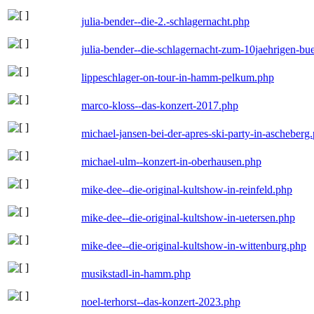
julia-bender--die-2.-schlagernacht.php
julia-bender--die-schlagernacht-zum-10jaehrigen-b
lippeschlager-on-tour-in-hamm-pelkum.php
marco-kloss--das-konzert-2017.php
michael-jansen-bei-der-apres-ski-party-in-ascheberg
michael-ulm--konzert-in-oberhausen.php
mike-dee--die-original-kultshow-in-reinfeld.php
mike-dee--die-original-kultshow-in-uetersen.php
mike-dee--die-original-kultshow-in-wittenburg.php
musikstadl-in-hamm.php
noel-terhorst--das-konzert-2023.php