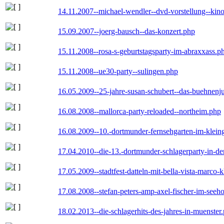
14.11.2007--michael-wendler--dvd-vorstellung--kin
15.09.2007--joerg-bausch--das-konzert.php
15.11.2008--rosa-s-geburtstagsparty-im-abraxxass.p
15.11.2008--ue30-party--sulingen.php
16.05.2009--25-jahre-susan-schubert--das-buehnenj
16.08.2008--mallorca-party-reloaded--northeim.php
16.08.2009--10.-dortmunder-fernsehgarten-im-klein
17.04.2010--die-13.-dortmunder-schlagerparty-in-der
17.05.2009--stadtfest-datteln-mit-bella-vista-marco-
17.08.2008--stefan-peters-amp-axel-fischer-im-seeho
18.02.2013--die-schlagerhits-des-jahres-in-muenster