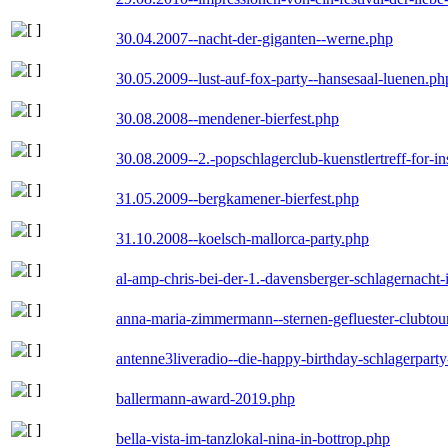
30.04.2007--nacht-der-giganten--werne.php
30.05.2009--lust-auf-fox-party--hansesaal-luenen.ph
30.08.2008--mendener-bierfest.php
30.08.2009--2.-popschlagerclub-kuenstlertreff-for-i
31.05.2009--bergkamener-bierfest.php
31.10.2008--koelsch-mallorca-party.php
al-amp-chris-bei-der-1.-davensberger-schlagernacht
anna-maria-zimmermann--sternen-gefluester-clubtou
antenne3liveradio--die-happy-birthday-schlagerpart
ballermann-award-2019.php
bella-vista-im-tanzlokal-nina-in-bottrop.php