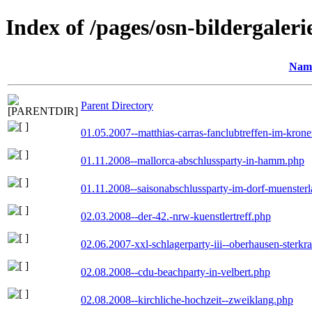
Index of /pages/osn-bildergaleri
Nam
Parent Directory
01.05.2007--matthias-carras-fanclubtreffen-im-kron
01.11.2008--mallorca-abschlussparty-in-hamm.php
01.11.2008--saisonabschlussparty-im-dorf-muenster
02.03.2008--der-42.-nrw-kuenstlertreff.php
02.06.2007-xxl-schlagerparty-iii--oberhausen-sterkr
02.08.2008--cdu-beachparty-in-velbert.php
02.08.2008--kirchliche-hochzeit--zweiklang.php