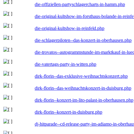
die-offiziellen-partyschlagercharts-in-hamm.php
die-original-kultshow-im-forsthaus-bolande-in-reinf
die-original-kultshow-in-reinfeld.php
die-schlagerpiloten--das-konzert-in-oberhausen.php
die-trovatos--autogrammstunde-im-marktkauf-in-lu
die-vatertags-party-in-witten.php
dirk-florin--das-exklusive-weihnachtskonzert.php
dirk-florin--das-weihnachtskonzert-in-duisburg.php
dirk-florin--konzert-im-lito-palast-in-oberhausen.php
dirk-florin--konzert-in-duisburg.php
dj-hitparade--cd-release-party-im-adiamo-in-oberha