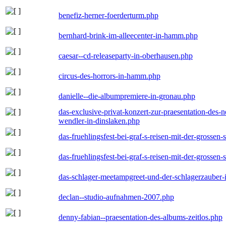
benefiz-herner-foerderturm.php
bernhard-brink-im-alleecenter-in-hamm.php
caesar--cd-releaseparty-in-oberhausen.php
circus-des-horrors-in-hamm.php
danielle--die-albumpremiere-in-gronau.php
das-exclusive-privat-konzert-zur-praesentation-des
wendler-in-dinslaken.php
das-fruehlingsfest-bei-graf-s-reisen-mit-der-grossen-
das-fruehlingsfest-bei-graf-s-reisen-mit-der-grossen-
das-schlager-meetampgreet-und-der-schlagerzauber-
declan--studio-aufnahmen-2007.php
denny-fabian--praesentation-des-albums-zeitlos.php