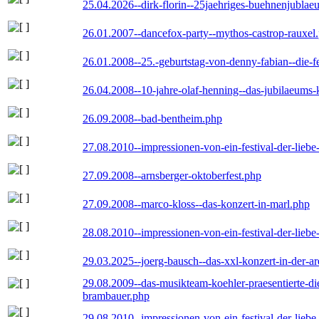
25.04.2026--dirk-florin--25jaehriges-buehnenjublaeu
26.01.2007--dancefox-party--mythos-castrop-rauxel
26.01.2008--25.-geburtstag-von-denny-fabian--die-fei
26.04.2008--10-jahre-olaf-henning--das-jubilaeums-
26.09.2008--bad-bentheim.php
27.08.2010--impressionen-von-ein-festival-der-lieb
27.09.2008--arnsberger-oktoberfest.php
27.09.2008--marco-kloss--das-konzert-in-marl.php
28.08.2010--impressionen-von-ein-festival-der-lieb
29.03.2025--joerg-bausch--das-xxl-konzert-in-der-a
29.08.2009--das-musikteam-koehler-praesentierte-di
brambauer.php
29.08.2010--impressionen-von-ein-festival-der-lieb