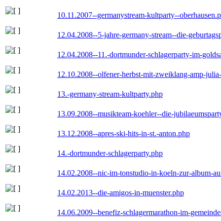
10.11.2007--germanystream-kultparty--oberhausen.
12.04.2008--5-jahre-germany-stream--die-geburtags
12.04.2008--11.-dortmunder-schlagerparty-im-goldsa
12.10.2008--olfener-herbst-mit-zweiklang-amp-julia
13.-germany-stream-kultparty.php
13.09.2008--musikteam-koehler--die-jubilaeumspart
13.12.2008--apres-ski-hits-in-st.-anton.php
14.-dortmunder-schlagerparty.php
14.02.2008--nic-im-tonstudio-in-koeln-zur-album-a
14.02.2013--die-amigos-in-muenster.php
14.06.2009--benefiz-schlagermarathon-im-gemeindes