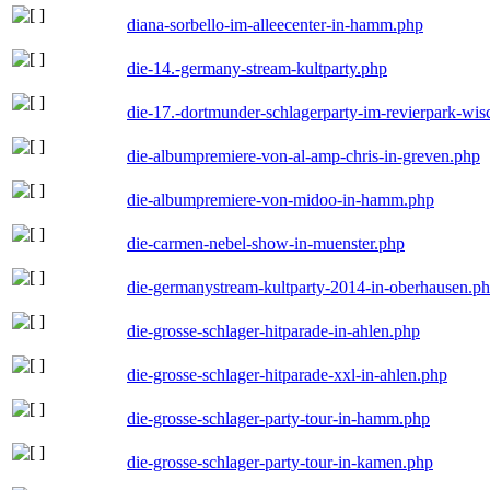
diana-sorbello-im-alleecenter-in-hamm.php
die-14.-germany-stream-kultparty.php
die-17.-dortmunder-schlagerparty-im-revierpark-wis
die-albumpremiere-von-al-amp-chris-in-greven.php
die-albumpremiere-von-midoo-in-hamm.php
die-carmen-nebel-show-in-muenster.php
die-germanystream-kultparty-2014-in-oberhausen.p
die-grosse-schlager-hitparade-in-ahlen.php
die-grosse-schlager-hitparade-xxl-in-ahlen.php
die-grosse-schlager-party-tour-in-hamm.php
die-grosse-schlager-party-tour-in-kamen.php