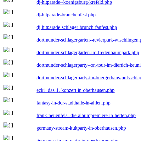
dj-hitparade--koenigsburg-krefeld.php
dj-hitparade-branchenfest.php
dj-hitparade-schlager-brunch-fanfest.php
dortmunder-schlagergarten--revierpark-wischlingen
dortmunder-schlagergarten-im-fredenbaumpark.php
dortmunder-schlagerparty--on-tour-im-diertich-keu
dortmunder-schlagerparty-im-buergerhaus-pulsschla
ecki--das-1.-konzert-in-oberhausen.php
fantasy-in-der-stadthalle-in-ahlen.php
frank-neuenfels--die-albumpremiere-in-herten.php
germany-stream-kultparty-in-oberhausen.php
germany-stream-party-in-oberhausen.php