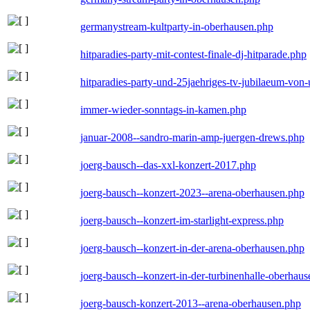
germanystream-kultparty-in-oberhausen.php
hitparadies-party-mit-contest-finale-dj-hitparade.php
hitparadies-party-und-25jaehriges-tv-jubilaeum-vo
immer-wieder-sonntags-in-kamen.php
januar-2008--sandro-marin-amp-juergen-drews.php
joerg-bausch--das-xxl-konzert-2017.php
joerg-bausch--konzert-2023--arena-oberhausen.php
joerg-bausch--konzert-im-starlight-express.php
joerg-bausch--konzert-in-der-arena-oberhausen.php
joerg-bausch--konzert-in-der-turbinenhalle-oberhau
joerg-bausch-konzert-2013--arena-oberhausen.php