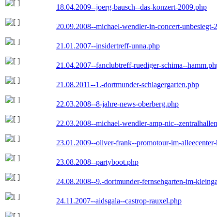
18.04.2009--joerg-bausch--das-konzert-2009.php
20.09.2008--michael-wendler-in-concert-unbesiegt-
21.01.2007--insidertreff-unna.php
21.04.2007--fanclubtreff-ruediger-schima--hamm.ph
21.08.2011--1.-dortmunder-schlagergarten.php
22.03.2008--8-jahre-news-oberberg.php
22.03.2008--michael-wendler-amp-nic--zentralhall
23.01.2009--oliver-frank--promotour-im-alleecente
23.08.2008--partyboot.php
24.08.2008--9.-dortmunder-fernsehgarten-im-kleinga
24.11.2007--aidsgala--castrop-rauxel.php