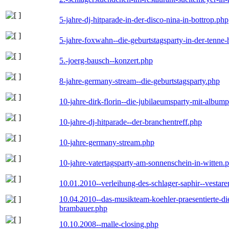
5-jahre-dj-hitparade-in-der-disco-nina-in-bottrop.php
5-jahre-foxwahn--die-geburtstagsparty-in-der-tenn
5.-joerg-bausch--konzert.php
8-jahre-germany-stream--die-geburtstagsparty.php
10-jahre-dirk-florin--die-jubilaeumsparty-mit-album
10-jahre-dj-hitparade--der-branchentreff.php
10-jahre-germany-stream.php
10-jahre-vatertagsparty-am-sonnenschein-in-witten.
10.01.2010--verleihung-des-schlager-saphir--vestar
10.04.2010--das-musikteam-koehler-praesentierte-di
brambauer.php
10.10.2008--malle-closing.php