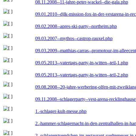
08.11.2008--11-jahre-peter-wackel--die-gala.php
09.01.2010--djlk-mission-fox-in-der-vestarena-in-re
09.02.2008--apres-ski-party--northeim.php
09.03.2007--mythos--castrop-rauxel.php
09.03.2009--matthias-carras--promotour-im-alleece
09.05.2013--vatertags-party-in-witten--teil-1.php
09.05.2013--vatertags-party-in-witten--teil-2.php
09.08.2008--20-jahre-werbering-olfen-mit-zweiklan
09.11.2008--schlagerparty--vest-arena-recklinghaus
1.-schlager-kult-messe.php
2.-hammer-schlagernacht-in-den-zentralhallen-in-h
2.-schlagerstuendchen-im-restaurant-sueltemeyer-in