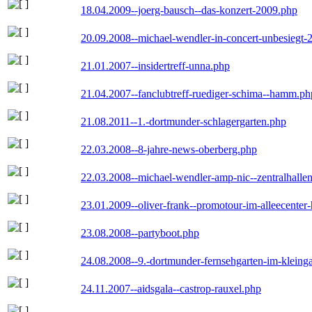
18.04.2009--joerg-bausch--das-konzert-2009.php
20.09.2008--michael-wendler-in-concert-unbesiegt-
21.01.2007--insidertreff-unna.php
21.04.2007--fanclubtreff-ruediger-schima--hamm.ph
21.08.2011--1.-dortmunder-schlagergarten.php
22.03.2008--8-jahre-news-oberberg.php
22.03.2008--michael-wendler-amp-nic--zentralhall
23.01.2009--oliver-frank--promotour-im-alleecente
23.08.2008--partyboot.php
24.08.2008--9.-dortmunder-fernsehgarten-im-kleinga
24.11.2007--aidsgala--castrop-rauxel.php