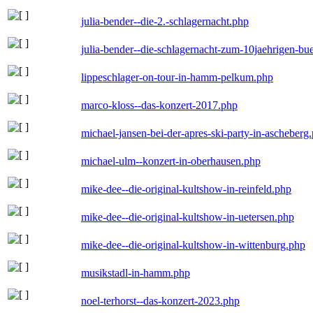
julia-bender--die-2.-schlagernacht.php
julia-bender--die-schlagernacht-zum-10jaehrigen-b
lippeschlager-on-tour-in-hamm-pelkum.php
marco-kloss--das-konzert-2017.php
michael-jansen-bei-der-apres-ski-party-in-ascheberg
michael-ulm--konzert-in-oberhausen.php
mike-dee--die-original-kultshow-in-reinfeld.php
mike-dee--die-original-kultshow-in-uetersen.php
mike-dee--die-original-kultshow-in-wittenburg.php
musikstadl-in-hamm.php
noel-terhorst--das-konzert-2023.php