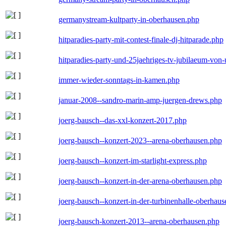
germanystream-kultparty-in-oberhausen.php
hitparadies-party-mit-contest-finale-dj-hitparade.php
hitparadies-party-und-25jaehriges-tv-jubilaeum-vo
immer-wieder-sonntags-in-kamen.php
januar-2008--sandro-marin-amp-juergen-drews.php
joerg-bausch--das-xxl-konzert-2017.php
joerg-bausch--konzert-2023--arena-oberhausen.php
joerg-bausch--konzert-im-starlight-express.php
joerg-bausch--konzert-in-der-arena-oberhausen.php
joerg-bausch--konzert-in-der-turbinenhalle-oberhau
joerg-bausch-konzert-2013--arena-oberhausen.php