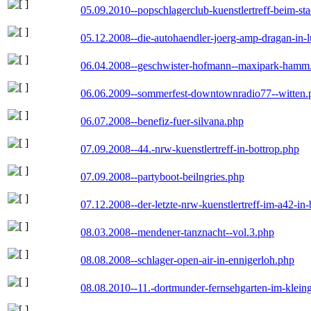
05.09.2010--popschlagerclub-kuenstlertreff-beim-sta
05.12.2008--die-autohaendler-joerg-amp-dragan-in-
06.04.2008--geschwister-hofmann--maxipark-hamm
06.06.2009--sommerfest-downtownradio77--witten.
06.07.2008--benefiz-fuer-silvana.php
07.09.2008--44.-nrw-kuenstlertreff-in-bottrop.php
07.09.2008--partyboot-beilngries.php
07.12.2008--der-letzte-nrw-kuenstlertreff-im-a42-in-
08.03.2008--mendener-tanznacht--vol.3.php
08.08.2008--schlager-open-air-in-ennigerloh.php
08.08.2010--11.-dortmunder-fernsehgarten-im-klein