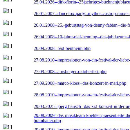
25.04.2026--dirk-florin--25jaehriges-buehnenjublaeu
26.01.2007--dancefox-party--mythos-castrop-rauxel
26.01.2008--25.-geburtstag-von-denny-fabian--die-fei
26.04.2008--10-jahre-olaf-henning--das-jubilaeums-
26.09.2008--bad-bentheim.php
27.08.2010--impressionen-von-ein-festival-der-lieb
27.09.2008--arnsberger-oktoberfest.php
27.09.2008--marco-kloss--das-konzert-in-marl.php
28.08.2010--impressionen-von-ein-festival-der-lieb
29.03.2025--joerg-bausch--das-xxl-konzert-in-der-a
29.08.2009--das-musikteam-koehler-praesentierte-di
brambauer.php
29.08.2010--impressionen-von-ein-festival-der-lieb