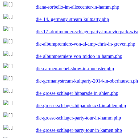
diana-sorbello-im-alleecenter-in-hamm.php
die-14.-germany-stream-kultparty.php
die-17.-dortmunder-schlagerparty-im-revierpark-wis
die-albumpremiere-von-al-amp-chris-in-greven.php
die-albumpremiere-von-midoo-in-hamm.php
die-carmen-nebel-show-in-muenster.php
die-germanystream-kultparty-2014-in-oberhausen.p
die-grosse-schlager-hitparade-in-ahlen.php
die-grosse-schlager-hitparade-xxl-in-ahlen.php
die-grosse-schlager-party-tour-in-hamm.php
die-grosse-schlager-party-tour-in-kamen.php