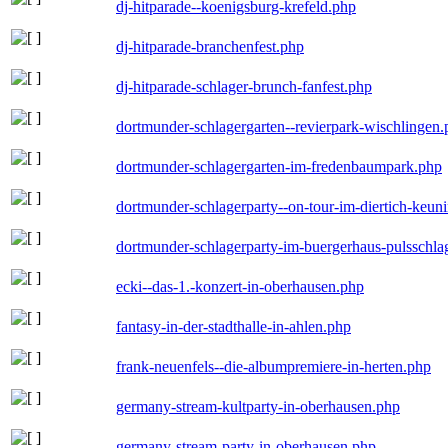
dj-hitparade--koenigsburg-krefeld.php
dj-hitparade-branchenfest.php
dj-hitparade-schlager-brunch-fanfest.php
dortmunder-schlagergarten--revierpark-wischlingen
dortmunder-schlagergarten-im-fredenbaumpark.php
dortmunder-schlagerparty--on-tour-im-diertich-keu
dortmunder-schlagerparty-im-buergerhaus-pulsschla
ecki--das-1.-konzert-in-oberhausen.php
fantasy-in-der-stadthalle-in-ahlen.php
frank-neuenfels--die-albumpremiere-in-herten.php
germany-stream-kultparty-in-oberhausen.php
germany-stream-party-in-oberhausen.php