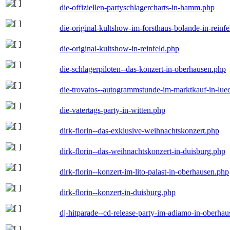
die-offiziellen-partyschlagercharts-in-hamm.php
die-original-kultshow-im-forsthaus-bolande-in-reinf
die-original-kultshow-in-reinfeld.php
die-schlagerpiloten--das-konzert-in-oberhausen.php
die-trovatos--autogrammstunde-im-marktkauf-in-lu
die-vatertags-party-in-witten.php
dirk-florin--das-exklusive-weihnachtskonzert.php
dirk-florin--das-weihnachtskonzert-in-duisburg.php
dirk-florin--konzert-im-lito-palast-in-oberhausen.php
dirk-florin--konzert-in-duisburg.php
dj-hitparade--cd-release-party-im-adiamo-in-oberha