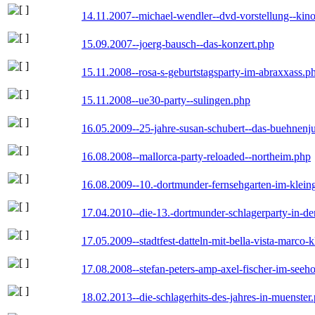
14.11.2007--michael-wendler--dvd-vorstellung--kin
15.09.2007--joerg-bausch--das-konzert.php
15.11.2008--rosa-s-geburtstagsparty-im-abraxxass.p
15.11.2008--ue30-party--sulingen.php
16.05.2009--25-jahre-susan-schubert--das-buehnenj
16.08.2008--mallorca-party-reloaded--northeim.php
16.08.2009--10.-dortmunder-fernsehgarten-im-klein
17.04.2010--die-13.-dortmunder-schlagerparty-in-der
17.05.2009--stadtfest-datteln-mit-bella-vista-marco-
17.08.2008--stefan-peters-amp-axel-fischer-im-seeho
18.02.2013--die-schlagerhits-des-jahres-in-muenster