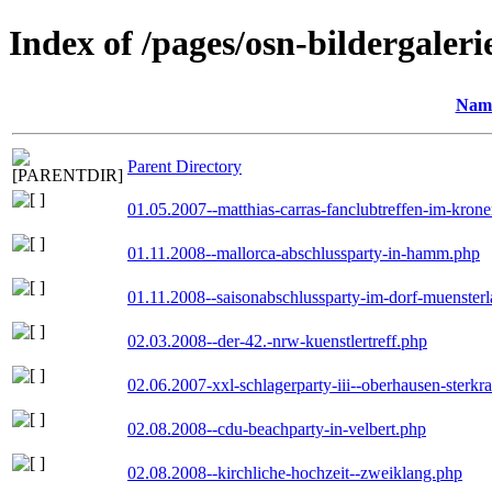
Index of /pages/osn-bildergaleri
Nam
Parent Directory
01.05.2007--matthias-carras-fanclubtreffen-im-kron
01.11.2008--mallorca-abschlussparty-in-hamm.php
01.11.2008--saisonabschlussparty-im-dorf-muenster
02.03.2008--der-42.-nrw-kuenstlertreff.php
02.06.2007-xxl-schlagerparty-iii--oberhausen-sterkr
02.08.2008--cdu-beachparty-in-velbert.php
02.08.2008--kirchliche-hochzeit--zweiklang.php