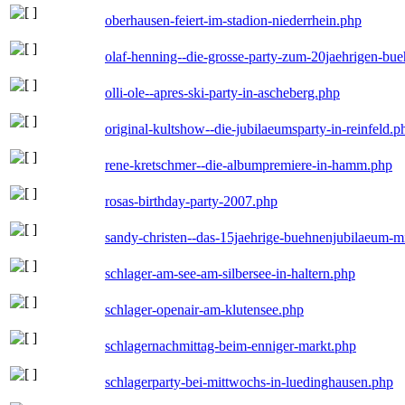
oberhausen-feiert-im-stadion-niederrhein.php
olaf-henning--die-grosse-party-zum-20jaehrigen-bu
olli-ole--apres-ski-party-in-ascheberg.php
original-kultshow--die-jubilaeumsparty-in-reinfeld.p
rene-kretschmer--die-albumpremiere-in-hamm.php
rosas-birthday-party-2007.php
sandy-christen--das-15jaehrige-buehnenjubilaeum-m
schlager-am-see-am-silbersee-in-haltern.php
schlager-openair-am-klutensee.php
schlagernachmittag-beim-enniger-markt.php
schlagerparty-bei-mittwochs-in-luedinghausen.php