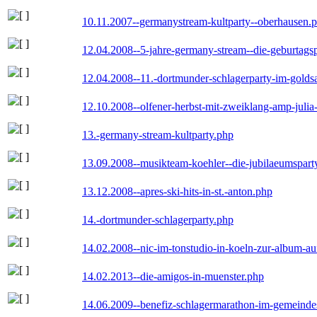
10.11.2007--germanystream-kultparty--oberhausen.
12.04.2008--5-jahre-germany-stream--die-geburtags
12.04.2008--11.-dortmunder-schlagerparty-im-goldsa
12.10.2008--olfener-herbst-mit-zweiklang-amp-julia
13.-germany-stream-kultparty.php
13.09.2008--musikteam-koehler--die-jubilaeumspart
13.12.2008--apres-ski-hits-in-st.-anton.php
14.-dortmunder-schlagerparty.php
14.02.2008--nic-im-tonstudio-in-koeln-zur-album-a
14.02.2013--die-amigos-in-muenster.php
14.06.2009--benefiz-schlagermarathon-im-gemeindes