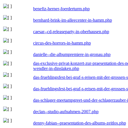
benefiz-herner-foerderturm.php
bernhard-brink-im-alleecenter-in-hamm.php
caesar--cd-releaseparty-in-oberhausen.php
circus-des-horrors-in-hamm.php
danielle--die-albumpremiere-in-gronau.php
das-exclusive-privat-konzert-zur-praesentation-des
wendler-in-dinslaken.php
das-fruehlingsfest-bei-graf-s-reisen-mit-der-grossen-
das-fruehlingsfest-bei-graf-s-reisen-mit-der-grossen-
das-schlager-meetampgreet-und-der-schlagerzauber-
declan--studio-aufnahmen-2007.php
denny-fabian--praesentation-des-albums-zeitlos.php