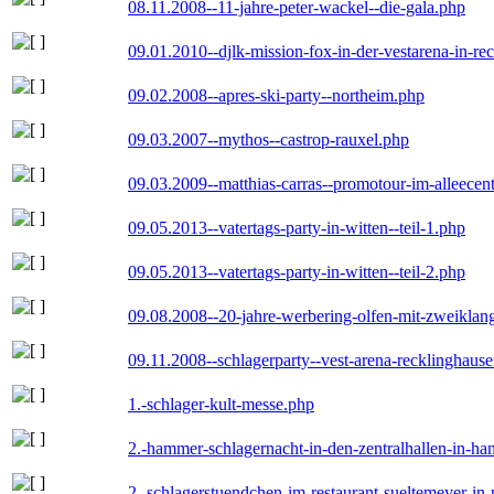
08.11.2008--11-jahre-peter-wackel--die-gala.php
09.01.2010--djlk-mission-fox-in-der-vestarena-in-re
09.02.2008--apres-ski-party--northeim.php
09.03.2007--mythos--castrop-rauxel.php
09.03.2009--matthias-carras--promotour-im-alleece
09.05.2013--vatertags-party-in-witten--teil-1.php
09.05.2013--vatertags-party-in-witten--teil-2.php
09.08.2008--20-jahre-werbering-olfen-mit-zweiklan
09.11.2008--schlagerparty--vest-arena-recklinghaus
1.-schlager-kult-messe.php
2.-hammer-schlagernacht-in-den-zentralhallen-in-h
2.-schlagerstuendchen-im-restaurant-sueltemeyer-in