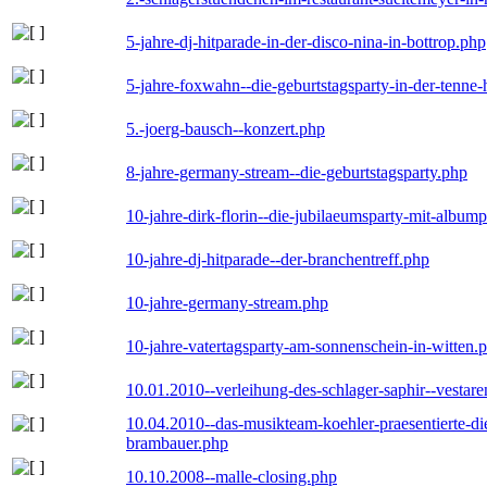
5-jahre-dj-hitparade-in-der-disco-nina-in-bottrop.php
5-jahre-foxwahn--die-geburtstagsparty-in-der-tenn
5.-joerg-bausch--konzert.php
8-jahre-germany-stream--die-geburtstagsparty.php
10-jahre-dirk-florin--die-jubilaeumsparty-mit-album
10-jahre-dj-hitparade--der-branchentreff.php
10-jahre-germany-stream.php
10-jahre-vatertagsparty-am-sonnenschein-in-witten.
10.01.2010--verleihung-des-schlager-saphir--vestar
10.04.2010--das-musikteam-koehler-praesentierte-di
brambauer.php
10.10.2008--malle-closing.php