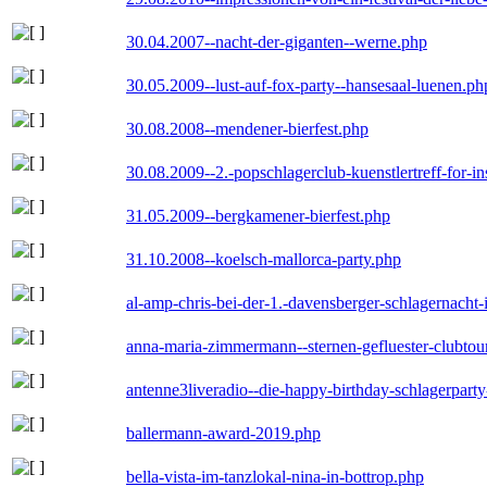
30.04.2007--nacht-der-giganten--werne.php
30.05.2009--lust-auf-fox-party--hansesaal-luenen.ph
30.08.2008--mendener-bierfest.php
30.08.2009--2.-popschlagerclub-kuenstlertreff-for-i
31.05.2009--bergkamener-bierfest.php
31.10.2008--koelsch-mallorca-party.php
al-amp-chris-bei-der-1.-davensberger-schlagernacht
anna-maria-zimmermann--sternen-gefluester-clubtou
antenne3liveradio--die-happy-birthday-schlagerpart
ballermann-award-2019.php
bella-vista-im-tanzlokal-nina-in-bottrop.php